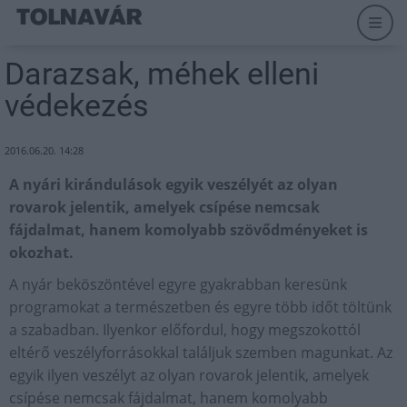
Darazsak, méhek elleni
védekezés
2016.06.20. 14:28
A nyári kirándulások egyik veszélyét az olyan
rovarok jelentik, amelyek csípése nemcsak
fájdalmat, hanem komolyabb szövődményeket is
okozhat.
A nyár beköszöntével egyre gyakrabban keresünk
programokat a természetben és egyre több időt töltünk
a szabadban. Ilyenkor előfordul, hogy megszokottól
eltérő veszélyforrásokkal találjuk szemben magunkat. Az
egyik ilyen veszélyt az olyan rovarok jelentik, amelyek
csípése nemcsak fájdalmat, hanem komolyabb