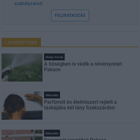
szabályzatot!
FELIRATKOZÁS
LEGNÉZETTEBB
Helyi hírek
A hőségben is védik a növényzetet
Pakson
Aktuális
Parfümöt és élelmiszert rejtett a
táskájába két lány Szekszárdon
Aktuális