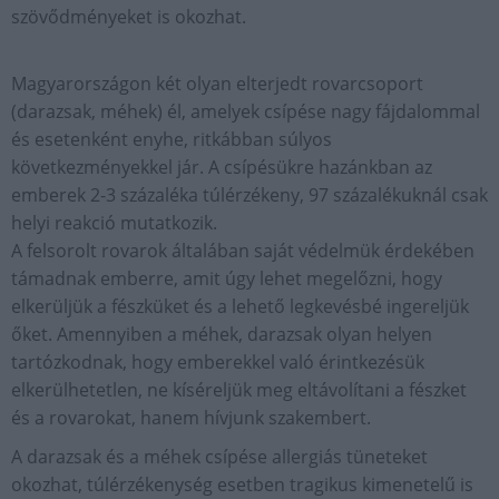
szövődményeket is okozhat.
Magyarországon két olyan elterjedt rovarcsoport
(darazsak, méhek) él, amelyek csípése nagy fájdalommal
és esetenként enyhe, ritkábban súlyos
következményekkel jár. A csípésükre hazánkban az
emberek 2-3 százaléka túlérzékeny, 97 százalékuknál csak
helyi reakció mutatkozik.
A felsorolt rovarok általában saját védelmük érdekében
támadnak emberre, amit úgy lehet megelőzni, hogy
elkerüljük a fészküket és a lehető legkevésbé ingereljük
őket. Amennyiben a méhek, darazsak olyan helyen
tartózkodnak, hogy emberekkel való érintkezésük
elkerülhetetlen, ne kíséreljük meg eltávolítani a fészket
és a rovarokat, hanem hívjunk szakembert.
A darazsak és a méhek csípése allergiás tüneteket
okozhat, túlérzékenység esetben tragikus kimenetelű is