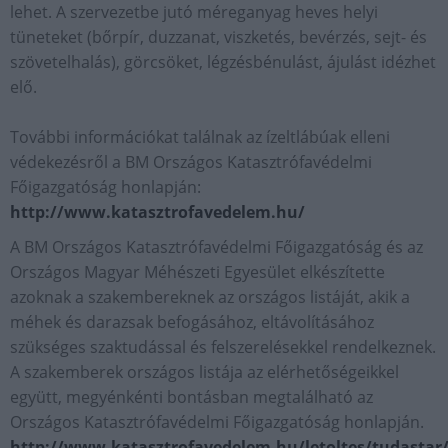
lehet. A szervezetbe jutó méreganyag heves helyi
tüneteket (bőrpír, duzzanat, viszketés, bevérzés, sejt- és
szövetelhalás), görcsöket, légzésbénulást, ájulást idézhet
elő.
További információkat találnak az ízeltlábúak elleni
védekezésről a BM Országos Katasztrófavédelmi
Főigazgatóság honlapján:
http://www.katasztrofavedelem.hu/
A BM Országos Katasztrófavédelmi Főigazgatóság és az
Országos Magyar Méhészeti Egyesület elkészítette
azoknak a szakembereknek az országos listáját, akik a
méhek és darazsak befogásához, eltávolításához
szükséges szaktudással és felszerelésekkel rendelkeznek.
A szakemberek országos listája az elérhetőségeikkel
együtt, megyénkénti bontásban megtalálható az
Országos Katasztrófavédelmi Főigazgatóság honlapján.
http://www.katasztrofavedelem.hu/letoltes/tudastar/