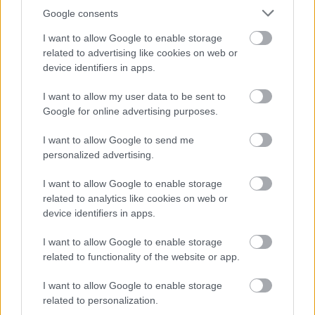
Google consents
I want to allow Google to enable storage
HE-DO
BKK
KM Építő Kft.
Főmterv Mérnöki Tervező Zrt.
related to advertising like cookies on web or
Látványos építési szakasz indult be a Flórián téri
device identifiers in apps.
felüljárón
A tartós nyári hőség jelentős kihívás elé állítja a KM Építőt,
I want to allow my user data to be sent to
ennek ellenére folyamatosan halad az aszfaltozás.
Google for online advertising purposes.
I want to allow Google to send me
Paks II.: Mit jelent az 5. blokk új
personalized advertising.
mérföldköve a felülvizsgálat
árnyékában?
I want to allow Google to enable storage
related to analytics like cookies on web or
device identifiers in apps.
Elkészült a Liszt Ferenc repülőtér
közelében lévő logisztikai bázis út- és
I want to allow Google to enable storage
közműhálózatának fejlesztése
related to functionality of the website or app.
I want to allow Google to enable storage
Látlelet a hazai víziközművekről?
related to personalization.
Egyetlen, fél évszázados vezetéken