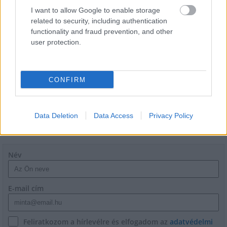
múlt Bicske vízellátása
I want to allow Google to enable storage
related to security, including authentication
functionality and fraud prevention, and other
user protection.
Épített öröksége megújításával is készül
Mohács a csata ötszázadik
évfordulójára
CONFIRM
Data Deletion
Data Access
Privacy Policy
HÍRLEVÉL
Név
E-mail cím
Feliratkozom a hírlevélre és elfogadom az
adatvédelmi