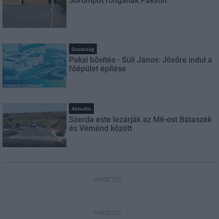
Sorompót rongáltak Pakson
Gazdaság
Paksi bővítés - Süli János: Jövőre indul a
főépület építése
Aktuális
Szerda este lezárják az M6-ost Bátaszék
és Véménd között
HIRDETÉS
HIRDETÉS