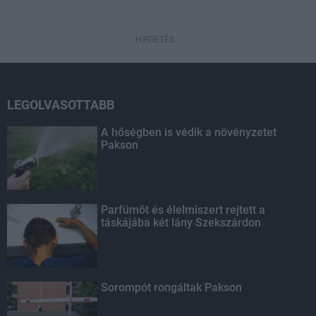
HIRDETÉS
LEGOLVASOTTABB
A hőségben is védik a növényzetet
Pakson
Parfümöt és élelmiszert rejtett a
táskájába két lány Szekszárdon
Sorompót rongáltak Pakson