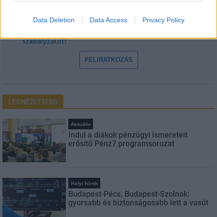
Data Deletion
Data Access
Privacy Policy
Feliratkozom a hírlevélre és elfogadom az
adatvédelmi
szabályzatot!
FELIRATKOZÁS
LEGNÉZETTEBB
Aktuális
Indul a diákok pénzügyi ismereteit
erősítő Pénz7 programsorozat
Helyi hírek
Budapest-Pécs, Budapest-Szolnok:
gyorsabb és biztonságosabb lett a vasút