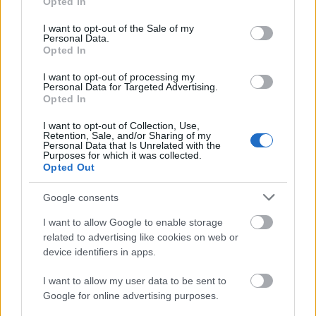
Opted In
use your data for below specified purposes in below Google
consent section.
I want to opt-out of the Sale of my
Personal Data.
Opted In
Belváros-Lipótváros
játszótér
I want to opt-out of processing my
Personal Data for Targeted Advertising.
Város-Teampannon Kereskedelmi és Szolgáltató Kft.
parkfelújítás
Opted In
Újragondolják Lipótváros rejtett, zöld parkját
I want to opt-out of Collection, Use,
Indulhat a Honvéd tér megújításának tervezése, ahol a
Retention, Sale, and/or Sharing of my
Personal Data that Is Unrelated with the
klímatudatos gondolkodás és a helyi identitás erősítése kerül a
Purposes for which it was collected.
középpontba.
Opted Out
Google consents
Történelmi táj, amelynek minden köve
mesél – megújul a tatai Angolkert
I want to allow Google to enable storage
related to advertising like cookies on web or
device identifiers in apps.
M1 bővítés: már zajlik a teljesen új
I want to allow my user data to be sent to
Bicske Kelet csomópont építése
Google for online advertising purposes.