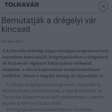
Bemutatják a drégelyi vár
kincseit
2015.09.24. 09:52
A Kulturális örökség napjai országos programsorozat
keretében bemutatják Drégelypalánkon a Drégelyvár
és Palánkvár régészeti feltárásakor előkerült
leleteket, a várral kapcsolatos Irodalomtörténeti
kiállítást, illetve a nógrádi község új Tájszobáját is.
A hétvégi drégelypalánki programok a település új
közművelődési intézményének, a Szondi Kiállítótér és
Turisztikai Központnak az első rendezvényét is jelentik -
közölte az MTI-vel Pásztor Ildikó.
A Drégelypalánki Közművelődési és Turisztikai