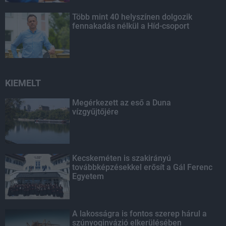
Több mint 40 helyszínen dolgozik
fennakadás nélkül a Híd-csoport
KIEMELT
Megérkezett az eső a Duna
vízgyűjtőjére
Kecskeméten is szakirányú
továbbképzésekkel erősít a Gál Ferenc
Egyetem
A lakosságra is fontos szerep hárul a
szúnyoginvázió elkerülésében