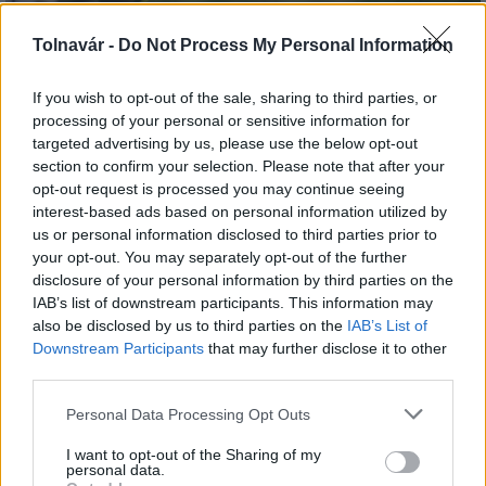
Tolnavár -
Do Not Process My Personal Information
A hőségben is védik a növényzetet Pakson
If you wish to opt-out of the sale, sharing to third parties, or
processing of your personal or sensitive information for
targeted advertising by us, please use the below opt-out
section to confirm your selection. Please note that after your
opt-out request is processed you may continue seeing
interest-based ads based on personal information utilized by
us or personal information disclosed to third parties prior to
MAGYAR ÉPÍTŐK
your opt-out. You may separately opt-out of the further
disclosure of your personal information by third parties on the
IAB’s list of downstream participants. This information may
Mi épül?
also be disclosed by us to third parties on the
IAB’s List of
Downstream Participants
that may further disclose it to other
third parties.
Please note that this website/app uses one or more Google
Personal Data Processing Opt Outs
services and may gather and store information including but
not limited to your visit or usage behaviour. You may click to
I want to opt-out of the Sharing of my
personal data.
grant or deny consent to Google and its third-party tags to