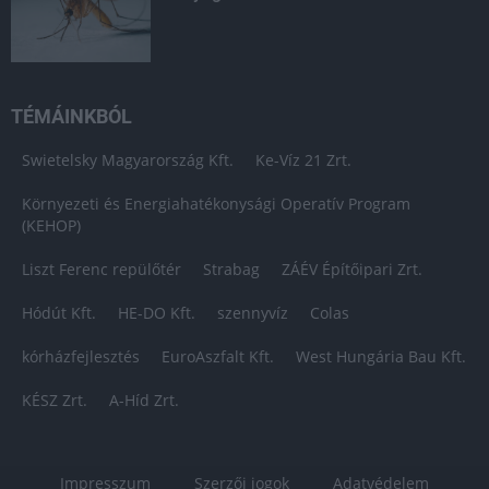
TÉMÁINKBÓL
Swietelsky Magyarország Kft.
Ke-Víz 21 Zrt.
Környezeti és Energiahatékonysági Operatív Program
(KEHOP)
Liszt Ferenc repülőtér
Strabag
ZÁÉV Építőipari Zrt.
Hódút Kft.
HE-DO Kft.
szennyvíz
Colas
kórházfejlesztés
EuroAszfalt Kft.
West Hungária Bau Kft.
KÉSZ Zrt.
A-Híd Zrt.
Impresszum
Szerzői jogok
Adatvédelem