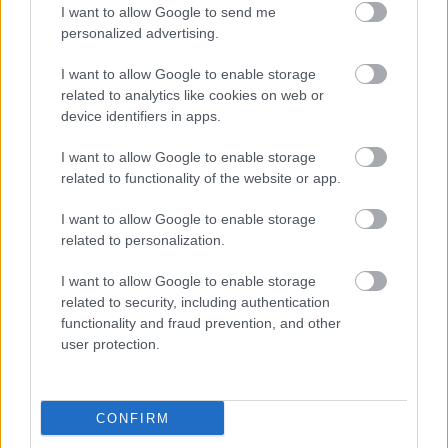
I want to allow Google to send me
personalized advertising.
Új gyalogosátkelők és jelzőlámpás
csomópont épül Angyalföldön
I want to allow Google to enable storage
related to analytics like cookies on web or
device identifiers in apps.
I want to allow Google to enable storage
Másfélszeresére bővítik
related to functionality of the website or app.
Hódmezővásárhely jó hírű református
iskoláját
I want to allow Google to enable storage
related to personalization.
I want to allow Google to enable storage
related to security, including authentication
HÍRLEVÉL
functionality and fraud prevention, and other
user protection.
Név
CONFIRM
E-mail cím