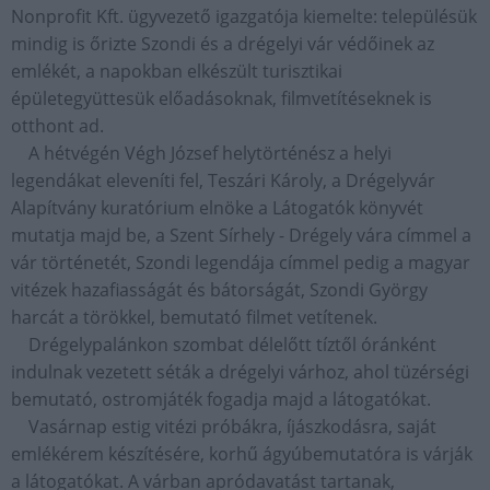
Nonprofit Kft. ügyvezető igazgatója kiemelte: településük
mindig is őrizte Szondi és a drégelyi vár védőinek az
emlékét, a napokban elkészült turisztikai
épületegyüttesük előadásoknak, filmvetítéseknek is
otthont ad.
A hétvégén Végh József helytörténész a helyi
legendákat eleveníti fel, Teszári Károly, a Drégelyvár
Alapítvány kuratórium elnöke a Látogatók könyvét
mutatja majd be, a Szent Sírhely - Drégely vára címmel a
vár történetét, Szondi legendája címmel pedig a magyar
vitézek hazafiasságát és bátorságát, Szondi György
harcát a törökkel, bemutató filmet vetítenek.
Drégelypalánkon szombat délelőtt tíztől óránként
indulnak vezetett séták a drégelyi várhoz, ahol tüzérségi
bemutató, ostromjáték fogadja majd a látogatókat.
Vasárnap estig vitézi próbákra, íjászkodásra, saját
emlékérem készítésére, korhű ágyúbemutatóra is várják
a látogatókat. A várban apródavatást tartanak,