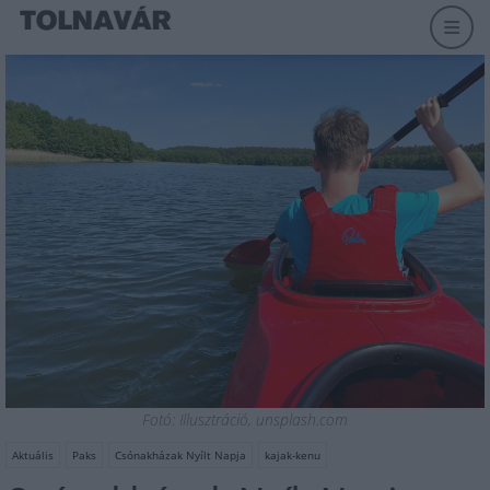
Fotó: Illusztráció, unsplash.com
Aktuális
Paks
Csónakházak Nyílt Napja
kajak-kenu