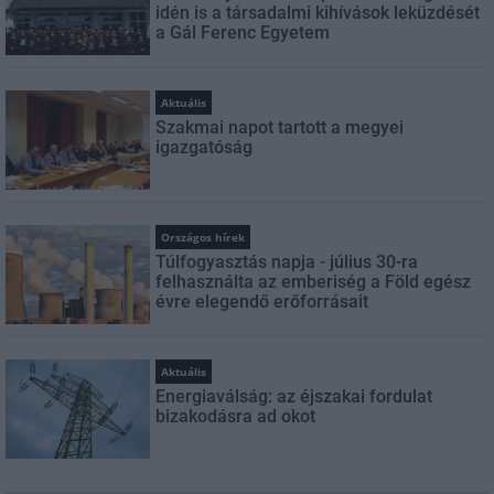
idén is a társadalmi kihívások leküzdését
a Gál Ferenc Egyetem
Aktuális
Szakmai napot tartott a megyei
igazgatóság
Országos hírek
Túlfogyasztás napja - július 30-ra
felhasználta az emberiség a Föld egész
évre elegendő erőforrásait
Aktuális
Energiaválság: az éjszakai fordulat
bizakodásra ad okot