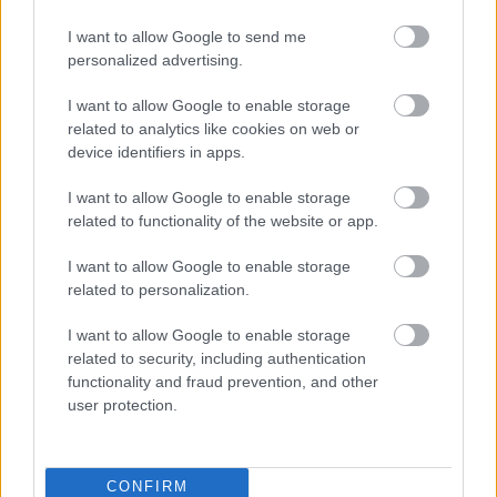
játszótér Debrecen egyik legfontosabb
terén
I want to allow Google to send me
personalized advertising.
Fából épül Budakeszi új óvodája
I want to allow Google to enable storage
related to analytics like cookies on web or
device identifiers in apps.
I want to allow Google to enable storage
related to functionality of the website or app.
Gyárleállításokkal és átszervezett
termeléssel tehermentesíti a
I want to allow Google to enable storage
villamosenergia-rendszert a STRABAG
related to personalization.
I want to allow Google to enable storage
related to security, including authentication
functionality and fraud prevention, and other
HÍRLEVÉL
user protection.
Név
CONFIRM