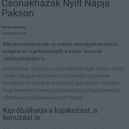
Csónakházak Nyílt Napja
Pakson
Forrás: paks.hu
2024.09.08. 09:05
Bekukucskálhatnak az evezős sportágak kulisszái
mögé és ki is próbálhatják a kajak, kenu és
sárkányhajókat is.
Szeptember 13-án jön a Csónakházak Nyílt Napja, amely
során a Magyar Kajak-Kenu Szövetség egyesületei
országszerte várják az érdeklődő gyerekeket, szülőket,
hogy betekintést nyerjenek hazánk egyik legsikeresebb
olimpiai sportágának kulisszái mögé!
Kipróbálhatja a kajakozást, a
kenuzást is