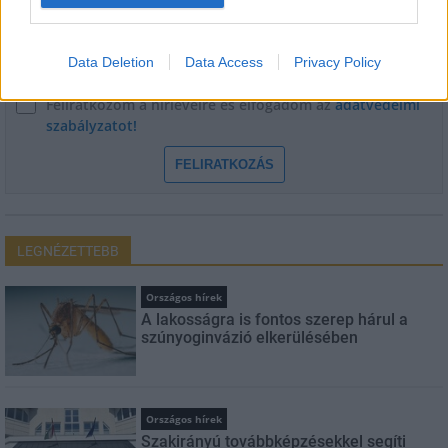
E-mail cím
Data Deletion
Data Access
Privacy Policy
Feliratkozom a hírlevélre és elfogadom az
adatvédelmi
szabályzatot!
FELIRATKOZÁS
LEGNÉZETTEBB
Országos hírek
A lakosságra is fontos szerep hárul a
szúnyoginvázió elkerülésében
Országos hírek
Szakirányú továbbképzésekkel segíti