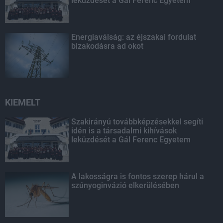
leküzdését a Gál Ferenc Egyetem
Energiaválság: az éjszakai fordulat
bizakodásra ad okot
KIEMELT
Szakirányú továbbképzésekkel segíti
idén is a társadalmi kihívások
leküzdését a Gál Ferenc Egyetem
A lakosságra is fontos szerep hárul a
szúnyoginvázió elkerülésében