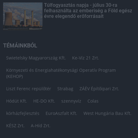
Túlfogyasztás napja - július 30-ra
felhasználta az emberiség a Föld egész
évre elegendő erőforrásait
TÉMÁINKBÓL
Swietelsky Magyarország Kft.
Ke-Víz 21 Zrt.
Környezeti és Energiahatékonysági Operatív Program
(KEHOP)
Liszt Ferenc repülőtér
Strabag
ZÁÉV Építőipari Zrt.
Hódút Kft.
HE-DO Kft.
szennyvíz
Colas
kórházfejlesztés
EuroAszfalt Kft.
West Hungária Bau Kft.
KÉSZ Zrt.
A-Híd Zrt.