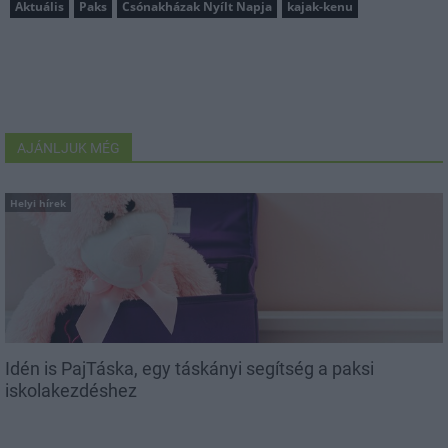
Aktuális
Paks
Csónakházak Nyílt Napja
kajak-kenu
AJÁNLJUK MÉG
Helyi hírek
Idén is PajTáska, egy táskányi segítség a paksi
iskolakezdéshez