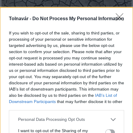
Tolnavár -
Do Not Process My Personal Information
Paks: hétfőn és talán még kedden üzemben tartható
az utolsó turbina
If you wish to opt-out of the sale, sharing to third parties, or
processing of your personal or sensitive information for
targeted advertising by us, please use the below opt-out
section to confirm your selection. Please note that after your
opt-out request is processed you may continue seeing
interest-based ads based on personal information utilized by
us or personal information disclosed to third parties prior to
your opt-out. You may separately opt-out of the further
MAGYAR ÉPÍTŐK
disclosure of your personal information by third parties on the
IAB’s list of downstream participants. This information may
Mi épül?
also be disclosed by us to third parties on the
IAB’s List of
Downstream Participants
that may further disclose it to other
third parties.
Please note that this website/app uses one or more Google
Personal Data Processing Opt Outs
services and may gather and store information including but
not limited to your visit or usage behaviour. You may click to
I want to opt-out of the Sharing of my