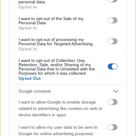
personal data.
grant or deny consent to Google and its third-party tags to
Opted In
use your data for below specified purposes in below Google
consent section.
I want to opt-out of the Sale of my
Personal Data.
Opted In
Mohács
Épkar Zrt.
Aktív Kft.
VivaPalazzo Zrt.
I want to opt-out of processing my
Personal Data for Targeted Advertising.
Épített öröksége megújításával is készül Mohács a
Opted In
csata ötszázadik évfordulójára
I want to opt-out of Collection, Use,
Új kápolna, kiállítótér épült a mohácsi csata emlékhelyén. A
Retention, Sale, and/or Sharing of my
Personal Data that Is Unrelated with the
városban is számos beruházás készült el vagy közeledik a
Purposes for which it was collected.
befejezéshez. Új parkolóház létesül, megújul a városháza és a
Opted Out
Széchenyi tér is.
Google consents
A tengerfenék alatt négy óriáskábellel
I want to allow Google to enable storage
kötik össze Spanyolország és
related to advertising like cookies on web or
Franciaország villamosenergia-
hálózatát
device identifiers in apps.
I want to allow my user data to be sent to
Még több zöld, még több virág és új
Google for online advertising purposes.