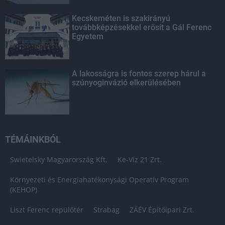
Kecskeméten is szakirányú
továbbképzésekkel erősít a Gál Ferenc
Egyetem
A lakosságra is fontos szerep hárul a
szúnyoginvázió elkerülésében
TÉMÁINKBÓL
Swietelsky Magyarország Kft.
Ke-Víz 21 Zrt.
Környezeti és Energiahatékonysági Operatív Program
(KEHOP)
Liszt Ferenc repülőtér
Strabag
ZÁÉV Építőipari Zrt.