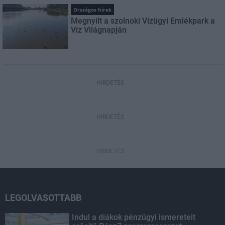
Országos hírek
Megnyílt a szolnoki Vízügyi Emlékpark a
Víz Világnapján
HIRDETÉS
HIRDETÉS
HIRDETÉS
LEGOLVASOTTABB
Indul a diákok pénzügyi ismereteit