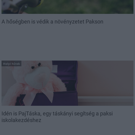
A hőségben is védik a növényzetet Pakson
Helyi hírek
Idén is PajTáska, egy táskányi segítség a paksi
iskolakezdéshez