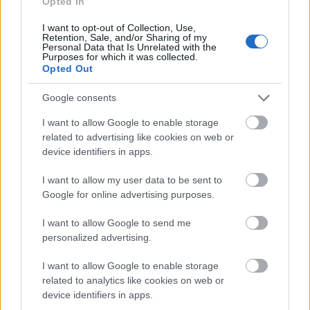
Opted In
Új gyalogosátkelők és jelzőlámpás
csomópont épül Angyalföldön
I want to opt-out of Collection, Use,
Retention, Sale, and/or Sharing of my
Personal Data that Is Unrelated with the
Purposes for which it was collected.
Opted Out
Másfélszeresére bővítik
Hódmezővásárhely jó hírű református
Google consents
iskoláját
I want to allow Google to enable storage
related to advertising like cookies on web or
device identifiers in apps.
Látványos építési szakasz indult be a
Flórián téri felüljárón
I want to allow my user data to be sent to
Google for online advertising purposes.
I want to allow Google to send me
Paks II.: Mit jelent az 5. blokk új
personalized advertising.
mérföldköve a felülvizsgálat
árnyékában?
I want to allow Google to enable storage
related to analytics like cookies on web or
device identifiers in apps.