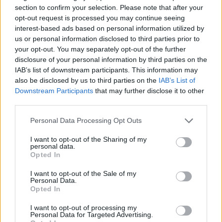
section to confirm your selection. Please note that after your
Útépítés
opt-out request is processed you may continue seeing
interest-based ads based on personal information utilized by
us or personal information disclosed to third parties prior to
your opt-out. You may separately opt-out of the further
disclosure of your personal information by third parties on the
IAB’s list of downstream participants. This information may
also be disclosed by us to third parties on the
IAB’s List of
Downstream Participants
that may further disclose it to other
third parties.
Please note that this website/app uses one or more Google
Personal Data Processing Opt Outs
services and may gather and store information including but
autópálya
útépítés
M1-es autópálya
Bicske
not limited to your visit or usage behaviour. You may click to
I want to opt-out of the Sharing of my
personal data.
grant or deny consent to Google and its third-party tags to
M1 bővítés: már zajlik a teljesen új Bicske Kelet
Opted In
use your data for below specified purposes in below Google
csomópont építése
consent section.
I want to opt-out of the Sale of my
Tizenegy meglévő csomópontot korszerűsít és négy új,
Personal Data.
Opted In
különszintű csomópontot hoz létre az MKIF az M1-es
bővítésénél.
I want to opt-out of processing my
Personal Data for Targeted Advertising.