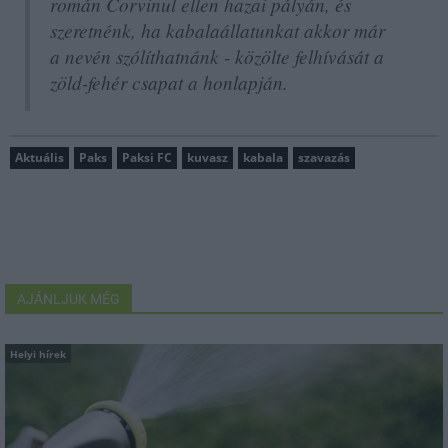
román Corvinul ellen hazai pályán, és
szeretnénk, ha kabalaállatunkat akkor már
a nevén szólíthatnánk - közölte felhívását a
zöld-fehér csapat a honlapján.
Aktuális
Paks
Paksi FC
kuvasz
kabala
szavazás
AJÁNLJUK MÉG
Helyi hírek