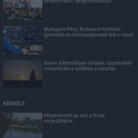
erősítő Pénz7 programsorozat
Budapest-Pécs, Budapest-Szolnok:
gyorsabb és biztonságosabb lett a vasút
Amire többmillióan vártunk: szombattól
másodfokúra csökken a riasztás
KIEMELT
Megérkezett az eső a Duna
vízgyűjtőjére