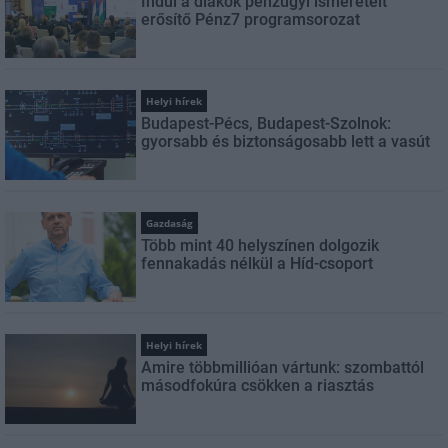
Indul a diákok pénzügyi ismereteit
erősítő Pénz7 programsorozat
Helyi hírek
Budapest-Pécs, Budapest-Szolnok:
gyorsabb és biztonságosabb lett a vasút
Gazdaság
Több mint 40 helyszínen dolgozik
fennakadás nélkül a Híd-csoport
Helyi hírek
Amire többmillióan vártunk: szombattól
másodfokúra csökken a riasztás