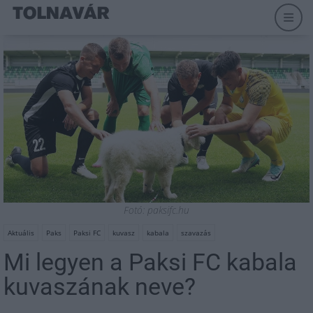
Fotó: paksifc.hu
Aktuális
Paks
Paksi FC
kuvasz
kabala
szavazás
Mi legyen a Paksi FC kabala
kuvaszának neve?