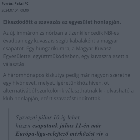
Forrás: Paksi FC
2024.07.04. 09:00
Elkezdődött a szavazás az egyesület honlapján.
Az új, immáron zsinórban a tizenkilencedik NBI-es
évadban egy kuvasz is segíti kabalaként a magyar
csapatot. Egy hungarikumra, a Magyar Kuvasz
Egyesülettel együttműködésben, egy kuvaszra esett a
választás.
A háromhónapos kiskutya pedig már nagyon szeretne
egy hívónevet, melyet, ígéretünkhöz híven, öt
alternatívából szurkolóink választhatnak ki - olvasható a
klub honlapján, ezért szavazást indítottak.
Szavazni július 10-ig lehet,
hiszen
csapatunk július 11-én már
Európa-liga-selejtező mérkőzést vív
a