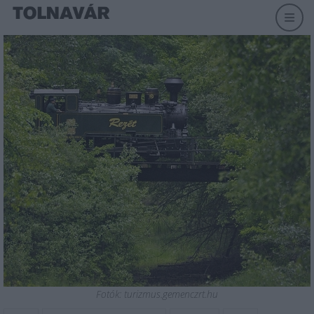
Fotók: turizmus.gemenczrt.hu