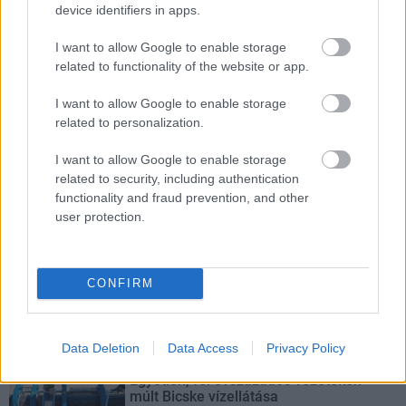
A Szőnyi Benjámin Általános Iskola fejlesztését a FERROÉP
device identifiers in apps.
kivitelezheti; a munkák csaknem egy évig tartanak majd.
I want to allow Google to enable storage
Látványos építési szakasz indult be a
related to functionality of the website or app.
Flórián téri felüljárón
I want to allow Google to enable storage
related to personalization.
I want to allow Google to enable storage
Paks II.: Mit jelent az 5. blokk új
related to security, including authentication
mérföldköve a felülvizsgálat
árnyékában?
functionality and fraud prevention, and other
user protection.
Elkészült a Liszt Ferenc repülőtér
közelében lévő logisztikai bázis út- és
CONFIRM
közműhálózatának fejlesztése
Data Deletion
Data Access
Privacy Policy
Látlelet a hazai víziközművekről?
Egyetlen, fél évszázados vezetéken
múlt Bicske vízellátása