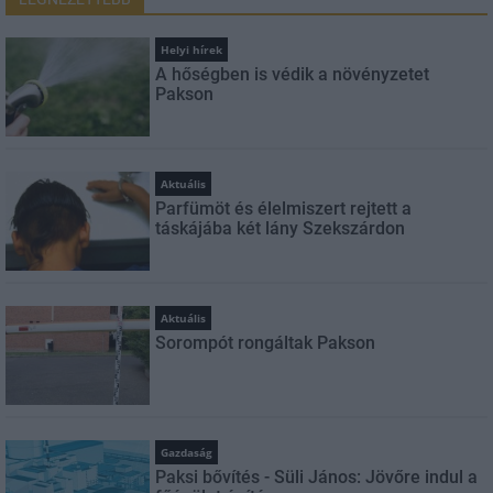
Helyi hírek
A hőségben is védik a növényzetet
Pakson
Aktuális
Parfümöt és élelmiszert rejtett a
táskájába két lány Szekszárdon
Aktuális
Sorompót rongáltak Pakson
Gazdaság
Paksi bővítés - Süli János: Jövőre indul a