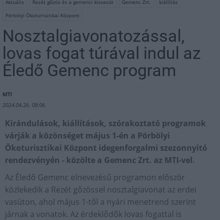
Aktuális
Rezét gőzös és a gemenci kisvasút
Gemenc Zrt.
kiállítás
Pörbölyi Ökoturisztikai Központ
Nosztalgiavonatozással,
lovas fogat túrával indul az
Éledő Gemenc program
MTI
2024.04.26. 08:06
Kirándulások, kiállítások, szórakoztató programok
várják a közönséget május 1-én a Pörbölyi
Ökoturisztikai Központ idegenforgalmi szezonnyitó
rendezvényén - közölte a Gemenc Zrt. az MTI-vel.
Az Éledő Gemenc elnevezésű programon először
közlekedik a Rezét gőzössel nosztalgiavonat az erdei
vasúton, ahol május 1-től a nyári menetrend szerint
járnak a vonatok. Az érdeklődők lovas fogattal is