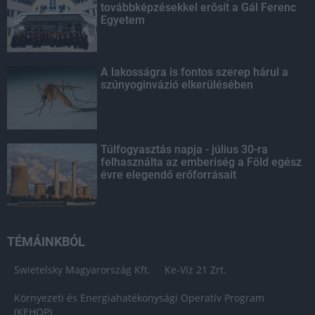
továbbképzésekkel erősít a Gál Ferenc
Egyetem
A lakosságra is fontos szerep hárul a
szúnyoginvázió elkerülésében
Túlfogyasztás napja - július 30-ra
felhasználta az emberiség a Föld egész
évre elegendő erőforrásait
TÉMÁINKBÓL
Swietelsky Magyarország Kft.
Ke-Víz 21 Zrt.
Környezeti és Energiahatékonysági Operatív Program
(KEHOP)