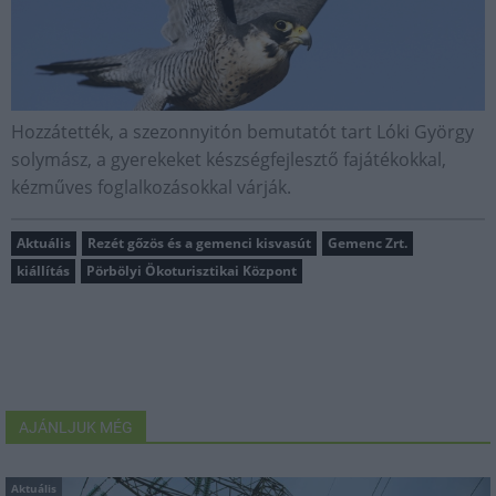
Hozzátették, a szezonnyitón bemutatót tart Lóki György
solymász, a gyerekeket készségfejlesztő fajátékokkal,
kézműves foglalkozásokkal várják.
Aktuális
Rezét gőzös és a gemenci kisvasút
Gemenc Zrt.
kiállítás
Pörbölyi Ökoturisztikai Központ
AJÁNLJUK MÉG
Aktuális