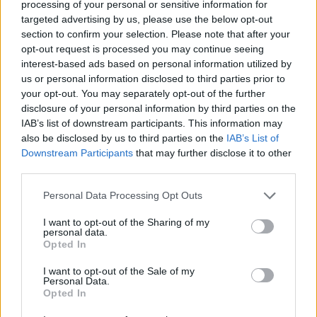
processing of your personal or sensitive information for
Paks: hétfőn és talán még kedden üzemben tartható
targeted advertising by us, please use the below opt-out
az utolsó turbina
section to confirm your selection. Please note that after your
opt-out request is processed you may continue seeing
interest-based ads based on personal information utilized by
us or personal information disclosed to third parties prior to
your opt-out. You may separately opt-out of the further
disclosure of your personal information by third parties on the
Aktuális
IAB’s list of downstream participants. This information may
also be disclosed by us to third parties on the
IAB’s List of
Downstream Participants
that may further disclose it to other
third parties.
Please note that this website/app uses one or more Google
Personal Data Processing Opt Outs
services and may gather and store information including but
not limited to your visit or usage behaviour. You may click to
I want to opt-out of the Sharing of my
Az atomerőmű egyetlen hatása a környezetre, hogy a
personal data.
grant or deny consent to Google and its third-party tags to
Duna vizét némileg felmelegíti
Opted In
use your data for below specified purposes in below Google
consent section.
I want to opt-out of the Sale of my
Personal Data.
Opted In