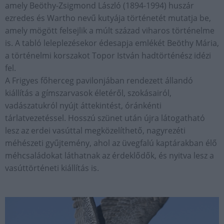
amely Beöthy-Zsigmond László (1894-1994) huszár
ezredes és Wartho nevű kutyája történetét mutatja be,
amely mögött felsejlik a múlt század viharos történelme
is. A tabló leleplezésekor édesapja emlékét Beöthy Mária,
a történelmi korszakot Topor István hadtörténész idézi
fel.
A Frigyes főherceg pavilonjában rendezett állandó
kiállítás a gímszarvasok életéről, szokásairól,
vadászatukról nyújt áttekintést, óránkénti
tárlatvezetéssel. Hosszú szünet után újra látogatható
lesz az erdei vasúttal megközelíthető, nagyrezéti
méhészeti gyűjtemény, ahol az üvegfalú kaptárakban élő
méhcsaládokat láthatnak az érdeklődők, és nyitva lesz a
vasúttörténeti kiállítás is.