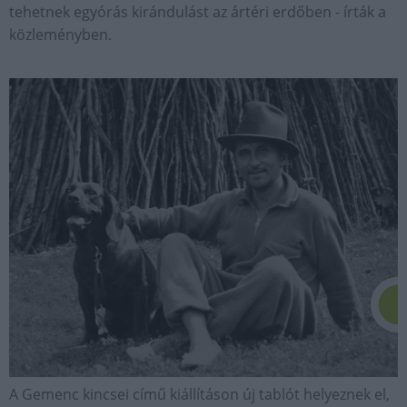
tehetnek egyórás kirándulást az ártéri erdőben - írták a
közleményben.
A Gemenc kincsei című kiállításon új tablót helyeznek el,