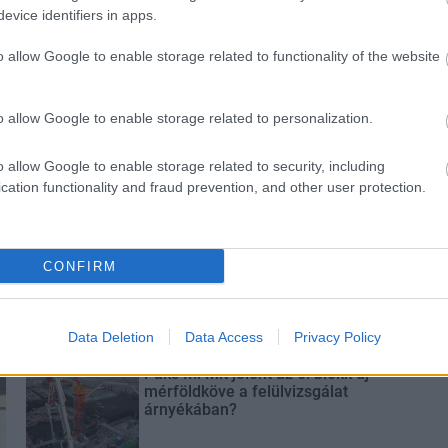
evice identifiers in apps.
o allow Google to enable storage related to functionality of the website
és talán még
Az atomerőmű egyetlen
en tartható az
hatása a környezetre, hogy a
Duna vizét némileg felmelegíti
o allow Google to enable storage related to personalization.
o allow Google to enable storage related to security, including
cation functionality and fraud prevention, and other user protection.
Látványos építési szakasz indult
CONFIRM
be a Flórián téri felüljárón
Data Deletion
Data Access
Privacy Policy
Paks II.: Mit jelent az 5. blokk új
mérföldköve a felülvizsgálat
árnyékában?