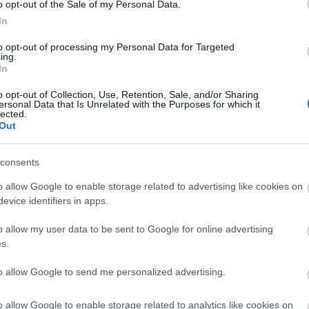
o opt-out of the Sale of my Personal Data.
In
to opt-out of processing my Personal Data for Targeted
rkoló)
ing.
In
o opt-out of Collection, Use, Retention, Sale, and/or Sharing
ersonal Data that Is Unrelated with the Purposes for which it
lected.
gyei Kormányhivatal
Out
consents
o allow Google to enable storage related to advertising like cookies on
evice identifiers in apps.
o allow my user data to be sent to Google for online advertising
s.
Aktuális
to allow Google to send me personalized advertising.
o allow Google to enable storage related to analytics like cookies on