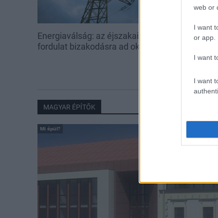
web or d
I want t
Energiaválság: az éjszakai
Paks: hétfőn 
or app.
fordulat bizakodásra ad okot
kedden üzemb
utolsó turbina
I want t
I want t
authenti
MAGYAR ÉPÍTŐK
Mi épül?