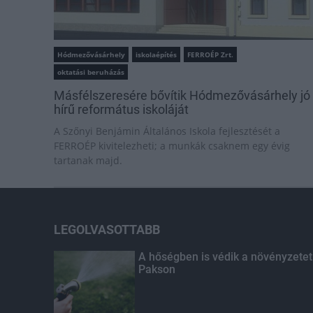
Hódmezővásárhely
iskolaépítés
FERROÉP Zrt.
oktatási beruházás
Másfélszeresére bővítik Hódmezővásárhely jó
hírű református iskoláját
A Szőnyi Benjámin Általános Iskola fejlesztését a
FERROÉP kivitelezheti; a munkák csaknem egy évig
tartanak majd.
LEGOLVASOTTABB
A hőségben is védik a növényzetet
Pakson