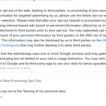
to opt-out of the sale, sharing to third parties, or processing of your per
formation for targeted advertising by us, please use the below opt-out s
r selection. Please note that after your opt-out request is processed y
eing interest-based ads based on personal information utilized by us or
településen intézheti el ügyeit a kitelepülések
disclosed to third parties prior to your opt-out. You may separately opt-
losure of your personal information by third parties on the IAB’s list of
. This information may also be disclosed by us to third parties on the
IA
mányablakbusz, Tolna vármegyében - osztotta meg a
Participants
that may further disclose it to other third parties.
ányhivatal.
 that this website/app uses one or more Google services and may gath
ő településeket érinti:
including but not limited to your visit or usage behaviour. You may click 
ölesd, Kossuth tér 12.)
 to Google and its third-party tags to use your data for below specifi
ogle consent section.
l Data Processing Opt Outs
o opt-out of the Sharing of my personal data.
In