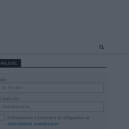
HÍRLEVÉL
Név
E-mail cím
Feliratkozom a hírlevélre és elfogadom az
adatvédelmi szabályzatot!