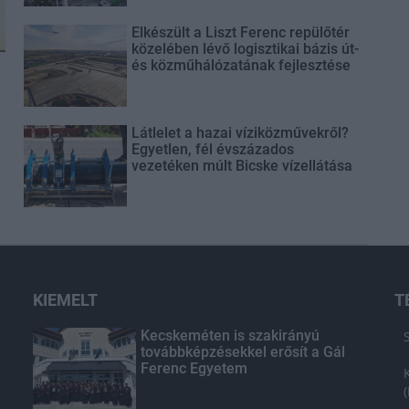
Elkészült a Liszt Ferenc repülőtér
közelében lévő logisztikai bázis út-
és közműhálózatának fejlesztése
Látlelet a hazai víziközművekről?
Egyetlen, fél évszázados
vezetéken múlt Bicske vízellátása
KIEMELT
T
Kecskeméten is szakirányú
továbbképzésekkel erősít a Gál
Ferenc Egyetem