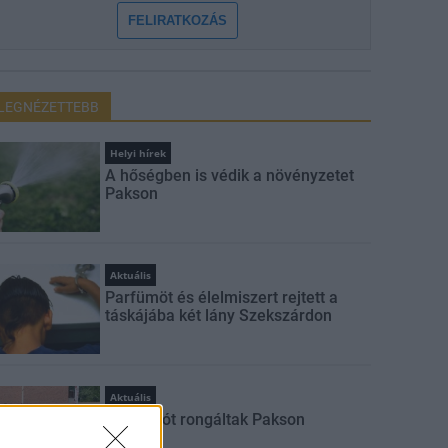
FELIRATKOZÁS
LEGNÉZETTEBB
Helyi hírek
A hőségben is védik a növényzetet
Pakson
Aktuális
Parfümöt és élelmiszert rejtett a
táskájába két lány Szekszárdon
Aktuális
Sorompót rongáltak Pakson