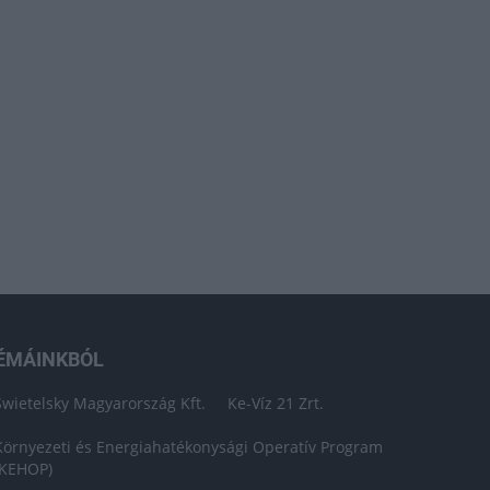
ÉMÁINKBÓL
Swietelsky Magyarország Kft.
Ke-Víz 21 Zrt.
Környezeti és Energiahatékonysági Operatív Program
(KEHOP)