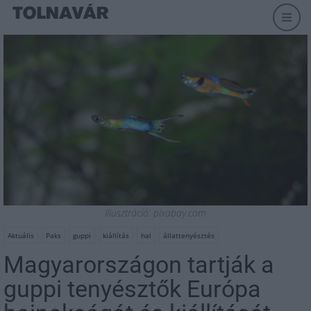
Illusztráció: pixabay.com
Aktuális
Paks
guppi
kiállítás
hal
állattenyésztés
Magyarországon tartják a
guppi tenyésztők Európa