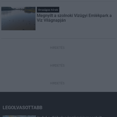
Országos hírek
Megnyílt a szolnoki Vízügyi Emlékpark a
Víz Világnapján
HIRDETÉS
HIRDETÉS
HIRDETÉS
LEGOLVASOTTABB