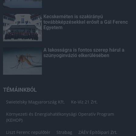
Kecskeméten is szakirányú
továbbképzésekkel erősít a Gál Ferenc
Egyetem
A lakosságra is fontos szerep hárul a
szúnyoginvázió elkerülésében
TÉMÁINKBÓL
Swietelsky Magyarország Kft.
Ke-Víz 21 Zrt.
Környezeti és Energiahatékonysági Operatív Program
(KEHOP)
Liszt Ferenc repülőtér
Strabag
ZÁÉV Építőipari Zrt.