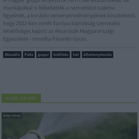
A magyar guppi tenyésztők nem csak létszámukkal, de
munkájukkal is felkeltették a nemzetközi szakma
figyelmét, a korábbi versenyeredményeknek köszönhető,
hogy 2022-ben ismét Európa bajnokság szervezési
lehetőséget kapott az Akvaristák Magyarországi
Egyesülete - mondta Pasaréti Gyula.
Aktuális
Paks
guppi
kiállítás
hal
állattenyésztés
AJÁNLJUK MÉG
Helyi hírek