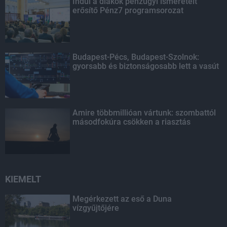
Indul a diákok pénzügyi ismereteit
erősítő Pénz7 programsorozat
Budapest-Pécs, Budapest-Szolnok:
gyorsabb és biztonságosabb lett a vasút
Amire többmillióan vártunk: szombattól
másodfokúra csökken a riasztás
KIEMELT
Megérkezett az eső a Duna
vízgyűjtőjére