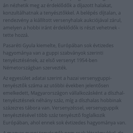
án nézhetik meg az érdeklődők a díjazott halakat,
konzultálhatnak a tenyésztőkkel. A belépés díjtalan, a
rendezvény a kiállított versenyhalak aukciójával zárul,
amelyen a hobbi iránt érdeklődők is részt vehetnek -
tette hozzá.
Pasaréti Gyula kiemelte, Európában sok évtizedes
hagyománya van a guppi szabványok szerinti
tenyésztésének, az első versenyt 1954-ben
Németországban szervezték.
Az egyesület adatai szerint a hazai versenyguppi-
tenyésztők száma az utóbbi években jelentősen
emelkedett, Magyarországon vállalkozásként a díszhal-
tenyésztésnek néhány száz, míg a díszhalas hobbinak
százezres tábora van. Versenyzéssel, versenyguppik
tenyésztésével több száz tenyésztő foglalkozik
Európában, ahol ennek sok évtizedes hagyománya van.