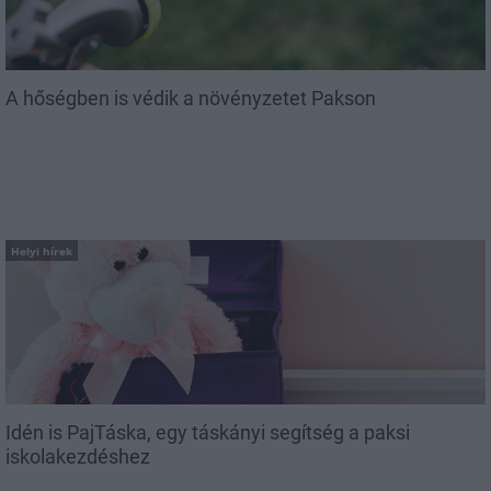
A hőségben is védik a növényzetet Pakson
Helyi hírek
Idén is PajTáska, egy táskányi segítség a paksi
iskolakezdéshez