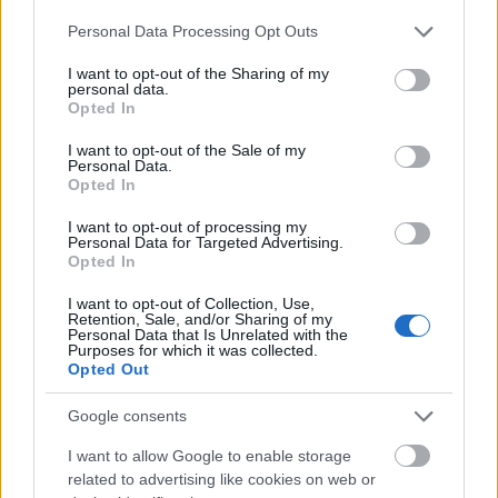
Please note that this website/app uses one or more Google
Personal Data Processing Opt Outs
Útépítés
services and may gather and store information including but
not limited to your visit or usage behaviour. You may click to
I want to opt-out of the Sharing of my
personal data.
grant or deny consent to Google and its third-party tags to
Opted In
use your data for below specified purposes in below Google
consent section.
I want to opt-out of the Sale of my
Personal Data.
Opted In
I want to opt-out of processing my
Personal Data for Targeted Advertising.
Opted In
I want to opt-out of Collection, Use,
Retention, Sale, and/or Sharing of my
autópálya
útépítés
M1-es autópálya
Bicske
Personal Data that Is Unrelated with the
Purposes for which it was collected.
M1 bővítés: már zajlik a teljesen új Bicske Kelet
Opted Out
csomópont építése
Google consents
Tizenegy meglévő csomópontot korszerűsít és négy új,
különszintű csomópontot hoz létre az MKIF az M1-es
I want to allow Google to enable storage
bővítésénél.
related to advertising like cookies on web or