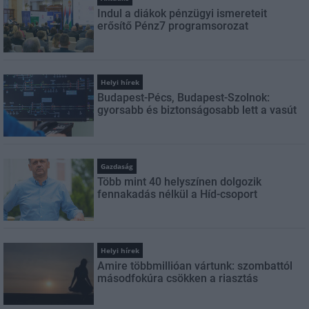
Indul a diákok pénzügyi ismereteit
erősítő Pénz7 programsorozat
Helyi hírek
Budapest-Pécs, Budapest-Szolnok:
gyorsabb és biztonságosabb lett a vasút
Gazdaság
Több mint 40 helyszínen dolgozik
fennakadás nélkül a Híd-csoport
Helyi hírek
Amire többmillióan vártunk: szombattól
másodfokúra csökken a riasztás