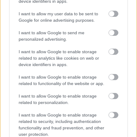
device identifiers in apps.
Új gyalogosátkelők és jelzőlámpás
csomópont épül Angyalföldön
I want to allow my user data to be sent to
Google for online advertising purposes.
I want to allow Google to send me
personalized advertising.
Másfélszeresére bővítik
Hódmezővásárhely jó hírű református
iskoláját
I want to allow Google to enable storage
related to analytics like cookies on web or
device identifiers in apps.
Látványos építési szakasz indult be a
I want to allow Google to enable storage
Flórián téri felüljárón
related to functionality of the website or app.
I want to allow Google to enable storage
related to personalization.
Paks II.: Mit jelent az 5. blokk új
mérföldköve a felülvizsgálat
I want to allow Google to enable storage
árnyékában?
related to security, including authentication
functionality and fraud prevention, and other
user protection.