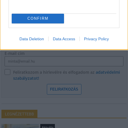
HÍRLEVÉL
CONFIRM
Név
Data Deletion
Data Access
Privacy Policy
E-mail cím
Feliratkozom a hírlevélre és elfogadom az
adatvédelmi
szabályzatot!
FELIRATKOZÁS
LEGNÉZETTEBB
Aktuális