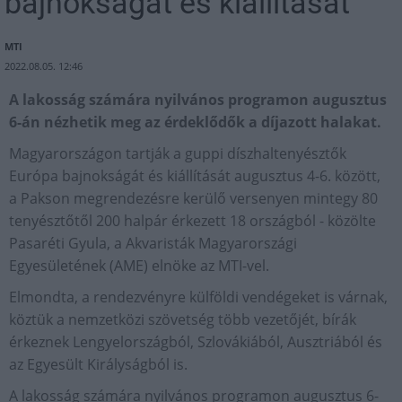
bajnokságát és kiállítását
MTI
2022.08.05. 12:46
A lakosság számára nyilvános programon augusztus
6-án nézhetik meg az érdeklődők a díjazott halakat.
Magyarországon tartják a guppi díszhaltenyésztők
Európa bajnokságát és kiállítását augusztus 4-6. között,
a Pakson megrendezésre kerülő versenyen mintegy 80
tenyésztőtől 200 halpár érkezett 18 országból - közölte
Pasaréti Gyula, a Akvaristák Magyarországi
Egyesületének (AME) elnöke az MTI-vel.
Elmondta, a rendezvényre külföldi vendégeket is várnak,
köztük a nemzetközi szövetség több vezetőjét, bírák
érkeznek Lengyelországból, Szlovákiából, Ausztriából és
az Egyesült Királyságból is.
A lakosság számára nyilvános programon augusztus 6-