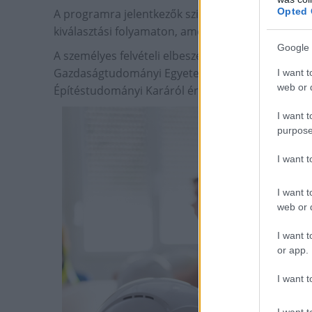
Opted 
A programra jelentkezők szigorú, ám következetes
kiválasztási folyamaton, amelynek része volt egy 
Google 
A személyes felvételi elbeszélgetés után kiválasz
Gazdaságtudományi Egyetem Építő- és Építészmér
I want t
web or d
Építéstudományi Karáról érkeznek.
I want t
purpose
I want 
I want t
web or d
I want t
or app.
I want t
I want t