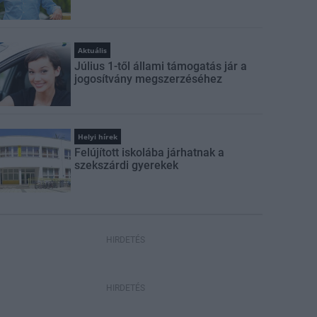
Aktuális
Július 1-től állami támogatás jár a
jogosítvány megszerzéséhez
Helyi hírek
Felújított iskolába járhatnak a
szekszárdi gyerekek
HIRDETÉS
HIRDETÉS