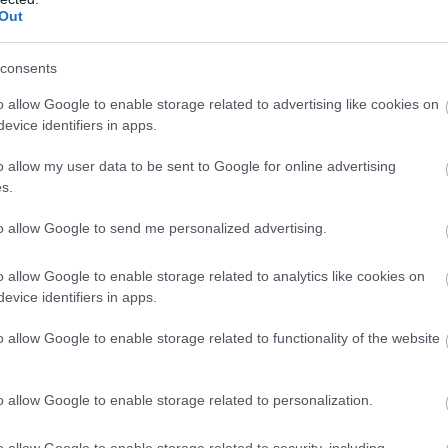
Out
 kiválasztási rendszeren haladhattak végig a
bemutatkozó videó is.
consents
tott diákok a Budapesti Műszaki és
nöki Karairól és az Óbudai Egyetem Ybl Miklós
o allow Google to enable storage related to advertising like cookies on
evice identifiers in apps.
o allow my user data to be sent to Google for online advertising
s.
to allow Google to send me personalized advertising.
o allow Google to enable storage related to analytics like cookies on
evice identifiers in apps.
o allow Google to enable storage related to functionality of the website
o allow Google to enable storage related to personalization.
o allow Google to enable storage related to security, including