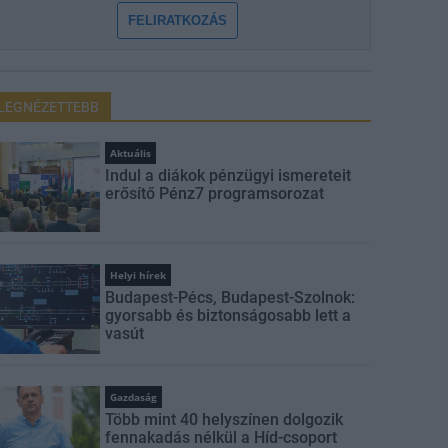
FELIRATKOZÁS
LEGNÉZETTEBB
Aktuális
Indul a diákok pénzügyi ismereteit
erősítő Pénz7 programsorozat
Helyi hírek
Budapest-Pécs, Budapest-Szolnok:
gyorsabb és biztonságosabb lett a
vasút
Gazdaság
Több mint 40 helyszínen dolgozik
fennakadás nélkül a Híd-csoport