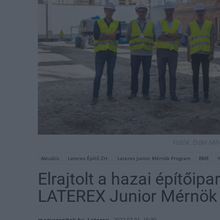
Fotók: Erdei Mi
Aktuális
Laterex Építő Zrt.
Laterex Junior Mérnök Program
BME
Elrajtolt a hazai építői
LATEREX Junior Mérnök
magyarepitok.hu, Laterex
2022.07.01. 15:30