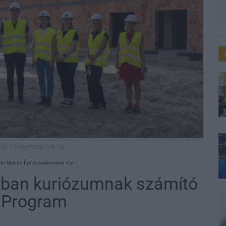
hály / magyarepitok.hu
Ybl Miklós Építéstudományi Kar
parban kuriózumnak számító
 Program