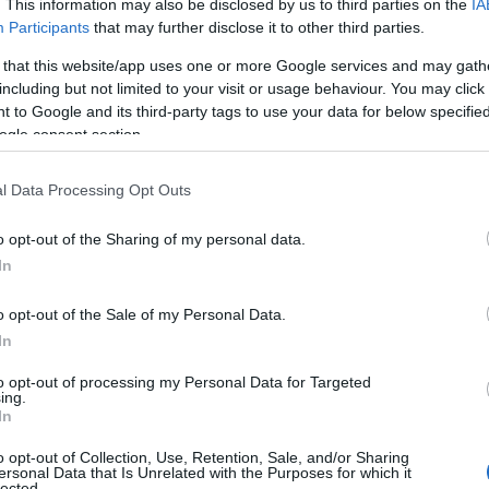
. This information may also be disclosed by us to third parties on the
IA
Participants
that may further disclose it to other third parties.
 that this website/app uses one or more Google services and may gath
including but not limited to your visit or usage behaviour. You may click 
hály / magyarepitok.hu
 to Google and its third-party tags to use your data for below specifi
en dolgozhatnak
ogle consent section.
 20 óra munkavégzést vállalnak, ami pl. a nyári
l Data Processing Opt Outs
t, rugalmasan akár több is lehet. A LATEREX
iszony mellett mindezért havi nettó 160 ezer forint
o opt-out of the Sharing of my personal data.
In
o opt-out of the Sale of my Personal Data.
 gyümölcsöző kapcsolat jöjjön létre: a
In
n, mindezt támogató közegben, miközben a
to opt-out of processing my Personal Data for Targeted
hetséges fiatalokat, akik megfelelő
ing.
 befejezése után náluk folytathatják
In
EREX mérnök-bázisát.
o opt-out of Collection, Use, Retention, Sale, and/or Sharing
ersonal Data that Is Unrelated with the Purposes for which it
lected.