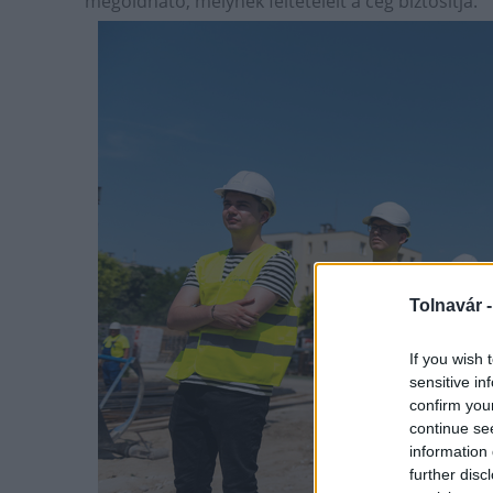
megoldható, melynek feltételeit a cég biztosítja.
Tolnavár 
If you wish 
sensitive in
confirm you
continue se
information 
further disc