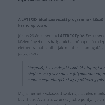
A LATEREX által szervezett programnak köszö
karrierépítésre.
Június 29-én elindult a
LATEREX Építő Zrt.
tehetsé
közleményében. A hallgatók hat hónapos útra lép
életben kamatoztathatják, mentorok támogatása m
pályájukon.
Gazdasági- és műszaki ismétlő-alapozó utá
részébe, részt vehetnek a folyamatokban, a
mentén sajátíthatják el az építőipari gyako
Megismerhetik választott szakmájukat éles munka
bővíthetik. A vállalat az ország több pontján jel