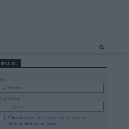
HÍRLEVÉL
Név
E-mail cím
Feliratkozom a hírlevélre és elfogadom az
adatvédelmi szabályzatot!