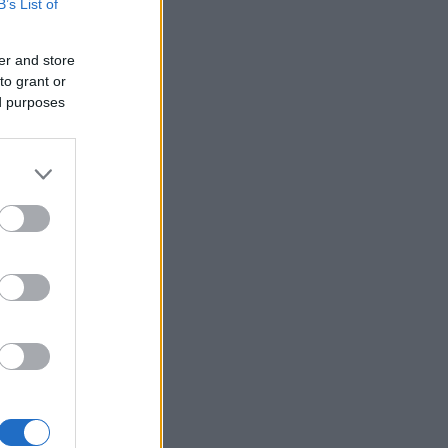
B’s List of
er and store
to grant or
ed purposes