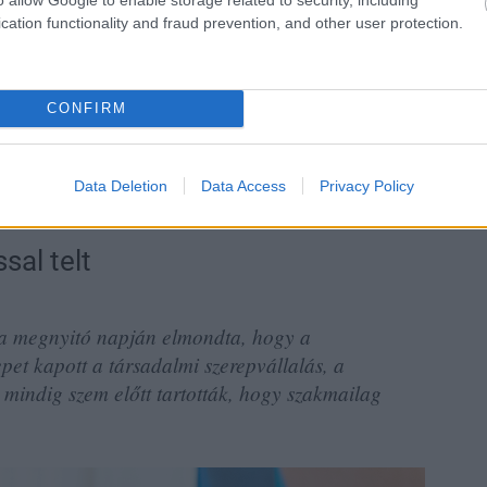
cation functionality and fraud prevention, and other user protection.
CONFIRM
Data Deletion
Data Access
Privacy Policy
sal telt
 a megnyitó napján elmondta, hogy a
et kapott a társadalmi szerepvállalás, a
mindig szem előtt tartották, hogy szakmailag