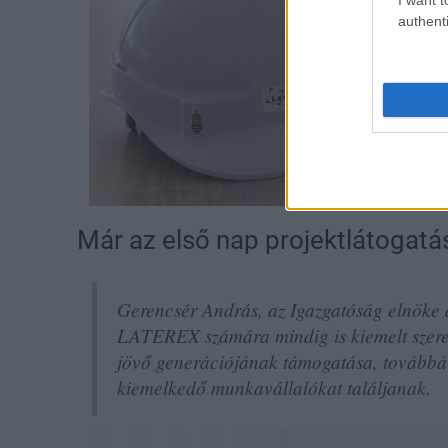
authenti
Már az első nap projektlátogatás
Gerencsér András, az Igazgatóság elnöke
LATEREX számára mindig is kiemelt szerep
jövő generációjának támogatása, továbbá 
kiemelkedő munkavállalókat találjanak.