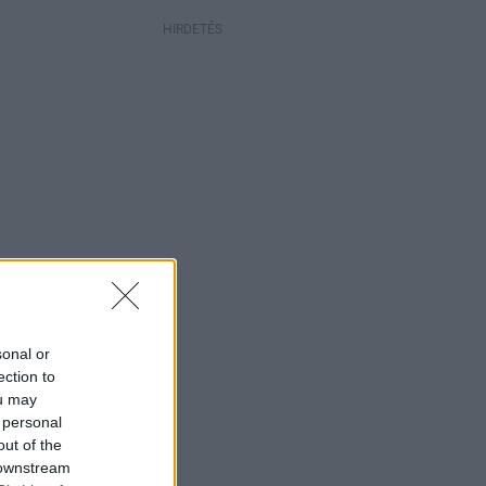
HIRDETÉS
sonal or
ection to
ou may
 personal
out of the
 downstream