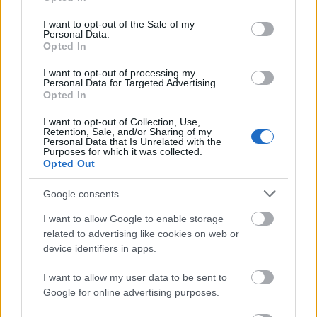
use your data for below specified purposes in below Google
consent section.
I want to opt-out of the Sale of my
Personal Data.
Paks
paksi atomerőmű
Paks II
Paks II. Atomerőmű Zrt.
Opted In
Paks II.: Mit jelent az 5. blokk új mérföldköve a
I want to opt-out of processing my
felülvizsgálat árnyékában?
Personal Data for Targeted Advertising.
Opted In
Megkezdődött az 5. blokk reaktorépületének alaplemez-
kivitelezése, miközben a felülvizsgálat arra keresi a választ,
I want to opt-out of Collection, Use,
hogy a megváltozott gazdasági és geopolitikai környezetben
Retention, Sale, and/or Sharing of my
milyen feltételek mellett érdemes továbbvinni Magyarország
Personal Data that Is Unrelated with the
Purposes for which it was collected.
egyik legnagyobb beruházását.
Opted Out
Elkészült a Liszt Ferenc repülőtér
Google consents
közelében lévő logisztikai bázis út- és
közműhálózatának fejlesztése
I want to allow Google to enable storage
related to advertising like cookies on web or
device identifiers in apps.
Látlelet a hazai víziközművekről?
I want to allow my user data to be sent to
Egyetlen, fél évszázados vezetéken
Google for online advertising purposes.
múlt Bicske vízellátása