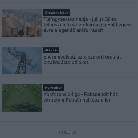
Országos hírek
Túlfogyasztás napja - július 30-ra
felhasználta az emberiség a Föld egész
évre elegendő erőforrásait
Aktuális
Energiaválság: az éjszakai fordulat
bizakodásra ad okot
Helyi hírek
Konferencia-liga - Pakson telt ház
várható a Panathinaikosz ellen
HIRDETÉS