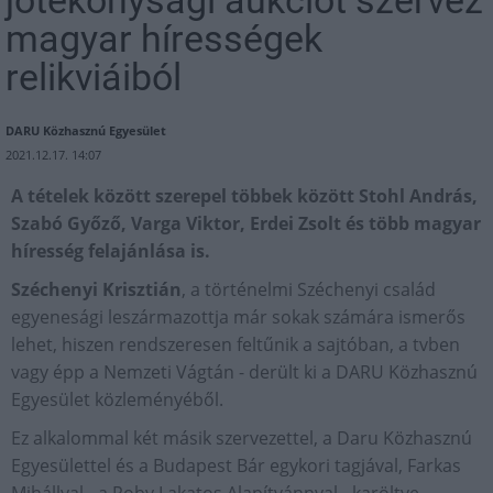
magyar hírességek
relikviáiból
DARU Közhasznú Egyesület
2021.12.17. 14:07
A tételek között szerepel többek között Stohl András,
Szabó Győző, Varga Viktor, Erdei Zsolt és több magyar
híresség felajánlása is.
Széchenyi Krisztián
, a történelmi Széchenyi család
egyenesági leszármazottja már sokak számára ismerős
lehet, hiszen rendszeresen feltűnik a sajtóban, a tvben
vagy épp a Nemzeti Vágtán - derült ki a DARU Közhasznú
Egyesület közleményéből.
Ez alkalommal két másik szervezettel, a Daru Közhasznú
Egyesülettel és a Budapest Bár egykori tagjával, Farkas
Mihállyal - a Roby Lakatos Alapítvánnyal - karöltve