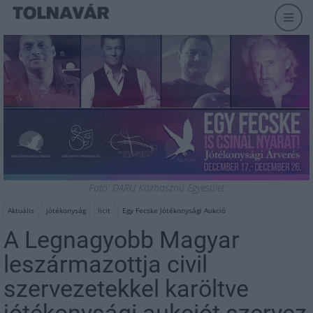
Fotó: DARU Közhasznú Egyesület
Aktuális
jótékonyság
licit
Egy Fecske Jótékonysági Aukció
A Legnagyobb Magyar
leszármazottja civil
szervezetekkel karöltve
jótékonysági aukciót szervez