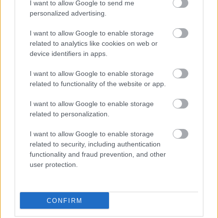
I want to allow Google to send me
personalized advertising.
Épített öröksége megújításával is készül
Mohács a csata ötszázadik
I want to allow Google to enable storage
évfordulójára
related to analytics like cookies on web or
device identifiers in apps.
A tengerfenék alatt négy óriáskábellel
I want to allow Google to enable storage
kötik össze Spanyolország és
related to functionality of the website or app.
Franciaország villamosenergia-
hálózatát
I want to allow Google to enable storage
related to personalization.
I want to allow Google to enable storage
related to security, including authentication
HÍRLEVÉL
functionality and fraud prevention, and other
user protection.
Név
CONFIRM
E-mail cím