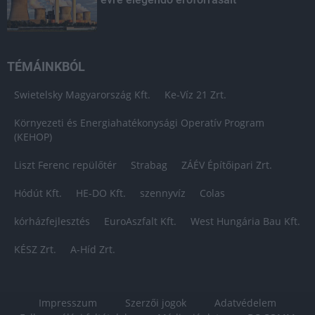
TÉMÁINKBÓL
Swietelsky Magyarország Kft.
Ke-Víz 21 Zrt.
Környezeti és Energiahatékonysági Operatív Program
(KEHOP)
Liszt Ferenc repülőtér
Strabag
ZÁÉV Építőipari Zrt.
Hódút Kft.
HE-DO Kft.
szennyvíz
Colas
kórházfejlesztés
EuroAszfalt Kft.
West Hungária Bau Kft.
KÉSZ Zrt.
A-Híd Zrt.
Impresszum
Szerzői jogok
Adatvédelem