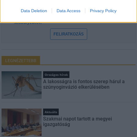
Data Deletion
Data Access
Privacy Policy
Feliratkozom a hírlevélre és elfogadom az
adatvédelmi
szabályzatot!
FELIRATKOZÁS
LEGNÉZETTEBB
Országos hírek
A lakosságra is fontos szerep hárul a
szúnyoginvázió elkerülésében
Aktuális
Szakmai napot tartott a megyei
igazgatóság