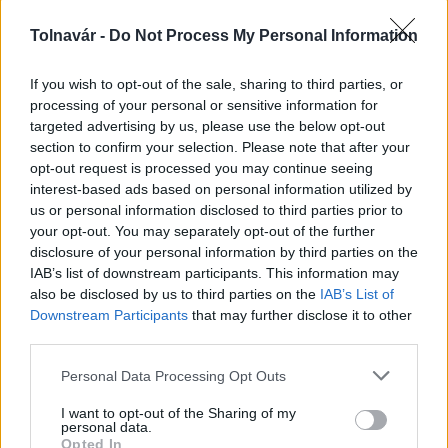
Az atomerőmű egyetlen hatása a környezetre, hogy a
Duna vizét némileg felmelegíti
Tolnavár -
Do Not Process My Personal Information
If you wish to opt-out of the sale, sharing to third parties, or
processing of your personal or sensitive information for
targeted advertising by us, please use the below opt-out
section to confirm your selection. Please note that after your
opt-out request is processed you may continue seeing
MAGYAR ÉPÍTŐK
interest-based ads based on personal information utilized by
us or personal information disclosed to third parties prior to
your opt-out. You may separately opt-out of the further
Mi épül?
disclosure of your personal information by third parties on the
IAB’s list of downstream participants. This information may
also be disclosed by us to third parties on the
IAB’s List of
Downstream Participants
that may further disclose it to other
third parties.
Please note that this website/app uses one or more Google
Personal Data Processing Opt Outs
services and may gather and store information including but
not limited to your visit or usage behaviour. You may click to
I want to opt-out of the Sharing of my
personal data.
grant or deny consent to Google and its third-party tags to
Opted In