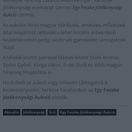
jótékonysági eseményt szervez
Egy Fecske Jótékonysági
Aukció
címmel.
Az aukción híres magyar színészek, zenészek, művészek
által felajánlott relikviákra lehet licitálni. A beérkező
felajánlásokból pedig rászoruló gyerekeket támogatnak
majd.
A tételek között szerepel többek között Stohl András,
Szabó Győző, Varga Viktor, Erdei Zsolt és több magyar
híresség felajánlása is.
Ha érdekli az aukció vagy szívesen támogatná a
kezdeményezést, keresse Facebookon az
Egy Fecske
Jótékonysági Aukció
oldalát.
Aktuális
jótékonyság
licit
Egy Fecske Jótékonysági Aukció