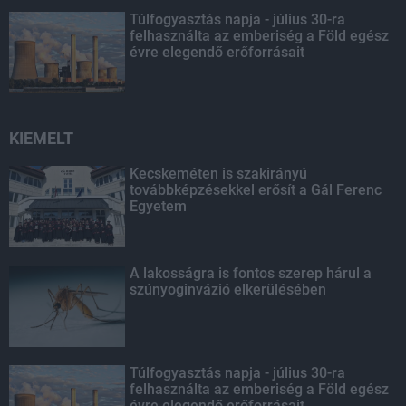
Túlfogyasztás napja - július 30-ra
felhasználta az emberiség a Föld egész
évre elegendő erőforrásait
KIEMELT
Kecskeméten is szakirányú
továbbképzésekkel erősít a Gál Ferenc
Egyetem
A lakosságra is fontos szerep hárul a
szúnyoginvázió elkerülésében
Túlfogyasztás napja - július 30-ra
felhasználta az emberiség a Föld egész
évre elegendő erőforrásait