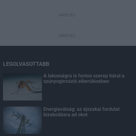
HIRDETÉS
HIRDETÉS
LEGOLVASOTTABB
A lakosságra is fontos szerep hárul a
szúnyoginvázió elkerülésében
Energiaválság: az éjszakai fordulat
bizakodásra ad okot