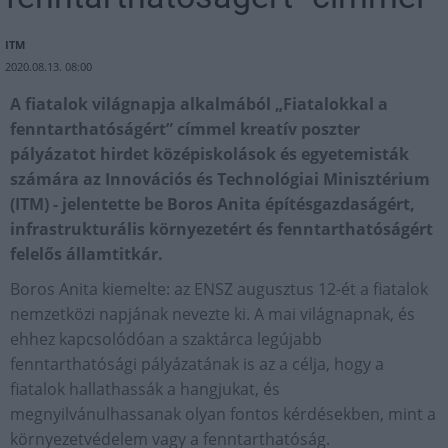
ITM
2020.08.13. 08:00
A fiatalok világnapja alkalmából „Fiatalokkal a
fenntarthatóságért” címmel kreatív poszter
pályázatot hirdet középiskolások és egyetemisták
számára az Innovációs és Technológiai Minisztérium
(ITM) - jelentette be Boros Anita építésgazdaságért,
infrastrukturális környezetért és fenntarthatóságért
felelős államtitkár.
Boros Anita kiemelte: az ENSZ augusztus 12-ét a fiatalok
nemzetközi napjának nevezte ki. A mai világnapnak, és
ehhez kapcsolódóan a szaktárca legújabb
fenntarthatósági pályázatának is az a célja, hogy a
fiatalok hallathassák a hangjukat, és
megnyilvánulhassanak olyan fontos kérdésekben, mint a
környezetvédelem vagy a fenntarthatóság.