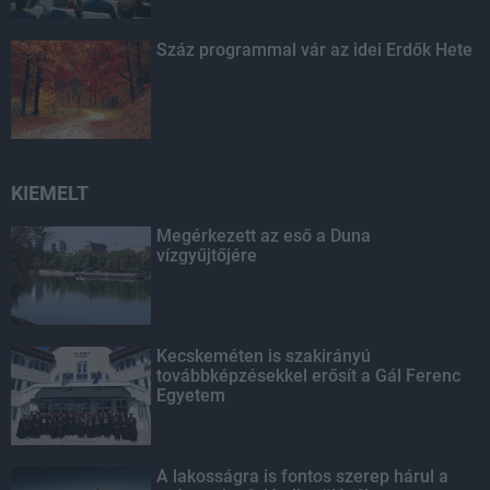
Száz programmal vár az idei Erdők Hete
KIEMELT
Megérkezett az eső a Duna
vízgyűjtőjére
Kecskeméten is szakirányú
továbbképzésekkel erősít a Gál Ferenc
Egyetem
A lakosságra is fontos szerep hárul a