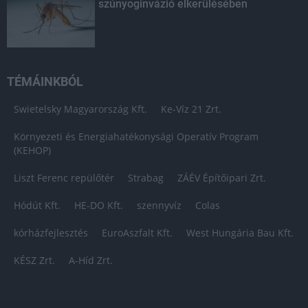
szúnyoginvázió elkerülésében
TÉMÁINKBÓL
Swietelsky Magyarország Kft.
Ke-Víz 21 Zrt.
Környezeti és Energiahatékonysági Operatív Program
(KEHOP)
Liszt Ferenc repülőtér
Strabag
ZÁÉV Építőipari Zrt.
Hódút Kft.
HE-DO Kft.
szennyvíz
Colas
kórházfejlesztés
EuroAszfalt Kft.
West Hungária Bau Kft.
KÉSZ Zrt.
A-Híd Zrt.