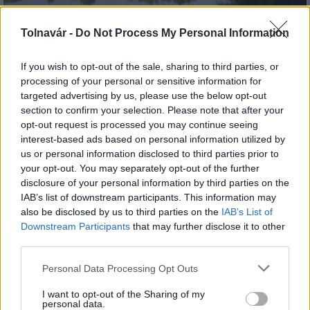
Tolnavár -
Do Not Process My Personal Information
Az atomerőmű egyetlen hatása a környezetre, hogy a
Duna vizét némileg felmelegíti
If you wish to opt-out of the sale, sharing to third parties, or
processing of your personal or sensitive information for
targeted advertising by us, please use the below opt-out
section to confirm your selection. Please note that after your
opt-out request is processed you may continue seeing
interest-based ads based on personal information utilized by
us or personal information disclosed to third parties prior to
your opt-out. You may separately opt-out of the further
MAGYAR ÉPÍTŐK
disclosure of your personal information by third parties on the
IAB’s list of downstream participants. This information may
also be disclosed by us to third parties on the
IAB’s List of
Útépítés
Downstream Participants
that may further disclose it to other
third parties.
Please note that this website/app uses one or more Google
Personal Data Processing Opt Outs
services and may gather and store information including but
not limited to your visit or usage behaviour. You may click to
I want to opt-out of the Sharing of my
personal data.
grant or deny consent to Google and its third-party tags to