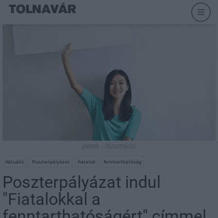
pexels - illusztráció
Aktuális
Poszterpályázat
fiatalok
fenntarthatóság
Poszterpályázat indul
"Fiatalokkal a
fenntarthatóságért" címmel