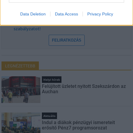
E-mail cím
Data Deletion
Data Access
Privacy Policy
Feliratkozom a hírlevélre és elfogadom az
adatvédelmi
szabályzatot!
FELIRATKOZÁS
LEGNÉZETTEBB
Helyi hírek
Felújított üzletet nyitott Szekszárdon az
Auchan
Aktuális
Indul a diákok pénzügyi ismereteit
erősítő Pénz7 programsorozat