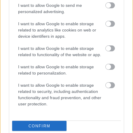
I want to allow Google to send me
personalized advertising.
Látványos építési szakasz indult be a
I want to allow Google to enable storage
Flórián téri felüljárón
related to analytics like cookies on web or
device identifiers in apps.
I want to allow Google to enable storage
Paks II.: Mit jelent az 5. blokk új
related to functionality of the website or app.
mérföldköve a felülvizsgálat
árnyékában?
I want to allow Google to enable storage
related to personalization.
I want to allow Google to enable storage
related to security, including authentication
functionality and fraud prevention, and other
HÍRLEVÉL
user protection.
Név
CONFIRM