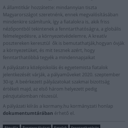
A államtitkár hozzátette: mindannyian tiszta
Magyarországot szeretnénk, ennek megvalósításában
mindenkire számítunk, így a fiatalokra is, akik friss
nézőpontból tekintenek a fenntarthatóságra, a globális
felmelegedésre, a környezetvédelemre, A kreatív
posztereken keresztül ők is bemutathatják,hogyan óvják
a környezetüket, és mit tesznek azért, hogy
fenntarthatóbbá tegyék a mindennapjaikat
A pályázatra középiskolás és egyetemista fiatalok
jelentkezését várják, a pályaműveket 2020. szeptember
30-ig. A beérkezett pályázatokat szakmai bizottság
értékeli majd, az első három helyezett pedig
pénzjutalomban részesül.
A pályázati kiírás a kormany.hu kormányzati honlap
dokumentumtárában
érhető el.
Aktuális
Poszterpályázat
fiatalok
fenntarthatóság