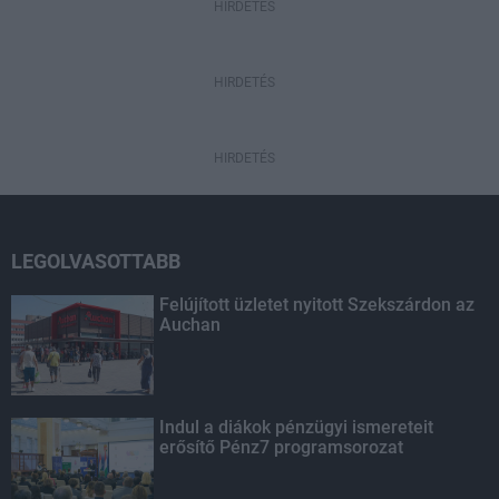
HIRDETÉS
HIRDETÉS
HIRDETÉS
LEGOLVASOTTABB
Felújított üzletet nyitott Szekszárdon az
Auchan
Indul a diákok pénzügyi ismereteit
erősítő Pénz7 programsorozat