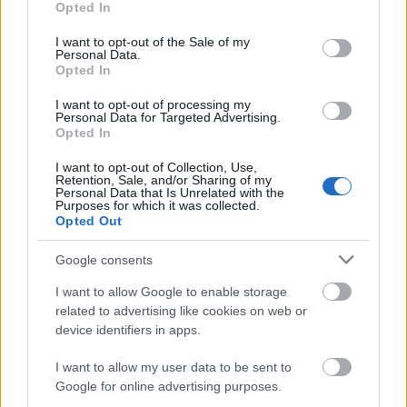
Opted In
use your data for below specified purposes in below Google
consent section.
I want to opt-out of the Sale of my
Personal Data.
Opted In
I want to opt-out of processing my
autópálya
útépítés
M1-es autópálya
Bicske
Personal Data for Targeted Advertising.
Opted In
M1 bővítés: már zajlik a teljesen új Bicske Kelet
csomópont építése
I want to opt-out of Collection, Use,
Retention, Sale, and/or Sharing of my
Tizenegy meglévő csomópontot korszerűsít és négy új,
Personal Data that Is Unrelated with the
különszintű csomópontot hoz létre az MKIF az M1-es
Purposes for which it was collected.
Opted Out
bővítésénél.
Google consents
Új gyalogosátkelők és jelzőlámpás
csomópont épül Angyalföldön
I want to allow Google to enable storage
related to advertising like cookies on web or
device identifiers in apps.
Másfélszeresére bővítik
I want to allow my user data to be sent to
Hódmezővásárhely jó hírű református
Google for online advertising purposes.
iskoláját