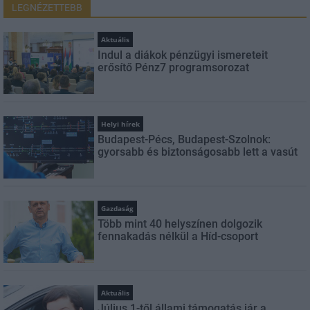
LEGNÉZETTEBB
Aktuális
Indul a diákok pénzügyi ismereteit
erősítő Pénz7 programsorozat
Helyi hírek
Budapest-Pécs, Budapest-Szolnok:
gyorsabb és biztonságosabb lett a vasút
Gazdaság
Több mint 40 helyszínen dolgozik
fennakadás nélkül a Híd-csoport
Aktuális
Július 1-től állami támogatás jár a