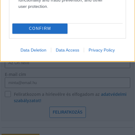
user protection.
CONFIRM
HÍRLEVÉL
Data Deletion
Data Access
Privacy Policy
Név
E-mail cím
Feliratkozom a hírlevélre és elfogadom az
adatvédelmi
szabályzatot!
FELIRATKOZÁS