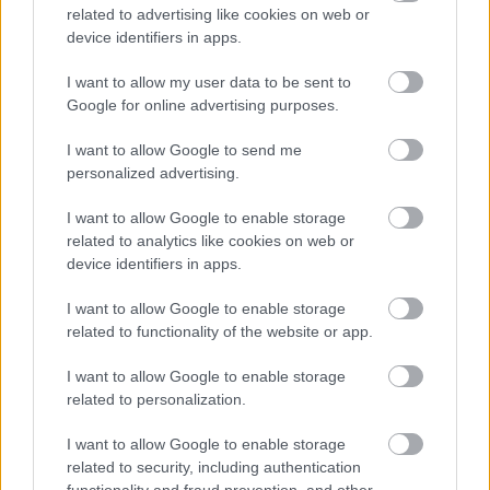
műemlékek, köztük a különleges Műromok, valamint a közeli
related to advertising like cookies on web or
Várkanyarban álló Nepomuki Szent János híd és szobor is.
device identifiers in apps.
I want to allow my user data to be sent to
M1 bővítés: már zajlik a teljesen új
Google for online advertising purposes.
Bicske Kelet csomópont építése
I want to allow Google to send me
personalized advertising.
Új gyalogosátkelők és jelzőlámpás
I want to allow Google to enable storage
csomópont épül Angyalföldön
related to analytics like cookies on web or
device identifiers in apps.
I want to allow Google to enable storage
Másfélszeresére bővítik
related to functionality of the website or app.
Hódmezővásárhely jó hírű református
iskoláját
I want to allow Google to enable storage
related to personalization.
I want to allow Google to enable storage
Látványos építési szakasz indult be a
related to security, including authentication
Flórián téri felüljárón
functionality and fraud prevention, and other