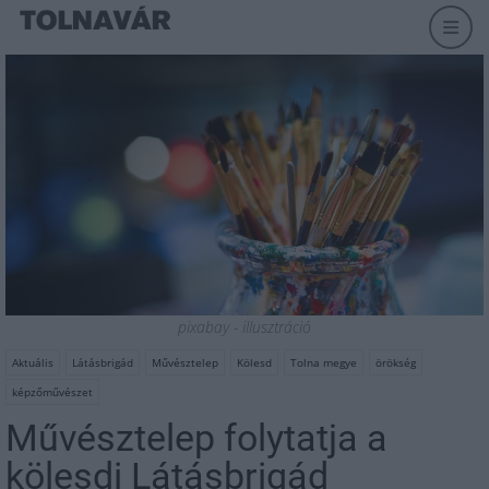
pixabay - illusztráció
Aktuális
Látásbrigád
Művésztelep
Kölesd
Tolna megye
örökség
képzőművészet
Művésztelep folytatja a
kölesdi Látásbrigád