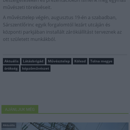
művészeti törekvéseit.
A művésztelep végén, augusztus 19-én a szabadban,
Sárszentlőrinc egyik forgalomtól lezárt utcáján és
központi parkjában installált zárókiállítást terveznek az
ott született munkákból.
Aktuális
Látásbrigád
Művésztelep
Kölesd
Tolna megye
örökség
képzőművészet
AJÁNLJUK MÉG
Aktuális