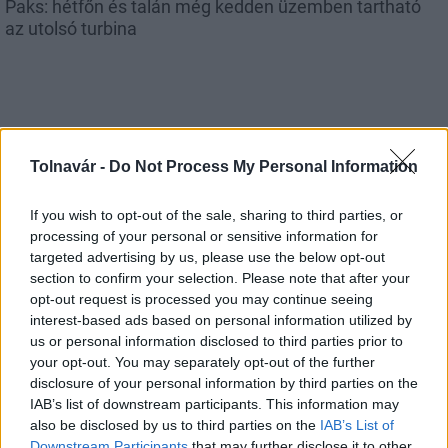
Paks: hétfőn és talán még kedden üzemben tartható
az utolsó turbina
Aktuális
Tolnavár -
Do Not Process My Personal Information
If you wish to opt-out of the sale, sharing to third parties, or
processing of your personal or sensitive information for
targeted advertising by us, please use the below opt-out
section to confirm your selection. Please note that after your
opt-out request is processed you may continue seeing
Az atomerőmű egyetlen hatása a környezetre, hogy a
interest-based ads based on personal information utilized by
Duna vizét némileg felmelegíti
us or personal information disclosed to third parties prior to
your opt-out. You may separately opt-out of the further
disclosure of your personal information by third parties on the
IAB’s list of downstream participants. This information may
also be disclosed by us to third parties on the
IAB’s List of
Downstream Participants
that may further disclose it to other