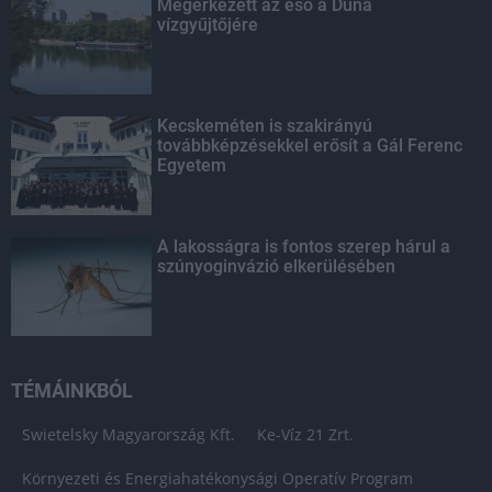
Megérkezett az eső a Duna
vízgyűjtőjére
Kecskeméten is szakirányú
továbbképzésekkel erősít a Gál Ferenc
Egyetem
A lakosságra is fontos szerep hárul a
szúnyoginvázió elkerülésében
TÉMÁINKBÓL
Swietelsky Magyarország Kft.
Ke-Víz 21 Zrt.
Környezeti és Energiahatékonysági Operatív Program