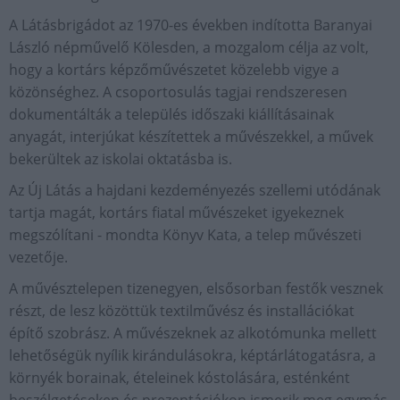
A Látásbrigádot az 1970-es években indította Baranyai
László népművelő Kölesden, a mozgalom célja az volt,
hogy a kortárs képzőművészetet közelebb vigye a
közönséghez. A csoportosulás tagjai rendszeresen
dokumentálták a település időszaki kiállításainak
anyagát, interjúkat készítettek a művészekkel, a művek
bekerültek az iskolai oktatásba is.
Az Új Látás a hajdani kezdeményezés szellemi utódának
tartja magát, kortárs fiatal művészeket igyekeznek
megszólítani - mondta Könyv Kata, a telep művészeti
vezetője.
A művésztelepen tizenegyen, elsősorban festők vesznek
részt, de lesz közöttük textilművész és installációkat
építő szobrász. A művészeknek az alkotómunka mellett
lehetőségük nyílik kirándulásokra, képtárlátogatásra, a
környék borainak, ételeinek kóstolására, esténként
beszélgetéseken és prezentációkon ismerik meg egymás