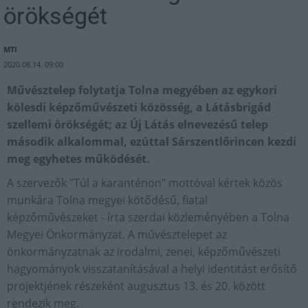
örökségét
MTI
2020.08.14. 09:00
Művésztelep folytatja Tolna megyében az egykori
kölesdi képzőművészeti közösség, a Látásbrigád
szellemi örökségét; az Új Látás elnevezésű telep
második alkalommal, ezúttal Sárszentlőrincen kezdi
meg egyhetes működését.
A szervezők "Túl a karanténon" mottóval kértek közös
munkára Tolna megyei kötődésű, fiatal
képzőművészeket - írta szerdai közleményében a Tolna
Megyei Önkormányzat. A művésztelepet az
önkormányzatnak az irodalmi, zenei, képzőművészeti
hagyományok visszatanításával a helyi identitást erősítő
projektjének részeként augusztus 13. és 20. között
rendezik meg.