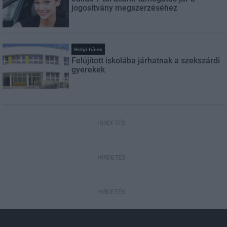
jogosítvány megszerzéséhez
Helyi hírek
Felújított iskolába járhatnak a szekszárdi
gyerekek
HIRDETÉS
HIRDETÉS
HIRDETÉS