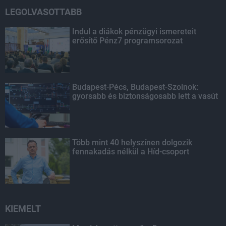
LEGOLVASOTTABB
Indul a diákok pénzügyi ismereteit
erősítő Pénz7 programsorozat
Budapest-Pécs, Budapest-Szolnok:
gyorsabb és biztonságosabb lett a vasút
Több mint 40 helyszínen dolgozik
fennakadás nélkül a Híd-csoport
KIEMELT