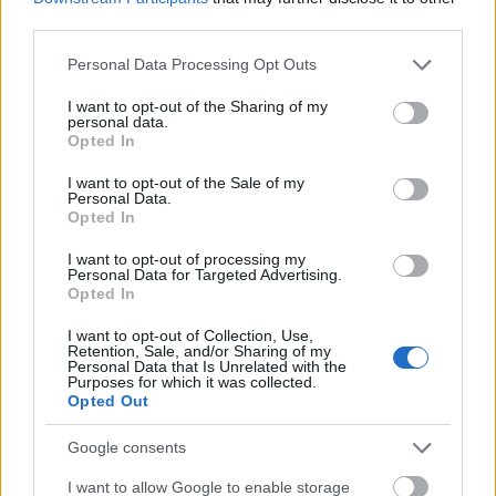
third parties.
MAGYAR ÉPÍTŐK
Please note that this website/app uses one or more Google
Personal Data Processing Opt Outs
services and may gather and store information including but
Aktuális
not limited to your visit or usage behaviour. You may click to
I want to opt-out of the Sharing of my
personal data.
grant or deny consent to Google and its third-party tags to
Opted In
use your data for below specified purposes in below Google
consent section.
I want to opt-out of the Sale of my
Personal Data.
Opted In
I want to opt-out of processing my
Personal Data for Targeted Advertising.
Opted In
I want to opt-out of Collection, Use,
Retention, Sale, and/or Sharing of my
Personal Data that Is Unrelated with the
Purposes for which it was collected.
Tata
műemlékfelújítás
műemlék
restaurálás
Opted Out
Történelmi táj, amelynek minden köve mesél –
Google consents
megújul a tatai Angolkert
A projekt részeként megújulnak a területen található
I want to allow Google to enable storage