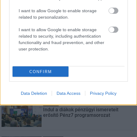
Név
I want to allow Google to enable storage
related to personalization.
E-mail cím
I want to allow Google to enable storage
related to security, including authentication
functionality and fraud prevention, and other
Feliratkozom a hírlevélre és elfogadom az
adatvédelmi
user protection.
szabályzatot!
FELIRATKOZÁS
CONFIRM
LEGNÉZETTEBB
Data Deletion
Data Access
Privacy Policy
Aktuális
Indul a diákok pénzügyi ismereteit
erősítő Pénz7 programsorozat