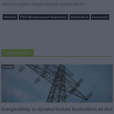
Munkacsoport Alapítványnak ajánlották fel.
Aktuális
ÖKO Munkacsoport Alapítvány
életfa akció
facsemete
AJÁNLJUK MÉG
Aktuális
Energiaválság: az éjszakai fordulat bizakodásra ad okot