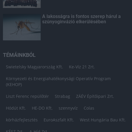
A lakosságra is fontos szerep hárul a
szúnyoginvázió elkerülésében
TÉMÁINKBÓL
Swietelsky Magyarország Kft.
Ke-Víz 21 Zrt.
Környezeti és Energiahatékonysági Operatív Program
(KEHOP)
Liszt Ferenc repülőtér
Strabag
ZÁÉV Építőipari Zrt.
Hódút Kft.
HE-DO Kft.
szennyvíz
Colas
kórházfejlesztés
EuroAszfalt Kft.
West Hungária Bau Kft.
KÉSZ Zrt.
A-Híd Zrt.