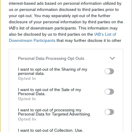
interest-based ads based on personal information utilized by
us or personal information disclosed to third parties prior to
your opt-out. You may separately opt-out of the further
disclosure of your personal information by third parties on the
IAB’s list of downstream participants. This information may
also be disclosed by us to third parties on the
IAB’s List of
Downstream Participants
that may further disclose it to other
third parties.
Tata
műemlékfelújítás
műemlék
restaurálás
Please note that this website/app uses one or more Google
Personal Data Processing Opt Outs
services and may gather and store information including but
Történelmi táj, amelynek minden köve mesél –
not limited to your visit or usage behaviour. You may click to
I want to opt-out of the Sharing of my
megújul a tatai Angolkert
personal data.
grant or deny consent to Google and its third-party tags to
Opted In
A projekt részeként megújulnak a területen található
use your data for below specified purposes in below Google
műemlékek, köztük a különleges Műromok, valamint a közeli
consent section.
I want to opt-out of the Sale of my
Várkanyarban álló Nepomuki Szent János híd és szobor is.
Personal Data.
Opted In
M1 bővítés: már zajlik a teljesen új
I want to opt-out of processing my
Bicske Kelet csomópont építése
Personal Data for Targeted Advertising.
Opted In
I want to opt-out of Collection, Use,