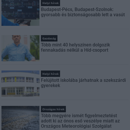
Helyi hírek
Budapest-Pécs, Budapest-Szolnok:
gyorsabb és biztonságosabb lett a vasút
Gazdaság
Több mint 40 helyszínen dolgozik
fennakadás nélkül a Híd-csoport
Helyi hírek
Felújított iskolába járhatnak a szekszárdi
gyerekek
Országos hírek
Több megyére ismét figyelmeztetést
adott ki az ónos eső veszélye miatt az
Országos Meteorológiai Szolgálat