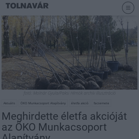
fotó: Molnár Gyula/Paksi Hírnök archív illusztráció
Aktuális
ÖKO Munkacsoport Alapítvány
életfa akció
facsemete
Meghirdette életfa akcióját
az ÖKO Munkacsoport
Alapítvány