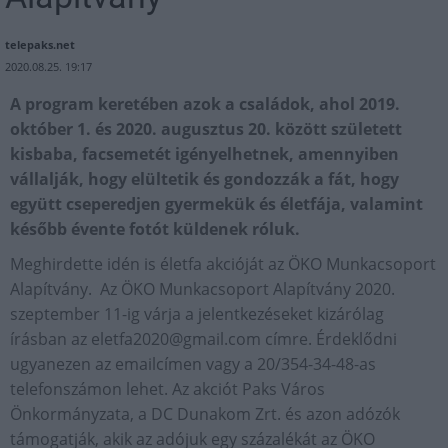
telepaks.net
2020.08.25. 19:17
A program keretében azok a családok, ahol 2019.
október 1. és 2020. augusztus 20. között született
kisbaba, facsemetét igényelhetnek, amennyiben
vállalják, hogy elültetik és gondozzák a fát, hogy
együtt cseperedjen gyermekük és életfája, valamint
később évente fotót küldenek róluk.
Meghirdette idén is életfa akcióját az ÖKO Munkacsoport
Alapítvány. Az ÖKO Munkacsoport Alapítvány 2020.
szeptember 11-ig várja a jelentkezéseket kizárólag
írásban az
eletfa2020@gmail.com
címre. Érdeklődni
ugyanezen az emailcímen vagy a 20/354-34-48-as
telefonszámon lehet. Az akciót Paks Város
Önkormányzata, a DC Dunakom Zrt. és azon adózók
támogatják, akik az adójuk egy százalékát az ÖKO