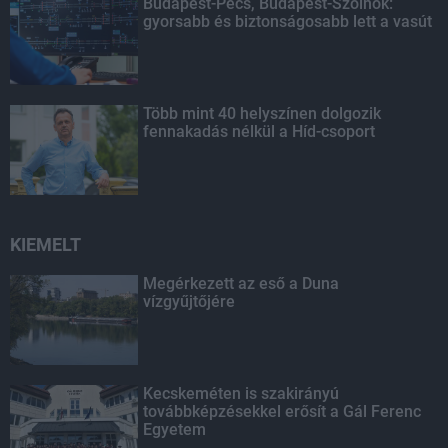
Budapest-Pécs, Budapest-Szolnok:
gyorsabb és biztonságosabb lett a vasút
Több mint 40 helyszínen dolgozik
fennakadás nélkül a Híd-csoport
KIEMELT
Megérkezett az eső a Duna
vízgyűjtőjére
Kecskeméten is szakirányú
továbbképzésekkel erősít a Gál Ferenc
Egyetem