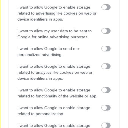
I want to allow Google to enable storage
Másfélszeresére bővítik Hódmezővásárhely jó hírű
related to advertising like cookies on web or
református iskoláját
device identifiers in apps.
A Szőnyi Benjámin Általános Iskola fejlesztését a FERROÉP
kivitelezheti; a munkák csaknem egy évig tartanak majd.
I want to allow my user data to be sent to
Google for online advertising purposes.
Látványos építési szakasz indult be a
Flórián téri felüljárón
I want to allow Google to send me
personalized advertising.
I want to allow Google to enable storage
related to analytics like cookies on web or
Paks II.: Mit jelent az 5. blokk új
device identifiers in apps.
mérföldköve a felülvizsgálat
árnyékában?
I want to allow Google to enable storage
related to functionality of the website or app.
Elkészült a Liszt Ferenc repülőtér
I want to allow Google to enable storage
közelében lévő logisztikai bázis út- és
related to personalization.
közműhálózatának fejlesztése
I want to allow Google to enable storage