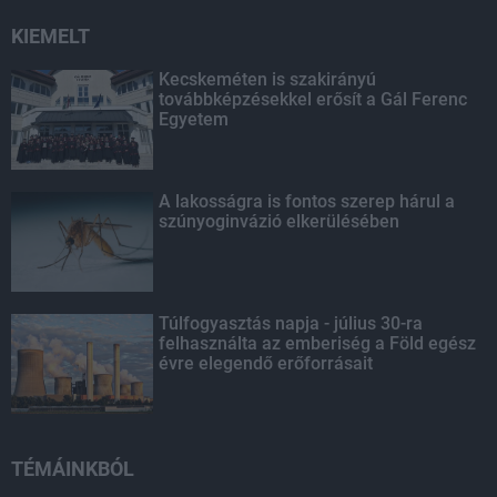
KIEMELT
Kecskeméten is szakirányú
továbbképzésekkel erősít a Gál Ferenc
Egyetem
A lakosságra is fontos szerep hárul a
szúnyoginvázió elkerülésében
Túlfogyasztás napja - július 30-ra
felhasználta az emberiség a Föld egész
évre elegendő erőforrásait
TÉMÁINKBÓL