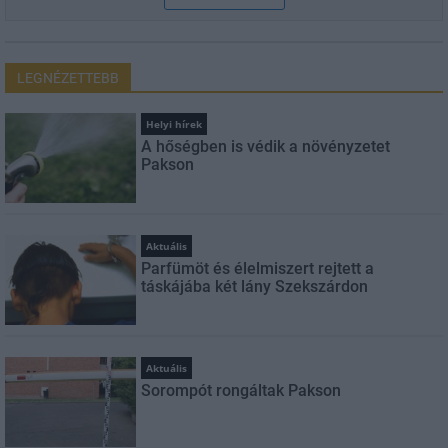
LEGNÉZETTEBB
Helyi hírek
A hőségben is védik a növényzetet
Pakson
Aktuális
Parfümöt és élelmiszert rejtett a
táskájába két lány Szekszárdon
Aktuális
Sorompót rongáltak Pakson