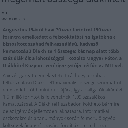
MTI
2020.08.18. 21:00
Augusztus 15-étől havi 70 ezer forintról 150 ezer
forintra emelkedett a felsőoktatási hallgatóknak
biztosított szabad felhasználású, kedvező
kamatozású Diákhitel1 összege; két nap alatt több
száz diák élt a lehetőséggel - közölte Magyar Péter, a
Diákhitel Központ vezérigazgatója hétfőn az MTI-vel.
A vezérigazgató emlékeztetett rá, hogy a szabad
felhasználású Diákhitel1 maximális összege szombattól
emelkedett több mint duplájára, így a hallgatók akár évi
1,5 millió forintot is felvehetnek, 1,99 százalékos
kamatozással. A Diákhitel1 szabadon költhető bármire,
de az igénylők jellemzően lakhatásra, informatikai
eszközökre és a tanulmányok során felmerülő egyéb
költségek finanszírozására fordítják - tette hozzá.