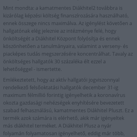
Mint mondta: a kamatmentes Diákhitel2 továbbra is
kizárólag képzési költség finanszírozására használható,
ennek összege nincs maximálva. Az igénylést követően a
hallgatónak elég jeleznie az intézménye felé, hogy
önköltségét a Diákhitel Központ folyósítja és ennek
köszönhetően a tanulmányaira, valamint a verseny- és
piacképes tudás megszerzésére koncentrálhat. Tavaly az
önköltséges hallgatók 30 százaléka élt ezzel a
lehetőséggel - ismertette.
Emlékeztetett, hogy az aktív hallgatói jogviszonnyal
rendelkező felsőoktatási hallgatók december 31-ig
maximum félmillió forintig igényelhetik a koronavírus
okozta gazdasági nehézségek enyhítésére bevezetett
szabad felhasználású, kamatmentes Diákhitel Pluszt. Ez a
termék azok számára is elérhető, akik már igényeltek
más diákhitel terméket. A Diákhitel Plusz a nyár
folyamán folyamatosan igényelhető, eddig már több,