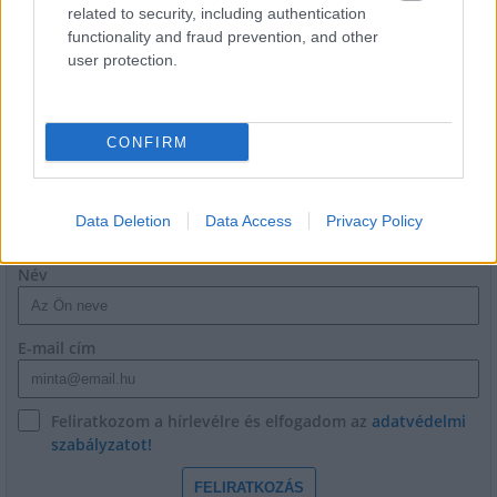
related to security, including authentication
Látlelet a hazai víziközművekről?
functionality and fraud prevention, and other
Egyetlen, fél évszázados vezetéken
user protection.
múlt Bicske vízellátása
CONFIRM
HÍRLEVÉL
Data Deletion
Data Access
Privacy Policy
Név
E-mail cím
Feliratkozom a hírlevélre és elfogadom az
adatvédelmi
szabályzatot!
FELIRATKOZÁS