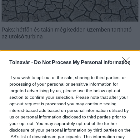
Paks: hétfőn és talán még kedden üzemben tartható
az utolsó turbina
Tolnavár -
Do Not Process My Personal Information
Aktuális
If you wish to opt-out of the sale, sharing to third parties, or
processing of your personal or sensitive information for
targeted advertising by us, please use the below opt-out
section to confirm your selection. Please note that after your
opt-out request is processed you may continue seeing
interest-based ads based on personal information utilized by
us or personal information disclosed to third parties prior to
your opt-out. You may separately opt-out of the further
Az atomerőmű egyetlen hatása a környezetre, hogy a
disclosure of your personal information by third parties on the
Duna vizét némileg felmelegíti
IAB’s list of downstream participants. This information may