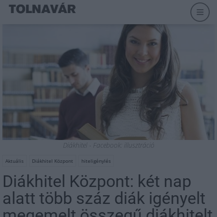
Diákhitel - Facebook: illusztráció
Aktuális
Diákhitel Központ
hiteligénylés
Diákhitel Központ: két nap
alatt több száz diák igényelt
megemelt összegű diákhitelt