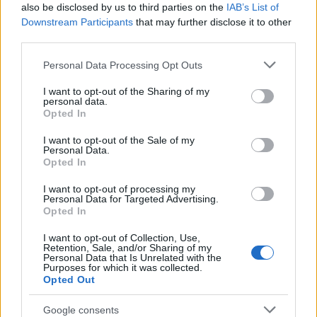
also be disclosed by us to third parties on the
IAB’s List of
Downstream Participants
that may further disclose it to other
third parties.
Please note that this website/app uses one or more Google
Personal Data Processing Opt Outs
services and may gather and store information including but
MAGYAR ÉPÍTŐK
not limited to your visit or usage behaviour. You may click to
I want to opt-out of the Sharing of my
personal data.
grant or deny consent to Google and its third-party tags to
Opted In
use your data for below specified purposes in below Google
Mi épül?
consent section.
I want to opt-out of the Sale of my
Personal Data.
Opted In
I want to opt-out of processing my
Personal Data for Targeted Advertising.
Opted In
I want to opt-out of Collection, Use,
Retention, Sale, and/or Sharing of my
Personal Data that Is Unrelated with the
Purposes for which it was collected.
Opted Out
Google consents
Hódmezővásárhely
iskolaépítés
FERROÉP Zrt.
oktatási beruházás