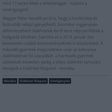
mint 17 ezren éltek a lehetőséggel - tudatta a
vezérigazgató.
Magyar Péter beszélt arról is, hogy a hitelbírálat és
biztosíték nélkül igényelhető, bármikor ingyenesen
előtörleszthető diákhitelek évről évre népszerűbbek a
hallgatók körében. Szerinte ez a 2018. január óta
bevezetett családi kedvezményeknek is köszönhető. A
második gyermek megszületése után az édesanya
diákhitelének 50 százalékát, a harmadik gyermek
születését követően pedig a teljes diákhitel tartozást
elengedi a Diákhitel Központ - mondta.
Aktuális
Diákhitel Központ
hiteligénylés