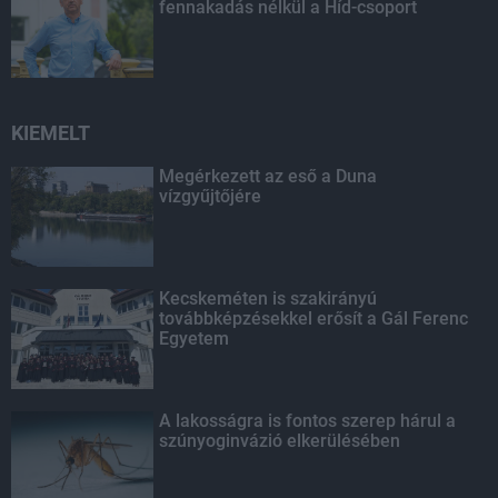
fennakadás nélkül a Híd-csoport
KIEMELT
Megérkezett az eső a Duna
vízgyűjtőjére
Kecskeméten is szakirányú
továbbképzésekkel erősít a Gál Ferenc
Egyetem
A lakosságra is fontos szerep hárul a
szúnyoginvázió elkerülésében