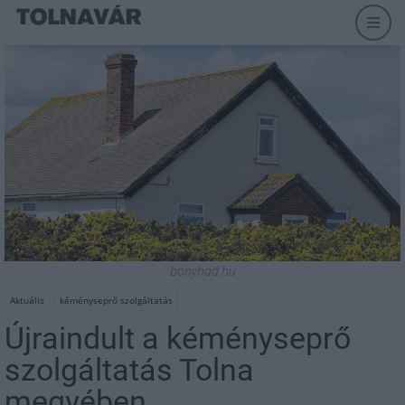
bonyhad.hu
Aktuális
kéményseprő szolgáltatás
Újraindult a kéményseprő
szolgáltatás Tolna
megyében