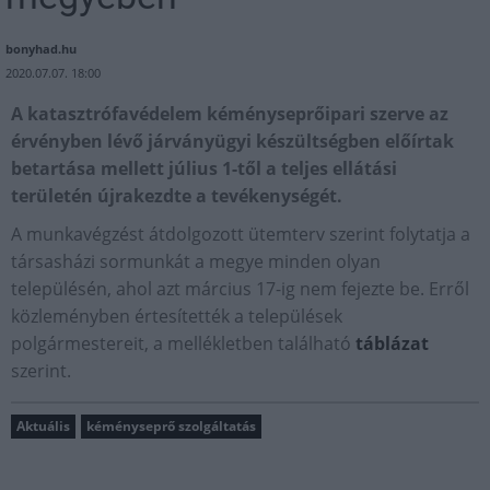
bonyhad.hu
2020.07.07. 18:00
A katasztrófavédelem kéményseprőipari szerve az
érvényben lévő járványügyi készültségben előírtak
betartása mellett július 1-től a teljes ellátási
területén újrakezdte a tevékenységét.
A munkavégzést átdolgozott ütemterv szerint folytatja a
társasházi sormunkát a megye minden olyan
településén, ahol azt március 17-ig nem fejezte be. Erről
közleményben értesítették a települések
polgármestereit, a mellékletben található
táblázat
szerint.
Aktuális
kéményseprő szolgáltatás