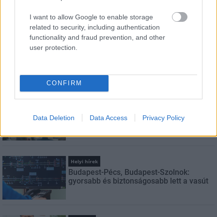
Feliratkozom a hírlevélre és elfogadom az
adatvédelmi
I want to allow Google to enable storage
szabályzatot!
related to security, including authentication
functionality and fraud prevention, and other
FELIRATKOZÁS
user protection.
LEGNÉZETTEBB
CONFIRM
Aktuális
Indul a diákok pénzügyi ismereteit
Data Deletion
Data Access
Privacy Policy
erősítő Pénz7 programsorozat
Helyi hírek
Budapest-Pécs, Budapest-Szolnok:
gyorsabb és biztonságosabb lett a vasút