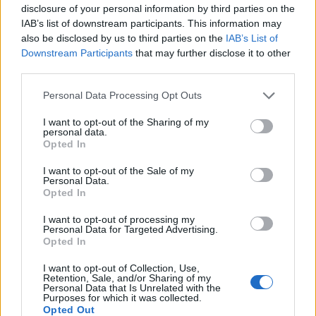
disclosure of your personal information by third parties on the
IAB’s list of downstream participants. This information may
also be disclosed by us to third parties on the
IAB’s List of
Tata
műemlékfelújítás
műemlék
restaurálás
Downstream Participants
that may further disclose it to other
Történelmi táj, amelynek minden köve mesél –
third parties.
megújul a tatai Angolkert
Please note that this website/app uses one or more Google
Personal Data Processing Opt Outs
A projekt részeként megújulnak a területen található
services and may gather and store information including but
műemlékek, köztük a különleges Műromok, valamint a közeli
not limited to your visit or usage behaviour. You may click to
I want to opt-out of the Sharing of my
personal data.
Várkanyarban álló Nepomuki Szent János híd és szobor is.
grant or deny consent to Google and its third-party tags to
Opted In
use your data for below specified purposes in below Google
consent section.
M1 bővítés: már zajlik a teljesen új
I want to opt-out of the Sale of my
Bicske Kelet csomópont építése
Personal Data.
Opted In
I want to opt-out of processing my
Personal Data for Targeted Advertising.
Opted In
Új gyalogosátkelők és jelzőlámpás
csomópont épül Angyalföldön
I want to opt-out of Collection, Use,
Retention, Sale, and/or Sharing of my
Personal Data that Is Unrelated with the
Purposes for which it was collected.
Opted Out