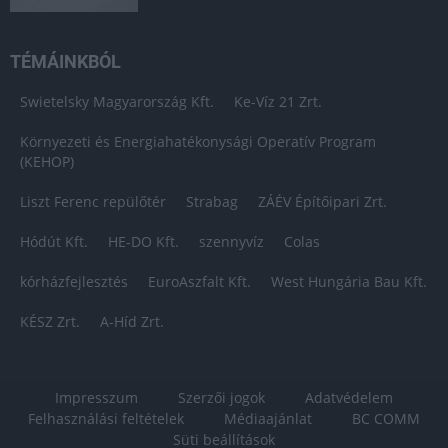
TÉMÁINKBÓL
Swietelsky Magyarország Kft.
Ke-Víz 21 Zrt.
Környezeti és Energiahatékonysági Operatív Program
(KEHOP)
Liszt Ferenc repülőtér
Strabag
ZÁÉV Építőipari Zrt.
Hódút Kft.
HE-DO Kft.
szennyvíz
Colas
kórházfejlesztés
EuroAszfalt Kft.
West Hungária Bau Kft.
KÉSZ Zrt.
A-Híd Zrt.
Impresszum
Szerzői jogok
Adatvédelem
Felhasználási feltételek
Médiaajánlat
BC COMM
Süti beállítások