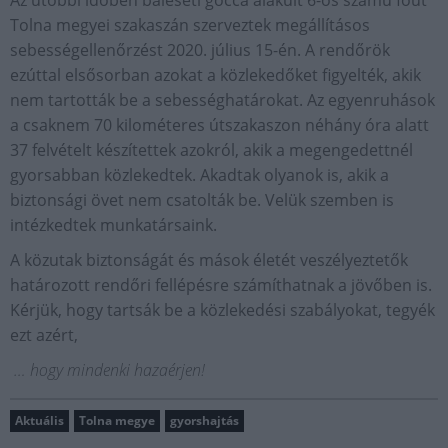
Az utóbbi időben baleseti góccá alakult 6-os számú főút
Tolna megyei szakaszán szerveztek megállításos
sebességellenőrzést 2020. július 15-én. A rendőrök
ezúttal elsősorban azokat a közlekedőket figyelték, akik
nem tartották be a sebességhatárokat. Az egyenruhások
a csaknem 70 kilométeres útszakaszon néhány óra alatt
37 felvételt készítettek azokról, akik a megengedettnél
gyorsabban közlekedtek. Akadtak olyanok is, akik a
biztonsági övet nem csatolták be. Velük szemben is
intézkedtek munkatársaink.
A közutak biztonságát és mások életét veszélyeztetők
határozott rendőri fellépésre számíthatnak a jövőben is.
Kérjük, hogy tartsák be a közlekedési szabályokat, tegyék
ezt azért,
… hogy mindenki hazaérjen!
Aktuális
Tolna megye
gyorshajtás