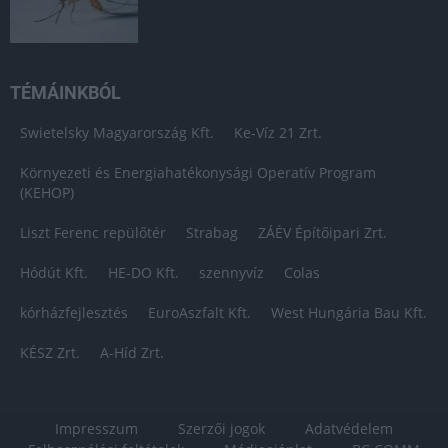
TÉMÁINKBÓL
Swietelsky Magyarország Kft.
Ke-Víz 21 Zrt.
Környezeti és Energiahatékonysági Operatív Program
(KEHOP)
Liszt Ferenc repülőtér
Strabag
ZÁÉV Építőipari Zrt.
Hódút Kft.
HE-DO Kft.
szennyvíz
Colas
kórházfejlesztés
EuroAszfalt Kft.
West Hungária Bau Kft.
KÉSZ Zrt.
A-Híd Zrt.
Impresszum
Szerzői jogok
Adatvédelem