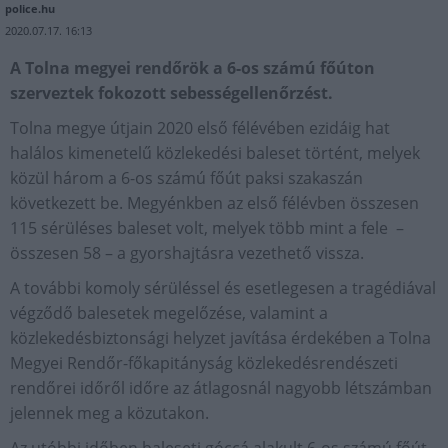
police.hu
2020.07.17. 16:13
A Tolna megyei rendőrök a 6-os számú főúton
szerveztek fokozott sebességellenőrzést.
Tolna megye útjain 2020 első félévében ezidáig hat
halálos kimenetelű közlekedési baleset történt, melyek
közül három a 6-os számú főút paksi szakaszán
következett be. Megyénkben az első félévben összesen
115 sérüléses baleset volt, melyek több mint a fele –
összesen 58 – a gyorshajtásra vezethető vissza.
A további komoly sérüléssel és esetlegesen a tragédiával
végződő balesetek megelőzése, valamint a
közlekedésbiztonsági helyzet javítása érdekében a Tolna
Megyei Rendőr-főkapitányság közlekedésrendészeti
rendőrei időről időre az átlagosnál nagyobb létszámban
jelennek meg a közutakon.