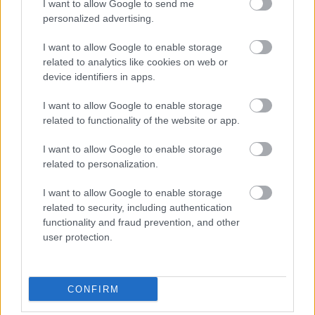
I want to allow Google to send me
personalized advertising.
Másfélszeresére bővítik
Hódmezővásárhely jó hírű református
I want to allow Google to enable storage
iskoláját
related to analytics like cookies on web or
device identifiers in apps.
Látványos építési szakasz indult be a
I want to allow Google to enable storage
Flórián téri felüljárón
related to functionality of the website or app.
I want to allow Google to enable storage
related to personalization.
I want to allow Google to enable storage
related to security, including authentication
HÍRLEVÉL
functionality and fraud prevention, and other
user protection.
Név
CONFIRM
E-mail cím