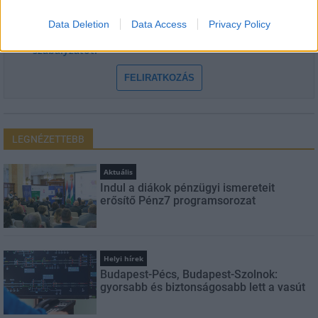
Data Deletion
Data Access
Privacy Policy
Feliratkozom a hírlevélre és elfogadom az
adatvédelmi
szabályzatot!
FELIRATKOZÁS
LEGNÉZETTEBB
Aktuális
Indul a diákok pénzügyi ismereteit
erősítő Pénz7 programsorozat
Helyi hírek
Budapest-Pécs, Budapest-Szolnok:
gyorsabb és biztonságosabb lett a vasút