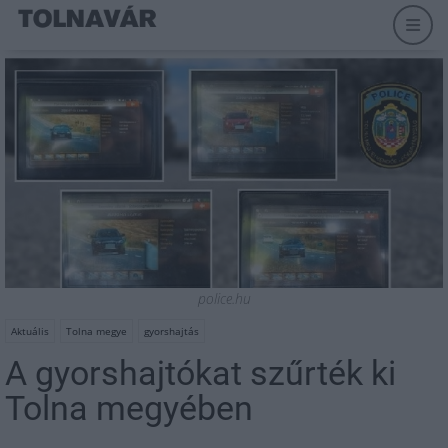
police.hu
Aktuális
Tolna megye
gyorshajtás
A gyorshajtókat szűrték ki
Tolna megyében