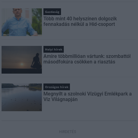
Gazdaság
Több mint 40 helyszínen dolgozik
fennakadás nélkül a Híd-csoport
Helyi hírek
Amire többmillióan vártunk: szombattól
másodfokúra csökken a riasztás
Országos hírek
Megnyílt a szolnoki Vízügyi Emlékpark a
Víz Világnapján
HIRDETÉS