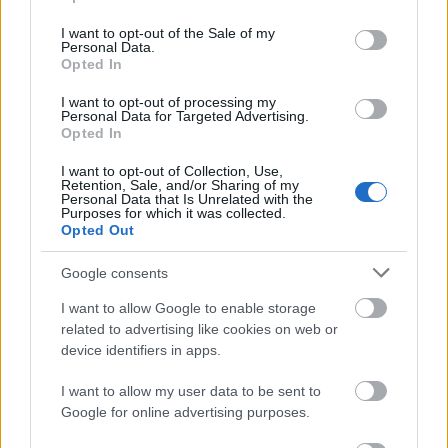
use your data for below specified purposes in below Google
consent section.
I want to opt-out of the Sale of my
Personal Data.
Opted In
Tata
műemlékfelújítás
műemlék
restaurálás
I want to opt-out of processing my
Personal Data for Targeted Advertising.
Történelmi táj, amelynek minden köve mesél –
Opted In
megújul a tatai Angolkert
I want to opt-out of Collection, Use,
A projekt részeként megújulnak a területen található
Retention, Sale, and/or Sharing of my
műemlékek, köztük a különleges Műromok, valamint a közeli
Personal Data that Is Unrelated with the
Purposes for which it was collected.
Várkanyarban álló Nepomuki Szent János híd és szobor is.
Opted Out
M1 bővítés: már zajlik a teljesen új
Google consents
Bicske Kelet csomópont építése
I want to allow Google to enable storage
related to advertising like cookies on web or
device identifiers in apps.
Új gyalogosátkelők és jelzőlámpás
I want to allow my user data to be sent to
csomópont épül Angyalföldön
Google for online advertising purposes.