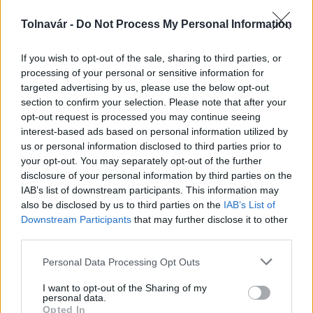
Tolnavár -
Do Not Process My Personal Information
Az atomerőmű egyetlen hatása a környezetre, hogy a
Duna vizét némileg felmelegíti
If you wish to opt-out of the sale, sharing to third parties, or
processing of your personal or sensitive information for
targeted advertising by us, please use the below opt-out
section to confirm your selection. Please note that after your
opt-out request is processed you may continue seeing
interest-based ads based on personal information utilized by
us or personal information disclosed to third parties prior to
MAGYAR ÉPÍTŐK
your opt-out. You may separately opt-out of the further
disclosure of your personal information by third parties on the
IAB’s list of downstream participants. This information may
Aktuális
also be disclosed by us to third parties on the
IAB’s List of
Downstream Participants
that may further disclose it to other
third parties.
Please note that this website/app uses one or more Google
Personal Data Processing Opt Outs
services and may gather and store information including but
not limited to your visit or usage behaviour. You may click to
I want to opt-out of the Sharing of my
personal data.
grant or deny consent to Google and its third-party tags to
Opted In