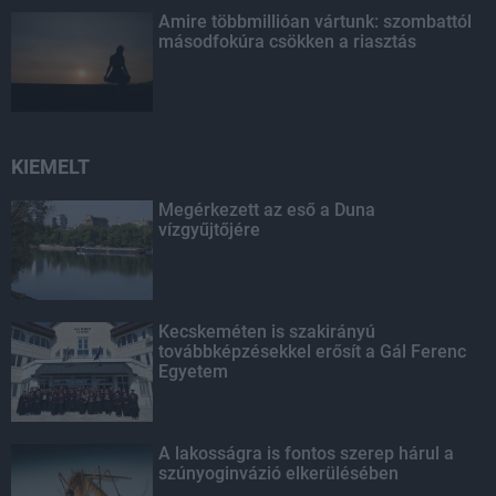
Amire többmillióan vártunk: szombattól
másodfokúra csökken a riasztás
KIEMELT
Megérkezett az eső a Duna
vízgyűjtőjére
Kecskeméten is szakirányú
továbbképzésekkel erősít a Gál Ferenc
Egyetem
A lakosságra is fontos szerep hárul a
szúnyoginvázió elkerülésében