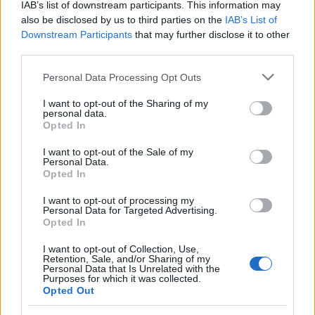
IAB’s list of downstream participants. This information may
also be disclosed by us to third parties on the
IAB’s List of
HE-DO
BKK
KM Építő Kft.
Főmterv Mérnöki Tervező Zrt.
Downstream Participants
that may further disclose it to other
Látványos építési szakasz indult be a Flórián téri
third parties.
felüljárón
Please note that this website/app uses one or more Google
Personal Data Processing Opt Outs
A tartós nyári hőség jelentős kihívás elé állítja a KM Építőt,
services and may gather and store information including but
ennek ellenére folyamatosan halad az aszfaltozás.
not limited to your visit or usage behaviour. You may click to
I want to opt-out of the Sharing of my
personal data.
grant or deny consent to Google and its third-party tags to
Opted In
Paks II.: Mit jelent az 5. blokk új
use your data for below specified purposes in below Google
mérföldköve a felülvizsgálat
consent section.
I want to opt-out of the Sale of my
árnyékában?
Personal Data.
Opted In
I want to opt-out of processing my
Elkészült a Liszt Ferenc repülőtér
Personal Data for Targeted Advertising.
közelében lévő logisztikai bázis út- és
Opted In
közműhálózatának fejlesztése
I want to opt-out of Collection, Use,
Retention, Sale, and/or Sharing of my
Personal Data that Is Unrelated with the
Purposes for which it was collected.
Látlelet a hazai víziközművekről?
Opted Out
Egyetlen, fél évszázados vezetéken
múlt Bicske vízellátása