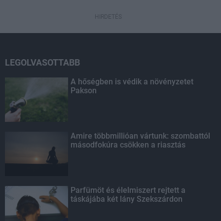
HIRDETÉS
LEGOLVASOTTABB
A hőségben is védik a növényzetet
Pakson
Amire többmillióan vártunk: szombattól
másodfokúra csökken a riasztás
Parfümöt és élelmiszert rejtett a
táskájába két lány Szekszárdon