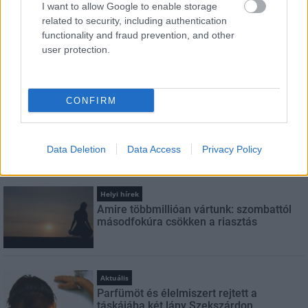
I want to allow Google to enable storage
FELIRATKOZÁS
related to security, including authentication
functionality and fraud prevention, and other
user protection.
LEGNÉZETTEBB
CONFIRM
Helyi hírek
A hőségben is védik a növényzetet
Pakson
Data Deletion
Data Access
Privacy Policy
Helyi hírek
Amire többmillióan vártunk: szombattól
másodfokúra csökken a riasztás
Aktuális
Parfümöt és élelmiszert rejtett a
táskájába két lány Szekszárdon