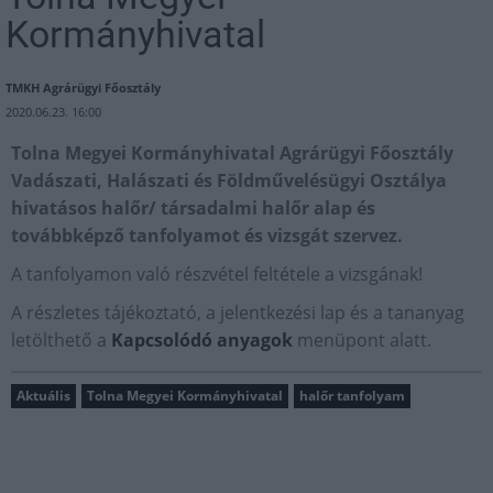
Kormányhivatal
TMKH Agrárügyi Főosztály
2020.06.23. 16:00
Tolna Megyei Kormányhivatal Agrárügyi Főosztály
Vadászati, Halászati és Földművelésügyi Osztálya
hivatásos halőr/ társadalmi halőr alap és
továbbképző tanfolyamot és vizsgát szervez.
A tanfolyamon való részvétel feltétele a vizsgának!
A részletes tájékoztató, a jelentkezési lap és a tananyag
letölthető a
Kapcsolódó anyagok
menüpont alatt.
Aktuális
Tolna Megyei Kormányhivatal
halőr tanfolyam