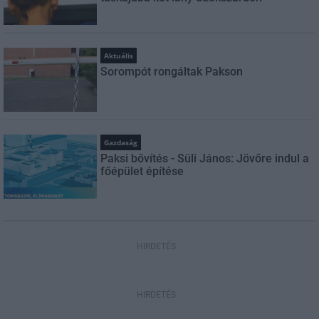
Aktuális
Sorompót rongáltak Pakson
Gazdaság
Paksi bővítés - Süli János: Jövőre indul a
főépület építése
HIRDETÉS
HIRDETÉS