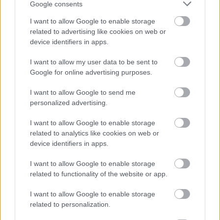
Google consents
I want to allow Google to enable storage
related to advertising like cookies on web or
Épített öröksége megújításával is készül
Mohács a csata ötszázadik
device identifiers in apps.
évfordulójára
I want to allow my user data to be sent to
Google for online advertising purposes.
I want to allow Google to send me
personalized advertising.
HÍRLEVÉL
I want to allow Google to enable storage
related to analytics like cookies on web or
Név
device identifiers in apps.
I want to allow Google to enable storage
E-mail cím
related to functionality of the website or app.
I want to allow Google to enable storage
Feliratkozom a hírlevélre és elfogadom az
adatvédelmi
related to personalization.
szabályzatot!