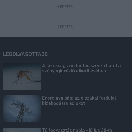
HIRDETÉS
HIRDETÉS
LEGOLVASOTTABB
A lakosságra is fontos szerep hárul a
szúnyoginvázió elkerülésében
Energiaválság: az éjszakai fordulat
bizakodásra ad okot
Túlfogyasztás napja - július 30-ra