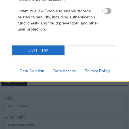
Épített öröksége megújításával is készül
Mohács a csata ötszázadik
I want to allow Google to enable storage
évfordulójára
related to security, including authentication
functionality and fraud prevention, and other
user protection.
A tengerfenék alatt négy óriáskábellel
kötik össze Spanyolország és
Franciaország villamosenergia-
CONFIRM
hálózatát
Data Deletion
Data Access
Privacy Policy
HÍRLEVÉL
Név
E-mail cím