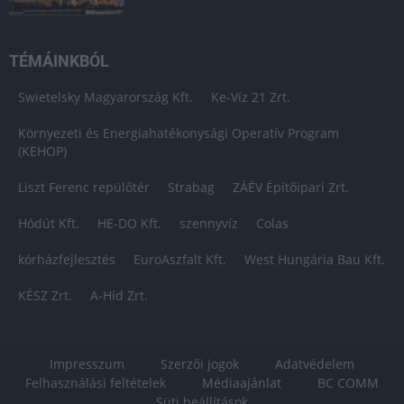
TÉMÁINKBÓL
Swietelsky Magyarország Kft.
Ke-Víz 21 Zrt.
Környezeti és Energiahatékonysági Operatív Program
(KEHOP)
Liszt Ferenc repülőtér
Strabag
ZÁÉV Építőipari Zrt.
Hódút Kft.
HE-DO Kft.
szennyvíz
Colas
kórházfejlesztés
EuroAszfalt Kft.
West Hungária Bau Kft.
KÉSZ Zrt.
A-Híd Zrt.
Impresszum
Szerzői jogok
Adatvédelem
Felhasználási feltételek
Médiaajánlat
BC COMM
Süti beállítások