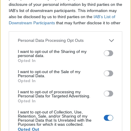
Duna vizét némileg felmelegíti
disclosure of your personal information by third parties on the
IAB’s list of downstream participants. This information may
also be disclosed by us to third parties on the
IAB’s List of
Downstream Participants
that may further disclose it to other
third parties.
Please note that this website/app uses one or more Google
Personal Data Processing Opt Outs
services and may gather and store information including but
MAGYAR ÉPÍTŐK
not limited to your visit or usage behaviour. You may click to
I want to opt-out of the Sharing of my
personal data.
grant or deny consent to Google and its third-party tags to
Opted In
Mi épül?
use your data for below specified purposes in below Google
consent section.
I want to opt-out of the Sale of my
Personal Data.
Opted In
I want to opt-out of processing my
Personal Data for Targeted Advertising.
Opted In
I want to opt-out of Collection, Use,
Retention, Sale, and/or Sharing of my
Personal Data that Is Unrelated with the
Purposes for which it was collected.
Opted Out