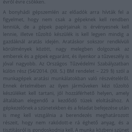
évről évre csökken.
A bonyhádi gépszemlén az előadók arra hívták fel a
figyelmet, hogy nem csak a gépeknek kell rendben
lenniük, de a gépek papírjainak is érvényesnek kell
lennie, illetve tűzoltó készülék is kell legyen mindig a
gazdáknál aratás idején. Aratáskor sokszor rendkívüli
körülmények között, nagy melegben dolgoznak az
emberek és a gépek egyaránt, és ilyenkor a tűzveszély is
jóval nagyobb. Az Országos Tűzvédelmi Szabályzatban
külön rész (54/2014. (XII. 5.) BM rendelet – 229 §) szól a
munkagépek aratási munkálatokban való részvételéről.
Ennek értelmében az ilyen járműveken kézi tűzoltó
készüléket kell tartani, jól hozzáférhető helyen, amely
általában elegendő a kezdődő tüzek eloltásához. A
gépkezelőnek a szünetekben és a feladat befejezése után
is meg kell vizsgálnia a berendezés meghatározott
részeit, hogy nem rakódott-e rá éghető anyag, és a
tisztításról is gondoskodnia kell. A munka közbeni szünet