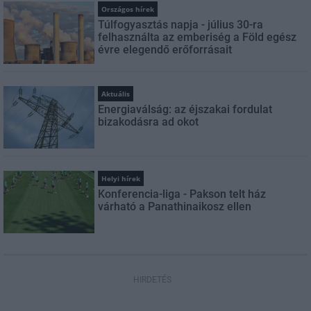
Országos hírek
Túlfogyasztás napja - július 30-ra
felhasználta az emberiség a Föld egész
évre elegendő erőforrásait
Aktuális
Energiaválság: az éjszakai fordulat
bizakodásra ad okot
Helyi hírek
Konferencia-liga - Pakson telt ház
várható a Panathinaikosz ellen
HIRDETÉS