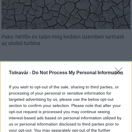
Paks: hétfőn és talán még kedden üzemben tartható
az utolsó turbina
Tolnavár -
Do Not Process My Personal Information
Aktuális
If you wish to opt-out of the sale, sharing to third parties, or
processing of your personal or sensitive information for
targeted advertising by us, please use the below opt-out
section to confirm your selection. Please note that after your
opt-out request is processed you may continue seeing
interest-based ads based on personal information utilized by
us or personal information disclosed to third parties prior to
Az atomerőmű egyetlen hatása a környezetre, hogy a
your opt-out. You may separately opt-out of the further