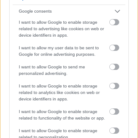
Paks
paksi atomerőmű
Paks II
Paks II. Atomerőmű Zrt.
Google consents
Paks II.: Mit jelent az 5. blokk új mérföldköve a
I want to allow Google to enable storage
felülvizsgálat árnyékában?
related to advertising like cookies on web or
Megkezdődött az 5. blokk reaktorépületének alaplemez-
device identifiers in apps.
kivitelezése, miközben a felülvizsgálat arra keresi a választ,
hogy a megváltozott gazdasági és geopolitikai környezetben
I want to allow my user data to be sent to
milyen feltételek mellett érdemes továbbvinni Magyarország
Google for online advertising purposes.
egyik legnagyobb beruházását.
I want to allow Google to send me
personalized advertising.
Elkészült a Liszt Ferenc repülőtér
közelében lévő logisztikai bázis út- és
közműhálózatának fejlesztése
I want to allow Google to enable storage
related to analytics like cookies on web or
device identifiers in apps.
Látlelet a hazai víziközművekről?
I want to allow Google to enable storage
Egyetlen, fél évszázados vezetéken
related to functionality of the website or app.
múlt Bicske vízellátása
I want to allow Google to enable storage
related to personalization.