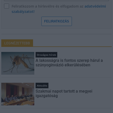
Feliratkozom a hírlevélre és elfogadom az
adatvédelmi
szabályzatot!
FELIRATKOZÁS
LEGNÉZETTEBB
Országos hírek
A lakosságra is fontos szerep hárul a
szúnyoginvázió elkerülésében
Aktuális
Szakmai napot tartott a megyei
igazgatóság