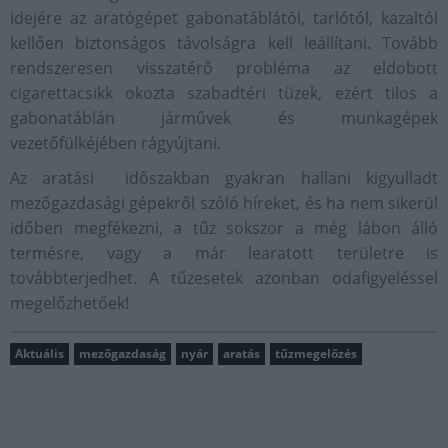
idejére az aratógépet gabonatáblától, tarlótól, kazaltól
kellően biztonságos távolságra kell leállítani. Tovább
rendszeresen visszatérő probléma az eldobott
cigarettacsikk okozta szabadtéri tüzek, ezért tilos a
gabonatáblán járművek és munkagépek
vezetőfülkéjében rágyújtani.
Az aratási időszakban gyakran hallani kigyulladt
mezőgazdasági gépekről szóló híreket, és ha nem sikerül
időben megfékezni, a tűz sokszor a még lábon álló
termésre, vagy a már learatott területre is
továbbterjedhet. A tűzesetek azonban odafigyeléssel
megelőzhetőek!
Aktuális
mezőgazdaság
nyár
aratás
tűzmegelőzés