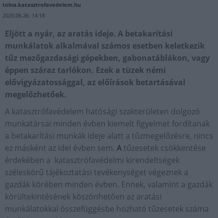
tolna.katasztrofavedelem.hu
2020.06.26. 14:18
Eljött a nyár, az aratás ideje. A betakarítási
munkálatok alkalmával számos esetben keletkezik
tűz mezőgazdasági gépekben, gabonatáblákon, vagy
éppen száraz tarlókon. Ezek a tüzek némi
elővigyázatossággal, az előírások betartásával
megelőzhetőek.
A katasztrófavédelem hatósági szakterületen dolgozó
munkatársai minden évben kiemelt figyelmet fordítanak
a betakarítási munkák ideje alatt a tűzmegelőzésre, nincs
ez másként az idei évben sem.
A
tűzesetek csökkentése
érdekében a katasztrófavédelmi kirendeltségek
széleskörű tájékoztatási tevékenységet végeznek a
gazdák körében minden évben. Ennek, valamint a gazdák
körültekintésének köszönhetően az aratási
munkálatokkal összefüggésbe hozható tűzesetek száma