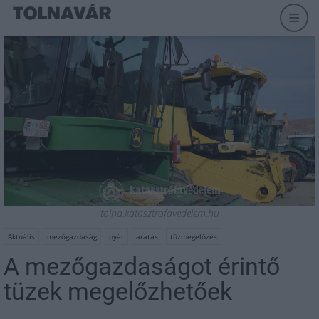
tolna.katasztrofavedelem.hu
Aktuális
mezőgazdaság
nyár
aratás
tűzmegelőzés
A mezőgazdaságot érintő
tüzek megelőzhetőek