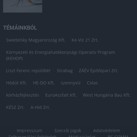
TÉMÁINKBÓL
Swietelsky Magyarország Kft.
Ke-Víz 21 Zrt.
Környezeti és Energiahatékonysági Operatív Program
(KEHOP)
Liszt Ferenc repülőtér
Strabag
ZÁÉV Építőipari Zrt.
Hódút Kft.
HE-DO Kft.
szennyvíz
Colas
kórházfejlesztés
EuroAszfalt Kft.
West Hungária Bau Kft.
KÉSZ Zrt.
A-Híd Zrt.
Impresszum
Szerzői jogok
Adatvédelem
Felhasználási feltételek
Médiaajánlat
BC COMM