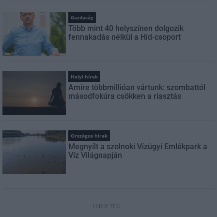
Gazdaság
Több mint 40 helyszínen dolgozik
fennakadás nélkül a Híd-csoport
Helyi hírek
Amire többmillióan vártunk: szombattól
másodfokúra csökken a riasztás
Országos hírek
Megnyílt a szolnoki Vízügyi Emlékpark a
Víz Világnapján
HIRDETÉS