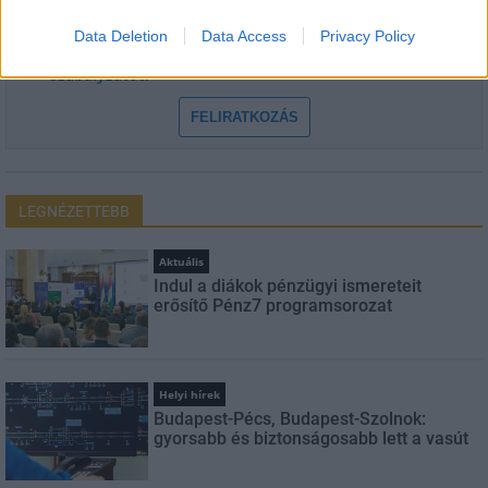
Data Deletion
Data Access
Privacy Policy
Feliratkozom a hírlevélre és elfogadom az
adatvédelmi
szabályzatot!
FELIRATKOZÁS
LEGNÉZETTEBB
Aktuális
Indul a diákok pénzügyi ismereteit
erősítő Pénz7 programsorozat
Helyi hírek
Budapest-Pécs, Budapest-Szolnok:
gyorsabb és biztonságosabb lett a vasút