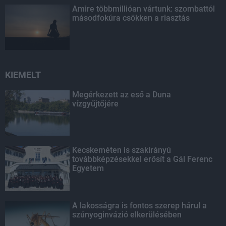
Amire többmillióan vártunk: szombattól
másodfokúra csökken a riasztás
KIEMELT
Megérkezett az eső a Duna
vízgyűjtőjére
Kecskeméten is szakirányú
továbbképzésekkel erősít a Gál Ferenc
Egyetem
A lakosságra is fontos szerep hárul a
szúnyoginvázió elkerülésében