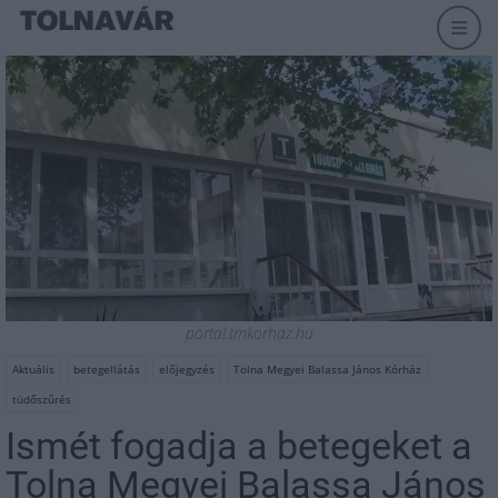
portal.tmkorhaz.hu
Aktuális
betegellátás
előjegyzés
Tolna Megyei Balassa János Kórház
tüdőszűrés
Ismét fogadja a betegeket a
Tolna Megyei Balassa János