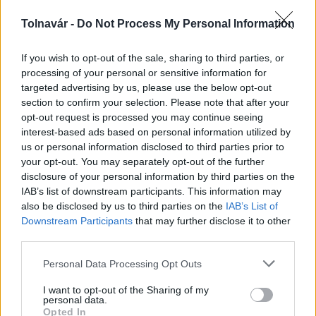
Tolnavár -
Do Not Process My Personal Information
Az atomerőmű egyetlen hatása a környezetre, hogy a
Duna vizét némileg felmelegíti
If you wish to opt-out of the sale, sharing to third parties, or
processing of your personal or sensitive information for
targeted advertising by us, please use the below opt-out
section to confirm your selection. Please note that after your
opt-out request is processed you may continue seeing
interest-based ads based on personal information utilized by
us or personal information disclosed to third parties prior to
MAGYAR ÉPÍTŐK
your opt-out. You may separately opt-out of the further
disclosure of your personal information by third parties on the
IAB’s list of downstream participants. This information may
Aktuális
also be disclosed by us to third parties on the
IAB’s List of
Downstream Participants
that may further disclose it to other
third parties.
Please note that this website/app uses one or more Google
Personal Data Processing Opt Outs
services and may gather and store information including but
not limited to your visit or usage behaviour. You may click to
I want to opt-out of the Sharing of my
personal data.
grant or deny consent to Google and its third-party tags to
Opted In