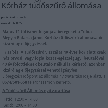
Kórház tüdőszűrő állomása
portal.tmkorhaz.hu
2020.05.15. 15:00
Május 12-től ismét fogadja a betegeket a Tolna
Megyei Balassa János Kórház tüdőszűrő állomása,de
kizárólag előjegyzéssel.
Frissítés: A tüdőszűrő vizsgálat 40 éves kor alatt csak
háziorvosi, vagy foglalkozás-egészségügyi beutalóval,
40 év fölöttieknek beutaló nélkül is kérhető, azonban
kizárólag előjegyzéssel vehető igénybe!
Előjegyzési időpont az állomás nyitvatartási ideje alatt, a
0674/501-658
telefonszámon kérhető.
A Tüdőszűrő Állomás nyitvatartása
:
Hétfő: 12:00 – 14:00
Kedd: 12:00 – 14:00