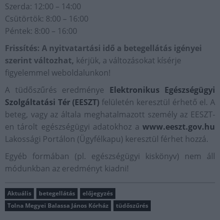
Szerda: 12:00 – 14:00
Csütörtök: 8:00 – 16:00
Péntek: 8:00 – 16:00
Frissítés:
A nyitvatartási idő a betegellátás igényei
szerint változhat,
kérjük, a változásokat kísérje
figyelemmel weboldalunkon!
A tüdőszűrés eredménye
Elektronikus Egészségügyi
Szolgáltatási Tér (EESZT)
felületén keresztül érhető el. A
beteg, vagy az általa meghatalmazott személy az EESZT-
en tárolt egészségügyi adatokhoz a
www.eeszt.gov.hu
Lakossági Portálon (Ügyfélkapu) keresztül férhet hozzá.
Egyéb formában (pl. egészségügyi kiskönyv) nem áll
módunkban az eredményt kiadni!
Aktuális
betegellátás
előjegyzés
Tolna Megyei Balassa János Kórház
tüdőszűrés