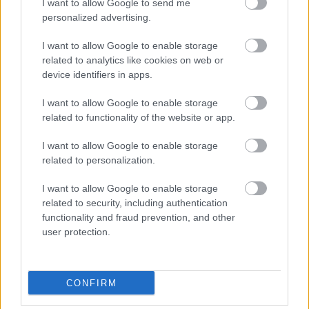
I want to allow Google to send me
personalized advertising.
Másfélszeresére bővítik
Hódmezővásárhely jó hírű református
I want to allow Google to enable storage
iskoláját
related to analytics like cookies on web or
device identifiers in apps.
Látványos építési szakasz indult be a
I want to allow Google to enable storage
Flórián téri felüljárón
related to functionality of the website or app.
I want to allow Google to enable storage
related to personalization.
I want to allow Google to enable storage
related to security, including authentication
HÍRLEVÉL
functionality and fraud prevention, and other
user protection.
Név
CONFIRM
E-mail cím