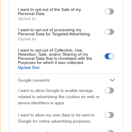
use your data for below specified purposes in below Google
consent section.
I want to opt-out of the Sale of my
Personal Data.
Opted In
Tata
műemlékfelújítás
műemlék
restaurálás
I want to opt-out of processing my
Personal Data for Targeted Advertising.
Történelmi táj, amelynek minden köve mesél –
Opted In
megújul a tatai Angolkert
I want to opt-out of Collection, Use,
A projekt részeként megújulnak a területen található
Retention, Sale, and/or Sharing of my
műemlékek, köztük a különleges Műromok, valamint a közeli
Personal Data that Is Unrelated with the
Purposes for which it was collected.
Várkanyarban álló Nepomuki Szent János híd és szobor is.
Opted Out
M1 bővítés: már zajlik a teljesen új
Google consents
Bicske Kelet csomópont építése
I want to allow Google to enable storage
related to advertising like cookies on web or
device identifiers in apps.
Új gyalogosátkelők és jelzőlámpás
I want to allow my user data to be sent to
csomópont épül Angyalföldön
Google for online advertising purposes.