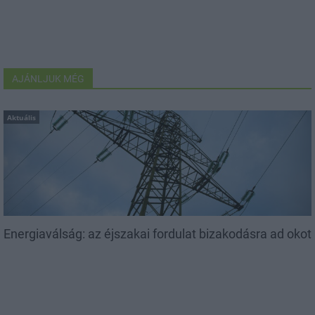
AJÁNLJUK MÉG
Aktuális
Energiaválság: az éjszakai fordulat bizakodásra ad okot