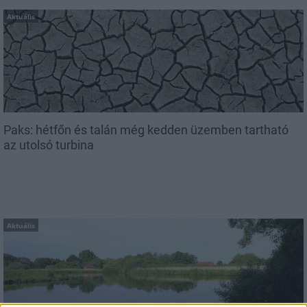
Aktuális
Paks: hétfőn és talán még kedden üzemben tartható
az utolsó turbina
Aktuális