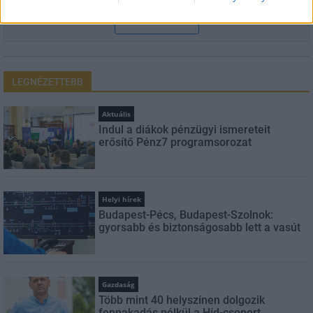
FELIRATKOZÁS
LEGNÉZETTEBB
Aktuális
Indul a diákok pénzügyi ismereteit
erősítő Pénz7 programsorozat
Helyi hírek
Budapest-Pécs, Budapest-Szolnok:
gyorsabb és biztonságosabb lett a vasút
Gazdaság
Több mint 40 helyszínen dolgozik
fennakadás nélkül a Híd-csoport