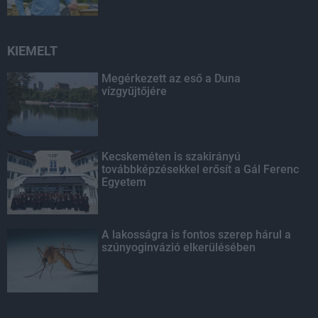
KIEMELT
Megérkezett az eső a Duna
vízgyűjtőjére
Kecskeméten is szakirányú
továbbképzésekkel erősít a Gál Ferenc
Egyetem
A lakosságra is fontos szerep hárul a
szúnyoginvázió elkerülésében