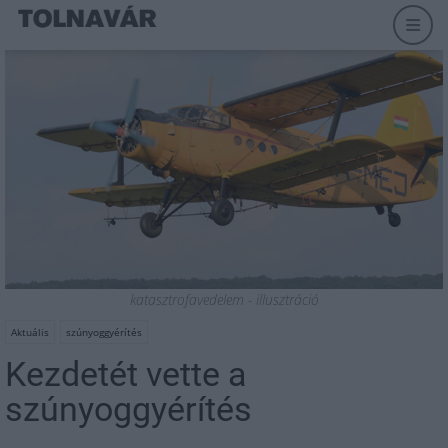
katasztrofavedelem - illusztráció
Aktuális
szúnyoggyérítés
Kezdetét vette a
szúnyoggyérítés