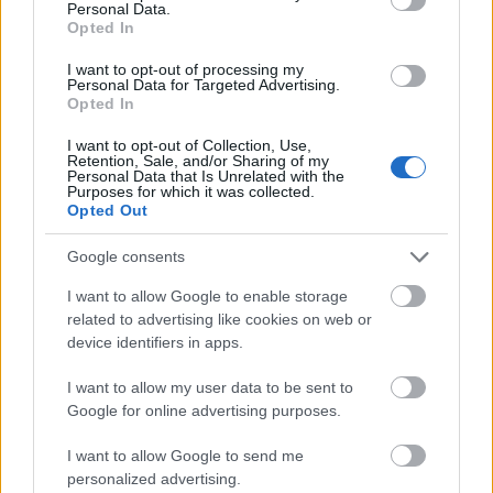
Personal Data.
Belváros-Lipótváros
játszótér
Opted In
Város-Teampannon Kereskedelmi és Szolgáltató Kft.
parkfelújítás
I want to opt-out of processing my
Újragondolják Lipótváros rejtett, zöld parkját
Personal Data for Targeted Advertising.
Opted In
Indulhat a Honvéd tér megújításának tervezése, ahol a
klímatudatos gondolkodás és a helyi identitás erősítése kerül a
I want to opt-out of Collection, Use,
középpontba.
Retention, Sale, and/or Sharing of my
Personal Data that Is Unrelated with the
Purposes for which it was collected.
Történelmi táj, amelynek minden köve
Opted Out
mesél – megújul a tatai Angolkert
Google consents
I want to allow Google to enable storage
related to advertising like cookies on web or
M1 bővítés: már zajlik a teljesen új
device identifiers in apps.
Bicske Kelet csomópont építése
I want to allow my user data to be sent to
Google for online advertising purposes.
Új gyalogosátkelők és jelzőlámpás
I want to allow Google to send me
csomópont épül Angyalföldön
personalized advertising.