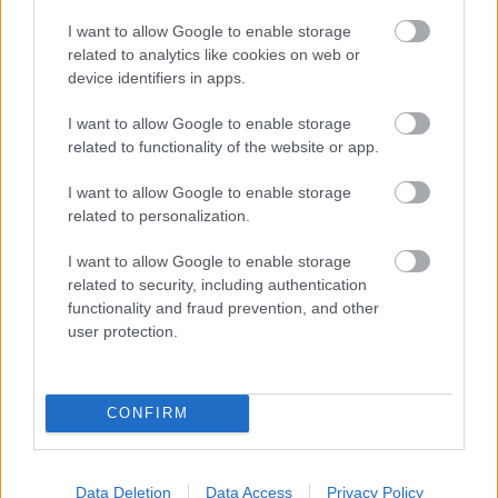
I want to allow Google to enable storage
related to analytics like cookies on web or
device identifiers in apps.
Másfélszeresére bővítik
Hódmezővásárhely jó hírű református
iskoláját
I want to allow Google to enable storage
related to functionality of the website or app.
I want to allow Google to enable storage
related to personalization.
HÍRLEVÉL
I want to allow Google to enable storage
related to security, including authentication
functionality and fraud prevention, and other
Név
user protection.
E-mail cím
CONFIRM
Feliratkozom a hírlevélre és elfogadom az
adatvédelmi
szabályzatot!
Data Deletion
Data Access
Privacy Policy