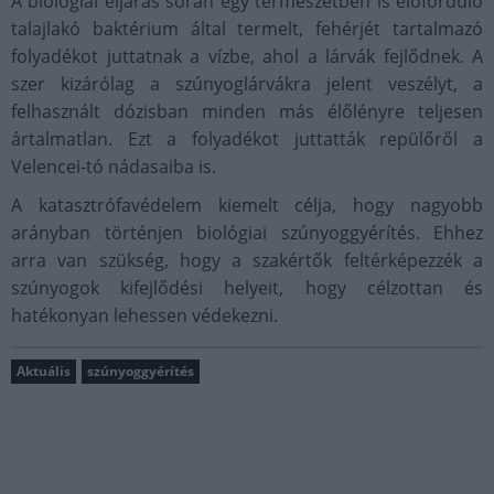
A biológiai eljárás során egy természetben is előforduló
talajlakó baktérium által termelt, fehérjét tartalmazó
folyadékot juttatnak a vízbe, ahol a lárvák fejlődnek. A
szer kizárólag a szúnyoglárvákra jelent veszélyt, a
felhasznált dózisban minden más élőlényre teljesen
ártalmatlan. Ezt a folyadékot juttatták repülőről a
Velencei-tó nádasaiba is.
A katasztrófavédelem kiemelt célja, hogy nagyobb
arányban történjen biológiai szúnyoggyérítés. Ehhez
arra van szükség, hogy a szakértők feltérképezzék a
szúnyogok kifejlődési helyeit, hogy célzottan és
hatékonyan lehessen védekezni.
Aktuális
szúnyoggyérítés