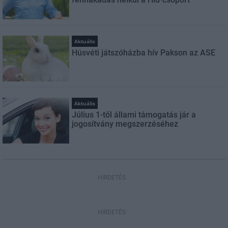
Aktuális
Húsvéti játszóházba hív Pakson az ASE
Aktuális
Július 1-től állami támogatás jár a
jogosítvány megszerzéséhez
HIRDETÉS
HIRDETÉS