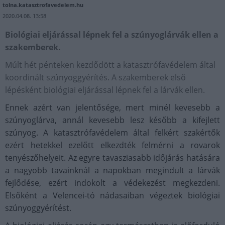
tolna.katasztrofavedelem.hu
2020.04.08. 13:58
Biológiai eljárással lépnek fel a szúnyoglárvák ellen a
szakemberek.
Múlt hét pénteken kezdődött a katasztrófavédelem által
koordinált szúnyoggyérítés. A szakemberek első
lépésként biológiai eljárással lépnek fel a lárvák ellen.
Ennek azért van jelentősége, mert minél kevesebb a
szúnyoglárva, annál kevesebb lesz később a kifejlett
szúnyog. A katasztrófavédelem által felkért szakértők
ezért hetekkel ezelőtt elkezdték felmérni a rovarok
tenyészőhelyeit. Az egyre tavasziasabb időjárás hatására
a nagyobb tavainknál a napokban megindult a lárvák
fejlődése, ezért indokolt a védekezést megkezdeni.
Elsőként a Velencei-tó nádasaiban végeztek biológiai
szúnyoggyérítést.