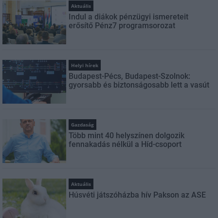
Aktuális
Indul a diákok pénzügyi ismereteit
erősítő Pénz7 programsorozat
Helyi hírek
Budapest-Pécs, Budapest-Szolnok:
gyorsabb és biztonságosabb lett a vasút
Gazdaság
Több mint 40 helyszínen dolgozik
fennakadás nélkül a Híd-csoport
Aktuális
Húsvéti játszóházba hív Pakson az ASE