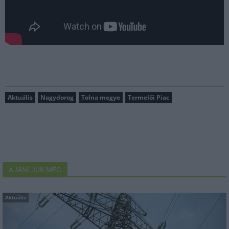
Aktuális
Nagydorog
Tolna megye
Termelői Piac
AJÁNLJUK MÉG
Aktuális