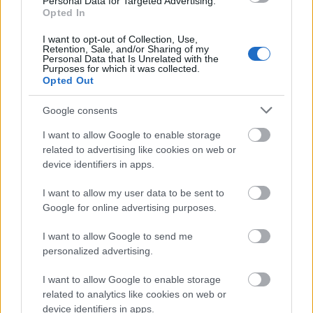
Personal Data for Targeted Advertising.
Opted In
M1 bővítés: már zajlik a teljesen új
Bicske Kelet csomópont építése
I want to opt-out of Collection, Use,
Retention, Sale, and/or Sharing of my
Personal Data that Is Unrelated with the
Purposes for which it was collected.
Opted Out
Új gyalogosátkelők és jelzőlámpás
Google consents
csomópont épül Angyalföldön
I want to allow Google to enable storage
related to advertising like cookies on web or
device identifiers in apps.
Másfélszeresére bővítik
Hódmezővásárhely jó hírű református
I want to allow my user data to be sent to
iskoláját
Google for online advertising purposes.
I want to allow Google to send me
personalized advertising.
Látványos építési szakasz indult be a
Flórián téri felüljárón
I want to allow Google to enable storage
related to analytics like cookies on web or
device identifiers in apps.