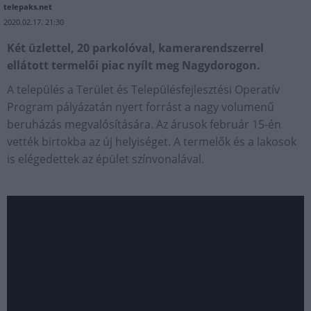
telepaks.net
2020.02.17. 21:30
Két üzlettel, 20 parkolóval, kamerarendszerrel
ellátott termelői piac nyílt meg Nagydorogon.
A település a Terület és Településfejlesztési Operatív
Program pályázatán nyert forrást a nagy volumenű
beruházás megvalósítására. Az árusok február 15-én
vették birtokba az új helyiséget. A termelők és a lakosok
is elégedettek az épület színvonalával.