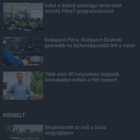
Indul a diákok pénzügyi ismereteit
erősítő Pénz7 programsorozat
Budapest-Pécs, Budapest-Szolnok:
gyorsabb és biztonságosabb lett a vasút
Több mint 40 helyszínen dolgozik
fennakadás nélkül a Híd-csoport
KIEMELT
Megérkezett az eső a Duna
vízgyűjtőjére