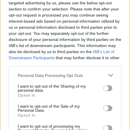
targeted advertising by us, please use the below opt-out
section to confirm your selection. Please note that after your
Aktuális
opt-out request is processed you may continue seeing
interest-based ads based on personal information utilized by
us or personal information disclosed to third parties prior to
your opt-out. You may separately opt-out of the further
disclosure of your personal information by third parties on the
IAB’s list of downstream participants. This information may
also be disclosed by us to third parties on the
IAB’s List of
Downstream Participants
that may further disclose it to other
third parties.
Please note that this website/app uses one or more Google
Personal Data Processing Opt Outs
services and may gather and store information including but
not limited to your visit or usage behaviour. You may click to
I want to opt-out of the Sharing of my
personal data.
Tata
műemlékfelújítás
műemlék
restaurálás
grant or deny consent to Google and its third-party tags to
Opted In
use your data for below specified purposes in below Google
Történelmi táj, amelynek minden köve mesél –
consent section.
megújul a tatai Angolkert
I want to opt-out of the Sale of my
Personal Data.
A projekt részeként megújulnak a területen található
Opted In
műemlékek, köztük a különleges Műromok, valamint a közeli
I want to opt-out of processing my
Várkanyarban álló Nepomuki Szent János híd és szobor is.