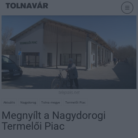
telepaks.net
Aktuális
Nagydorog
Tolna megye
Termelői Piac
Megnyílt a Nagydorogi
Termelői Piac