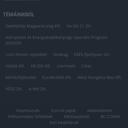
TÉMÁINKBÓL
Swietelsky Magyarország Kft.
Ke-Víz 21 Zrt.
Környezeti és Energiahatékonysági Operatív Program
(KEHOP)
Liszt Ferenc repülőtér
Strabag
ZÁÉV Építőipari Zrt.
Hódút Kft.
HE-DO Kft.
szennyvíz
Colas
kórházfejlesztés
EuroAszfalt Kft.
West Hungária Bau Kft.
KÉSZ Zrt.
A-Híd Zrt.
Impresszum
Szerzői jogok
Adatvédelem
Felhasználási feltételek
Médiaajánlat
BC COMM
Süti beállítások