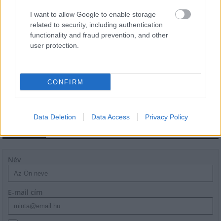
Flórián téri felüljárón
I want to allow Google to enable storage
related to security, including authentication
functionality and fraud prevention, and other
user protection.
Paks II.: Mit jelent az 5. blokk új
mérföldköve a felülvizsgálat
árnyékában?
CONFIRM
Data Deletion
Data Access
Privacy Policy
HÍRLEVÉL
Név
E-mail cím