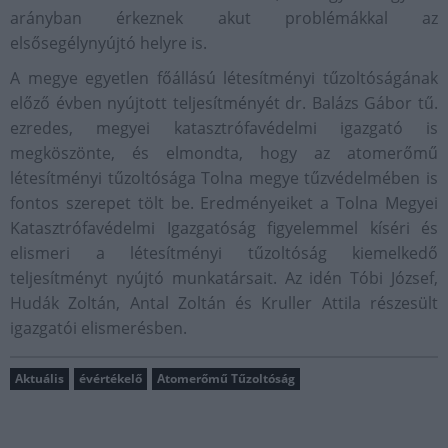
arányban érkeznek akut problémákkal az
elsősegélynyújtó helyre is.
A megye egyetlen főállású létesítményi tűzoltóságának
előző évben nyújtott teljesítményét dr. Balázs Gábor tű.
ezredes, megyei katasztrófavédelmi igazgató is
megköszönte, és elmondta, hogy az atomerőmű
létesítményi tűzoltósága Tolna megye tűzvédelmében is
fontos szerepet tölt be. Eredményeiket a Tolna Megyei
Katasztrófavédelmi Igazgatóság figyelemmel kíséri és
elismeri a létesítményi tűzoltóság kiemelkedő
teljesítményt nyújtó munkatársait. Az idén Tóbi József,
Hudák Zoltán, Antal Zoltán és Kruller Attila részesült
igazgatói elismerésben.
Aktuális
évértékelő
Atomerőmű Tűzoltóság