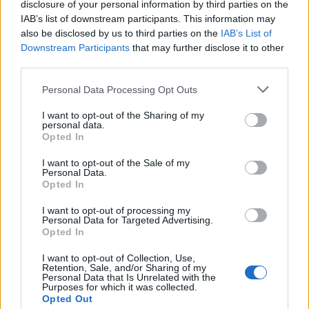
Az atomerőmű egyetlen hatása a környezetre, hogy a
disclosure of your personal information by third parties on the
Duna vizét némileg felmelegíti
IAB’s list of downstream participants. This information may
also be disclosed by us to third parties on the
IAB’s List of
Downstream Participants
that may further disclose it to other
third parties.
Please note that this website/app uses one or more Google
Personal Data Processing Opt Outs
services and may gather and store information including but
not limited to your visit or usage behaviour. You may click to
I want to opt-out of the Sharing of my
personal data.
MAGYAR ÉPÍTŐK
grant or deny consent to Google and its third-party tags to
Opted In
use your data for below specified purposes in below Google
consent section.
I want to opt-out of the Sale of my
Útépítés
Personal Data.
Opted In
I want to opt-out of processing my
Personal Data for Targeted Advertising.
Opted In
I want to opt-out of Collection, Use,
Retention, Sale, and/or Sharing of my
Personal Data that Is Unrelated with the
Purposes for which it was collected.
Opted Out