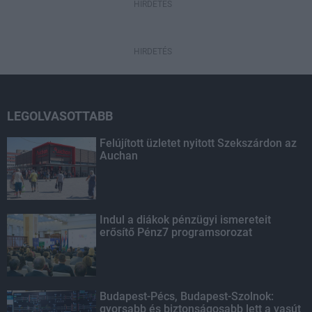
HIRDETÉS
HIRDETÉS
LEGOLVASOTTABB
Felújított üzletet nyitott Szekszárdon az
Auchan
Indul a diákok pénzügyi ismereteit
erősítő Pénz7 programsorozat
Budapest-Pécs, Budapest-Szolnok:
gyorsabb és biztonságosabb lett a vasút