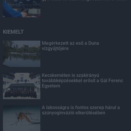
KIEMELT
Megérkezett az eső a Duna
vízgyűjtőjére
Kecskeméten is szakirányú
továbbképzésekkel erősít a Gál Ferenc
Egyetem
A lakosságra is fontos szerep hárul a
szúnyoginvázió elkerülésében