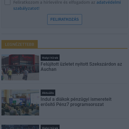
Feliratkozom a hírlevélre és elfogadom az
adatvédelmi
szabályzatot!
FELIRATKOZÁS
LEGNÉZETTEBB
Helyi hírek
Felújított üzletet nyitott Szekszárdon az
Auchan
Aktuális
Indul a diákok pénzügyi ismereteit
erősítő Pénz7 programsorozat
Helyi hírek