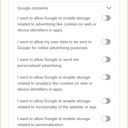
Google consents
autópálya
útépítés
M1-es autópálya
Bicske
I want to allow Google to enable storage
M1 bővítés: már zajlik a teljesen új Bicske Kelet
related to advertising like cookies on web or
csomópont építése
device identifiers in apps.
Tizenegy meglévő csomópontot korszerűsít és négy új,
I want to allow my user data to be sent to
különszintű csomópontot hoz létre az MKIF az M1-es
Google for online advertising purposes.
bővítésénél.
I want to allow Google to send me
Új gyalogosátkelők és jelzőlámpás
personalized advertising.
csomópont épül Angyalföldön
I want to allow Google to enable storage
related to analytics like cookies on web or
device identifiers in apps.
Másfélszeresére bővítik
Hódmezővásárhely jó hírű református
I want to allow Google to enable storage
iskoláját
related to functionality of the website or app.
I want to allow Google to enable storage
related to personalization.
Látványos építési szakasz indult be a