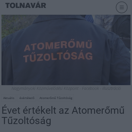
Nagymányoki Közművelődési Központ - Facebook - illusztráció
Aktuális
évértékelő
Atomerőmű Tűzoltóság
Évet értékelt az Atomerőmű
Tűzoltóság