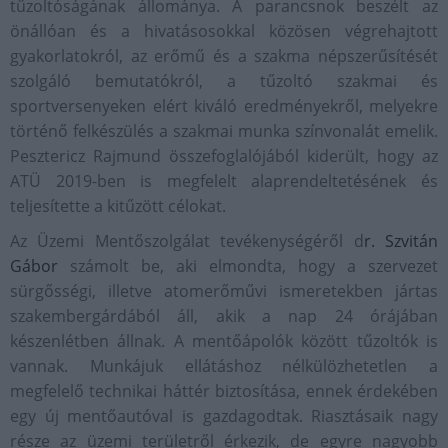
tűzoltóságának állománya. A parancsnok beszélt az
önállóan és a hivatásosokkal közösen végrehajtott
gyakorlatokról, az erőmű és a szakma népszerűsítését
szolgáló bemutatókról, a tűzoltó szakmai és
sportversenyeken elért kiváló eredményekről, melyekre
történő felkészülés a szakmai munka színvonalát emelik.
Pesztericz Rajmund összefoglalójából kiderült, hogy az
ATÜ 2019-ben is megfelelt alaprendeltetésének és
teljesítette a kitűzött célokat.
Az Üzemi Mentőszolgálat tevékenységéről d
r. Szvitán
Gábor
számolt be, aki elmondta, hogy a szervezet
sürgősségi, illetve atomerőművi ismeretekben jártas
szakembergárdából áll, akik a nap 24 órájában
készenlétben állnak. A mentőápolók között tűzoltók is
vannak. Munkájuk ellátáshoz nélkülözhetetlen a
megfelelő technikai háttér biztosítása, ennek érdekében
egy új mentőautóval is gazdagodtak. Riasztásaik nagy
része az üzemi területről érkezik, de egyre nagyobb