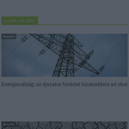
AJÁNLJUK MÉG
Aktuális
Energiaválság: az éjszakai fordulat bizakodásra ad okot
Aktuális