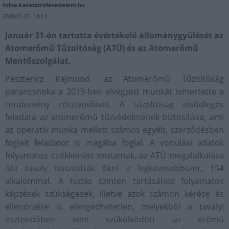
tolna.katasztrofavedelem.hu
2020.01.31. 14:14
Január 31-én tartotta évértékelő állománygyűlését az
Atomerőmű Tűzoltóság (ATÜ) és az Atomerőmű
Mentőszolgálat.
Pesztericz Rajmund, az Atomerőmű Tűzoltóság
parancsnoka a 2019-ben elvégzett munkát ismertette a
rendezvény résztvevőivel. A tűzoltóság elsődleges
feladata az atomerőmű tűzvédelmének biztosítása, ami
az operatív munka mellett számos egyéb, szerződésben
foglalt feladatot is magába foglal. A vonulási adatok
folyamatos csökkenést mutatnak, az ATÜ megalalkulása
óta tavaly riasztották őket a legkevesebbszer, 154
alkalommal. A tudás szinten tartásához folyamatos
képzések szükségesek, illetve azok számon kérése és
ellenőrzése is elengedhetetlen, melyekből a tavalyi
esztendőben sem szűkölködött az erőmű