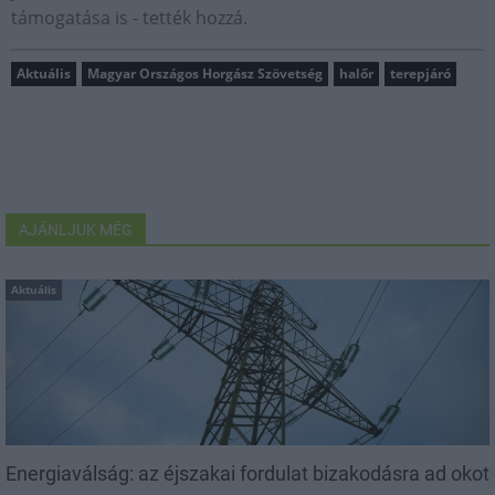
támogatása is - tették hozzá.
Aktuális
Magyar Országos Horgász Szövetség
halőr
terepjáró
AJÁNLJUK MÉG
Aktuális
Energiaválság: az éjszakai fordulat bizakodásra ad okot