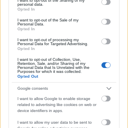
not limited to your visit or usage behaviour. You may click to
I want to opt-out of the Sharing of my
personal data.
grant or deny consent to Google and its third-party tags to
Opted In
use your data for below specified purposes in below Google
consent section.
I want to opt-out of the Sale of my
Personal Data.
Opted In
I want to opt-out of processing my
Personal Data for Targeted Advertising.
Opted In
Hódmezővásárhely
iskolaépítés
FERROÉP Zrt.
oktatási beruházás
I want to opt-out of Collection, Use,
Másfélszeresére bővítik Hódmezővásárhely jó hírű
Retention, Sale, and/or Sharing of my
Personal Data that Is Unrelated with the
református iskoláját
Purposes for which it was collected.
Opted Out
A Szőnyi Benjámin Általános Iskola fejlesztését a FERROÉP
kivitelezheti; a munkák csaknem egy évig tartanak majd.
Google consents
Látványos építési szakasz indult be a
I want to allow Google to enable storage
Flórián téri felüljárón
related to advertising like cookies on web or
device identifiers in apps.
I want to allow my user data to be sent to