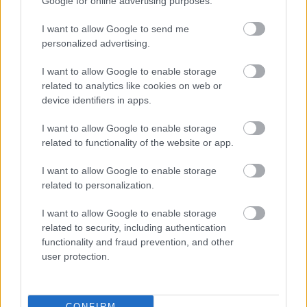
Google for online advertising purposes.
Paks II.: Mit jelent az 5. blokk új
mérföldköve a felülvizsgálat
árnyékában?
I want to allow Google to send me
personalized advertising.
I want to allow Google to enable storage
Elkészült a Liszt Ferenc repülőtér
related to analytics like cookies on web or
közelében lévő logisztikai bázis út- és
device identifiers in apps.
közműhálózatának fejlesztése
I want to allow Google to enable storage
related to functionality of the website or app.
Látlelet a hazai víziközművekről?
Egyetlen, fél évszázados vezetéken
I want to allow Google to enable storage
múlt Bicske vízellátása
related to personalization.
I want to allow Google to enable storage
related to security, including authentication
functionality and fraud prevention, and other
user protection.
HÍRLEVÉL
Név
CONFIRM