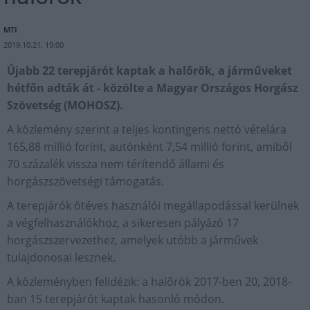
MTI
2019.10.21. 19:00
Újabb 22 terepjárót kaptak a halőrök, a járműveket
hétfőn adták át - közölte a Magyar Országos Horgász
Szövetség (MOHOSZ).
A közlemény szerint a teljes kontingens nettó vételára
165,88 millió forint, autónként 7,54 millió forint, amiből
70 százalék vissza nem térítendő állami és
horgászszövetségi támogatás.
A terepjárók ötéves használói megállapodással kerülnek
a végfelhasználókhoz, a sikeresen pályázó 17
horgászszervezethez, amelyek utóbb a járművek
tulajdonosai lesznek.
A közleményben felidézik: a halőrök 2017-ben 20, 2018-
ban 15 terepjárót kaptak hasonló módon.