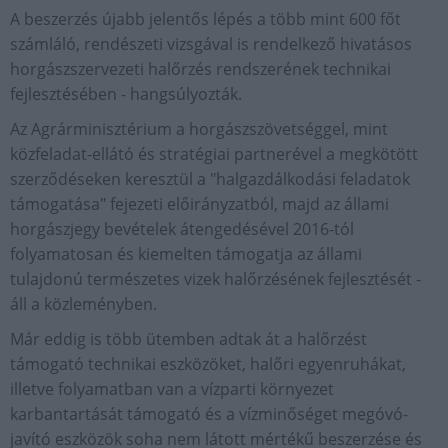
A beszerzés újabb jelentős lépés a több mint 600 főt
számláló, rendészeti vizsgával is rendelkező hivatásos
horgászszervezeti halőrzés rendszerének technikai
fejlesztésében - hangsúlyozták.
Az Agrárminisztérium a horgászszövetséggel, mint
közfeladat-ellátó és stratégiai partnerével a megkötött
szerződéseken keresztül a "halgazdálkodási feladatok
támogatása" fejezeti előirányzatból, majd az állami
horgászjegy bevételek átengedésével 2016-tól
folyamatosan és kiemelten támogatja az állami
tulajdonú természetes vizek halőrzésének fejlesztését -
áll a közleményben.
Már eddig is több ütemben adtak át a halőrzést
támogató technikai eszközöket, halőri egyenruhákat,
illetve folyamatban van a vízparti környezet
karbantartását támogató és a vízminőséget megóvó-
javító eszközök soha nem látott mértékű beszerzése és