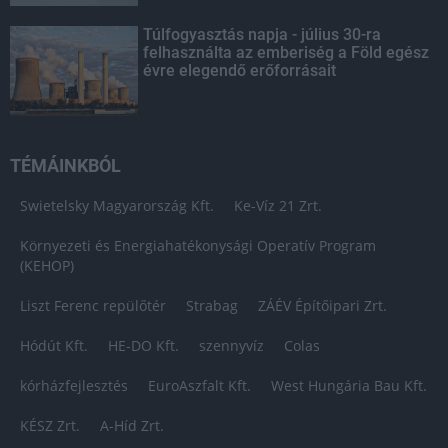
Túlfogyasztás napja - július 30-ra
felhasználta az emberiség a Föld egész
évre elegendő erőforrásait
TÉMÁINKBÓL
Swietelsky Magyarország Kft.
Ke-Víz 21 Zrt.
Környezeti és Energiahatékonysági Operatív Program
(KEHOP)
Liszt Ferenc repülőtér
Strabag
ZÁÉV Építőipari Zrt.
Hódút Kft.
HE-DO Kft.
szennyvíz
Colas
kórházfejlesztés
EuroAszfalt Kft.
West Hungária Bau Kft.
KÉSZ Zrt.
A-Híd Zrt.