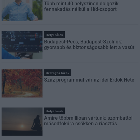
Több mint 40 helyszínen dolgozik
fennakadás nélkül a Híd-csoport
Helyi hírek
Budapest-Pécs, Budapest-Szolnok:
gyorsabb és biztonságosabb lett a vasút
Országos hírek
Száz programmal vár az idei Erdők Hete
Helyi hírek
Amire többmillióan vártunk: szombattól
másodfokúra csökken a riasztás