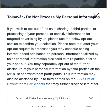
Tolnavár -
Do Not Process My Personal Information
If you wish to opt-out of the sale, sharing to third parties, or
Az atomerőmű egyetlen hatása a környezetre, hogy a
processing of your personal or sensitive information for
targeted advertising by us, please use the below opt-out
Duna vizét némileg felmelegíti
section to confirm your selection. Please note that after your
opt-out request is processed you may continue seeing
interest-based ads based on personal information utilized by
us or personal information disclosed to third parties prior to
your opt-out. You may separately opt-out of the further
disclosure of your personal information by third parties on the
IAB’s list of downstream participants. This information may
MAGYAR ÉPÍTŐK
also be disclosed by us to third parties on the
IAB’s List of
Downstream Participants
that may further disclose it to other
third parties.
Mi épül?
Please note that this website/app uses one or more Google
Personal Data Processing Opt Outs
services and may gather and store information including but