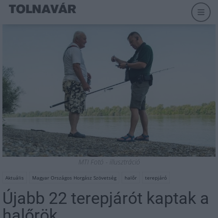
MTI Fotó - illusztráció
Aktuális
Magyar Országos Horgász Szövetség
halőr
terepjáró
Újabb 22 terepjárót kaptak a
halőrök