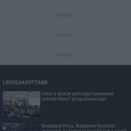
HIRDETÉS
HIRDETÉS
HIRDETÉS
LEGOLVASOTTABB
Indul a diákok pénzügyi ismereteit
erősítő Pénz7 programsorozat
Budapest-Pécs, Budapest-Szolnok: