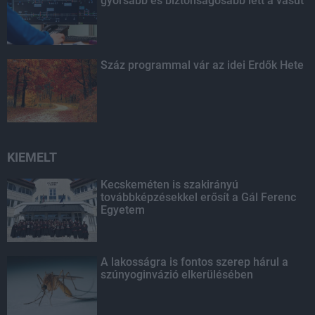
gyorsabb és biztonságosabb lett a vasút
Száz programmal vár az idei Erdők Hete
KIEMELT
Kecskeméten is szakirányú
továbbképzésekkel erősít a Gál Ferenc
Egyetem
A lakosságra is fontos szerep hárul a
szúnyoginvázió elkerülésében