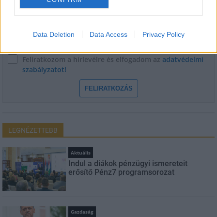
E-mail cím
Data Deletion
Data Access
Privacy Policy
Feliratkozom a hírlevélre és elfogadom az
adatvédelmi
szabályzatot!
FELIRATKOZÁS
LEGNÉZETTEBB
Aktuális
Indul a diákok pénzügyi ismereteit
erősítő Pénz7 programsorozat
Gazdaság