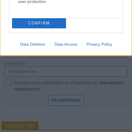
user protection.
CONFIRM
HÍRLEVÉL
Név
Data Deletion
Data Access
Privacy Policy
E-mail cím
Feliratkozom a hírlevélre és elfogadom az
adatvédelmi
szabályzatot!
FELIRATKOZÁS
LEGNÉZETTEBB