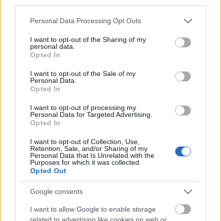
third parties.
MAGYAR ÉPÍTŐK
Please note that this website/app uses one or more Google
Personal Data Processing Opt Outs
services and may gather and store information including but
not limited to your visit or usage behaviour. You may click to
I want to opt-out of the Sharing of my
Útépítés
personal data.
grant or deny consent to Google and its third-party tags to
Opted In
use your data for below specified purposes in below Google
consent section.
I want to opt-out of the Sale of my
Personal Data.
Opted In
I want to opt-out of processing my
Personal Data for Targeted Advertising.
Opted In
I want to opt-out of Collection, Use,
Retention, Sale, and/or Sharing of my
Personal Data that Is Unrelated with the
Purposes for which it was collected.
Opted Out
HE-DO
BKK
KM Építő Kft.
Főmterv Mérnöki Tervező Zrt.
Látványos építési szakasz indult be a Flórián téri
Google consents
felüljárón
I want to allow Google to enable storage
A tartós nyári hőség jelentős kihívás elé állítja a KM Építőt,
related to advertising like cookies on web or