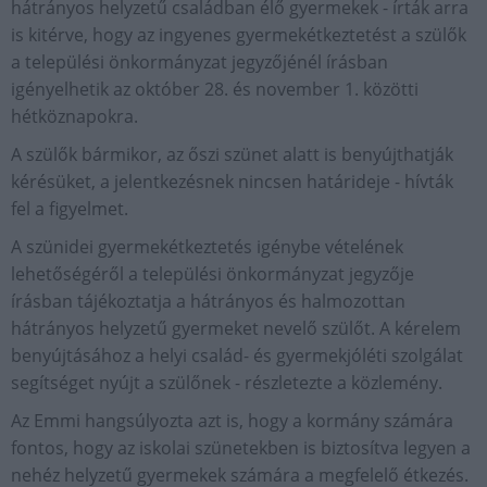
hátrányos helyzetű családban élő gyermekek - írták arra
is kitérve, hogy az ingyenes gyermekétkeztetést a szülők
a települési önkormányzat jegyzőjénél írásban
igényelhetik az október 28. és november 1. közötti
hétköznapokra.
A szülők bármikor, az őszi szünet alatt is benyújthatják
kérésüket, a jelentkezésnek nincsen határideje - hívták
fel a figyelmet.
A szünidei gyermekétkeztetés igénybe vételének
lehetőségéről a települési önkormányzat jegyzője
írásban tájékoztatja a hátrányos és halmozottan
hátrányos helyzetű gyermeket nevelő szülőt. A kérelem
benyújtásához a helyi család- és gyermekjóléti szolgálat
segítséget nyújt a szülőnek - részletezte a közlemény.
Az Emmi hangsúlyozta azt is, hogy a kormány számára
fontos, hogy az iskolai szünetekben is biztosítva legyen a
nehéz helyzetű gyermekek számára a megfelelő étkezés.