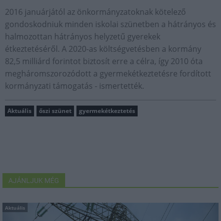
2016 januárjától az önkormányzatoknak kötelező
gondoskodniuk minden iskolai szünetben a hátrányos és
halmozottan hátrányos helyzetű gyerekek
étkeztetéséről. A 2020-as költségvetésben a kormány
82,5 milliárd forintot biztosít erre a célra, így 2010 óta
megháromszorozódott a gyermekétkeztetésre fordított
kormányzati támogatás - ismertették.
Aktuális
őszi szünet
gyermekétkeztetés
AJÁNLJUK MÉG
Aktuális