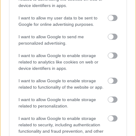
ennek ellenére folyamatosan halad az aszfaltozás.
device identifiers in apps.
Paks II.: Mit jelent az 5. blokk új
I want to allow my user data to be sent to
mérföldköve a felülvizsgálat
Google for online advertising purposes.
árnyékában?
I want to allow Google to send me
personalized advertising.
Elkészült a Liszt Ferenc repülőtér
közelében lévő logisztikai bázis út- és
I want to allow Google to enable storage
közműhálózatának fejlesztése
related to analytics like cookies on web or
device identifiers in apps.
I want to allow Google to enable storage
Látlelet a hazai víziközművekről?
related to functionality of the website or app.
Egyetlen, fél évszázados vezetéken
múlt Bicske vízellátása
I want to allow Google to enable storage
related to personalization.
Épített öröksége megújításával is készül
I want to allow Google to enable storage
Mohács a csata ötszázadik
related to security, including authentication
évfordulójára
functionality and fraud prevention, and other