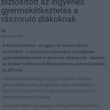
biztosított az ingyenes
gyermekétkeztetés a
rászoruló diákoknak
MTI
2019.10.22. 13:39
A őszi szünetben - ahogyan az összes iskolai
szünetben - is biztosítja a kormány az ingyenes
gyermekétkeztetést a rászoruló diákoknak - közölte
az Emberi Erőforrások Minisztériuma (Emmi) kedden
az MTI-vel.
A közlemény felidézte, hogy az ingyenes szünidei
gyermekétkeztetési programot teljes mértékben a
kormány finanszírozza, megszervezése azonban az
önkormányzatok feladata.
A szünidő alatt napi egyszeri meleg ételt kaphatnak a