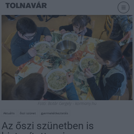
Fotó: Botár Gergely - kormany.hu
Aktuális
őszi szünet
gyermekétkeztetés
Az őszi szünetben is