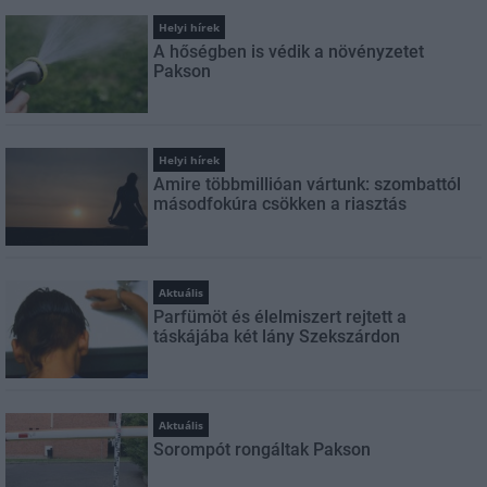
Helyi hírek
A hőségben is védik a növényzetet
Pakson
Helyi hírek
Amire többmillióan vártunk: szombattól
másodfokúra csökken a riasztás
Aktuális
Parfümöt és élelmiszert rejtett a
táskájába két lány Szekszárdon
Aktuális
Sorompót rongáltak Pakson