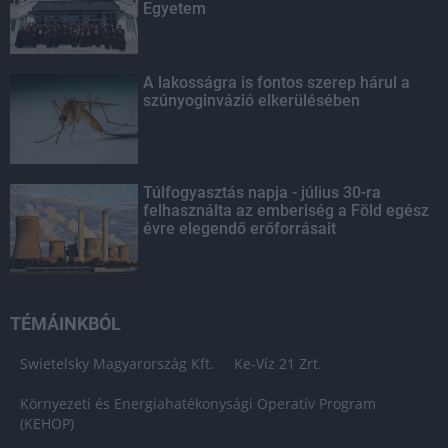
Egyetem
A lakosságra is fontos szerep hárul a
szúnyoginvázió elkerülésében
Túlfogyasztás napja - július 30-ra
felhasználta az emberiség a Föld egész
évre elegendő erőforrásait
TÉMÁINKBÓL
Swietelsky Magyarország Kft.
Ke-Víz 21 Zrt.
Környezeti és Energiahatékonysági Operatív Program
(KEHOP)