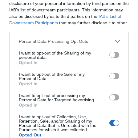
disclosure of your personal information by third parties on the
IAB’s list of downstream participants. This information may
also be disclosed by us to third parties on the
IAB’s List of
Downstream Participants
that may further disclose it to other
third parties.
Please note that this website/app uses one or more Google
Personal Data Processing Opt Outs
MAGYAR ÉPÍTŐK
services and may gather and store information including but
not limited to your visit or usage behaviour. You may click to
I want to opt-out of the Sharing of my
personal data.
grant or deny consent to Google and its third-party tags to
Opted In
Mi épül?
use your data for below specified purposes in below Google
consent section.
I want to opt-out of the Sale of my
Personal Data.
Opted In
I want to opt-out of processing my
Personal Data for Targeted Advertising.
Opted In
I want to opt-out of Collection, Use,
Retention, Sale, and/or Sharing of my
Personal Data that Is Unrelated with the
Purposes for which it was collected.
Opted Out