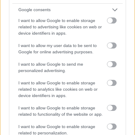
Paks
paksi atomerőmű
Paks II
Paks II. Atomerőmű Zrt.
Google consents
Paks II.: Mit jelent az 5. blokk új mérföldköve a
I want to allow Google to enable storage
felülvizsgálat árnyékában?
related to advertising like cookies on web or
Megkezdődött az 5. blokk reaktorépületének alaplemez-
device identifiers in apps.
kivitelezése, miközben a felülvizsgálat arra keresi a választ,
hogy a megváltozott gazdasági és geopolitikai környezetben
I want to allow my user data to be sent to
milyen feltételek mellett érdemes továbbvinni Magyarország
Google for online advertising purposes.
egyik legnagyobb beruházását.
I want to allow Google to send me
personalized advertising.
Elkészült a Liszt Ferenc repülőtér
közelében lévő logisztikai bázis út- és
közműhálózatának fejlesztése
I want to allow Google to enable storage
related to analytics like cookies on web or
device identifiers in apps.
Látlelet a hazai víziközművekről?
I want to allow Google to enable storage
Egyetlen, fél évszázados vezetéken
related to functionality of the website or app.
múlt Bicske vízellátása
I want to allow Google to enable storage
related to personalization.