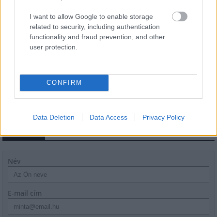
Épített öröksége megújításával is készül
Mohács a csata ötszázadik
I want to allow Google to enable storage
évfordulójára
related to security, including authentication
functionality and fraud prevention, and other
user protection.
A tengerfenék alatt négy óriáskábellel
kötik össze Spanyolország és
Franciaország villamosenergia-
hálózatát
CONFIRM
Data Deletion
Data Access
Privacy Policy
HÍRLEVÉL
Név
E-mail cím