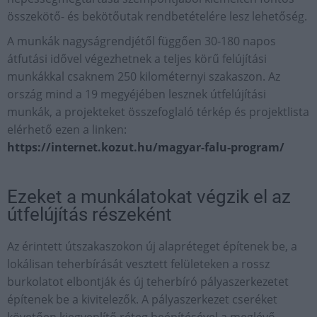
összekötő- és bekötőutak rendbetételére lesz lehetőség.
A munkák nagyságrendjétől függően 30-180 napos
átfutási idővel végezhetnek a teljes körű felújítási
munkákkal csaknem 250 kilométernyi szakaszon. Az
ország mind a 19 megyéjében lesznek útfelújítási
munkák, a projekteket összefoglaló térkép és projektlista
elérhető ezen a linken:
https://internet.kozut.hu/magyar-falu-program/
Ezeket a munkálatokat végzik el az
útfelújítás részeként
Az érintett útszakaszokon új alapréteget építenek be, a
lokálisan teherbírását vesztett felületeken a rossz
burkolatot elbontják és új teherbíró pályaszerkezetet
építenek be a kivitelezők. A pályaszerkezet cseréket