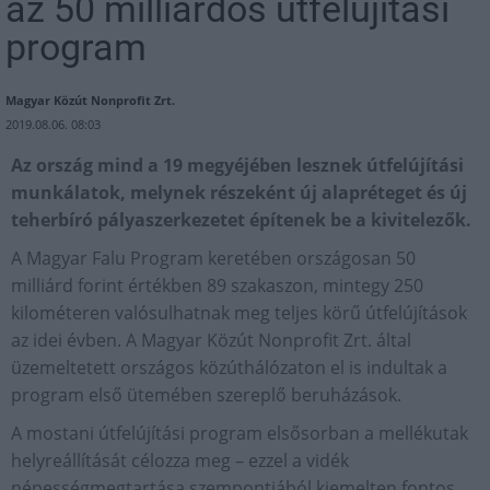
az 50 milliárdos útfelújítási
program
Magyar Közút Nonprofit Zrt.
2019.08.06. 08:03
Az ország mind a 19 megyéjében lesznek útfelújítási
munkálatok, melynek részeként új alapréteget és új
teherbíró pályaszerkezetet építenek be a kivitelezők.
A Magyar Falu Program keretében országosan 50
milliárd forint értékben 89 szakaszon, mintegy 250
kilométeren valósulhatnak meg teljes körű útfelújítások
az idei évben. A Magyar Közút Nonprofit Zrt. által
üzemeltetett országos közúthálózaton el is indultak a
program első ütemében szereplő beruházások.
A mostani útfelújítási program elsősorban a mellékutak
helyreállítását célozza meg – ezzel a vidék
népességmegtartása szempontjából kiemelten fontos