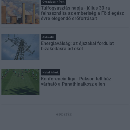
Országos hírek
Túlfogyasztás napja - július 30-ra
felhasználta az emberiség a Föld egész
évre elegendő erőforrásait
Aktuális
Energiaválság: az éjszakai fordulat
bizakodásra ad okot
Helyi hírek
Konferencia-liga - Pakson telt ház
várható a Panathinaikosz ellen
HIRDETÉS