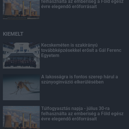
felhasználta az emberiség a Föld egész
évre elegendő erőforrásait
KIEMELT
Kecskeméten is szakirányú
továbbképzésekkel erősít a Gál Ferenc
Egyetem
A lakosságra is fontos szerep hárul a
szúnyoginvázió elkerülésében
Túlfogyasztás napja - július 30-ra
felhasználta az emberiség a Föld egész
évre elegendő erőforrásait