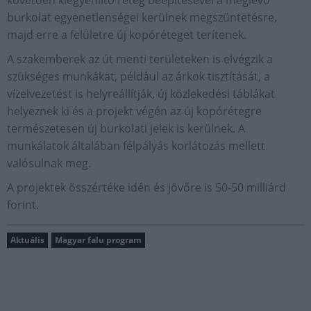
követően kiegyenlítő réteg beépítésével a meglévő
burkolat egyenetlenségei kerülnek megszüntetésre,
majd erre a felületre új kopóréteget terítenek.
A szakemberek az út menti területeken is elvégzik a
szükséges munkákat, például az árkok tisztítását, a
vízelvezetést is helyreállítják, új közlekedési táblákat
helyeznek ki és a projekt végén az új kopórétegre
természetesen új burkolati jelek is kerülnek. A
munkálatok általában félpályás korlátozás mellett
valósulnak meg.
A projektek összértéke idén és jövőre is 50-50 milliárd
forint.
Aktuális
Magyar falu program