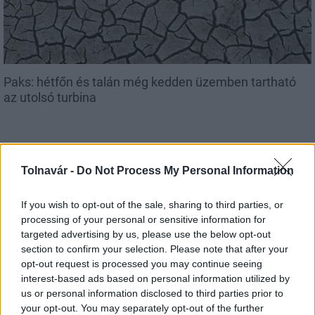
Paks: hétfőn és talán még kedden üzemben tartható
az utolsó turbina
Tolnavár -
Do Not Process My Personal Information
Aktuális
If you wish to opt-out of the sale, sharing to third parties, or
processing of your personal or sensitive information for
targeted advertising by us, please use the below opt-out
section to confirm your selection. Please note that after your
opt-out request is processed you may continue seeing
interest-based ads based on personal information utilized by
us or personal information disclosed to third parties prior to
Az atomerőmű egyetlen hatása a környezetre, hogy a
your opt-out. You may separately opt-out of the further
Duna vizét némileg felmelegíti