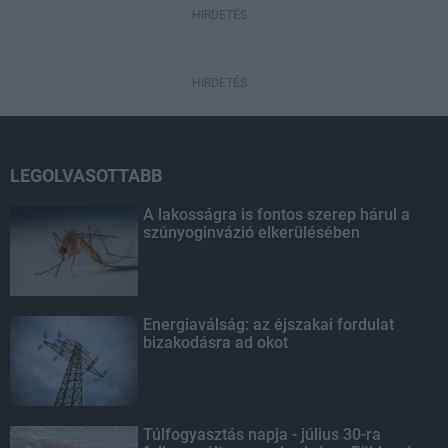
HIRDETÉS
HIRDETÉS
LEGOLVASOTTABB
A lakosságra is fontos szerep hárul a
szúnyoginvázió elkerülésében
Energiaválság: az éjszakai fordulat
bizakodásra ad okot
Túlfogyasztás napja - július 30-ra