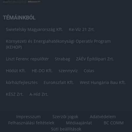
TÉMÁINKBÓL
Swietelsky Magyarország Kft.
Ke-Víz 21 Zrt.
Környezeti és Energiahatékonysági Operatív Program
(KEHOP)
Liszt Ferenc repülőtér
Strabag
ZÁÉV Építőipari Zrt.
Hódút Kft.
HE-DO Kft.
szennyvíz
Colas
kórházfejlesztés
EuroAszfalt Kft.
West Hungária Bau Kft.
KÉSZ Zrt.
A-Híd Zrt.
Impresszum
Szerzői jogok
Adatvédelem
Felhasználási feltételek
Médiaajánlat
BC COMM
Süti beállítások