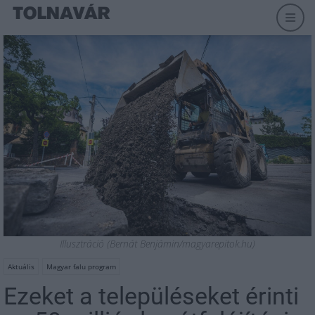
Illusztráció (Bernát Benjámin/magyarepitok.hu)
Aktuális
Magyar falu program
Ezeket a településeket érinti