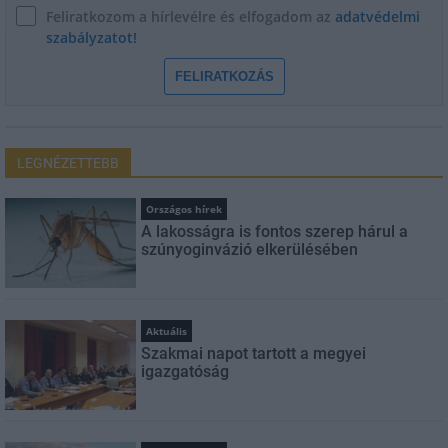
Feliratkozom a hírlevélre és elfogadom az
adatvédelmi
szabályzatot!
FELIRATKOZÁS
LEGNÉZETTEBB
Országos hírek
A lakosságra is fontos szerep hárul a
szúnyoginvázió elkerülésében
Aktuális
Szakmai napot tartott a megyei
igazgatóság