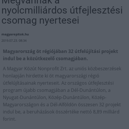
Megvannak a
nyolcmilliárdos útfejlesztési
csomag nyertesei
magyarepitok.hu
2019.07.23. 08:34
Magyarország öt régiójában 32 útfelújítási projekt
indul be a közútkezelő csomagjában.
A Magyar Közút Nonprofit Zrt. az uniós közbeszerzések
honlapján hirdette ki öt magyarországi régió
útfelújításainak nyerteseit. Az országos útfejlesztési
program újabb csomagjában a Dél-Dunántúlon, a
Nyugat-Dunántúlon, Közép-Dunántúlon, Közép-
Magyarországon és a Dél-Alföldön összesen 32 projekt
indul be, a beruházások összértéke nettó 8,89 milliárd
forint.