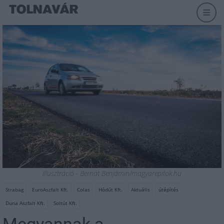
Illusztráció - Bernát Benjámin/magyarepitok.hu
Strabag
EuroAszfalt Kft.
Colas
Hódút Kft.
Aktuális
útépítés
Duna Aszfalt Kft.
Soltút Kft.