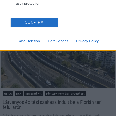
user protection.
MAGYAR ÉPÍTŐK
CONFIRM
Útépítés
Data Deletion
Data Access
Privacy Policy
HE-DO
BKK
KM Építő Kft.
Főmterv Mérnöki Tervező Zrt.
Látványos építési szakasz indult be a Flórián téri
felüljárón
A tartós nyári hőség jelentős kihívás elé állítja a KM Építőt,