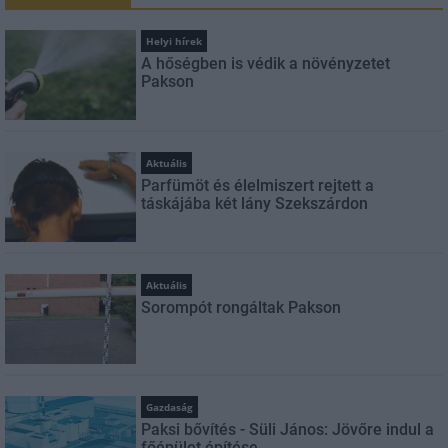
Helyi hírek
A hőségben is védik a növényzetet
Pakson
Aktuális
Parfümöt és élelmiszert rejtett a
táskájába két lány Szekszárdon
Aktuális
Sorompót rongáltak Pakson
Gazdaság
Paksi bővítés - Süli János: Jövőre indul a
főépület építése