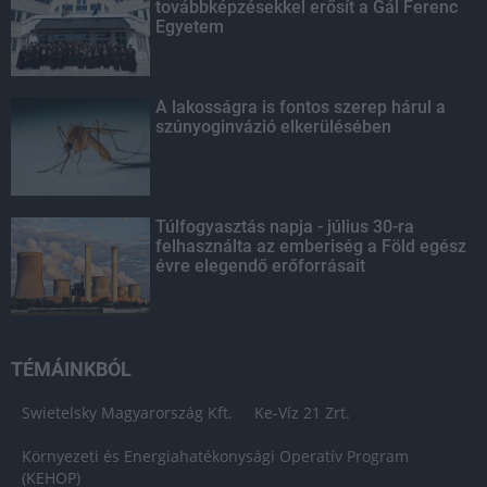
továbbképzésekkel erősít a Gál Ferenc
Egyetem
A lakosságra is fontos szerep hárul a
szúnyoginvázió elkerülésében
Túlfogyasztás napja - július 30-ra
felhasználta az emberiség a Föld egész
évre elegendő erőforrásait
TÉMÁINKBÓL
Swietelsky Magyarország Kft.
Ke-Víz 21 Zrt.
Környezeti és Energiahatékonysági Operatív Program
(KEHOP)