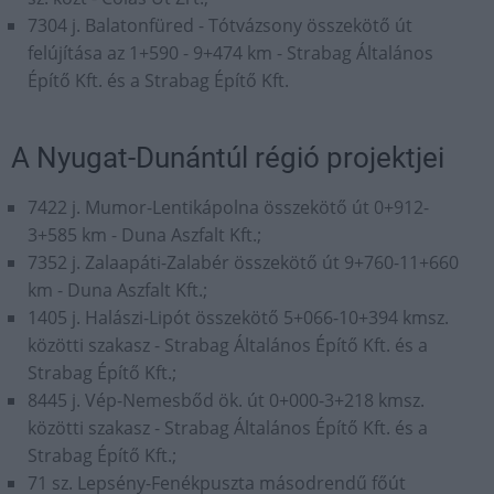
7304 j. Balatonfüred - Tótvázsony összekötő út
felújítása az 1+590 - 9+474 km - Strabag Általános
Építő Kft. és a Strabag Építő Kft.
A Nyugat-Dunántúl régió projektjei
7422 j. Mumor-Lentikápolna összekötő út 0+912-
3+585 km - Duna Aszfalt Kft.;
7352 j. Zalaapáti-Zalabér összekötő út 9+760-11+660
km - Duna Aszfalt Kft.;
1405 j. Halászi-Lipót összekötő 5+066-10+394 kmsz.
közötti szakasz - Strabag Általános Építő Kft. és a
Strabag Építő Kft.;
8445 j. Vép-Nemesbőd ök. út 0+000-3+218 kmsz.
közötti szakasz - Strabag Általános Építő Kft. és a
Strabag Építő Kft.;
71 sz. Lepsény-Fenékpuszta másodrendű főút