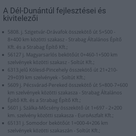
A Dél-Dunántúl fejlesztései és
kivitelezői
5808. j. Szigetvár-Drávafok összekötő út 5+500 -
8+400 km közötti szakasz - Strabag Általános Építő
Kft. és a Strabag Építő Kft.;
56127 j. Magyarsarlós bekötőút 0+460-1+500 km
szelvények közötti szakasz - Soltút Kft.;
6313.jelű Kölesd-Pincehely összekötő út 21+210-
29+039 km szelvények - Soltút Kft.;
5609 j. Pécsvárad-Pereked összekötő út 5+800-7+600
km szelvények közötti szakasza - Strabag Általános
Építő Kft. és a Strabag Építő Kft.;
5601 j. Szálka-Mőcsény összekötő út 1+697 - 2+200
km. szelvény közötti szakasza - EuroAszfalt Kft.;
65131 j. Somodor bekötőút 1+000-4+206 km
szelvények közötti szakaszán - Soltút Kft.;