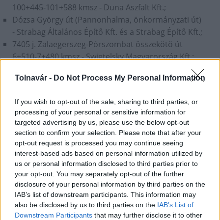
100+445-101+588 kmsz - Duna Aszfalt Kft.;
Dózsa György út (Pannonhalma, önkormányzati út)
- Strabag Általános Építő Kft. és a Strabag Építő Kft.;
7405 j. Zalaegerszeg-Pórszombat összekötő út
6+510-7+480 kmsz - Swietelsky Magyarország Kft.;
75137 j. Oltárc bekötőút 0+640-4+100 kmsz - Strabag
Tolnavár -
Do Not Process My Personal Information
Általános Építő Kft. és a Strabag Építő Kft.
If you wish to opt-out of the sale, sharing to third parties, or
Strabag
EuroAszfalt Kft.
Colas
Hódút Kft.
Aktuális
útépítés
processing of your personal or sensitive information for
Duna Aszfalt Kft.
Soltút Kft.
targeted advertising by us, please use the below opt-out
section to confirm your selection. Please note that after your
opt-out request is processed you may continue seeing
interest-based ads based on personal information utilized by
us or personal information disclosed to third parties prior to
your opt-out. You may separately opt-out of the further
disclosure of your personal information by third parties on the
AJÁNLJUK MÉG
IAB’s list of downstream participants. This information may
also be disclosed by us to third parties on the
IAB’s List of
Downstream Participants
that may further disclose it to other
Aktuális