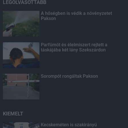
LEGOLVASOTTABB
A hőségben is védik a növényzetet
Pakson
Parfümöt és élelmiszert rejtett a
táskájába két lány Szekszárdon
Sorompót rongáltak Pakson
KIEMELT
Kecskeméten is szakirányú