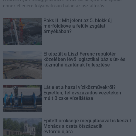
ennek ellenére folyamatosan halad az aszfaltozás.
Paks II.: Mit jelent az 5. blokk új
mérföldköve a felülvizsgálat
árnyékában?
Elkészült a Liszt Ferenc repülőtér
közelében lévő logisztikai bázis út- és
közműhálózatának fejlesztése
Látlelet a hazai víziközművekről?
Egyetlen, fél évszázados vezetéken
múlt Bicske vízellátása
Épített öröksége megújításával is készül
Mohács a csata ötszázadik
évfordulójára