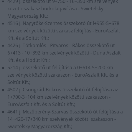
4429 j. összekötő út 9+750 - 16+350 km szelvények
közötti szakasz burkolatjavítása - Swietelsky
Magyarország Kft.;
4516 j. Nagytőke-Szentes összekötő út l+955-5+678
km szelvények közötti szakasz felújítás - EuroAszfalt
Kft. és a Soltút Kft.;
4426 j. Tótkomlós - Pitvaros - Rákos összekötő út
6+413 - 10+392 km szelvények közötti - Duna Aszfalt
Kft. és a Hódút Kft.;
5214 j. összekötő út felújítása a 0+614-5+200 km
szelvények közötti szakaszon - EuroAszfalt Kft. és a
Soltút Kft.;
4502 j. Csongrád-Bokros összekötő út felújítása az
1+700-3+104 km szelvények közötti szakaszon -
EuroAszfalt Kft. és a Soltút Kft.;
4641 j. Mezőberény-Szarvas összekötő út felújítása a
14+420-17+340 km szelvények közötti szakaszon -
Swietelsky Magyarország Kft.;