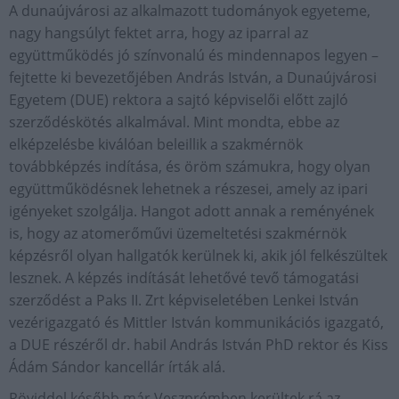
A dunaújvárosi az alkalmazott tudományok egyeteme,
nagy hangsúlyt fektet arra, hogy az iparral az
együttműködés jó színvonalú és mindennapos legyen –
fejtette ki bevezetőjében András István, a Dunaújvárosi
Egyetem (DUE) rektora a sajtó képviselői előtt zajló
szerződéskötés alkalmával. Mint mondta, ebbe az
elképzelésbe kiválóan beleillik a szakmérnök
továbbképzés indítása, és öröm számukra, hogy olyan
együttműködésnek lehetnek a részesei, amely az ipari
igényeket szolgálja. Hangot adott annak a reményének
is, hogy az atomerőművi üzemeltetési szakmérnök
képzésről olyan hallgatók kerülnek ki, akik jól felkészültek
lesznek. A képzés indítását lehetővé tevő támogatási
szerződést a Paks II. Zrt képviseletében Lenkei István
vezérigazgató és Mittler István kommunikációs igazgató,
a DUE részéről dr. habil András István PhD rektor és Kiss
Ádám Sándor kancellár írták alá.
Röviddel később már Veszprémben kerültek rá az