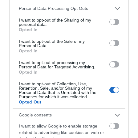
Please note that this website/app uses one or more Google
Personal Data Processing Opt Outs
services and may gather and store information including but
not limited to your visit or usage behaviour. You may click to
I want to opt-out of the Sharing of my
personal data.
Aktuális
grant or deny consent to Google and its third-party tags to
Opted In
use your data for below specified purposes in below Google
consent section.
I want to opt-out of the Sale of my
Personal Data.
Opted In
I want to opt-out of processing my
Personal Data for Targeted Advertising.
Opted In
Az atomerőmű egyetlen hatása a környezetre, hogy a
Duna vizét némileg felmelegíti
I want to opt-out of Collection, Use,
Retention, Sale, and/or Sharing of my
Personal Data that Is Unrelated with the
Purposes for which it was collected.
Opted Out
Google consents
I want to allow Google to enable storage
MAGYAR ÉPÍTŐK
related to advertising like cookies on web or