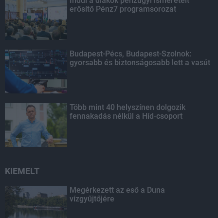
Indul a diákok pénzügyi ismereteit
erősítő Pénz7 programsorozat
Budapest-Pécs, Budapest-Szolnok:
gyorsabb és biztonságosabb lett a vasút
Több mint 40 helyszínen dolgozik
fennakadás nélkül a Híd-csoport
KIEMELT
Megérkezett az eső a Duna
vízgyűjtőjére