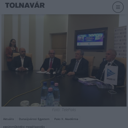
Fotó: TelePaks
Aktuális
Dunaújvárosi Egyetem
Paks II. Akadémia
együttműködési megállapodás