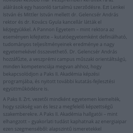
aláírások egy hasonló tartalmú szerződésre. Ezt Lenkei
István és Mittler István mellett dr. Gelencsér András
rektor és dr. Kovács Gyula kancellár látták el
kézjegyükkel. A Pannon Egyetem – mint rektora az
eseményen kifejtette – kutatóegyetemként definiálható,
tudományos teljesítményeinek eredménye a nagy
egyetemekével összevethető. Dr. Gelencsér András
hozzáfűzte, a veszprémi campus műszaki orientáltságú,
minden kompetenciája megvan ahhoz, hogy
bekapcsolódjon a Paks II. Akadémia képzési
programjába, és nyitott további kutatás-fejlesztési
együttműködésre is.
A Paks II. Zrt. vezetői mindként egyetemen kiemelték,
hogy szükség van és lesz a megfelelő képzettségű
szakemberekre. A Paks II. Akadémia hallgatói – mint
elhangzott – gyakorlati tudást kaphatnak az energiaipar
ezen szegmenséből: alapszintű ismeretekkel