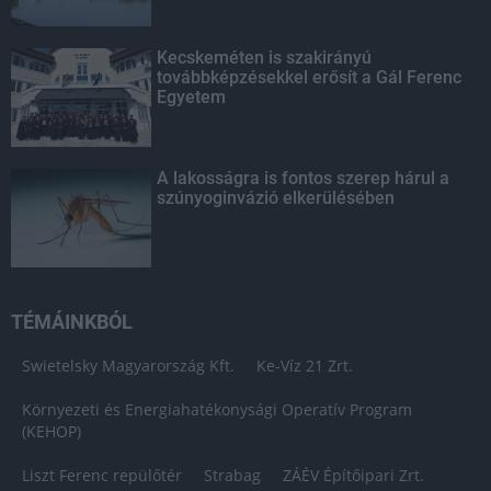
Kecskeméten is szakirányú
továbbképzésekkel erősít a Gál Ferenc
Egyetem
A lakosságra is fontos szerep hárul a
szúnyoginvázió elkerülésében
TÉMÁINKBÓL
Swietelsky Magyarország Kft.
Ke-Víz 21 Zrt.
Környezeti és Energiahatékonysági Operatív Program
(KEHOP)
Liszt Ferenc repülőtér
Strabag
ZÁÉV Építőipari Zrt.