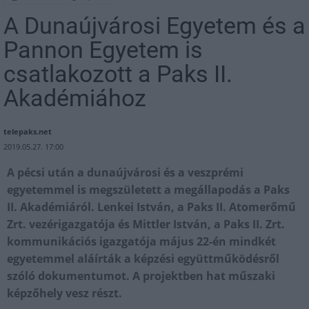
A Dunaújvárosi Egyetem és a
Pannon Egyetem is
csatlakozott a Paks II.
Akadémiához
telepaks.net
2019.05.27. 17:00
A pécsi után a dunaújvárosi és a veszprémi
egyetemmel is megszületett a megállapodás a Paks
II. Akadémiáról. Lenkei István, a Paks II. Atomerőmű
Zrt. vezérigazgatója és Mittler István, a Paks II. Zrt.
kommunikációs igazgatója május 22-én mindkét
egyetemmel aláírták a képzési együttműködésről
szóló dokumentumot. A projektben hat műszaki
képzőhely vesz részt.