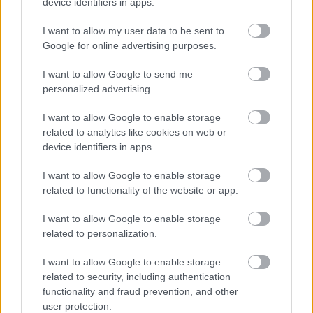
device identifiers in apps.
Aktuális
I want to allow my user data to be sent to
Google for online advertising purposes.
I want to allow Google to send me
personalized advertising.
I want to allow Google to enable storage
related to analytics like cookies on web or
device identifiers in apps.
I want to allow Google to enable storage
related to functionality of the website or app.
Tata
műemlékfelújítás
műemlék
restaurálás
I want to allow Google to enable storage
Történelmi táj, amelynek minden köve mesél –
related to personalization.
megújul a tatai Angolkert
I want to allow Google to enable storage
A projekt részeként megújulnak a területen található
related to security, including authentication
műemlékek, köztük a különleges Műromok, valamint a közeli
functionality and fraud prevention, and other
Várkanyarban álló Nepomuki Szent János híd és szobor is.
user protection.