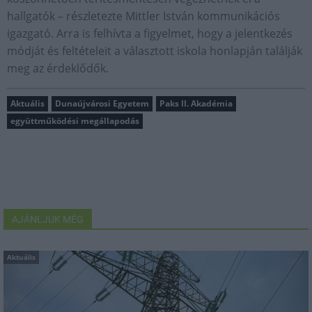
hallgatók – részletezte Mittler István kommunikációs
igazgató. Arra is felhívta a figyelmet, hogy a jelentkezés
módját és feltételeit a választott iskola honlapján találják
meg az érdeklődők.
Aktuális
Dunaújvárosi Egyetem
Paks II. Akadémia
együttműködési megállapodás
AJÁNLJUK MÉG
Aktuális