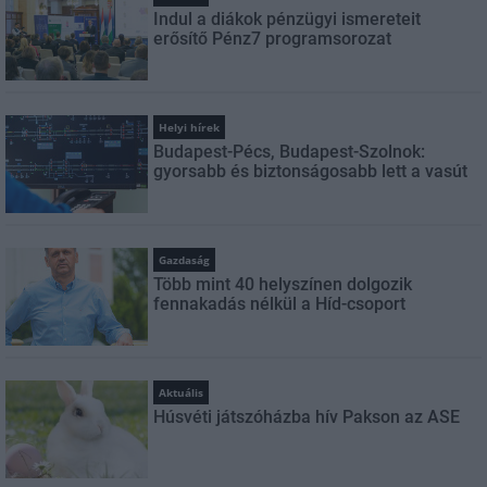
Indul a diákok pénzügyi ismereteit
erősítő Pénz7 programsorozat
Helyi hírek
Budapest-Pécs, Budapest-Szolnok:
gyorsabb és biztonságosabb lett a vasút
Gazdaság
Több mint 40 helyszínen dolgozik
fennakadás nélkül a Híd-csoport
Aktuális
Húsvéti játszóházba hív Pakson az ASE