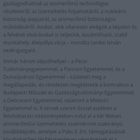
gazdagodhatnak az atomerőmű technológiai
részleteiről, az üzemeltetés folyamatáról, a nukleáris
biztonság alapjairól, az atomerőmű biztonságos
működéséről. Azokat, akik sikeresen elvégzik a képzést és
a felvételi elvárásokat is teljesítik, kiszámítható, stabil
munkahely, életpálya várja – mondta Lenkei István
vezérigazgató.
Immár három képzőhellyel – a Pécsi
Tudományegyetemmel, a Pannon Egyetemmel, és a
Dunaújvárosi Egyetemmel – született meg a
megállapodás, és rövidesen megköttetik a kontraktus a
Budapesti Műszaki és Gazdaságtudományi Egyetemmel,
a Debreceni Egyetemmel, valamint a Miskolci
Egyetemmel is. A tervek szerint ősszel ezekben a
felsőoktatási intézményekben indul el a két féléves
atomerőművi üzemeltetési szakmérnök szakirányú
továbbképzés, amelyet a Paks II. Zrt. támogatásának
köszönhetően térítésmentesen végezhetnek el a