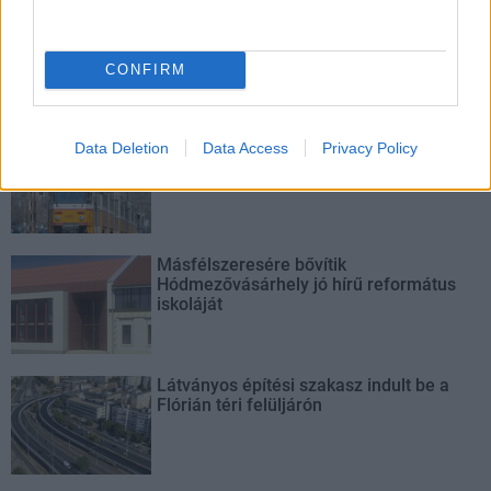
M1 bővítés: már zajlik a teljesen új
Bicske Kelet csomópont építése
CONFIRM
Új gyalogosátkelők és jelzőlámpás
Data Deletion
Data Access
Privacy Policy
csomópont épül Angyalföldön
Másfélszeresére bővítik
Hódmezővásárhely jó hírű református
iskoláját
Látványos építési szakasz indult be a
Flórián téri felüljárón