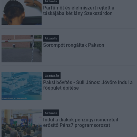
Aktuális
Parfümöt és élelmiszert rejtett a
táskájába két lány Szekszárdon
Aktuális
Sorompót rongáltak Pakson
Gazdaság
Paksi bővítés - Süli János: Jövőre indul a
főépület építése
Aktuális
Indul a diákok pénzügyi ismereteit
erősítő Pénz7 programsorozat