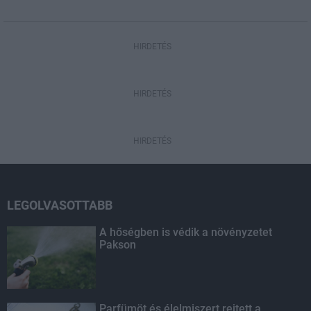
HIRDETÉS
HIRDETÉS
HIRDETÉS
LEGOLVASOTTABB
A hőségben is védik a növényzetet
Pakson
Parfümöt és élelmiszert rejtett a