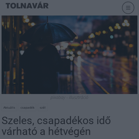
pixabay - illusztráció
Aktuális
csapadék
szél
Szeles, csapadékos idő
várható a hétvégén