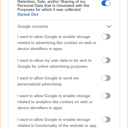
Retention, Sale, and/or Sharing of my
Elkészült a Liszt Ferenc repülőtér
Personal Data that Is Unrelated with the
Purposes for which it was collected.
közelében lévő logisztikai bázis út- és
Opted Out
közműhálózatának fejlesztése
Google consents
Látlelet a hazai víziközművekről?
I want to allow Google to enable storage
Egyetlen, fél évszázados vezetéken
related to advertising like cookies on web or
múlt Bicske vízellátása
device identifiers in apps.
I want to allow my user data to be sent to
Google for online advertising purposes.
Épített öröksége megújításával is készül
Mohács a csata ötszázadik
évfordulójára
I want to allow Google to send me
personalized advertising.
I want to allow Google to enable storage
related to analytics like cookies on web or
device identifiers in apps.
HÍRLEVÉL
I want to allow Google to enable storage
related to functionality of the website or app.