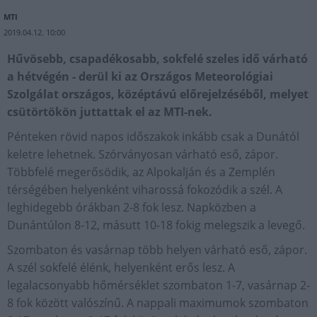
MTI
2019.04.12. 10:00
Hűvösebb, csapadékosabb, sokfelé szeles idő várható
a hétvégén - derül ki az Országos Meteorológiai
Szolgálat országos, középtávú előrejelzéséből, melyet
csütörtökön juttattak el az MTI-nek.
Pénteken rövid napos időszakok inkább csak a Dunától
keletre lehetnek. Szórványosan várható eső, zápor.
Többfelé megerősödik, az Alpokalján és a Zemplén
térségében helyenként viharossá fokozódik a szél. A
leghidegebb órákban 2-8 fok lesz. Napközben a
Dunántúlon 8-12, másutt 10-18 fokig melegszik a levegő.
Szombaton és vasárnap több helyen várható eső, zápor.
A szél sokfelé élénk, helyenként erős lesz. A
legalacsonyabb hőmérséklet szombaton 1-7, vasárnap 2-
8 fok között valószínű. A nappali maximumok szombaton