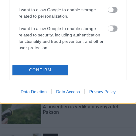
Név
I want to allow Google to enable storage
related to personalization.
E-mail cím
I want to allow Google to enable storage
related to security, including authentication
Feliratkozom a hírlevélre és elfogadom az
adatvédelmi
functionality and fraud prevention, and other
szabályzatot!
user protection.
FELIRATKOZÁS
CONFIRM
LEGNÉZETTEBB
Data Deletion
Data Access
Privacy Policy
Helyi hírek
A hőségben is védik a növényzetet
Pakson