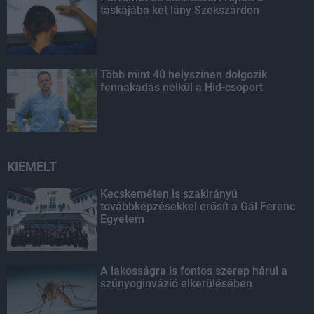
táskájába két lány Szekszárdon
Több mint 40 helyszínen dolgozik
fennakadás nélkül a Híd-csoport
KIEMELT
Kecskeméten is szakirányú
továbbképzésekkel erősít a Gál Ferenc
Egyetem
A lakosságra is fontos szerep hárul a
szúnyoginvázió elkerülésében