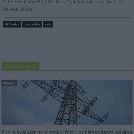
8-17, vasárnap 9-17 fok között alakulnak - olvasható az
előrejelzésben.
Aktuális
csapadék
szél
AJÁNLJUK MÉG
Aktuális
Energiaválság: az éjszakai fordulat bizakodásra ad okot