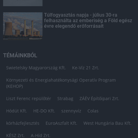
Túlfogyasztás napja - július 30-ra
felhasználta az emberiség a Föld egész
évre elegendő erőforrásait
TÉMÁINKBÓL
Swietelsky Magyarország Kft.
Ke-Víz 21 Zrt.
Környezeti és Energiahatékonysági Operatív Program
(KEHOP)
Liszt Ferenc repülőtér
Strabag
ZÁÉV Építőipari Zrt.
Hódút Kft.
HE-DO Kft.
szennyvíz
Colas
kórházfejlesztés
EuroAszfalt Kft.
West Hungária Bau Kft.
KÉSZ Zrt.
A-Híd Zrt.