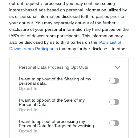
opt-out request is processed you may continue seeing
interest-based ads based on personal information utilized by
us or personal information disclosed to third parties prior to
your opt-out. You may separately opt-out of the further
disclosure of your personal information by third parties on the
IAB’s list of downstream participants. This information may
also be disclosed by us to third parties on the
IAB’s List of
Downstream Participants
that may further disclose it to other
third parties.
Please note that this website/app uses one or more Google
Personal Data Processing Opt Outs
autópálya
útépítés
M1-es autópálya
Bicske
services and may gather and store information including but
not limited to your visit or usage behaviour. You may click to
I want to opt-out of the Sharing of my
M1 bővítés: már zajlik a teljesen új Bicske Kelet
personal data.
grant or deny consent to Google and its third-party tags to
csomópont építése
Opted In
use your data for below specified purposes in below Google
Tizenegy meglévő csomópontot korszerűsít és négy új,
consent section.
I want to opt-out of the Sale of my
különszintű csomópontot hoz létre az MKIF az M1-es
Personal Data.
bővítésénél.
Opted In
I want to opt-out of processing my
Új gyalogosátkelők és jelzőlámpás
Personal Data for Targeted Advertising.
csomópont épül Angyalföldön
Opted In