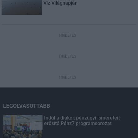
Víz Világnapján
HIRDETÉS
HIRDETÉS
HIRDETÉS
LEGOLVASOTTABB
Indul a diákok pénzügyi ismereteit
erősítő Pénz7 programsorozat