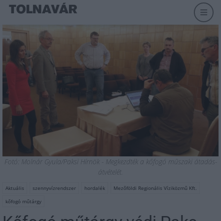
Fotó: Molnár Gyula/Paksi Hírnök - Megkezdték a kőfogó műszaki átadás-
átvételét.
Aktuális
szennyvízrendszer
hordalék
Mezőföldi Regionális Víziközmű Kft.
kőfogó műtárgy