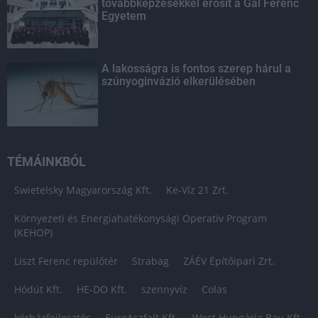
továbbképzésekkel erősít a Gál Ferenc
Egyetem
A lakosságra is fontos szerep hárul a
szúnyoginvázió elkerülésében
TÉMÁINKBÓL
Swietelsky Magyarország Kft.
Ke-Víz 21 Zrt.
Környezeti és Energiahatékonysági Operatív Program
(KEHOP)
Liszt Ferenc repülőtér
Strabag
ZÁÉV Építőipari Zrt.
Hódút Kft.
HE-DO Kft.
szennyvíz
Colas
kórházfejlesztés
EuroAszfalt Kft.
West Hungária Bau Kft.