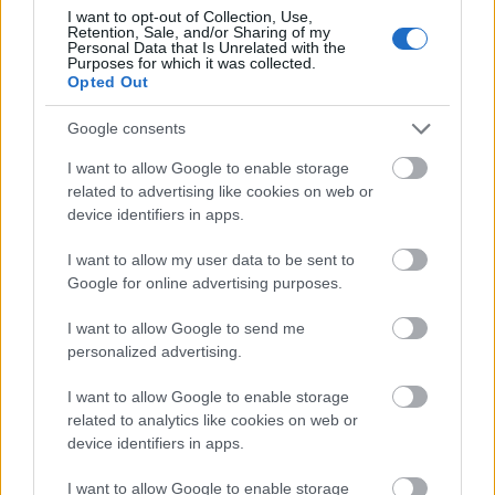
I want to opt-out of Collection, Use,
Retention, Sale, and/or Sharing of my
Personal Data that Is Unrelated with the
Purposes for which it was collected.
Másfélszeresére bővítik
Opted Out
Hódmezővásárhely jó hírű református
iskoláját
Google consents
I want to allow Google to enable storage
related to advertising like cookies on web or
Látványos építési szakasz indult be a
Flórián téri felüljárón
device identifiers in apps.
I want to allow my user data to be sent to
Google for online advertising purposes.
Paks II.: Mit jelent az 5. blokk új
I want to allow Google to send me
mérföldköve a felülvizsgálat
personalized advertising.
árnyékában?
I want to allow Google to enable storage
related to analytics like cookies on web or
device identifiers in apps.
I want to allow Google to enable storage
HÍRLEVÉL