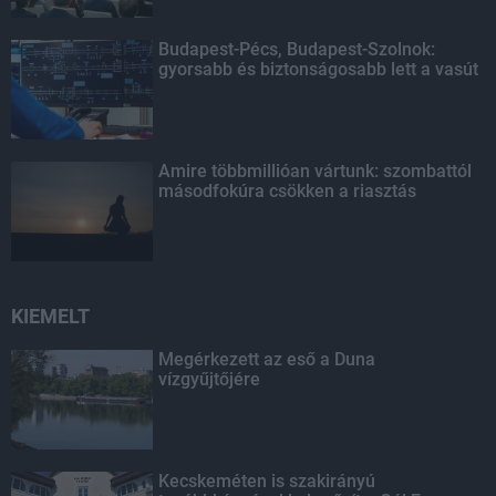
Budapest-Pécs, Budapest-Szolnok:
gyorsabb és biztonságosabb lett a vasút
Amire többmillióan vártunk: szombattól
másodfokúra csökken a riasztás
KIEMELT
Megérkezett az eső a Duna
vízgyűjtőjére
Kecskeméten is szakirányú