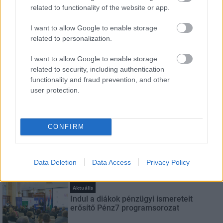
related to functionality of the website or app.
Név
I want to allow Google to enable storage
related to personalization.
E-mail cím
I want to allow Google to enable storage
related to security, including authentication
functionality and fraud prevention, and other
user protection.
Feliratkozom a hírlevélre és elfogadom az
adatvédelmi
szabályzatot!
FELIRATKOZÁS
CONFIRM
Data Deletion
Data Access
Privacy Policy
LEGNÉZETTEBB
Aktuális
Indul a diákok pénzügyi ismereteit
erősítő Pénz7 programsorozat