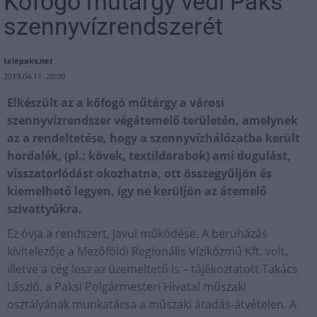
Kőfogó műtárgy védi Paks
szennyvízrendszerét
telepaks.net
2019.04.11. 20:00
Elkészült az a kőfogó műtárgy a városi
szennyvízrendszer végátemelő területén, amelynek
az a rendeltetése, hogy a szennyvízhálózatba került
hordalék, (pl.: kövek, textildarabok) ami dugulást,
visszatorlódást okozhatna, ott összegyűljön és
kiemelhető legyen, így ne kerüljön az átemelő
szivattyúkra.
Ez óvja a rendszert, javul működése. A beruházás
kivitelezője a Mezőföldi Regionális Víziközmű Kft. volt,
illetve a cég lesz az üzemeltető is – tájékoztatott Takács
László, a Paksi Polgármesteri Hivatal műszaki
osztályának munkatársa a műszaki átadás-átvételen. A