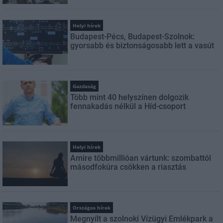
Helyi hírek
Budapest-Pécs, Budapest-Szolnok:
gyorsabb és biztonságosabb lett a vasút
Gazdaság
Több mint 40 helyszínen dolgozik
fennakadás nélkül a Híd-csoport
Helyi hírek
Amire többmillióan vártunk: szombattól
másodfokúra csökken a riasztás
Országos hírek
Megnyílt a szolnoki Vízügyi Emlékpark a