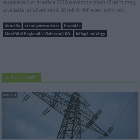
munkaterület átadása 2018 novemberében történt meg,
a vállalási ár közel nettó 38 millió 900 ezer forint volt.
Aktuális
szennyvízrendszer
hordalék
Mezőföldi Regionális Víziközmű Kft.
kőfogó műtárgy
AJÁNLJUK MÉG
Aktuális