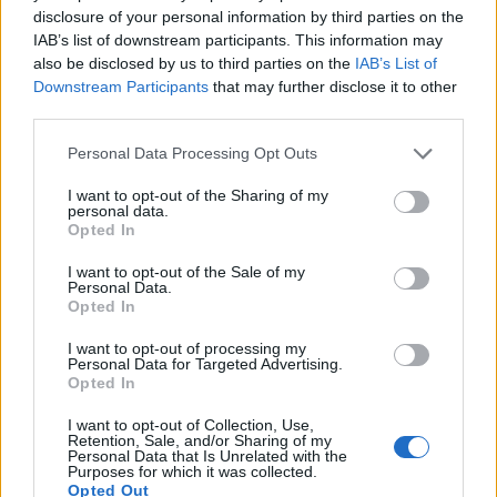
disclosure of your personal information by third parties on the
Az atomerőmű egyetlen hatása a környezetre, hogy a
IAB’s list of downstream participants. This information may
Duna vizét némileg felmelegíti
also be disclosed by us to third parties on the
IAB’s List of
Downstream Participants
that may further disclose it to other
third parties.
Please note that this website/app uses one or more Google
Personal Data Processing Opt Outs
services and may gather and store information including but
not limited to your visit or usage behaviour. You may click to
I want to opt-out of the Sharing of my
personal data.
grant or deny consent to Google and its third-party tags to
MAGYAR ÉPÍTŐK
Opted In
use your data for below specified purposes in below Google
consent section.
I want to opt-out of the Sale of my
Útépítés
Personal Data.
Opted In
I want to opt-out of processing my
Personal Data for Targeted Advertising.
Opted In
I want to opt-out of Collection, Use,
Retention, Sale, and/or Sharing of my
Personal Data that Is Unrelated with the
Purposes for which it was collected.
Opted Out