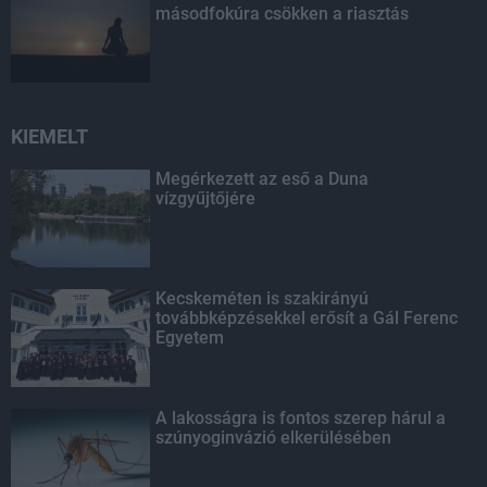
másodfokúra csökken a riasztás
KIEMELT
Megérkezett az eső a Duna
vízgyűjtőjére
Kecskeméten is szakirányú
továbbképzésekkel erősít a Gál Ferenc
Egyetem
A lakosságra is fontos szerep hárul a
szúnyoginvázió elkerülésében