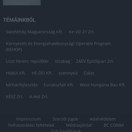
TÉMÁINKBÓL
Swietelsky Magyarország Kft.
Ke-Víz 21 Zrt.
Környezeti és Energiahatékonysági Operatív Program
(KEHOP)
Liszt Ferenc repülőtér
Strabag
ZÁÉV Építőipari Zrt.
Hódút Kft.
HE-DO Kft.
szennyvíz
Colas
kórházfejlesztés
EuroAszfalt Kft.
West Hungária Bau Kft.
KÉSZ Zrt.
A-Híd Zrt.
Impresszum
Szerzői jogok
Adatvédelem
Felhasználási feltételek
Médiaajánlat
BC COMM
Süti beállítások