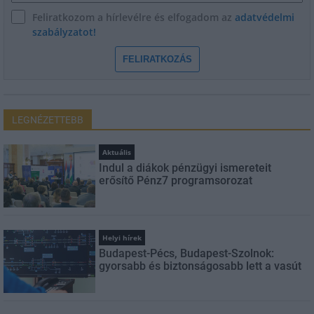
Feliratkozom a hírlevélre és elfogadom az
adatvédelmi
szabályzatot!
FELIRATKOZÁS
LEGNÉZETTEBB
Aktuális
Indul a diákok pénzügyi ismereteit
erősítő Pénz7 programsorozat
Helyi hírek
Budapest-Pécs, Budapest-Szolnok:
gyorsabb és biztonságosabb lett a vasút