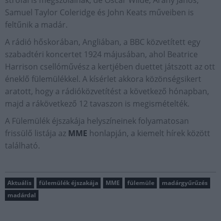
strófái is megszólalnak, de Oscar Wilde, Arany János,
Samuel Taylor Coleridge és John Keats műveiben is
feltűnik a madár.
A rádió hőskorában, Angliában, a BBC közvetített egy
szabadtéri koncertet 1924 májusában, ahol Beatrice
Harrison csellóművész a kertjében duettet játszott az ott
éneklő fülemülékkel. A kísérlet akkora közönségsikert
aratott, hogy a rádióközvetítést a következő hónapban,
majd a rákövetkező 12 tavaszon is megismételték.
A Fülemülék éjszakája helyszíneinek folyamatosan
frissülő listája az
MME
honlapján, a kiemelt hírek között
található.
Aktuális
fülemülék éjszakája
MME
fülemüle
madárgyűrűzés
madárdal