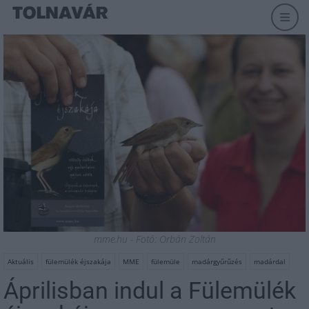
mme.hu - Fotó: Orbán Zoltán
Aktuális
fülemülék éjszakája
MME
fülemüle
madárgyűrűzés
madárdal
Áprilisban indul a Fülemülék