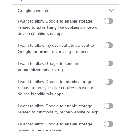
Google consents
autópálya
útépítés
M1-es autópálya
Bicske
I want to allow Google to enable storage
related to advertising like cookies on web or
M1 bővítés: már zajlik a teljesen új Bicske Kelet
device identifiers in apps.
csomópont építése
Tizenegy meglévő csomópontot korszerűsít és négy új,
I want to allow my user data to be sent to
különszintű csomópontot hoz létre az MKIF az M1-es
Google for online advertising purposes.
bővítésénél.
I want to allow Google to send me
personalized advertising.
Új gyalogosátkelők és jelzőlámpás
csomópont épül Angyalföldön
I want to allow Google to enable storage
related to analytics like cookies on web or
device identifiers in apps.
Másfélszeresére bővítik
I want to allow Google to enable storage
Hódmezővásárhely jó hírű református
related to functionality of the website or app.
iskoláját
I want to allow Google to enable storage
related to personalization.