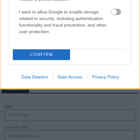
Látványos építési szakasz indult be a
Flórián téri felüljárón
I want to allow Google to enable storage
related to security, including authentication
functionality and fraud prevention, and other
user protection.
Paks II.: Mit jelent az 5. blokk új
mérföldköve a felülvizsgálat
árnyékában?
CONFIRM
Data Deletion
Data Access
Privacy Policy
HÍRLEVÉL
Név
E-mail cím