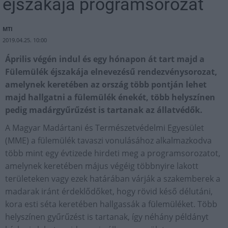
éjszakája programsorozat
MTI
2019.04.25. 10:00
Április végén indul és egy hónapon át tart majd a
Fülemülék éjszakája elnevezésű rendezvénysorozat,
amelynek keretében az ország több pontján lehet
majd hallgatni a fülemülék énekét, több helyszínen
pedig madárgyűrűzést is tartanak az állatvédők.
A Magyar Madártani és Természetvédelmi Egyesület
(MME) a fülemülék tavaszi vonulásához alkalmazkodva
több mint egy évtizede hirdeti meg a programsorozatot,
amelynek keretében május végéig többnyire lakott
területeken vagy ezek határában várják a szakemberek a
madarak iránt érdeklődőket, hogy rövid késő délutáni,
kora esti séta keretében hallgassák a fülemüléket. Több
helyszínen gyűrűzést is tartanak, így néhány példányt