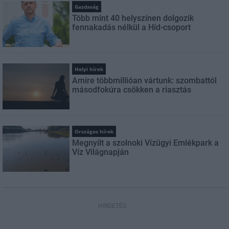
Gazdaság
Több mint 40 helyszínen dolgozik
fennakadás nélkül a Híd-csoport
Helyi hírek
Amire többmillióan vártunk: szombattól
másodfokúra csökken a riasztás
Országos hírek
Megnyílt a szolnoki Vízügyi Emlékpark a
Víz Világnapján
HIRDETÉS