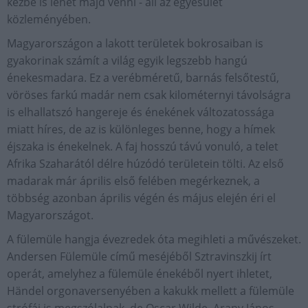
kézbe is lehet majd venni - áll az egyesület
közleményében.
Magyarországon a lakott területek bokrosaiban is
gyakorinak számít a világ egyik legszebb hangú
énekesmadara. Ez a verébméretű, barnás felsőtestű,
vöröses farkú madár nem csak kilométernyi távolságra
is elhallatszó hangereje és énekének változatossága
miatt híres, de az is különleges benne, hogy a hímek
éjszaka is énekelnek. A faj hosszú távú vonuló, a telet
Afrika Szaharától délre húzódó területein tölti. Az első
madarak már április első felében megérkeznek, a
többség azonban április végén és május elején éri el
Magyarországot.
A fülemüle hangja évezredek óta megihleti a művészeket.
Andersen Fülemüle című meséjéből Sztravinszkij írt
operát, amelyhez a fülemüle énekéből nyert ihletet,
Händel orgonaversenyében a kakukk mellett a fülemüle