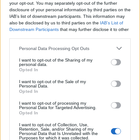
your opt-out. You may separately opt-out of the further
disclosure of your personal information by third parties on the
IAB’s list of downstream participants. This information may
also be disclosed by us to third parties on the
IAB’s List of
Downstream Participants
that may further disclose it to other
third parties.
HE-DO
BKK
KM Építő Kft.
Főmterv Mérnöki Tervező Zrt.
Please note that this website/app uses one or more Google
Látványos építési szakasz indult be a Flórián téri
Personal Data Processing Opt Outs
services and may gather and store information including but
felüljárón
not limited to your visit or usage behaviour. You may click to
I want to opt-out of the Sharing of my
A tartós nyári hőség jelentős kihívás elé állítja a KM Építőt,
personal data.
grant or deny consent to Google and its third-party tags to
Opted In
ennek ellenére folyamatosan halad az aszfaltozás.
use your data for below specified purposes in below Google
consent section.
I want to opt-out of the Sale of my
Personal Data.
Paks II.: Mit jelent az 5. blokk új
Opted In
mérföldköve a felülvizsgálat
árnyékában?
I want to opt-out of processing my
Personal Data for Targeted Advertising.
Opted In
Elkészült a Liszt Ferenc repülőtér
I want to opt-out of Collection, Use,
közelében lévő logisztikai bázis út- és
Retention, Sale, and/or Sharing of my
közműhálózatának fejlesztése
Personal Data that Is Unrelated with the
Purposes for which it was collected.