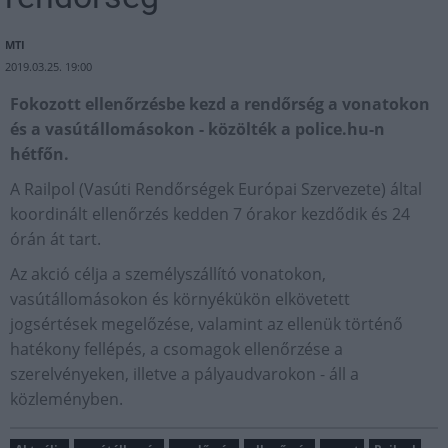
MTI
2019.03.25. 19:00
Fokozott ellenőrzésbe kezd a rendőrség a vonatokon
és a vasútállomásokon - közölték a police.hu-n
hétfőn.
A Railpol (Vasúti Rendőrségek Európai Szervezete) által
koordinált ellenőrzés kedden 7 órakor kezdődik és 24
órán át tart.
Az akció célja a személyszállító vonatokon,
vasútállomásokon és környékükön elkövetett
jogsértések megelőzése, valamint az ellenük történő
hatékony fellépés, a csomagok ellenőrzése a
szerelvényeken, illetve a pályaudvarokon - áll a
közleményben.