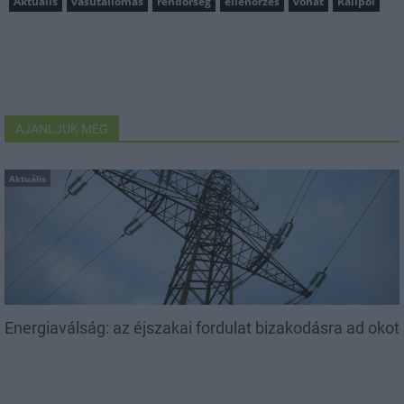
Aktuális
vasútállomás
rendőrség
ellenőrzés
vonat
Railpol
AJÁNLJUK MÉG
Aktuális
Energiaválság: az éjszakai fordulat bizakodásra ad okot