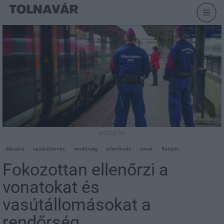
police.hu
Aktuális
vasútállomás
rendőrség
ellenőrzés
vonat
Railpol
Fokozottan ellenőrzi a
vonatokat és
vasútállomásokat a
rendőrség