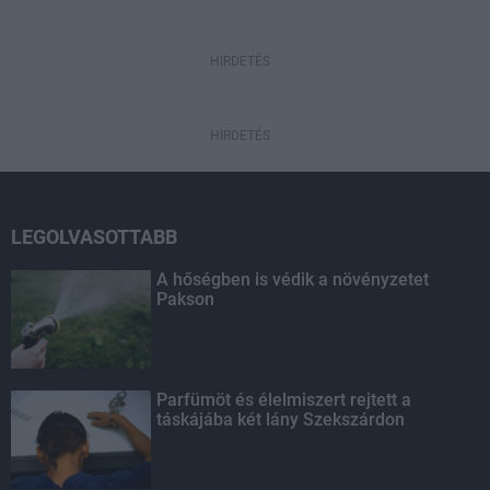
HIRDETÉS
HIRDETÉS
LEGOLVASOTTABB
A hőségben is védik a növényzetet
Pakson
Parfümöt és élelmiszert rejtett a
táskájába két lány Szekszárdon