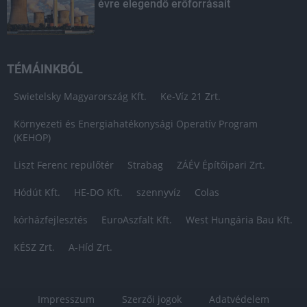
évre elegendő erőforrásait
TÉMÁINKBÓL
Swietelsky Magyarország Kft.
Ke-Víz 21 Zrt.
Környezeti és Energiahatékonysági Operatív Program
(KEHOP)
Liszt Ferenc repülőtér
Strabag
ZÁÉV Építőipari Zrt.
Hódút Kft.
HE-DO Kft.
szennyvíz
Colas
kórházfejlesztés
EuroAszfalt Kft.
West Hungária Bau Kft.
KÉSZ Zrt.
A-Híd Zrt.
Impresszum
Szerzői jogok
Adatvédelem