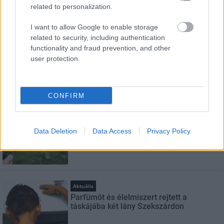
related to personalization.
I want to allow Google to enable storage
Feliratkozom a hírlevélre és elfogadom az
adatvédelmi
related to security, including authentication
szabályzatot!
functionality and fraud prevention, and other
user protection.
FELIRATKOZÁS
CONFIRM
LEGNÉZETTEBB
Helyi hírek
Data Deletion
Data Access
Privacy Policy
A hőségben is védik a növényzetet
Pakson
Aktuális
Parfümöt és élelmiszert rejtett a
táskájába két lány Szekszárdon