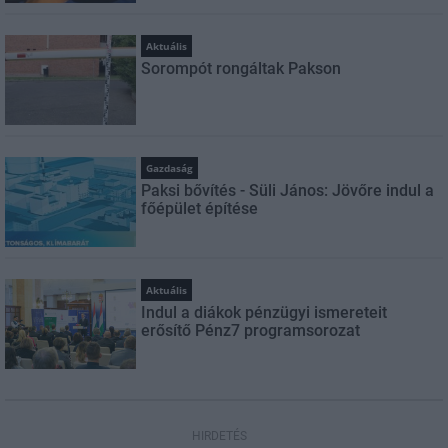
Aktuális
Sorompót rongáltak Pakson
Gazdaság
Paksi bővítés - Süli János: Jövőre indul a
főépület építése
Aktuális
Indul a diákok pénzügyi ismereteit
erősítő Pénz7 programsorozat
HIRDETÉS