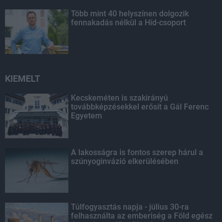
Több mint 40 helyszínen dolgozik
fennakadás nélkül a Híd-csoport
KIEMELT
Kecskeméten is szakirányú
továbbképzésekkel erősít a Gál Ferenc
Egyetem
A lakosságra is fontos szerep hárul a
szúnyoginvázió elkerülésében
Túlfogyasztás napja - július 30-ra
felhasználta az emberiség a Föld egész