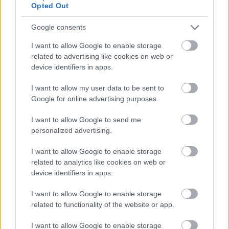
Opted Out
Google consents
I want to allow Google to enable storage
Tata
műemlékfelújítás
műemlék
restaurálás
related to advertising like cookies on web or
device identifiers in apps.
Történelmi táj, amelynek minden köve mesél –
megújul a tatai Angolkert
I want to allow my user data to be sent to
A projekt részeként megújulnak a területen található
Google for online advertising purposes.
műemlékek, köztük a különleges Műromok, valamint a közeli
Várkanyarban álló Nepomuki Szent János híd és szobor is.
I want to allow Google to send me
personalized advertising.
M1 bővítés: már zajlik a teljesen új
Bicske Kelet csomópont építése
I want to allow Google to enable storage
related to analytics like cookies on web or
device identifiers in apps.
I want to allow Google to enable storage
Új gyalogosátkelők és jelzőlámpás
related to functionality of the website or app.
csomópont épül Angyalföldön
I want to allow Google to enable storage