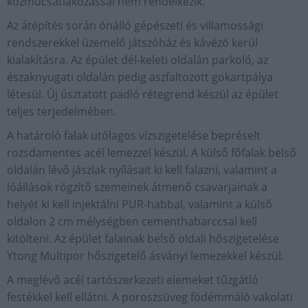
közműcsatlakozással nem rendelkezik.
Az átépítés során önálló gépészeti és villamossági
rendszerekkel üzemelő játszóház és kávézó kerül
kialakításra. Az épület dél-keleti oldalán parkoló, az
északnyugati oldalán pedig aszfaltozott gokartpálya
létesül. Új úsztatott padló rétegrend készül az épület
teljes terjedelmében.
A határoló falak utólagos vízszigetelése bepréselt
rozsdamentes acél lemezzel készül. A külső főfalak belső
oldalán lévő jászlak nyílásait ki kell falazni, valamint a
lóállások rögzítő szemeinek átmenő csavarjainak a
helyét ki kell injektálni PUR-habbal, valamint a külső
oldalon 2 cm mélységben cementhabarccsal kell
kitölteni. Az épület falainak belső oldali hőszigetelése
Ytong Multipor hőszigetelő ásványi lemezekkel készül.
A meglévő acél tartószerkezeti elemeket tűzgátló
festékkel kell ellátni. A poroszsüveg födémmáló vakolati