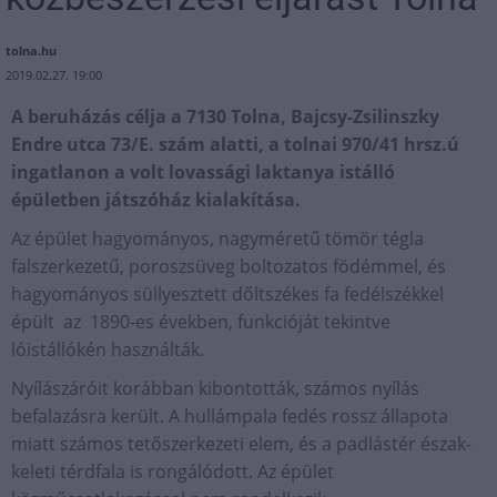
tolna.hu
2019.02.27. 19:00
A beruházás célja a 7130 Tolna, Bajcsy-Zsilinszky
Endre utca 73/E. szám alatti, a tolnai 970/41 hrsz.ú
ingatlanon a volt lovassági laktanya istálló
épületben játszóház kialakítása.
Az épület hagyományos, nagyméretű tömör tégla
falszerkezetű, poroszsüveg boltozatos födémmel, és
hagyományos süllyesztett dőltszékes fa fedélszékkel
épült az 1890-es években, funkcióját tekintve
lóistállókén használták.
Nyílászáróit korábban kibontották, számos nyílás
befalazásra került. A hullámpala fedés rossz állapota
miatt számos tetőszerkezeti elem, és a padlástér észak-
keleti térdfala is rongálódott. Az épület