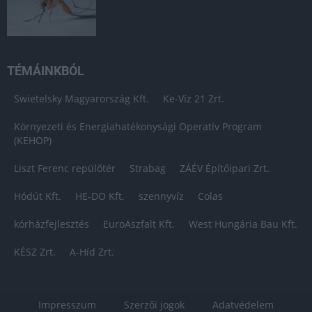
TÉMÁINKBÓL
Swietelsky Magyarország Kft.
Ke-Víz 21 Zrt.
Környezeti és Energiahatékonysági Operatív Program
(KEHOP)
Liszt Ferenc repülőtér
Strabag
ZÁÉV Építőipari Zrt.
Hódút Kft.
HE-DO Kft.
szennyvíz
Colas
kórházfejlesztés
EuroAszfalt Kft.
West Hungária Bau Kft.
KÉSZ Zrt.
A-Híd Zrt.
Impresszum
Szerzői jogok
Adatvédelem