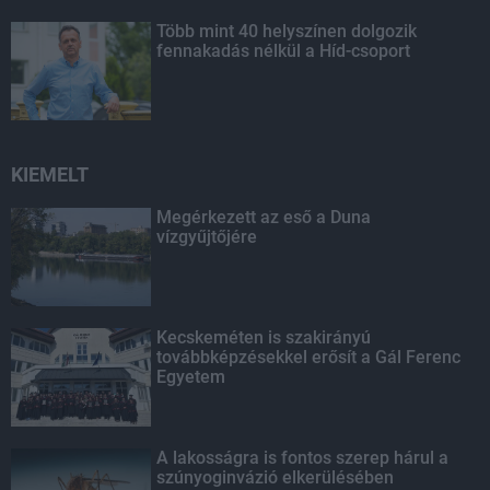
Több mint 40 helyszínen dolgozik
fennakadás nélkül a Híd-csoport
KIEMELT
Megérkezett az eső a Duna
vízgyűjtőjére
Kecskeméten is szakirányú
továbbképzésekkel erősít a Gál Ferenc
Egyetem
A lakosságra is fontos szerep hárul a
szúnyoginvázió elkerülésében