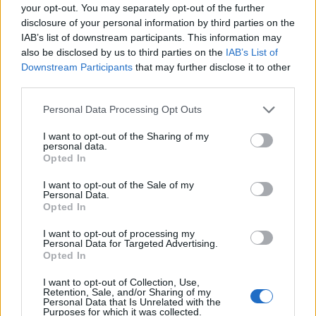
your opt-out. You may separately opt-out of the further
disclosure of your personal information by third parties on the
IAB’s list of downstream participants. This information may
Az atomerőmű egyetlen hatása a környezetre, hogy a
also be disclosed by us to third parties on the
IAB’s List of
Duna vizét némileg felmelegíti
Downstream Participants
that may further disclose it to other
third parties.
Please note that this website/app uses one or more Google
Personal Data Processing Opt Outs
services and may gather and store information including but
not limited to your visit or usage behaviour. You may click to
I want to opt-out of the Sharing of my
personal data.
grant or deny consent to Google and its third-party tags to
Opted In
MAGYAR ÉPÍTŐK
use your data for below specified purposes in below Google
consent section.
I want to opt-out of the Sale of my
Personal Data.
Aktuális
Opted In
I want to opt-out of processing my
Personal Data for Targeted Advertising.
Opted In
I want to opt-out of Collection, Use,
Retention, Sale, and/or Sharing of my
Personal Data that Is Unrelated with the
Purposes for which it was collected.