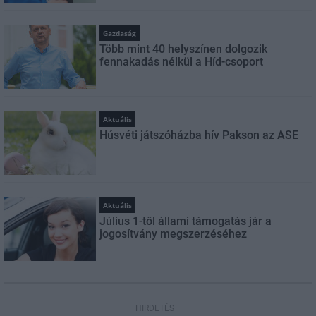
Gazdaság
Több mint 40 helyszínen dolgozik
fennakadás nélkül a Híd-csoport
Aktuális
Húsvéti játszóházba hív Pakson az ASE
Aktuális
Július 1-től állami támogatás jár a
jogosítvány megszerzéséhez
HIRDETÉS