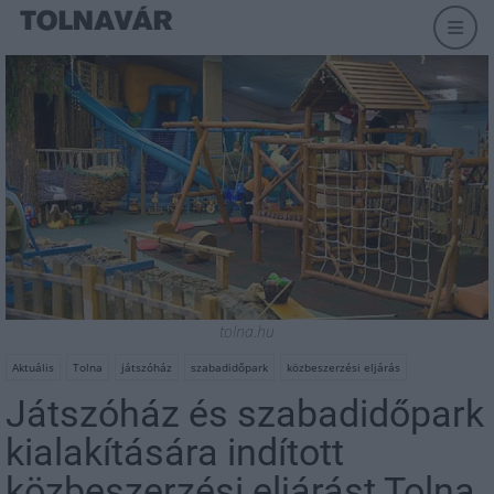
tolna.hu
Aktuális
Tolna
játszóház
szabadidőpark
közbeszerzési eljárás
Játszóház és szabadidőpark
kialakítására indított
közbeszerzési eljárást Tolna