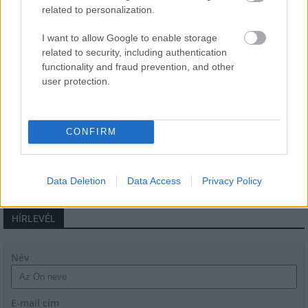
related to personalization.
Másfélszeresére bővítik
I want to allow Google to enable storage
Hódmezővásárhely jó hírű református
related to security, including authentication
iskoláját
functionality and fraud prevention, and other
user protection.
Látványos építési szakasz indult be a
Flórián téri felüljárón
CONFIRM
Data Deletion
Data Access
Privacy Policy
HÍRLEVÉL
Név
E-mail cím