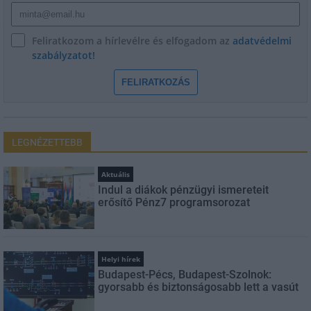
Feliratkozom a hírlevélre és elfogadom az
adatvédelmi
szabályzatot!
FELIRATKOZÁS
LEGNÉZETTEBB
Aktuális
Indul a diákok pénzügyi ismereteit
erősítő Pénz7 programsorozat
Helyi hírek
Budapest-Pécs, Budapest-Szolnok:
gyorsabb és biztonságosabb lett a vasút