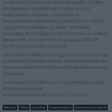
részeit el kell távolítani, és újra le kell vakolni. A födém
hőszigetelése a padlástérben történik. A sérült
fedélszerkezeti elemeket a statikai terv és
faanyagvédelmi szakvélemény szerint pótolni, cserélni
vagy bárdolni szükséges. Az épület külső falait
szárazjeges technológiával meg kell tisztítani az új festés
felvitele előtt. Az épület nyílászárói egyedi EURO 78
profilú fa nyílászárókból készülnek.
A fenti adatok tájékoztató jelleggel kerültek feltüntetésre,
az elvégzendő munkák részletes leírását a közbeszerzési
dokumentumok között található műszaki dokumentáció
tartalmazza.
A mai napon (2019. február 27.) megindítottuk címbeli
közbeszerzési eljárást.
Az ajánlattételi határidő 2019.03.11. 14:00 óra.
Aktuális
Tolna
játszóház
szabadidőpark
közbeszerzési eljárás