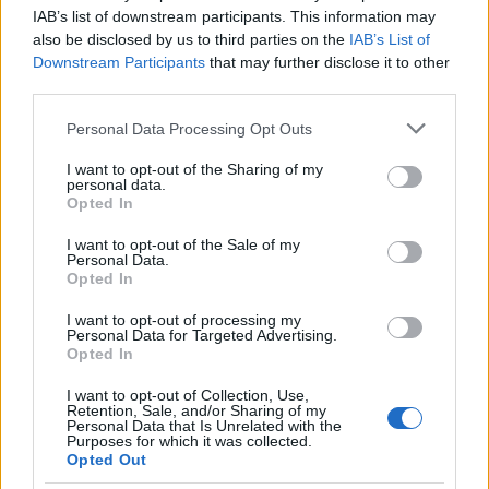
IAB’s list of downstream participants. This information may
also be disclosed by us to third parties on the
IAB’s List of
HE-DO
BKK
KM Építő Kft.
Főmterv Mérnöki Tervező Zrt.
Downstream Participants
that may further disclose it to other
third parties.
Látványos építési szakasz indult be a Flórián téri
felüljárón
Please note that this website/app uses one or more Google
Personal Data Processing Opt Outs
A tartós nyári hőség jelentős kihívás elé állítja a KM Építőt,
services and may gather and store information including but
ennek ellenére folyamatosan halad az aszfaltozás.
not limited to your visit or usage behaviour. You may click to
I want to opt-out of the Sharing of my
personal data.
grant or deny consent to Google and its third-party tags to
Opted In
use your data for below specified purposes in below Google
Paks II.: Mit jelent az 5. blokk új
consent section.
mérföldköve a felülvizsgálat
I want to opt-out of the Sale of my
árnyékában?
Personal Data.
Opted In
I want to opt-out of processing my
Personal Data for Targeted Advertising.
Elkészült a Liszt Ferenc repülőtér
Opted In
közelében lévő logisztikai bázis út- és
közműhálózatának fejlesztése
I want to opt-out of Collection, Use,
Retention, Sale, and/or Sharing of my
Personal Data that Is Unrelated with the
Purposes for which it was collected.
Opted Out
Látlelet a hazai víziközművekről?
Egyetlen, fél évszázados vezetéken