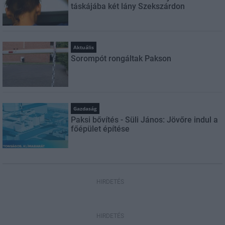
táskájába két lány Szekszárdon
Aktuális
Sorompót rongáltak Pakson
Gazdaság
Paksi bővítés - Süli János: Jövőre indul a
főépület építése
HIRDETÉS
HIRDETÉS