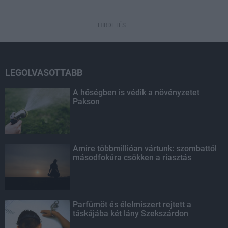
HIRDETÉS
LEGOLVASOTTABB
A hőségben is védik a növényzetet
Pakson
Amire többmillióan vártunk: szombattól
másodfokúra csökken a riasztás
Parfümöt és élelmiszert rejtett a
táskájába két lány Szekszárdon