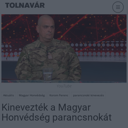
YouTube
Aktuális
Magyar Honvédség
Korom Ferenc
parancsnoki kinevezés
Kinevezték a Magyar
Honvédség parancsnokát