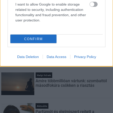
szabályzatot!
I want to allow Google to enable storage
related to security, including authentication
FELIRATKOZÁS
functionality and fraud prevention, and other
user protection.
LEGNÉZETTEBB
CONFIRM
Helyi hírek
A hőségben is védik a növényzetet
Pakson
Data Deletion
Data Access
Privacy Policy
Helyi hírek
Amire többmillióan vártunk: szombattól
másodfokúra csökken a riasztás
Aktuális
Parfümöt és élelmiszert rejtett a