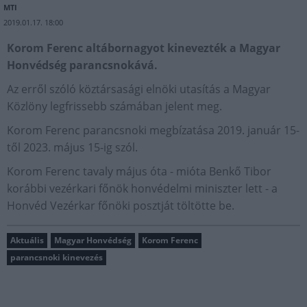
MTI
2019.01.17. 18:00
Korom Ferenc altábornagyot kinevezték a Magyar
Honvédség parancsnokává.
Az erről szóló köztársasági elnöki utasítás a Magyar
Közlöny legfrissebb számában jelent meg.
Korom Ferenc parancsnoki megbízatása 2019. január 15-
től 2023. május 15-ig szól.
Korom Ferenc tavaly május óta - mióta Benkő Tibor
korábbi vezérkari főnök honvédelmi miniszter lett - a
Honvéd Vezérkar főnöki posztját töltötte be.
Aktuális
Magyar Honvédség
Korom Ferenc
parancsnoki kinevezés