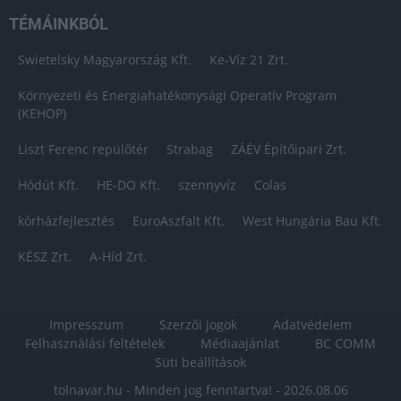
TÉMÁINKBÓL
Swietelsky Magyarország Kft.
Ke-Víz 21 Zrt.
Környezeti és Energiahatékonysági Operatív Program
(KEHOP)
Liszt Ferenc repülőtér
Strabag
ZÁÉV Építőipari Zrt.
Hódút Kft.
HE-DO Kft.
szennyvíz
Colas
kórházfejlesztés
EuroAszfalt Kft.
West Hungária Bau Kft.
KÉSZ Zrt.
A-Híd Zrt.
Impresszum
Szerzői jogok
Adatvédelem
Felhasználási feltételek
Médiaajánlat
BC COMM
Süti beállítások
tolnavar.hu - Minden jog fenntartva! - 2026.08.06