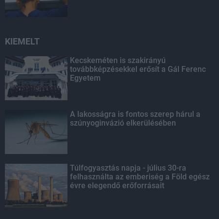
KIEMELT
Kecskeméten is szakirányú
továbbképzésekkel erősít a Gál Ferenc
Egyetem
A lakosságra is fontos szerep hárul a
szúnyoginvázió elkerülésében
Túlfogyasztás napja - július 30-ra
felhasználta az emberiség a Föld egész
évre elegendő erőforrásait