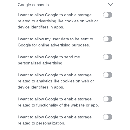
múlt Bicske vízellátása
Google consents
I want to allow Google to enable storage
related to advertising like cookies on web or
Épített öröksége megújításával is készül
device identifiers in apps.
Mohács a csata ötszázadik
évfordulójára
I want to allow my user data to be sent to
Google for online advertising purposes.
I want to allow Google to send me
personalized advertising.
HÍRLEVÉL
I want to allow Google to enable storage
related to analytics like cookies on web or
Név
device identifiers in apps.
I want to allow Google to enable storage
related to functionality of the website or app.
E-mail cím
I want to allow Google to enable storage
related to personalization.
Feliratkozom a hírlevélre és elfogadom az
adatvédelmi