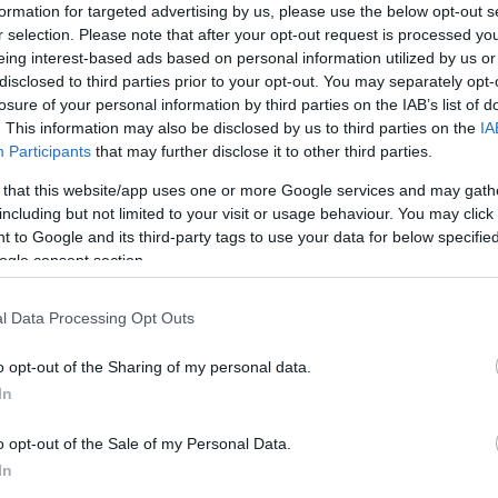
formation for targeted advertising by us, please use the below opt-out s
r selection. Please note that after your opt-out request is processed y
eing interest-based ads based on personal information utilized by us or
disclosed to third parties prior to your opt-out. You may separately opt-
tésben rögzített 2,5 milliárd forintos állami
losure of your personal information by third parties on the IAB’s list of
Minisztériumának (Emmi) szociális ügyekért és
. This information may also be disclosed by us to third parties on the
IA
ága az MTI-vel.
Participants
that may further disclose it to other third parties.
 that this website/app uses one or more Google services and may gath
 tanoda kaphat 12-15 millió forintot. Hozzátették,
including but not limited to your visit or usage behaviour. You may click 
á kell minősíttetnie magát, amely tanoda jellegű
 to Google and its third-party tags to use your data for below specifi
ogle consent section.
árkózásért felelős államtitkár decemberben jelentette
gyermekvédelmi törvényben rögzített gyermekjóléti
l Data Processing Opt Outs
 kormány költségvetési forrású pályázati
o opt-out of the Sharing of my personal data.
In
yek tanodai szolgáltatást nyújtottak az elmúlt egy
űzte hozzá az államtitkár.
o opt-out of the Sale of my Personal Data.
In
 az iskolát kiegészítve segítik a tanulásban a