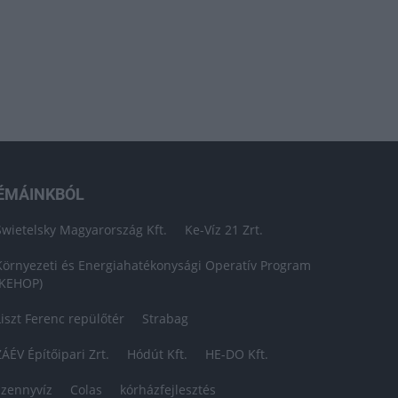
ÉMÁINKBÓL
Swietelsky Magyarország Kft.
Ke-Víz 21 Zrt.
Környezeti és Energiahatékonysági Operatív Program
(KEHOP)
Liszt Ferenc repülőtér
Strabag
ZÁÉV Építőipari Zrt.
Hódút Kft.
HE-DO Kft.
szennyvíz
Colas
kórházfejlesztés