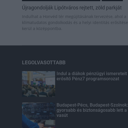
Újragondolják Lipótváros rejtett, zöld parkját
Indulhat a Honvéd tér megújításának tervezése, ahol a
klímatudatos gondolkodás és a helyi identitás erősítése
kerül a középpontba.
LEGOLVASOTTABB
Indul a diákok pénzügyi ismereteit
erősítő Pénz7 programsorozat
Budapest-Pécs, Budapest-Szolnok:
gyorsabb és biztonságosabb lett a
vasút