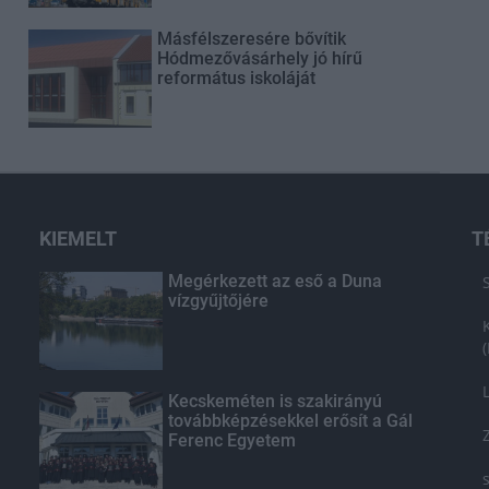
Másfélszeresére bővítik
Hódmezővásárhely jó hírű
református iskoláját
KIEMELT
T
Megérkezett az eső a Duna
vízgyűjtőjére
Kecskeméten is szakirányú
továbbképzésekkel erősít a Gál
Ferenc Egyetem