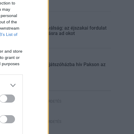
ection to
ou may
 personal
Aktuális
out of the
Energiaválság: az éjszakai fordulat
 downstream
bizakodásra ad okot
B’s List of
er and store
to grant or
Aktuális
ed purposes
Húsvéti játszóházba hív Pakson az
ASE
HIRDETÉS
HIRDETÉS