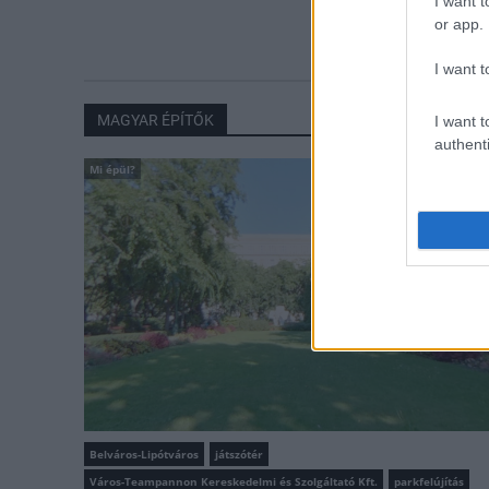
I want t
utolsó turbina
or app.
I want t
MAGYAR ÉPÍTŐK
I want t
authenti
Mi épül?
Belváros-Lipótváros
játszótér
Város-Teampannon Kereskedelmi és Szolgáltató Kft.
parkfelújítás