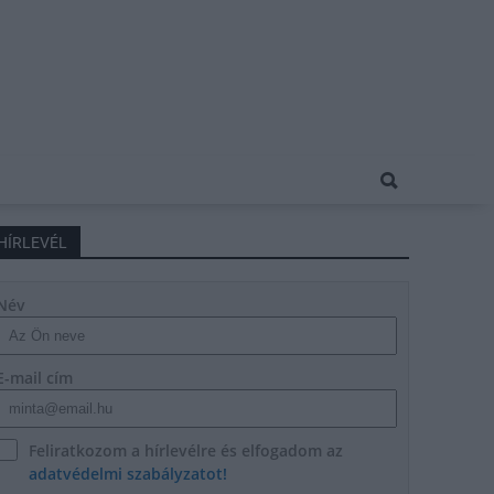
HÍRLEVÉL
Név
E-mail cím
Feliratkozom a hírlevélre és elfogadom az
adatvédelmi szabályzatot!