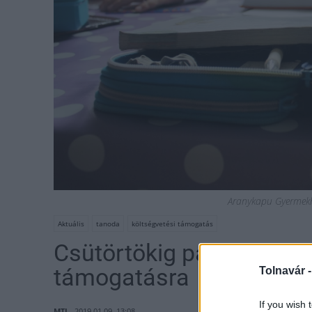
Aranykapu Gyermekh
Aktuális
tanoda
költségvetési támogatás
Csütörtökig pályázhatna
támogatásra
Tolnavár 
If you wish 
MTI
2019.01.09. 13:08