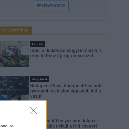
FELIRATKOZÁS
LEGNÉZETTEBB
Aktuális
Indul a diákok pénzügyi ismereteit
erősítő Pénz7 programsorozat
Helyi hírek
Budapest-Pécs, Budapest-Szolnok:
gyorsabb és biztonságosabb lett a
vasút
Gazdaság
Több mint 40 helyszínen dolgozik
fennakadás nélkül a Híd-csoport
sonal or