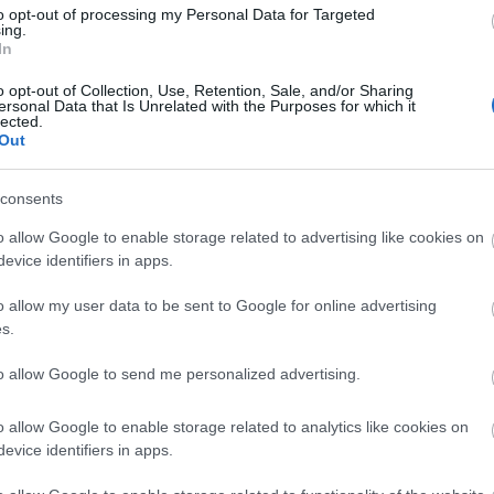
d munkát felnőtt korukban.
to opt-out of processing my Personal Data for Targeted
ing.
In
o opt-out of Collection, Use, Retention, Sale, and/or Sharing
ersonal Data that Is Unrelated with the Purposes for which it
lected.
Out
consents
o allow Google to enable storage related to advertising like cookies on
evice identifiers in apps.
Aktuális
o allow my user data to be sent to Google for online advertising
s.
to allow Google to send me personalized advertising.
o allow Google to enable storage related to analytics like cookies on
evice identifiers in apps.
és talán még
Az atomerőmű egyetlen
en tartható az
hatása a környezetre, hogy a