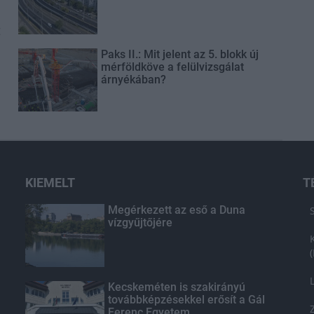
t
Paks II.: Mit jelent az 5. blokk új
mérföldköve a felülvizsgálat
árnyékában?
KIEMELT
T
Megérkezett az eső a Duna
vízgyűjtőjére
Kecskeméten is szakirányú
továbbképzésekkel erősít a Gál
Ferenc Egyetem