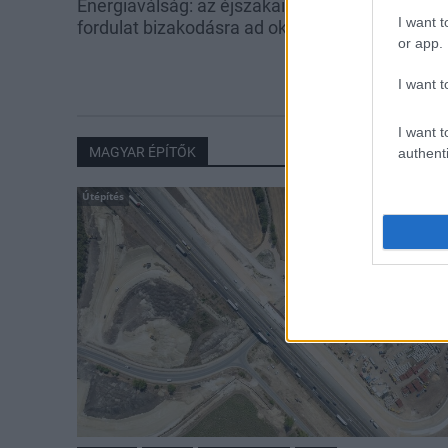
Energiaválság: az éjszakai
Paks: hétfőn 
I want t
fordulat bizakodásra ad okot
kedden üzemb
or app.
utolsó turbina
I want t
I want t
MAGYAR ÉPÍTŐK
authenti
Útépítés