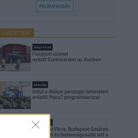
FELIRATKOZÁS
LEGNÉZETTEBB
Helyi hírek
Felújított üzletet
nyitott Szekszárdon az Auchan
Aktuális
Indul a diákok pénzügyi ismereteit
erősítő Pénz7 programsorozat
Helyi hírek
Budapest-Pécs, Budapest-Szolnok:
gyorsabb és biztonságosabb lett a