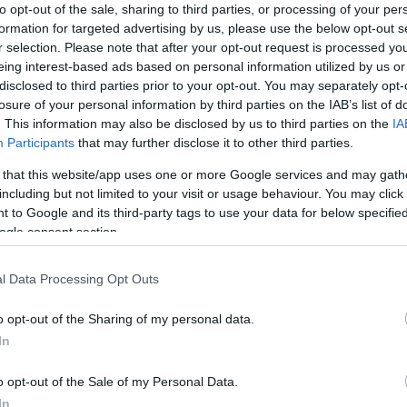
 elegendő az állami nyugdíjrendszer által
to opt-out of the sale, sharing to third parties, or processing of your per
ttek szerint hozzávetőlegesen havi kétszázezer
formation for targeted advertising by us, please use the below opt-out s
r selection. Please note that after your opt-out request is processed y
eing interest-based ads based on personal information utilized by us or
disclosed to third parties prior to your opt-out. You may separately opt-
t úgy a City Hitelbróker Kft. ötezer fős, saját
losure of your personal information by third parties on the IAB’s list of
akarítási Körkép kutatásában, hogy szerintük nem
. This information may also be disclosed by us to third parties on the
IA
rtják, hogy minél hamarabb elkezdjenek gondoskodni
Participants
that may further disclose it to other third parties.
 de a fiatalok is egyre inkább nyitottak a nyugdíjcélú
 that this website/app uses one or more Google services and may gath
időtáv áll rendelkezésükre a nyugdíjkorhatárig, a 20-
including but not limited to your visit or usage behaviour. You may click 
n havi húszezer forintot, míg a harminc év felettiek
 to Google and its third-party tags to use your data for below specifi
élre nyugdíjmegtakarításba.
ogle consent section.
eretnék fenntartani azt az életszínvonalat, amit aktív
l Data Processing Opt Outs
léka szerint az állami nyugdíj mellett további
 Mivel átlagosan 16 évet (192 hónap) élünk a
o opt-out of the Sharing of my personal data.
ogy rendelkezésünkre álljon időskorunkban a havi
In
 forint megtakarításra lesz szükségünk.
o opt-out of the Sale of my Personal Data.
erselyben vagy választhatunk a három nyugdíjcélú
In