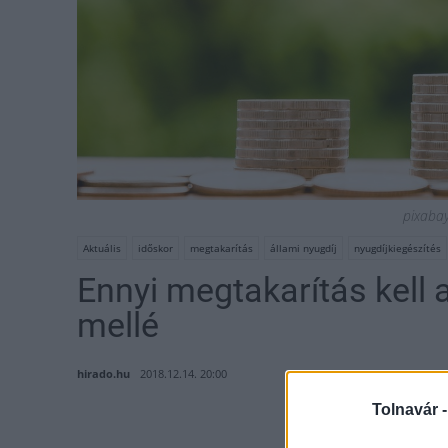
pixabay 
Aktuális
időskor
megtakarítás
állami nyugdíj
nyugdíjkiegészítés
Ennyi megtakarítás kell a
mellé
hirado.hu
2018.12.14. 20:00
Tolnavár 