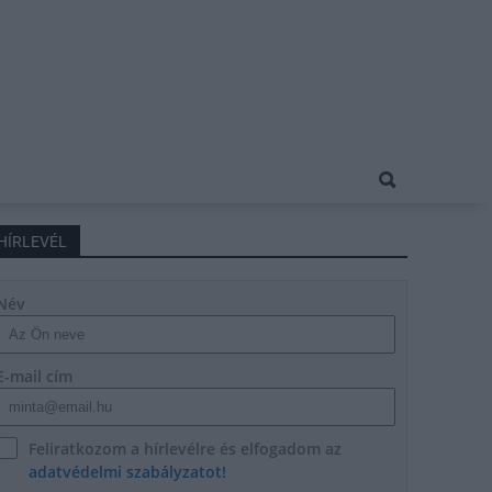
HÍRLEVÉL
Név
E-mail cím
Feliratkozom a hírlevélre és elfogadom az
adatvédelmi szabályzatot!