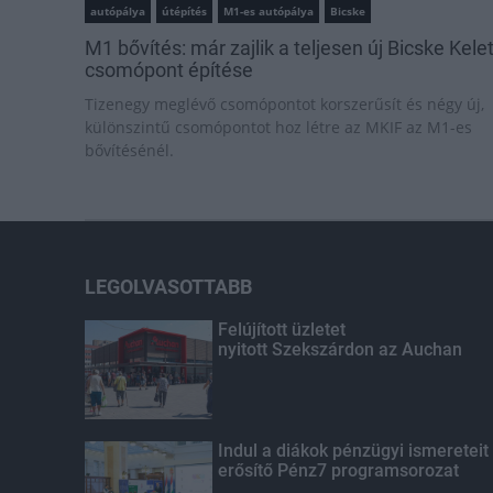
autópálya
útépítés
M1-es autópálya
Bicske
M1 bővítés: már zajlik a teljesen új Bicske Kele
csomópont építése
Tizenegy meglévő csomópontot korszerűsít és négy új,
különszintű csomópontot hoz létre az MKIF az M1-es
bővítésénél.
LEGOLVASOTTABB
Felújított üzletet
nyitott Szekszárdon az Auchan
Indul a diákok pénzügyi ismereteit
erősítő Pénz7 programsorozat