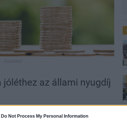
- illusztráció
 jóléthez az állami nyugdíj
-
Do Not Process My Personal Information