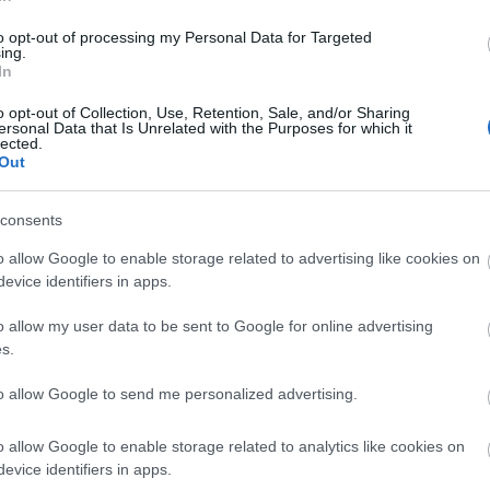
yugdíjbiztosítás – közül. A nyugdíjmegtakarításokat
zázalék adójóváírást, összesen maximum évi 280 ezer
to opt-out of processing my Personal Data for Targeted
kkel együtt szintén befektetnek.
ing.
In
kiegészítés
o opt-out of Collection, Use, Retention, Sale, and/or Sharing
ersonal Data that Is Unrelated with the Purposes for which it
lected.
Out
consents
o allow Google to enable storage related to advertising like cookies on
evice identifiers in apps.
Aktuális
o allow my user data to be sent to Google for online advertising
s.
to allow Google to send me personalized advertising.
o allow Google to enable storage related to analytics like cookies on
evice identifiers in apps.