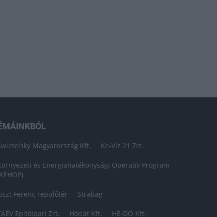
ÉMÁINKBÓL
Swietelsky Magyarország Kft.
Ke-Víz 21 Zrt.
Környezeti és Energiahatékonysági Operatív Program
(KEHOP)
Liszt Ferenc repülőtér
Strabag
ZÁÉV Építőipari Zrt.
Hódút Kft.
HE-DO Kft.