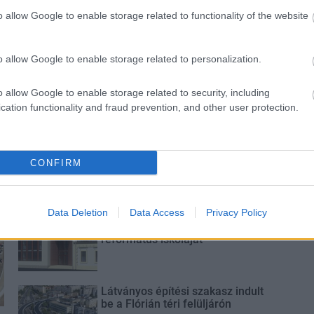
és talán még
Az atomerőmű egyetlen
o allow Google to enable storage related to functionality of the website
en tartható az
hatása a környezetre, hogy a
Duna vizét némileg felmelegíti
o allow Google to enable storage related to personalization.
o allow Google to enable storage related to security, including
cation functionality and fraud prevention, and other user protection.
Új gyalogosátkelők és jelzőlámpás
csomópont épül Angyalföldön
CONFIRM
Data Deletion
Data Access
Privacy Policy
Másfélszeresére bővítik
Hódmezővásárhely jó hírű
református iskoláját
Látványos építési szakasz indult
be a Flórián téri felüljárón