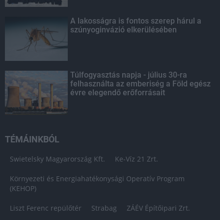
A lakosságra is fontos szerep hárul a
szúnyoginvázió elkerülésében
Túlfogyasztás napja - július 30-ra
felhasználta az emberiség a Föld egész
évre elegendő erőforrásait
TÉMÁINKBÓL
Swietelsky Magyarország Kft.
Ke-Víz 21 Zrt.
Környezeti és Energiahatékonysági Operatív Program
(KEHOP)
Liszt Ferenc repülőtér
Strabag
ZÁÉV Építőipari Zrt.