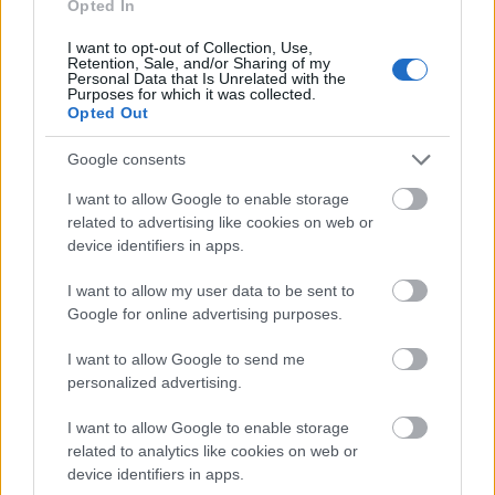
Opted In
Új gyalogosátkelők és jelzőlámpás
csomópont épül Angyalföldön
I want to opt-out of Collection, Use,
Retention, Sale, and/or Sharing of my
Personal Data that Is Unrelated with the
Purposes for which it was collected.
Opted Out
Másfélszeresére bővítik
Hódmezővásárhely jó hírű református
Google consents
iskoláját
I want to allow Google to enable storage
related to advertising like cookies on web or
device identifiers in apps.
Látványos építési szakasz indult be a
Flórián téri felüljárón
I want to allow my user data to be sent to
Google for online advertising purposes.
I want to allow Google to send me
Paks II.: Mit jelent az 5. blokk új
personalized advertising.
mérföldköve a felülvizsgálat
árnyékában?
I want to allow Google to enable storage
related to analytics like cookies on web or
device identifiers in apps.