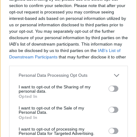
section to confirm your selection. Please note that after your
Útépítés
opt-out request is processed you may continue seeing
interest-based ads based on personal information utilized by
us or personal information disclosed to third parties prior to
your opt-out. You may separately opt-out of the further
disclosure of your personal information by third parties on the
IAB’s list of downstream participants. This information may
also be disclosed by us to third parties on the
IAB’s List of
Downstream Participants
that may further disclose it to other
third parties.
Please note that this website/app uses one or more Google
Personal Data Processing Opt Outs
services and may gather and store information including but
not limited to your visit or usage behaviour. You may click to
I want to opt-out of the Sharing of my
autópálya
útépítés
M1-es autópálya
Bicske
personal data.
grant or deny consent to Google and its third-party tags to
Opted In
M1 bővítés: már zajlik a teljesen új Bicske Kelet
use your data for below specified purposes in below Google
csomópont építése
consent section.
I want to opt-out of the Sale of my
Personal Data.
Tizenegy meglévő csomópontot korszerűsít és négy új,
Opted In
különszintű csomópontot hoz létre az MKIF az M1-es
bővítésénél.
I want to opt-out of processing my
Personal Data for Targeted Advertising.