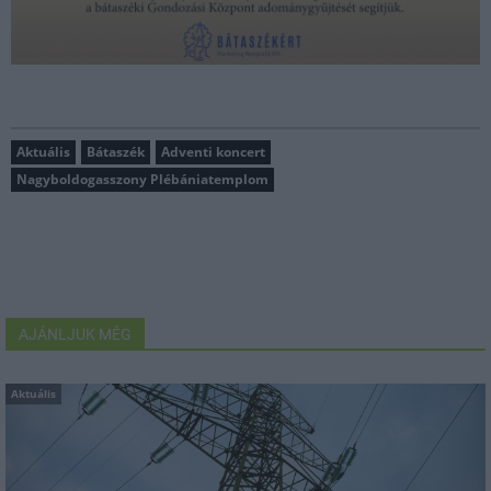
Aktuális
Bátaszék
Adventi koncert
Nagyboldogasszony Plébániatemplom
AJÁNLJUK MÉG
Aktuális