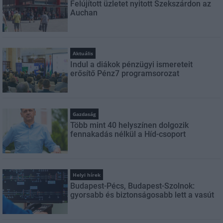
Felújított üzletet nyitott Szekszárdon az
Auchan
Aktuális
Indul a diákok pénzügyi ismereteit
erősítő Pénz7 programsorozat
Gazdaság
Több mint 40 helyszínen dolgozik
fennakadás nélkül a Híd-csoport
Helyi hírek
Budapest-Pécs, Budapest-Szolnok:
gyorsabb és biztonságosabb lett a vasút