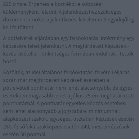
220 címre. Érdemes a borítékot elsőbbségi
küldeményként feladni. A jelentkezéshez szükséges
dokumentumokat a jelentkezési kérelemmel egyidejűleg
kell feltölteni
A pótfelvételi eljárásban egy felsőoktatási intézmény egy
képzésére lehet jelentkezni. A meghirdetett képzések -
kevés kivétellel - önköltséges formában indulnak - tették
hozzá.
Közölték, az idei általános felsőoktatási felvételi eljárás
során már meghirdetett képzések esetében a
pótfelvételi ponthatár nem lehet alacsonyabb, de egyes
esetekben magasabb lehet a július 25-én meghatározott
ponthatárnál. A ponthatár egyetlen képzés esetében
sem lehet alacsonyabb a jogszabályi minimumnál:
alapképzési szakok, egységes, osztatlan képzések esetén
280, felsőfokú szakképzés esetén 240, mesterképzések
esetén 50 pontnál.