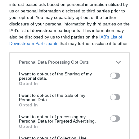
Aktuális
interest-based ads based on personal information utilized by
us or personal information disclosed to third parties prior to
your opt-out. You may separately opt-out of the further
disclosure of your personal information by third parties on the
IAB’s list of downstream participants. This information may
also be disclosed by us to third parties on the
IAB’s List of
Downstream Participants
that may further disclose it to other
third parties.
Az atomerőmű egyetlen hatása a környezetre, hogy a
Duna vizét némileg felmelegíti
Please note that this website/app uses one or more Google
Personal Data Processing Opt Outs
services and may gather and store information including but
not limited to your visit or usage behaviour. You may click to
I want to opt-out of the Sharing of my
personal data.
grant or deny consent to Google and its third-party tags to
Opted In
use your data for below specified purposes in below Google
consent section.
I want to opt-out of the Sale of my
Personal Data.
Opted In
MAGYAR ÉPÍTŐK
I want to opt-out of processing my
Personal Data for Targeted Advertising.
Útépítés
Opted In
I want to opt-out of Collection, Use,