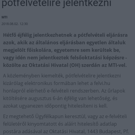
pótfelvételire jelentkezni
MTI
2018.08.02. 12:30
Hétfő éjfélig jelentkezhetnek a pótfelvételi eljárásra
azok, akik az általános eljárásban egyetlen általuk
megjelölt főiskolára, egyetemre sem kerültek be,
vagy idén nem jelentkeztek felsőoktatási képzésre -
közölte az Oktatási Hivatal (OH) szerdán az MTI-vel.
A közleményben kiemelték, pótfelvételire jelentkezni
kizárólag elektronikus formában lehet a felvi.hu
honlapról elérhető e-felvételi rendszerben. Az űrlapok
kitöltésére augusztus 6-án éjfélig van lehetőség, és
azokat ugyanezen időpontig hitelesíteni is kell.
Ez megtehető Ügyfélkapun keresztül, vagy az e-felvételi
felületéről kinyomtatott és aláírt hitelesítő adatlap
postára adásával az Oktatási Hivatal, 1443 Budapest, Pf.