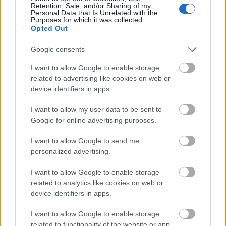
Retention, Sale, and/or Sharing of my
Personal Data that Is Unrelated with the
Purposes for which it was collected.
Opted Out
Google consents
I want to allow Google to enable storage
related to advertising like cookies on web or
device identifiers in apps.
HE-DO
BKK
KM Építő Kft.
Főmterv Mérnöki Tervező Zrt.
I want to allow my user data to be sent to
Google for online advertising purposes.
Látványos építési szakasz indult be a Flórián téri
felüljárón
I want to allow Google to send me
A tartós nyári hőség jelentős kihívás elé állítja a KM Építőt,
personalized advertising.
ennek ellenére folyamatosan halad az aszfaltozás.
I want to allow Google to enable storage
related to analytics like cookies on web or
Paks II.: Mit jelent az 5. blokk új
device identifiers in apps.
mérföldköve a felülvizsgálat
árnyékában?
I want to allow Google to enable storage
related to functionality of the website or app.