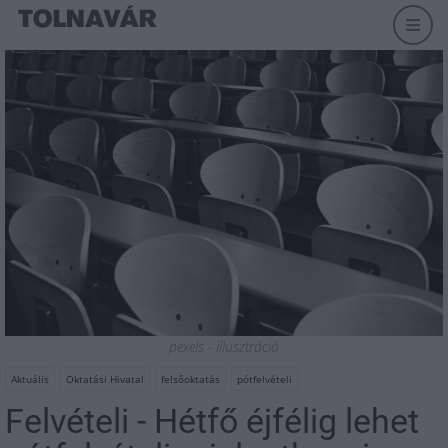
pexels - illusztráció
Aktuális
Oktatási Hivatal
felsőoktatás
pótfelvételi
Felvételi - Hétfő éjfélig lehet