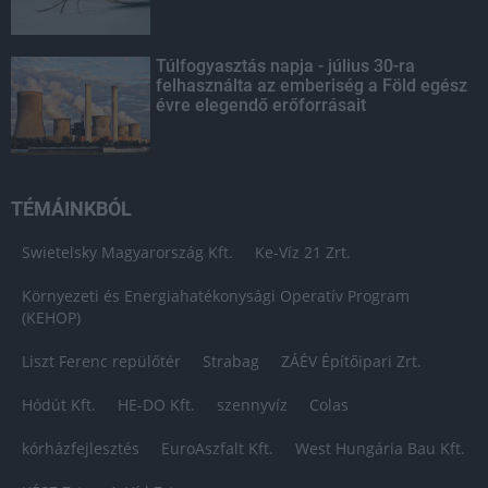
Túlfogyasztás napja - július 30-ra
felhasználta az emberiség a Föld egész
évre elegendő erőforrásait
TÉMÁINKBÓL
Swietelsky Magyarország Kft.
Ke-Víz 21 Zrt.
Környezeti és Energiahatékonysági Operatív Program
(KEHOP)
Liszt Ferenc repülőtér
Strabag
ZÁÉV Építőipari Zrt.
Hódút Kft.
HE-DO Kft.
szennyvíz
Colas
kórházfejlesztés
EuroAszfalt Kft.
West Hungária Bau Kft.