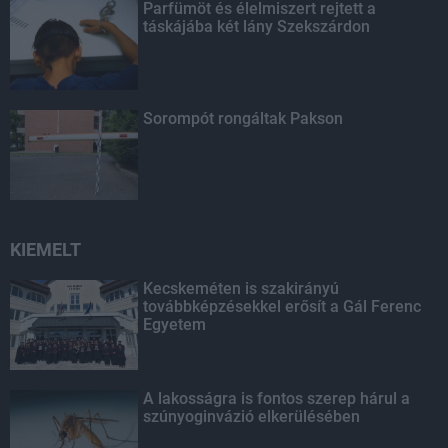
Parfümöt és élelmiszert rejtett a
táskájába két lány Szekszárdon
Sorompót rongáltak Pakson
KIEMELT
Kecskeméten is szakirányú
továbbképzésekkel erősít a Gál Ferenc
Egyetem
A lakosságra is fontos szerep hárul a
szúnyoginvázió elkerülésében