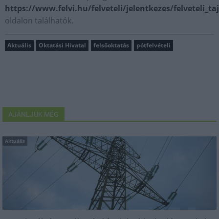
https://www.felvi.hu/felveteli/jelentkezes/felveteli_ta
oldalon találhatók.
Aktuális
Oktatási Hivatal
felsőoktatás
pótfelvételi
AJÁNLJUK MÉG
Aktuális