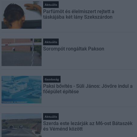
Aktuális
Parfümöt és élelmiszert rejtett a
táskájába két lány Szekszárdon
Aktuális
Sorompót rongáltak Pakson
Gazdaság
Paksi bővítés - Süli János: Jövőre indul a
főépület építése
Aktuális
Szerda este lezárják az M6-ost Bátaszék
és Véménd között