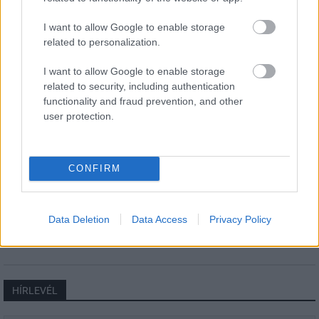
Elkészült a Liszt Ferenc repülőtér
I want to allow Google to enable storage
közelében lévő logisztikai bázis út- és
related to personalization.
közműhálózatának fejlesztése
I want to allow Google to enable storage
related to security, including authentication
Látlelet a hazai víziközművekről?
functionality and fraud prevention, and other
Egyetlen, fél évszázados vezetéken
user protection.
múlt Bicske vízellátása
CONFIRM
Épített öröksége megújításával is készül
Mohács a csata ötszázadik
évfordulójára
Data Deletion
Data Access
Privacy Policy
HÍRLEVÉL