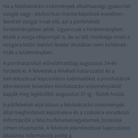
Ha a felsőoktatási intézmények alkalmassági, gyakorlati
vizsgát vagy - elsősorban mesterképzések esetében -
felvételi vizsgát írnak elő, azt a pótfelvételi
hirdetményében jelzik. Ugyancsak a hirdetményben
közlik a vizsga időpontját is, de az idő rövidsége miatt a
vizsgára külön behívó levelet általában nem küldenek -
írták a közleményben.
A ponthatárokat előreláthatólag augusztus 24-én
hirdetik ki. A felvettek a felvételi határozatot és a
beiratkozással kapcsolatos tudnivalókat a ponthatárok
kihirdetését követően felsőoktatási intézményüktől
kapják meg legkésőbb augusztus 31-ig - fűzték hozzá.
A pótfelvételi eljárásban a felsőoktatási intézmények
által meghirdetett képzésekre és a szakokra vonatkozó
információk a felvi.hu/felveteli/egyetemek_foiskolak
címen olvashatók. A felvételi jelentkezéssel kapcsolatos
általános információk pedig a