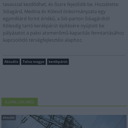
tavasszal kezdődhet, és őszre fejeződik be. Hozzátette:
Sióagárd, Medina és Kölesd önkormányzata egy
egymilliárd forint értékű, a Sió-parton Sióagárdtól
Kölesdig tartó kerékpárút építésére nyújtott be
pályázatot a paksi atomerőmű-kapacitás fenntartásához
kapcsolódó térségfejlesztési alaphoz.
Aktuális
Tolna megye
kerékpárút
AJÁNLJUK MÉG
Aktuális