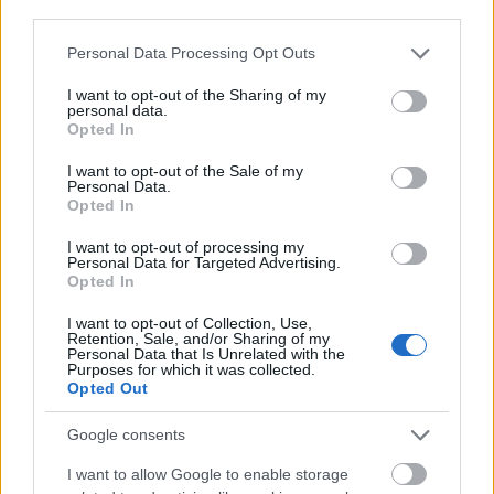
third parties.
MAGYAR ÉPÍTŐK
Please note that this website/app uses one or more Google
Personal Data Processing Opt Outs
services and may gather and store information including but
Aktuális
not limited to your visit or usage behaviour. You may click to
I want to opt-out of the Sharing of my
personal data.
grant or deny consent to Google and its third-party tags to
Opted In
use your data for below specified purposes in below Google
consent section.
I want to opt-out of the Sale of my
Personal Data.
Opted In
I want to opt-out of processing my
Personal Data for Targeted Advertising.
Opted In
I want to opt-out of Collection, Use,
Retention, Sale, and/or Sharing of my
Personal Data that Is Unrelated with the
Purposes for which it was collected.
Tata
műemlékfelújítás
műemlék
restaurálás
Opted Out
Történelmi táj, amelynek minden köve mesél –
megújul a tatai Angolkert
Google consents
A projekt részeként megújulnak a területen található
I want to allow Google to enable storage
műemlékek, köztük a különleges Műromok, valamint a közeli