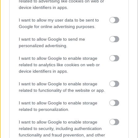
related to advertising like cookies on web or
Várkanyarban álló Nepomuki Szent János híd és szobor is.
device identifiers in apps.
M1 bővítés: már zajlik a teljesen új
I want to allow my user data to be sent to
Bicske Kelet csomópont építése
Google for online advertising purposes.
I want to allow Google to send me
personalized advertising.
Új gyalogosátkelők és jelzőlámpás
I want to allow Google to enable storage
csomópont épül Angyalföldön
related to analytics like cookies on web or
device identifiers in apps.
I want to allow Google to enable storage
Másfélszeresére bővítik
related to functionality of the website or app.
Hódmezővásárhely jó hírű református
iskoláját
I want to allow Google to enable storage
related to personalization.
Látványos építési szakasz indult be a
I want to allow Google to enable storage
Flórián téri felüljárón
related to security, including authentication
functionality and fraud prevention, and other