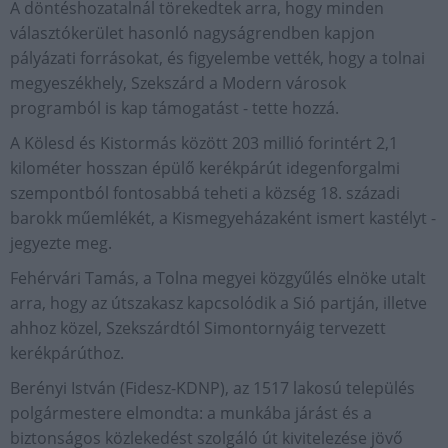
A döntéshozatalnál törekedtek arra, hogy minden
választókerület hasonló nagyságrendben kapjon
pályázati forrásokat, és figyelembe vették, hogy a tolnai
megyeszékhely, Szekszárd a Modern városok
programból is kap támogatást - tette hozzá.
A Kölesd és Kistormás között 203 millió forintért 2,1
kilométer hosszan épülő kerékpárút idegenforgalmi
szempontból fontosabbá teheti a község 18. századi
barokk műemlékét, a Kismegyeházaként ismert kastélyt -
jegyezte meg.
Fehérvári Tamás, a Tolna megyei közgyűlés elnöke utalt
arra, hogy az útszakasz kapcsolódik a Sió partján, illetve
ahhoz közel, Szekszárdtól Simontornyáig tervezett
kerékpárúthoz.
Berényi István (Fidesz-KDNP), az 1517 lakosú település
polgármestere elmondta: a munkába járást és a
biztonságos közlekedést szolgáló út kivitelezése jövő