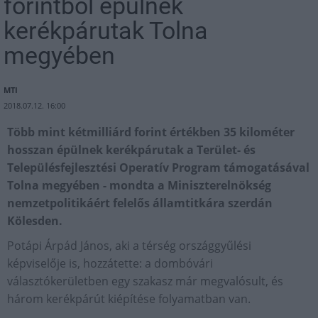
forintból épülnek
kerékpárutak Tolna
megyében
MTI
2018.07.12. 16:00
Több mint kétmilliárd forint értékben 35 kilométer
hosszan épülnek kerékpárutak a Terület- és
Településfejlesztési Operatív Program támogatásával
Tolna megyében - mondta a Miniszterelnökség
nemzetpolitikáért felelős államtitkára szerdán
Kölesden.
Potápi Árpád János, aki a térség országgyűlési
képviselője is, hozzátette: a dombóvári
választókerületben egy szakasz már megvalósult, és
három kerékpárút kiépítése folyamatban van.