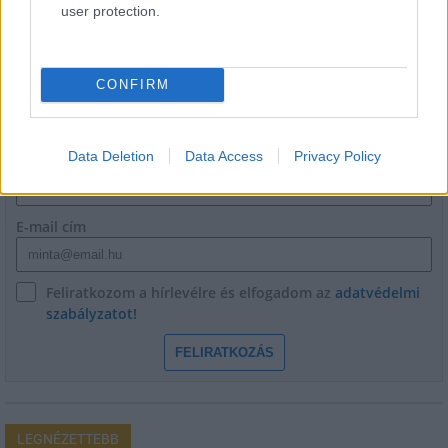
user protection.
CONFIRM
HÍRLEVÉL
Data Deletion
Data Access
Privacy Policy
Név
E-mail cím
Feliratkozom a hírlevélre és elfogadom az
adatvédelmi
szabályzatot!
FELIRATKOZÁS
LEGNÉZETTEBB