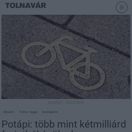
pixabay - illusztráció
Aktuális
Tolna megye
kerékpárút
Potápi: több mint kétmilliárd