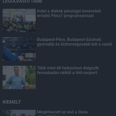
LEGOLVASOTTABB
Indul a diákok pénzügyi ismereteit
erősítő Pénz7 programsorozat
Budapest-Pécs, Budapest-Szolnok:
gyorsabb és biztonságosabb lett a vasút
Több mint 40 helyszínen dolgozik
fennakadás nélkül a Híd-csoport
KIEMELT
Megérkezett az eső a Duna