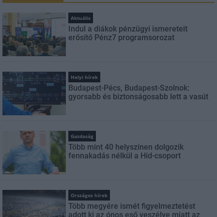
Aktuális
Indul a diákok pénzügyi ismereteit
erősítő Pénz7 programsorozat
Helyi hírek
Budapest-Pécs, Budapest-Szolnok:
gyorsabb és biztonságosabb lett a vasút
Gazdaság
Több mint 40 helyszínen dolgozik
fennakadás nélkül a Híd-csoport
Országos hírek
Több megyére ismét figyelmeztetést
adott ki az ónos eső veszélye miatt az