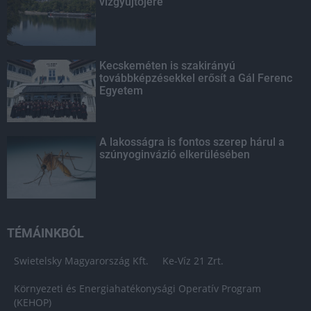
vízgyűjtőjére
Kecskeméten is szakirányú
továbbképzésekkel erősít a Gál Ferenc
Egyetem
A lakosságra is fontos szerep hárul a
szúnyoginvázió elkerülésében
TÉMÁINKBÓL
Swietelsky Magyarország Kft.
Ke-Víz 21 Zrt.
Környezeti és Energiahatékonysági Operatív Program
(KEHOP)