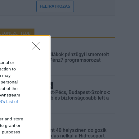
FELIRATKOZÁS
LEGNÉZETTEBB
Aktuális
Indul a diákok pénzügyi ismereteit
erősítő Pénz7 programsorozat
sonal or
ection to
ou may
 personal
Helyi hírek
out of the
Budapest-Pécs, Budapest-Szolnok:
 downstream
gyorsabb és biztonságosabb lett a
B’s List of
vasút
er and store
Gazdaság
to grant or
Több mint 40 helyszínen dolgozik
ed purposes
fennakadás nélkül a Híd-csoport