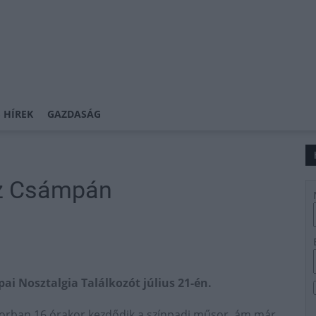
 HÍREK
GAZDASÁG
sz Csámpán
i Nosztalgia Találkozót július 21-én.
átorban 16 órakor kezdődik a színpadi műsor, ám már