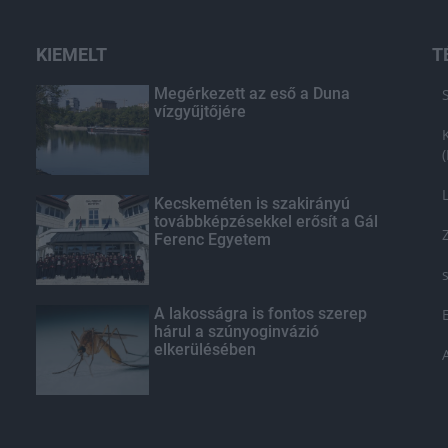
KIEMELT
T
Megérkezett az eső a Duna
vízgyűjtőjére
Kecskeméten is szakirányú
továbbképzésekkel erősít a Gál
Ferenc Egyetem
A lakosságra is fontos szerep
hárul a szúnyoginvázió
elkerülésében