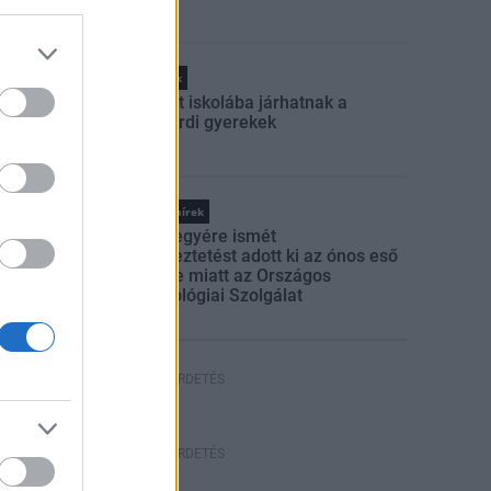
Helyi hírek
Felújított iskolába járhatnak a
szekszárdi gyerekek
Országos hírek
Több megyére ismét
figyelmeztetést adott ki az ónos eső
veszélye miatt az Országos
Meteorológiai Szolgálat
HIRDETÉS
HIRDETÉS