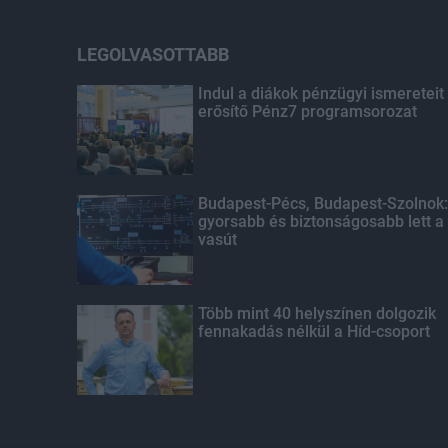
LEGOLVASOTTABB
Indul a diákok pénzügyi ismereteit
erősítő Pénz7 programsorozat
Budapest-Pécs, Budapest-Szolnok:
gyorsabb és biztonságosabb lett a
vasút
Több mint 40 helyszínen dolgozik
fennakadás nélkül a Híd-csoport