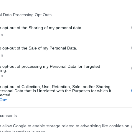
l Data Processing Opt Outs
Aktuális
o opt-out of the Sharing of my personal data.
In
o opt-out of the Sale of my Personal Data.
In
to opt-out of processing my Personal Data for Targeted
ing.
és talán még
Az atomerőmű egyetlen
In
en tartható az
hatása a környezetre, hogy a
Duna vizét némileg felmelegíti
o opt-out of Collection, Use, Retention, Sale, and/or Sharing
ersonal Data that Is Unrelated with the Purposes for which it
lected.
Out
consents
o allow Google to enable storage related to advertising like cookies on
M1 bővítés: már zajlik a teljesen új