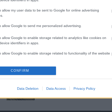
evice identifiers in apps.
Bicske Kelet csomópont építése
o allow my user data to be sent to Google for online advertising
s.
Új gyalogosátkelők és jelzőlámpás
to allow Google to send me personalized advertising.
csomópont épül Angyalföldön
o allow Google to enable storage related to analytics like cookies on
evice identifiers in apps.
Másfélszeresére bővítik
o allow Google to enable storage related to functionality of the website
Hódmezővásárhely jó hírű
református iskoláját
o allow Google to enable storage related to personalization.
CONFIRM
Látványos építési szakasz indult
o allow Google to enable storage related to security, including
be a Flórián téri felüljárón
cation functionality and fraud prevention, and other user protection.
Data Deletion
Data Access
Privacy Policy