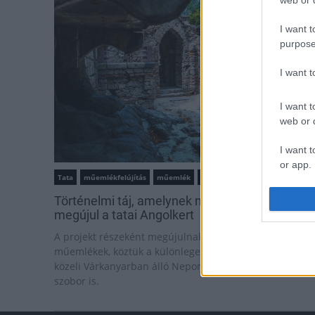
web or d
I want t
purpose
I want 
I want t
web or d
I want t
or app.
Tata
műemlékfelújítás
műemlék
restaurálás
I want t
Történelmi táj, amelynek minden köve mesél –
megújul a tatai Angolkert
I want t
A projekt részeként megújulnak a területen található
authenti
műemlékek, köztük a különleges Műromok, valamint a
közeli Várkanyarban álló Nepomuki Szent János híd és
szobor is.