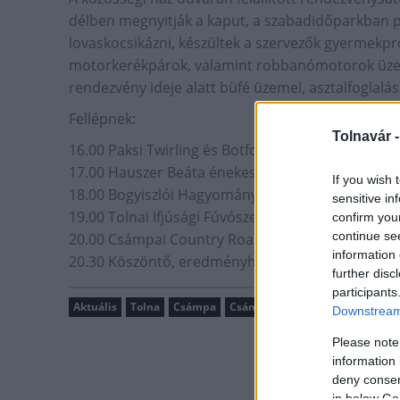
délben megnyitják a kaput, a szabadidőparkban ped
lovaskocsikázni, készültek a szervezők gyermekpr
motorkerékpárok, valamint robbanómotorok üzem
rendezvény ideje alatt büfé üzemel, asztalfoglalá
Fellépnek:
Tolnavár 
16.00 Paksi Twirling és Botforgató Kulturális és 
17.00 Hauszer Beáta énekes előadó
If you wish 
18.00 Bogyiszlói Hagyományőrző Egyesület
sensitive in
19.00 Tolnai Ifjúsági Fúvószenekar
confirm you
continue se
20.00 Csámpai Country Road Club
information 
20.30 Köszöntő, eredményhirdetés, majd bál, zené
further disc
participants
Aktuális
Tolna
Csámpa
Csámpai Nosztalgia Találkozó
Downstream 
Please note
information 
deny consent
in below Go