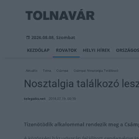
2026.08.08, Szombat
KEZDŐLAP
ROVATOK
HELYI HÍREK
ORSZÁGOS
Aktuális
Tolna
Csámpa
Csámpai Nosztalgia Találkozó
Nosztalgia találkozó le
telepaks.net
2018.07.19. 00:39
Tizenötödik alkalommal rendezik meg a Csámpa
A közösségi ház udvarán felállított rendezvénys