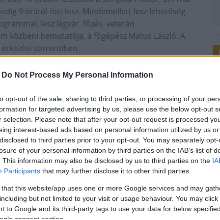
ig 9 órától foci lesz. Mindemellett lesz lehetőség
ogrammal, lesz légvár, főzés, veterán
 közbeni bemutatója, a főgépész Matus László. A
s érkezési sorrendben.
-
Do Not Process My Personal Information
Sportegyesület
to opt-out of the sale, sharing to third parties, or processing of your per
formation for targeted advertising by us, please use the below opt-out s
r selection. Please note that after your opt-out request is processed y
eing interest-based ads based on personal information utilized by us or
disclosed to third parties prior to your opt-out. You may separately opt-
l a Tóth Trió
losure of your personal information by third parties on the IAB’s list of
. This information may also be disclosed by us to third parties on the
IA
Participants
that may further disclose it to other third parties.
 that this website/app uses one or more Google services and may gath
including but not limited to your visit or usage behaviour. You may click 
 to Google and its third-party tags to use your data for below specifi
ogle consent section.