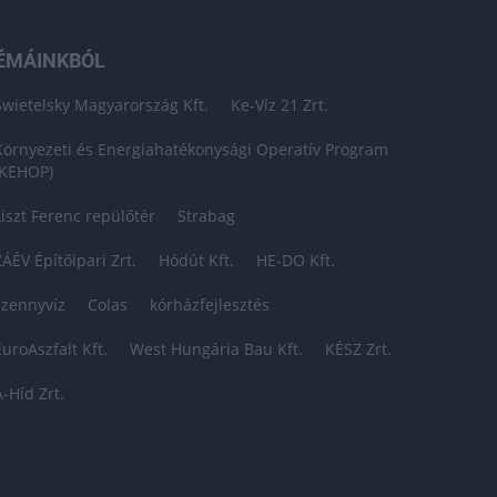
ÉMÁINKBÓL
Swietelsky Magyarország Kft.
Ke-Víz 21 Zrt.
Környezeti és Energiahatékonysági Operatív Program
(KEHOP)
Liszt Ferenc repülőtér
Strabag
ZÁÉV Építőipari Zrt.
Hódút Kft.
HE-DO Kft.
szennyvíz
Colas
kórházfejlesztés
EuroAszfalt Kft.
West Hungária Bau Kft.
KÉSZ Zrt.
A-Híd Zrt.