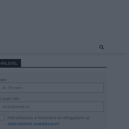
HÍRLEVÉL
Név
E-mail cím
Feliratkozom a hírlevélre és elfogadom az
adatvédelmi szabályzatot!