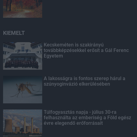
KIEMELT
Kecskeméten is szakirányú
továbbképzésekkel erősít a Gál Ferenc
Egyetem
A lakosságra is fontos szerep hárul a
szúnyoginvázió elkerülésében
Túlfogyasztás napja - július 30-ra
felhasználta az emberiség a Föld egész
évre elegendő erőforrásait