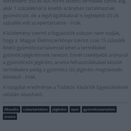
literenként 350 és 800 forint közötti termékek szinte alig,
akár 1 százaléknál is kisebb arányban tartalmaznak
gyümölcsöt, de a legdrágábbaknál is legfeljebb 20-26
százalék volt az epertartalom - írták.
A közlemény szerint a fogyasztók sokszor nem tudják,
hogy a Magyar Élelmiszerkönyv szerint csak 15 százalék
feletti gyümölcstartalomnál lehet a termékeket
gyümölcsjégkrémnek nevezni. Ennél csekélyebb aránynál
a gyümölcsös jégkrém, aroma felhasználásával készült
termékekre pedig a gyümölcs ízű jégkrém megnevezés
kötelező - írták.
A vizsgálat eredménye a Tudatos Vásárlók Egyesületének
oldalán olvasható.
Aktuális
cukortartalom
jégkrém
eper
gyümölcstartalom
aroma