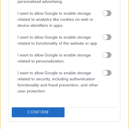
personalized advertising.
közelében lévő logisztikai bázis út- és
közműhálózatának fejlesztése
I want to allow Google to enable storage
related to analytics like cookies on web or
device identifiers in apps.
Látlelet a hazai víziközművekről?
Egyetlen, fél évszázados vezetéken
I want to allow Google to enable storage
múlt Bicske vízellátása
related to functionality of the website or app.
I want to allow Google to enable storage
related to personalization.
I want to allow Google to enable storage
HÍRLEVÉL
related to security, including authentication
functionality and fraud prevention, and other
user protection.
Név
E-mail cím
CONFIRM