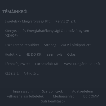
TÉMÁINKBÓL
Swietelsky Magyarország Kft.
Ke-Víz 21 Zrt.
Környezeti és Energiahatékonysági Operatív Program
(KEHOP)
Liszt Ferenc repülőtér
Strabag
ZÁÉV Építőipari Zrt.
Hódút Kft.
HE-DO Kft.
szennyvíz
Colas
kórházfejlesztés
EuroAszfalt Kft.
West Hungária Bau Kft.
KÉSZ Zrt.
A-Híd Zrt.
Impresszum
Szerzői jogok
Adatvédelem
Felhasználási feltételek
Médiaajánlat
BC COMM
Süti beállítások