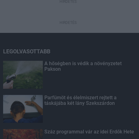
HIRDETÉS
HIRDETÉS
LEGOLVASOTTABB
A hőségben is védik a növényzetet
Pakson
Parfümöt és élelmiszert rejtett a
táskájába két lány Szekszárdon
Száz programmal vár az idei Erdők Hete