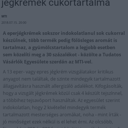
jégkrémek cukortartalma
MTI
2018.07.15. 20:00
A eperjégkrémek sokszor indokolatlanul sok cukorral
készülnek, több termék pedig fölösleges aromát is
tartalmaz, a gyümölcstartalom a legjobb esetben
sem közelíti meg a 30 százalékot - közölte a Tudatos
Vásárlók Egyesülete szerdán az MTI-vel.
A 13 eper- vagy epres jégkrém vizsgálatakor kritikus
anyagot nem találtak, de szinte mindegyik tartalmazott
állagjavításra használt allergizáló adalékot. Kifogásolták,
hogy a vizsgált jégkrémek közül csak 4 készült tejszínnel,
a többihez tejsavóport használtak. Az egyesület szerint
indokolatlan, hogy 2 kivétellel mindegyik termék
tartalmazott mesterséges aromákat, noha - mint írták -
jó minőséget ezek nélkül is el lehet érni. Az olcsóbb,