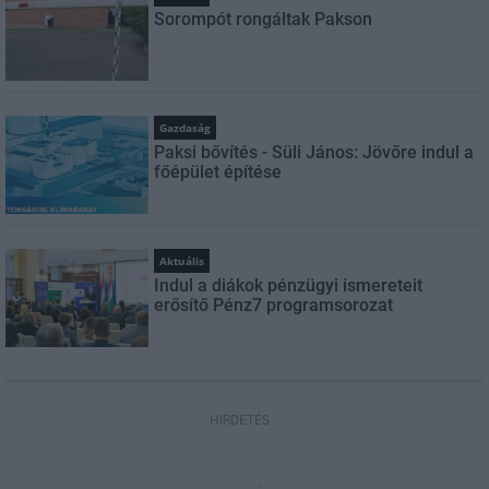
Sorompót rongáltak Pakson
Gazdaság
Paksi bővítés - Süli János: Jövőre indul a
főépület építése
Aktuális
Indul a diákok pénzügyi ismereteit
erősítő Pénz7 programsorozat
HIRDETÉS