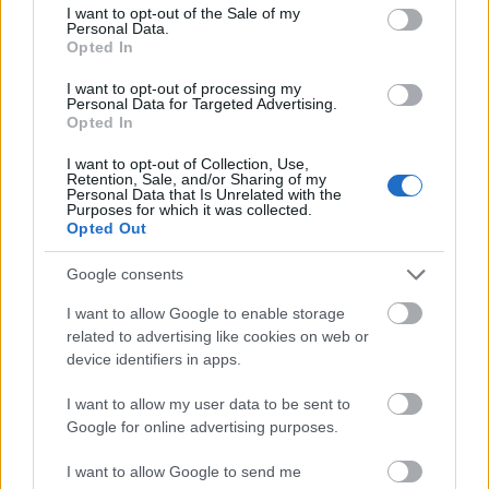
consent section.
I want to opt-out of the Sale of my
Personal Data.
Opted In
Hódmezővásárhely
iskolaépítés
FERROÉP Zrt.
oktatási beruházás
I want to opt-out of processing my
Personal Data for Targeted Advertising.
Másfélszeresére bővítik Hódmezővásárhely jó hírű
Opted In
református iskoláját
I want to opt-out of Collection, Use,
A Szőnyi Benjámin Általános Iskola fejlesztését a FERROÉP
Retention, Sale, and/or Sharing of my
kivitelezheti; a munkák csaknem egy évig tartanak majd.
Personal Data that Is Unrelated with the
Purposes for which it was collected.
Opted Out
Látványos építési szakasz indult be a
Flórián téri felüljárón
Google consents
I want to allow Google to enable storage
related to advertising like cookies on web or
device identifiers in apps.
Paks II.: Mit jelent az 5. blokk új
mérföldköve a felülvizsgálat
I want to allow my user data to be sent to
árnyékában?
Google for online advertising purposes.
I want to allow Google to send me
Elkészült a Liszt Ferenc repülőtér