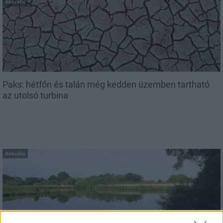
Aktuális
Paks: hétfőn és talán még kedden üzemben tartható
az utolsó turbina
Aktuális