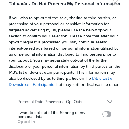
Tolnavár -
Do Not Process My Personal Information
Az atomerőmű egyetlen hatása a környezetre, hogy a
Duna vizét némileg felmelegíti
If you wish to opt-out of the sale, sharing to third parties, or
processing of your personal or sensitive information for
targeted advertising by us, please use the below opt-out
section to confirm your selection. Please note that after your
opt-out request is processed you may continue seeing
interest-based ads based on personal information utilized by
us or personal information disclosed to third parties prior to
MAGYAR ÉPÍTŐK
your opt-out. You may separately opt-out of the further
disclosure of your personal information by third parties on the
IAB’s list of downstream participants. This information may
Mi épül?
also be disclosed by us to third parties on the
IAB’s List of
Downstream Participants
that may further disclose it to other
third parties.
Please note that this website/app uses one or more Google
Personal Data Processing Opt Outs
services and may gather and store information including but
not limited to your visit or usage behaviour. You may click to
I want to opt-out of the Sharing of my
personal data.
grant or deny consent to Google and its third-party tags to
Opted In
use your data for below specified purposes in below Google