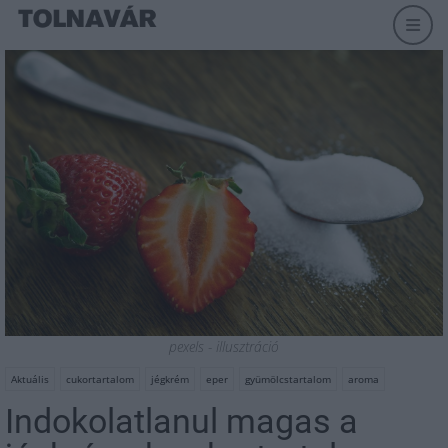
pexels - illusztráció
Aktuális
cukortartalom
jégkrém
eper
gyümölcstartalom
aroma
Indokolatlanul magas a