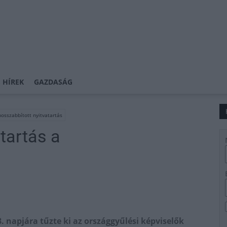
 HÍREK
GAZDASÁG
hosszabbított nyitvatartás
tartás a
8. napjára tűzte ki az országgyűlési képviselők