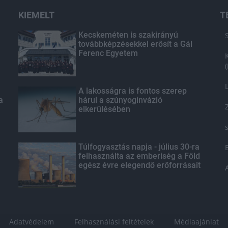
KIEMELT
T
Kecskeméten is szakirányú
továbbképzésekkel erősít a Gál
Ferenc Egyetem
A lakosságra is fontos szerep
a
hárul a szúnyoginvázió
elkerülésében
Túlfogyasztás napja - július 30-ra
felhasználta az emberiség a Föld
egész évre elegendő erőforrásait
Adatvédelem
Felhasználási feltételek
Médiaajánlat