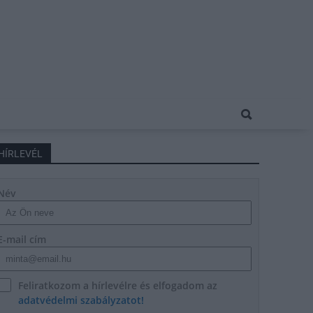
HÍRLEVÉL
Név
E-mail cím
Feliratkozom a hírlevélre és elfogadom az
adatvédelmi szabályzatot!