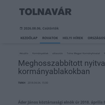
2026.08.06, Csütörtök
KEZDŐLAP
ROVATOK
HELYI HÍREK
ORSZÁGOS
Aktuális
Kormányablak
választás
Tolna Megyei Kormányhivatal
Meghosszabbított nyitva
kormányablakokban
TMKH
2018.04.04. 15:00
Áder János köztársasági elnök úr 2018. április 