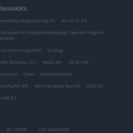
ÉMÁINKBÓL
Swietelsky Magyarország Kft.
Ke-Víz 21 Zrt.
Környezeti és Energiahatékonysági Operatív Program
(KEHOP)
Liszt Ferenc repülőtér
Strabag
ZÁÉV Építőipari Zrt.
Hódút Kft.
HE-DO Kft.
szennyvíz
Colas
kórházfejlesztés
EuroAszfalt Kft.
West Hungária Bau Kft.
KÉSZ Zrt.
A-Híd Zrt.
BC COMM
Süti beállítások