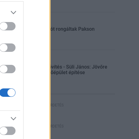
Aktuális
Sorompót rongáltak Pakson
Gazdaság
Paksi bővítés - Süli János: Jövőre
indul a főépület építése
HIRDETÉS
HIRDETÉS