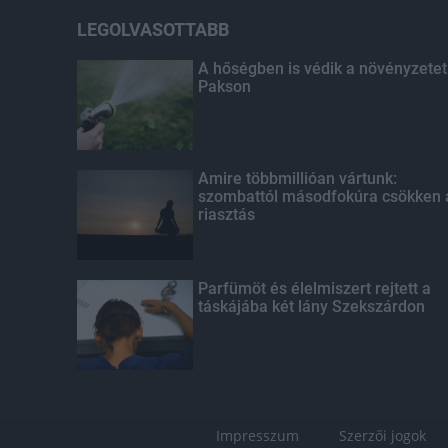
LEGOLVASOTTABB
A hőségben is védik a növényzetet
Pakson
Amire többmillióan vártunk:
szombattól másodfokúra csökken 
riasztás
Parfümöt és élelmiszert rejtett a
táskájába két lány Szekszárdon
Impresszum
Szerzői jogok