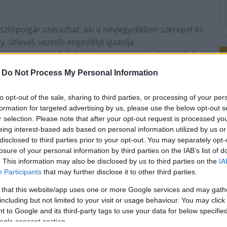
sztópolgár szavazhat, aki a névjegyzékben szerepel és
útlevél, vezetői engedély) igazolja
i azonosítóját (lakcímkártya). A lejárt érvényességű
 szavazatszámláló bizottság köteles visszautasítani.
-
Do Not Process My Personal Information
en a Tolna Megyei Kormányhivatal kormányablakai
ítanak lehetőséget a lejárt érvényességű okmányok
to opt-out of the sale, sharing to third parties, or processing of your per
közötti napokon (péntektől vasárnapig) reggel 7:00
formation for targeted advertising by us, please use the below opt-out s
r selection. Please note that after your opt-out request is processed y
eing interest-based ads based on personal information utilized by us or
tő.
disclosed to third parties prior to your opt-out. You may separately opt-
losure of your personal information by third parties on the IAB’s list of
yhivatal
hosszabbított nyitvatartás
. This information may also be disclosed by us to third parties on the
IA
Participants
that may further disclose it to other third parties.
 that this website/app uses one or more Google services and may gath
including but not limited to your visit or usage behaviour. You may click 
 to Google and its third-party tags to use your data for below specifi
ogle consent section.