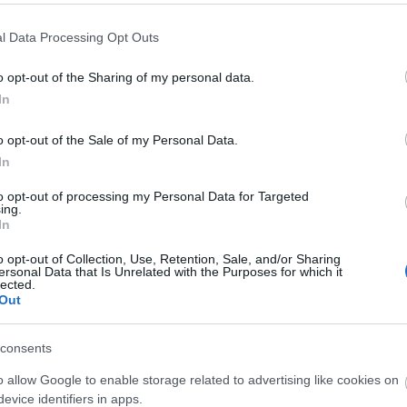
l Data Processing Opt Outs
Aktuális
o opt-out of the Sharing of my personal data.
In
o opt-out of the Sale of my Personal Data.
In
to opt-out of processing my Personal Data for Targeted
és talán még
Az atomerőmű egyetlen
ing.
en tartható az
hatása a környezetre, hogy a
In
Duna vizét némileg felmelegíti
o opt-out of Collection, Use, Retention, Sale, and/or Sharing
ersonal Data that Is Unrelated with the Purposes for which it
lected.
Out
consents
Paks II.: Mit jelent az 5. blokk új
o allow Google to enable storage related to advertising like cookies on
mérföldköve a felülvizsgálat
evice identifiers in apps.