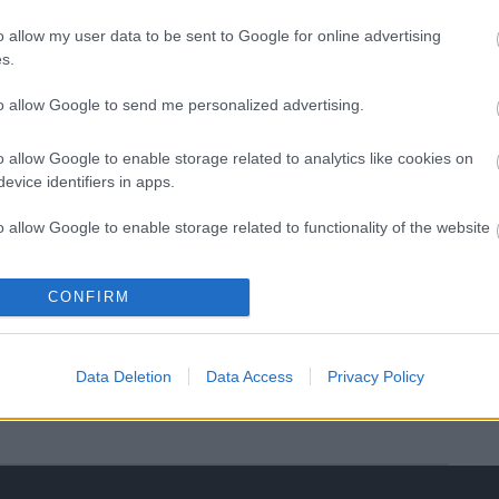
árnyékában?
o allow my user data to be sent to Google for online advertising
s.
Elkészült a Liszt Ferenc repülőtér
közelében lévő logisztikai bázis út-
to allow Google to send me personalized advertising.
és közműhálózatának fejlesztése
o allow Google to enable storage related to analytics like cookies on
evice identifiers in apps.
Látlelet a hazai víziközművekről?
Egyetlen, fél évszázados
o allow Google to enable storage related to functionality of the website
vezetéken múlt Bicske vízellátása
o allow Google to enable storage related to personalization.
CONFIRM
Épített öröksége megújításával is
készül Mohács a csata ötszázadik
o allow Google to enable storage related to security, including
évfordulójára
cation functionality and fraud prevention, and other user protection.
Data Deletion
Data Access
Privacy Policy