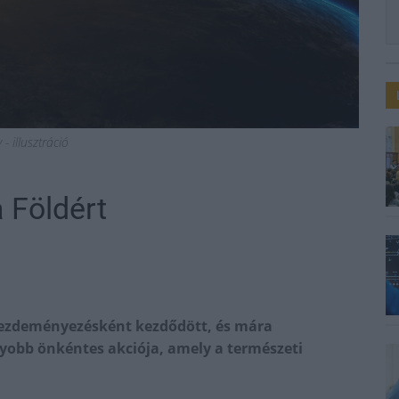
- illusztráció
a Földért
kezdeményezésként kezdődött, és mára
agyobb önkéntes akciója, amely a természeti