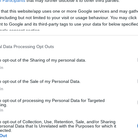
Participants
that may further disclose it to other third parties.
pján szervezzenek olyan rendezvényeket, előadásokat
et a környezet védelmének fontosságára, és a
 that this website/app uses one or more Google services and may gath
bb körben.
including but not limited to your visit or usage behaviour. You may click 
 to Google and its third-party tags to use your data for below specifi
rmálás
ogle consent section.
 Föld Napja Alapítványt, és hírközpontot is
ek koordinálására. Felhívásaik mind a falvak, mind a
l Data Processing Opt Outs
o opt-out of the Sharing of my personal data.
os aktivizálása pedig az elmúlt harminc évben olyan
In
epülése az országnak, ahol ne tennének a közösségek a
 számítanak ilyenkor a közös faültetések, a falu-
o opt-out of the Sale of my Personal Data.
télkedők.
In
len
to opt-out of processing my Personal Data for Targeted
ing.
 bocsátották, hogy mi legyen a Föld napjának a
In
 Ez nem is meglepő, hiszen ahogy arról korábban a
o opt-out of Collection, Use, Retention, Sale, and/or Sharing
zemétfolt terül el Kalifornia és a Hawaii közötti
ersonal Data that Is Unrelated with the Purposes for which it
lected.
 nyom, és csaknem kétmilliárd darabból áll.
Out