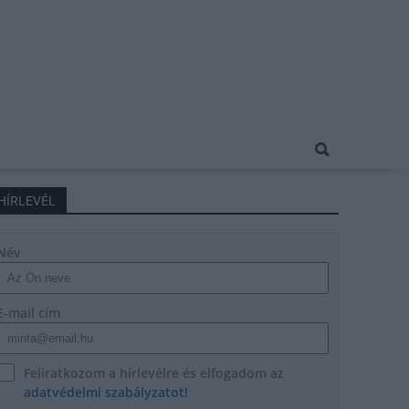
HÍRLEVÉL
Név
E-mail cím
Feliratkozom a hírlevélre és elfogadom az
adatvédelmi szabályzatot!