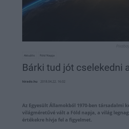
Pixabay 
Aktuális
Föld Napja
Bárki tud jót cselekedni 
hirado.hu
2018.04.22. 16:02
Az Egyesült Államokból 1970-ben társadalmi 
világméretűvé vált a Föld napja, a világ legn
értékekre hívja fel a figyelmet.