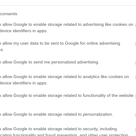
megjelent a világ óceánjain és vizesélőhelyein: az
k a hulladékot, ahol jóformán ember sem lakik. A
consents
sítja.
o allow Google to enable storage related to advertising like cookies on
evice identifiers in apps.
etünkért. A szakértők szerint egy fa elültetése, a
o allow my user data to be sent to Google for online advertising
gy a friss termékek fogyasztása a félkészek helyett,
s.
to allow Google to send me personalized advertising.
o allow Google to enable storage related to analytics like cookies on
evice identifiers in apps.
o allow Google to enable storage related to functionality of the website
o allow Google to enable storage related to personalization.
o allow Google to enable storage related to security, including
Aktuális
cation functionality and fraud prevention, and other user protection.