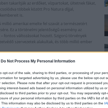
n takarítják az erdőket, vízpartokat, ültetnek fákat,
csolódva többek között Pro Natura díjjal,
kembereit is.
5 millió amerikai emelte fel szavát a természetért
ére. Ez a történelmi jelentőségű esemény az
s – fontos változásokat hozott. Szigorú törvények
ezetvédő szervezetek alakultak, és több millió ember
-
Do Not Process My Personal Information
ai válság jeleit – a bioszféra pusztulását, az ipari
eszkedését, az üvegházhatást, az ózonlyukakat, a
to opt-out of the sale, sharing to third parties, or processing of your per
utolsósorban az óceánok szennyezettségét – látva
formation for targeted advertising by us, please use the below opt-out s
 világon a környezetünk iránti a közös felelősségre
r selection. Please note that after your opt-out request is processed y
ában létrehozták a Föld Napja Nemzetközi
eing interest-based ads based on personal information utilized by us or
disclosed to third parties prior to your opt-out. You may separately opt-
lág minden országába.
losure of your personal information by third parties on the IAB’s list of
yeket és nem utolsósorban közösségeket, valamint
. This information may also be disclosed by us to third parties on the
IA