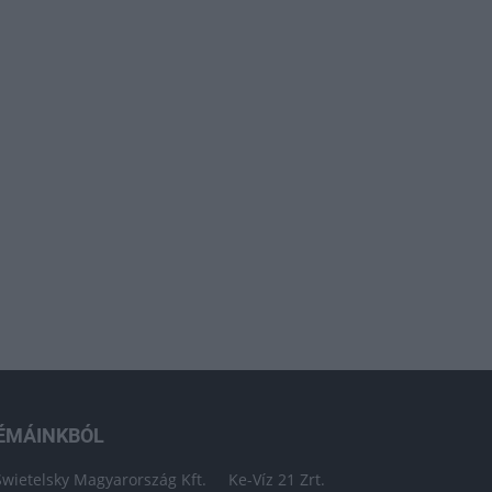
ÉMÁINKBÓL
Swietelsky Magyarország Kft.
Ke-Víz 21 Zrt.