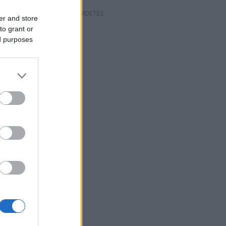
HIRDETÉS
er and store
to grant or
ed purposes