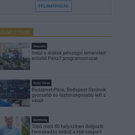
FELIRATKOZÁS
LEGNÉZETTEBB
Aktuális
Indul a diákok pénzügyi ismereteit
erősítő Pénz7 programsorozat
Helyi hírek
Budapest-Pécs, Budapest-Szolnok:
gyorsabb és biztonságosabb lett a
vasút
Gazdaság
Több mint 40 helyszínen dolgozik
fennakadás nélkül a Híd-csoport