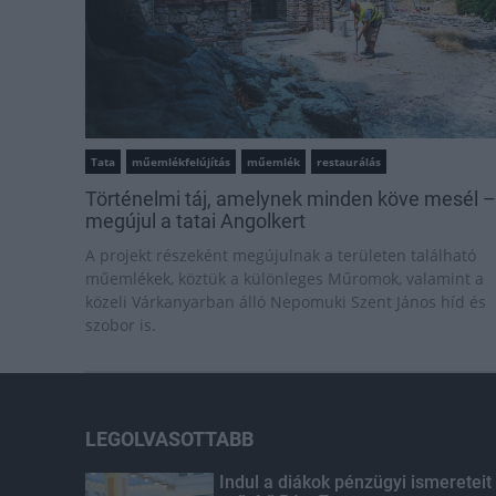
Tata
műemlékfelújítás
műemlék
restaurálás
Történelmi táj, amelynek minden köve mesél –
megújul a tatai Angolkert
A projekt részeként megújulnak a területen található
műemlékek, köztük a különleges Műromok, valamint a
közeli Várkanyarban álló Nepomuki Szent János híd és
szobor is.
LEGOLVASOTTABB
Indul a diákok pénzügyi ismereteit