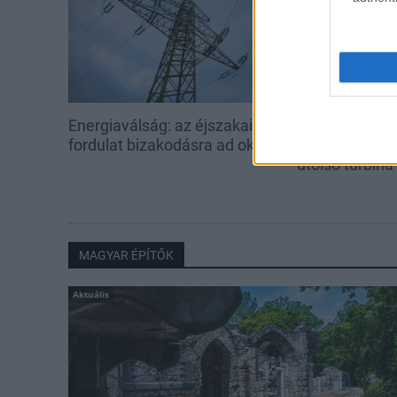
Energiaválság: az éjszakai
Paks: hétfőn 
fordulat bizakodásra ad okot
kedden üzemb
utolsó turbina
MAGYAR ÉPÍTŐK
Aktuális