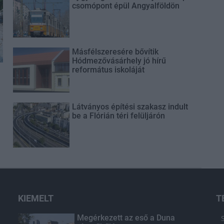
csomópont épül Angyalföldön
Másfélszeresére bővítik
Hódmezővásárhely jó hírű
református iskoláját
Látványos építési szakasz indult
be a Flórián téri felüljárón
KIEMELT
T
Megérkezett az eső a Duna