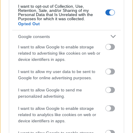
I want to opt-out of Collection, Use,
Retention, Sale, and/or Sharing of my
Personal Data that Is Unrelated with the
Purposes for which it was collected.
Másfélszeresére bővítik
Opted Out
Hódmezővásárhely jó hírű református
iskoláját
Google consents
I want to allow Google to enable storage
related to advertising like cookies on web or
Látványos építési szakasz indult be a
device identifiers in apps.
Flórián téri felüljárón
I want to allow my user data to be sent to
Google for online advertising purposes.
Paks II.: Mit jelent az 5. blokk új
I want to allow Google to send me
mérföldköve a felülvizsgálat
personalized advertising.
árnyékában?
I want to allow Google to enable storage
related to analytics like cookies on web or
device identifiers in apps.