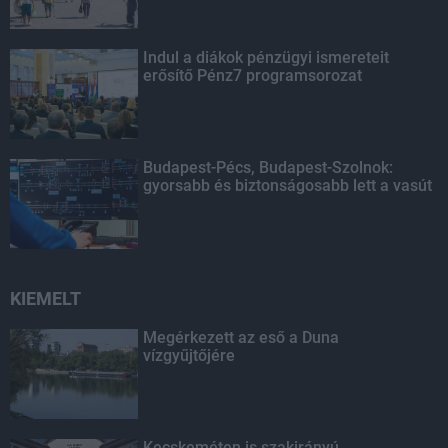
Indul a diákok pénzügyi ismereteit
erősítő Pénz7 programsorozat
Budapest-Pécs, Budapest-Szolnok:
gyorsabb és biztonságosabb lett a vasút
KIEMELT
Megérkezett az eső a Duna
vízgyűjtőjére
Kecskeméten is szakirányú