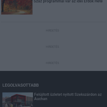
Száz programmal vár az idei Erdők Hete
HIRDETÉS
HIRDETÉS
HIRDETÉS
LEGOLVASOTTABB
Felújított üzletet nyitott Szekszárdon az
Auchan