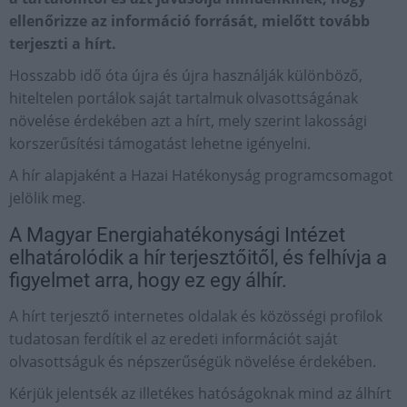
ellenőrizze az információ forrását, mielőtt tovább
terjeszti a hírt.
Hosszabb idő óta újra és újra használják különböző,
hiteltelen portálok saját tartalmuk olvasottságának
növelése érdekében azt a hírt, mely szerint lakossági
korszerűsítési támogatást lehetne igényelni.
A hír alapjaként a Hazai Hatékonyság programcsomagot
jelölik meg.
A Magyar Energiahatékonysági Intézet
elhatárolódik a hír terjesztőitől, és felhívja a
figyelmet arra, hogy ez egy álhír.
A hírt terjesztő internetes oldalak és közösségi profilok
tudatosan ferdítik el az eredeti információt saját
olvasottságuk és népszerűségük növelése érdekében.
Kérjük jelentsék az illetékes hatóságoknak mind az álhírt