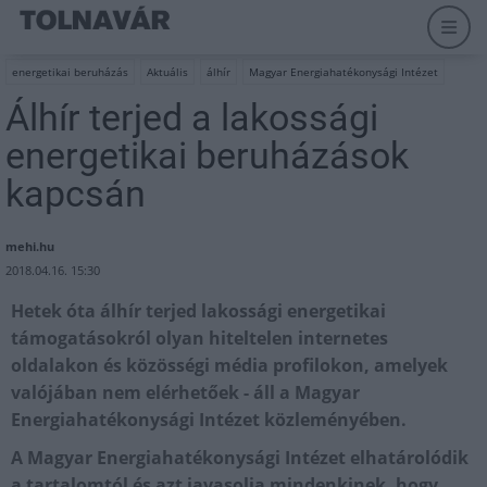
energetikai beruházás
Aktuális
álhír
Magyar Energiahatékonysági Intézet
Álhír terjed a lakossági
energetikai beruházások
kapcsán
mehi.hu
2018.04.16. 15:30
Hetek óta álhír terjed lakossági energetikai
támogatásokról olyan hiteltelen internetes
oldalakon és közösségi média profilokon, amelyek
valójában nem elérhetőek - áll a Magyar
Energiahatékonysági Intézet közleményében.
A
Magyar Energiahatékonysági Intézet elhatárolódik
a tartalomtól és azt javasolja mindenkinek, hogy