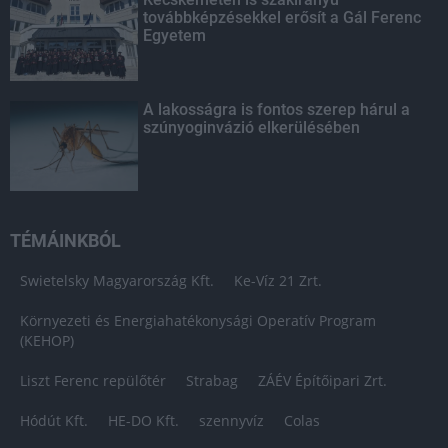
továbbképzésekkel erősít a Gál Ferenc
Egyetem
A lakosságra is fontos szerep hárul a
szúnyoginvázió elkerülésében
TÉMÁINKBÓL
Swietelsky Magyarország Kft.
Ke-Víz 21 Zrt.
Környezeti és Energiahatékonysági Operatív Program
(KEHOP)
Liszt Ferenc repülőtér
Strabag
ZÁÉV Építőipari Zrt.
Hódút Kft.
HE-DO Kft.
szennyvíz
Colas