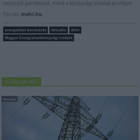
terjesztő portálokat, mind a közösségi oldalak profiljait.
Forrás:
mehi.hu
energetikai beruházás
Aktuális
álhír
Magyar Energiahatékonysági Intézet
AJÁNLJUK MÉG
Aktuális