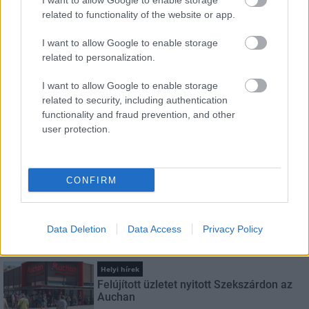
I want to allow Google to enable storage
HÍRLEVÉL
related to functionality of the website or app.
I want to allow Google to enable storage
Név
related to personalization.
I want to allow Google to enable storage
E-mail cím
related to security, including authentication
functionality and fraud prevention, and other
user protection.
Feliratkozom a hírlevélre és elfogadom az
adatvédelmi
szabályzatot!
FELIRATKOZÁS
CONFIRM
Data Deletion
Data Access
Privacy Policy
LEGNÉZETTEBB
Helyi hírek
Felújított üzletet nyitott Szekszárdon az
Auchan