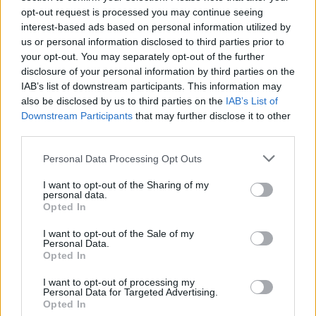
opt-out request is processed you may continue seeing
interest-based ads based on personal information utilized by
us or personal information disclosed to third parties prior to
your opt-out. You may separately opt-out of the further
disclosure of your personal information by third parties on the
IAB’s list of downstream participants. This information may
also be disclosed by us to third parties on the
IAB’s List of
Downstream Participants
that may further disclose it to other
third parties.
Please note that this website/app uses one or more Google
Personal Data Processing Opt Outs
services and may gather and store information including but
autópálya
útépítés
M1-es autópálya
Bicske
not limited to your visit or usage behaviour. You may click to
I want to opt-out of the Sharing of my
M1 bővítés: már zajlik a teljesen új Bicske Kelet
personal data.
grant or deny consent to Google and its third-party tags to
csomópont építése
Opted In
use your data for below specified purposes in below Google
Tizenegy meglévő csomópontot korszerűsít és négy új,
consent section.
I want to opt-out of the Sale of my
különszintű csomópontot hoz létre az MKIF az M1-es
Personal Data.
Opted In
bővítésénél.
I want to opt-out of processing my
Personal Data for Targeted Advertising.
Új gyalogosátkelők és jelzőlámpás
Opted In
csomópont épül Angyalföldön