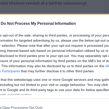
atási tilalmat rendelt el a kórház valamennyi
kár járó-, akár fekvőbetegellátásra előjegyzési
-
Do Not Process My Personal Information
edéssel (pl. lázás légúti betegség, illetve
on kérjenek új időpontot az ellátásra.
to opt-out of the sale, sharing to third parties, or processing of your per
formation for targeted advertising by us, please use the below opt-out s
ház
r selection. Please note that after your opt-out request is processed y
eing interest-based ads based on personal information utilized by us or
disclosed to third parties prior to your opt-out. You may separately opt-
losure of your personal information by third parties on the IAB’s list of
. This information may also be disclosed by us to third parties on the
IA
Participants
that may further disclose it to other third parties.
 that this website/app uses one or more Google services and may gath
including but not limited to your visit or usage behaviour. You may click 
 to Google and its third-party tags to use your data for below specifi
Aktuális
ogle consent section.
l Data Processing Opt Outs