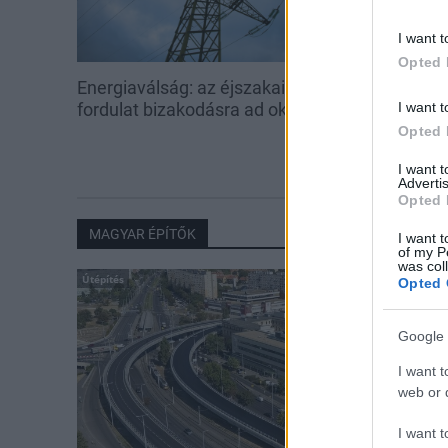
I want t
Opted 
Energiaválság: az éjszakai
Paks: hétfőn 
fordulat bizakodásra ad okot
kedden üzemb
I want t
utolsó turbina
Opted 
I want 
Advertis
Opted 
MAGYAR ÉPÍTŐK
I want t
of my P
was col
Útépítés
Opted 
Google 
I want t
web or d
I want t