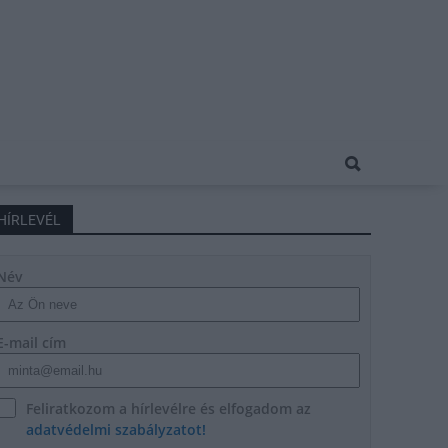
HÍRLEVÉL
Név
E-mail cím
Feliratkozom a hírlevélre és elfogadom az
adatvédelmi szabályzatot!