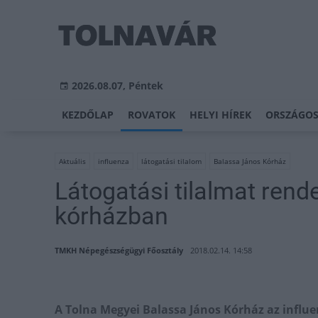
2026.08.07, Péntek
KEZDŐLAP
ROVATOK
HELYI HÍREK
ORSZÁGOS
Aktuális
influenza
látogatási tilalom
Balassa János Kórház
Látogatási tilalmat rende
kórházban
TMKH Népegészségügyi Főosztály
2018.02.14. 14:58
A Tolna Megyei Balassa János Kórház az influ