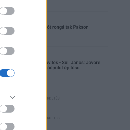
Aktuális
Sorompót rongáltak Pakson
Gazdaság
Paksi bővítés - Süli János: Jövőre
indul a főépület építése
HIRDETÉS
HIRDETÉS