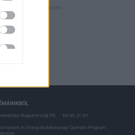
HIRDETÉS
ÉMÁINKBÓL
Swietelsky Magyarország Kft.
Ke-Víz 21 Zrt.
Környezeti és Energiahatékonysági Operatív Program
(KEHOP)