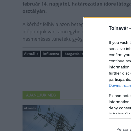
február 14. napjától, határozatlan időre látog
osztályán.
A kórház felhívja azon betegek figyelmét, akinek a
Tolnavár 
időpontjuk van, ami egybe esik szezonális megbeteg
hasmenéses tünetek), gyógyulást követően telefon
If you wish 
sensitive in
Aktuális
influenza
látogatási tilalom
Balassa János Kór
confirm you
continue se
information 
further disc
participants
Downstream 
AJÁNLJUK MÉG
Please note
information 
deny consent
Aktuális
Aktuális
in below Go
Persona