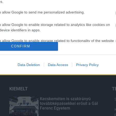
s.
to allow Google to send me personalized advertising.
Látlelet a hazai víziközművekről?
Egyetlen, fél évszázados
vezetéken múlt Bicske vízellátása
o allow Google to enable storage related to analytics like cookies on
evice identifiers in apps.
o allow Google to enable storage related to functionality of the website
Épített öröksége megújításával is
készül Mohács a csata ötszázadik
CONFIRM
évfordulójára
o allow Google to enable storage related to personalization.
Data Deletion
Data Access
Privacy Policy
o allow Google to enable storage related to security, including
cation functionality and fraud prevention, and other user protection.
KIEMELT
T
Kecskeméten is szakirányú
továbbképzésekkel erősít a Gál
Ferenc Egyetem