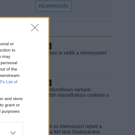
FELIRATKOZÁS
LEGNÉZETTEBB
sonal or
Helyi hírek
ection to
A hőségben is védik a növényzetet
ou may
Pakson
 personal
out of the
 downstream
B’s List of
Helyi hírek
Amire többmillióan vártunk:
szombattól másodfokúra csökken a
er and store
riasztás
to grant or
ed purposes
Aktuális
Parfümöt és élelmiszert rejtett a
táskájába két lány Szekszárdon