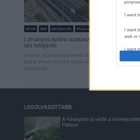
purpose
I want 
HE-DO
BKK
KM Építő Kft.
Főmterv Mérnöki Tervező Zrt.
I want t
web or d
Látványos építési szakasz indult be a Flórián
téri felüljárón
I want t
A tartós nyári hőség jelentős kihívás elé állítja a KM
or app.
Építőt, ennek ellenére folyamatosan halad az
aszfaltozás.
I want t
I want t
authenti
LEGOLVASOTTABB
A hőségben is védik a növényzetet
Pakson