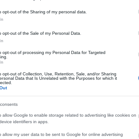
o opt-out of the Sharing of my personal data.
In
és talán még
Az atomerőmű egyetlen
en tartható az
hatása a környezetre, hogy a
o opt-out of the Sale of my Personal Data.
Duna vizét némileg felmelegíti
In
to opt-out of processing my Personal Data for Targeted
ing.
In
o opt-out of Collection, Use, Retention, Sale, and/or Sharing
ersonal Data that Is Unrelated with the Purposes for which it
lected.
Paks II.: Mit jelent az 5. blokk új
Out
mérföldköve a felülvizsgálat
árnyékában?
consents
o allow Google to enable storage related to advertising like cookies on
Elkészült a Liszt Ferenc repülőtér
evice identifiers in apps.
közelében lévő logisztikai bázis út-
és közműhálózatának fejlesztése
o allow my user data to be sent to Google for online advertising