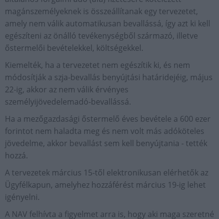
magánszemélyeknek is összeállítanak egy tervezetet,
amely nem válik automatikusan bevallássá, így azt ki kell
egészíteni az önálló tevékenységből származó, illetve
őstermelői bevételekkel, költségekkel.
Kiemelték, ha a tervezetet nem egészítik ki, és nem
módosítják a szja-bevallás benyújtási határidejéig, május
22-ig, akkor az nem válik érvényes
személyijövedelemadó-bevallássá.
Ha a mezőgazdasági őstermelő éves bevétele a 600 ezer
forintot nem haladta meg és nem volt más adóköteles
jövedelme, akkor bevallást sem kell benyújtania - tették
hozzá.
A tervezetek március 15-től elektronikusan elérhetők az
Ügyfélkapun, amelyhez hozzáférést március 19-ig lehet
igényelni.
A NAV felhívta a figyelmet arra is, hogy aki maga szeretné