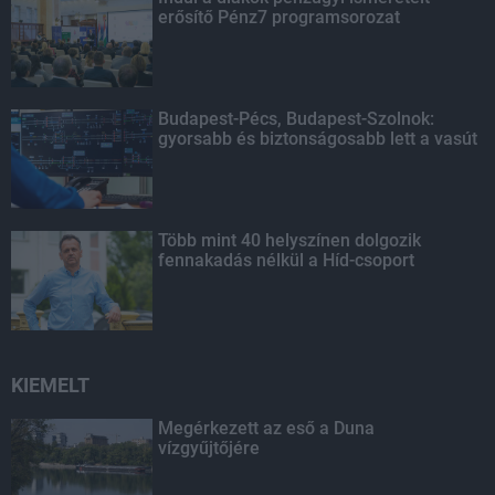
erősítő Pénz7 programsorozat
Budapest-Pécs, Budapest-Szolnok:
gyorsabb és biztonságosabb lett a vasút
Több mint 40 helyszínen dolgozik
fennakadás nélkül a Híd-csoport
KIEMELT
Megérkezett az eső a Duna
vízgyűjtőjére