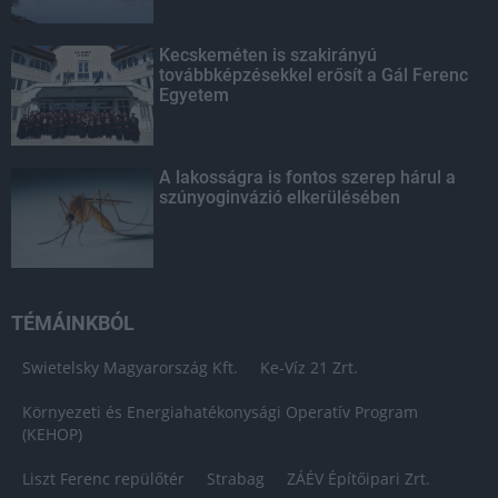
Kecskeméten is szakirányú
továbbképzésekkel erősít a Gál Ferenc
Egyetem
A lakosságra is fontos szerep hárul a
szúnyoginvázió elkerülésében
TÉMÁINKBÓL
Swietelsky Magyarország Kft.
Ke-Víz 21 Zrt.
Környezeti és Energiahatékonysági Operatív Program
(KEHOP)
Liszt Ferenc repülőtér
Strabag
ZÁÉV Építőipari Zrt.