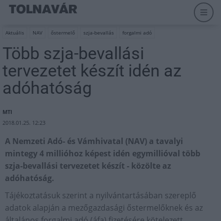
Aktuális
NAV
őstermelő
szja-bevallás
forgalmi adó
Több szja-bevallási
tervezetet készít idén az
adóhatóság
MTI
2018.01.25. 12:23
A Nemzeti Adó- és Vámhivatal (NAV) a tavalyi
mintegy 4 millióhoz képest idén egymillióval több
szja-bevallási tervezetet készít - közölte az
adóhatóság.
Tájékoztatásuk szerint a nyilvántartásában szereplő
adatok alapján a mezőgazdasági őstermelőknek és az
általános forgalmi adó (áfa) fizetésére kötelezett