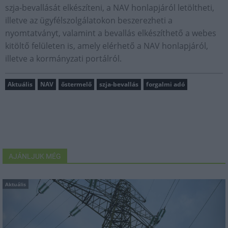
szja-bevallását elkészíteni, a NAV honlapjáról letöltheti,
illetve az ügyfélszolgálatokon beszerezheti a
nyomtatványt, valamint a bevallás elkészíthető a webes
kitöltő felületen is, amely elérhető a NAV honlapjáról,
illetve a kormányzati portálról.
Aktuális
NAV
őstermelő
szja-bevallás
forgalmi adó
AJÁNLJUK MÉG
Aktuális