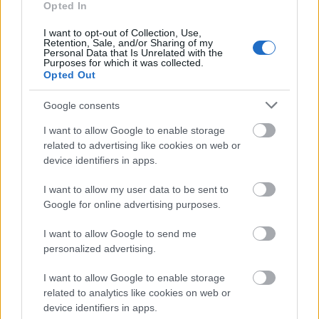
Opted In
Történelmi táj, amelynek minden köve
mesél – megújul a tatai Angolkert
I want to opt-out of Collection, Use,
Retention, Sale, and/or Sharing of my
Personal Data that Is Unrelated with the
Purposes for which it was collected.
Opted Out
M1 bővítés: már zajlik a teljesen új
Bicske Kelet csomópont építése
Google consents
I want to allow Google to enable storage
related to advertising like cookies on web or
device identifiers in apps.
Új gyalogosátkelők és jelzőlámpás
csomópont épül Angyalföldön
I want to allow my user data to be sent to
Google for online advertising purposes.
I want to allow Google to send me
Másfélszeresére bővítik
personalized advertising.
Hódmezővásárhely jó hírű református
iskoláját
I want to allow Google to enable storage
related to analytics like cookies on web or
device identifiers in apps.