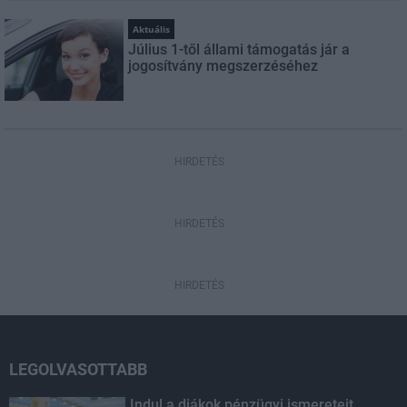
Aktuális
Július 1-től állami támogatás jár a
jogosítvány megszerzéséhez
HIRDETÉS
HIRDETÉS
HIRDETÉS
LEGOLVASOTTABB
Indul a diákok pénzügyi ismereteit