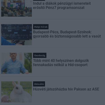
Indul a diákok pénzügyi ismereteit
erősítő Pénz7 programsorozat
Helyi hírek
Budapest-Pécs, Budapest-Szolnok:
gyorsabb és biztonságosabb lett a vasút
Gazdaság
Több mint 40 helyszínen dolgozik
fennakadás nélkül a Híd-csoport
Aktuális
Húsvéti játszóházba hív Pakson az ASE