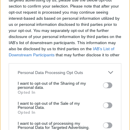
targeted advertising by us, please use the below opt-out
section to confirm your selection. Please note that after your
Mi épül?
opt-out request is processed you may continue seeing
interest-based ads based on personal information utilized by
us or personal information disclosed to third parties prior to
your opt-out. You may separately opt-out of the further
disclosure of your personal information by third parties on the
IAB’s list of downstream participants. This information may
also be disclosed by us to third parties on the
IAB’s List of
Downstream Participants
that may further disclose it to other
third parties.
Please note that this website/app uses one or more Google
Personal Data Processing Opt Outs
services and may gather and store information including but
Belváros-Lipótváros
not limited to your visit or usage behaviour. You may click to
I want to opt-out of the Sharing of my
játszótér
personal data.
grant or deny consent to Google and its third-party tags to
Város-Teampannon Kereskedelmi és Szolgáltató Kft.
parkfelújítás
Opted In
use your data for below specified purposes in below Google
Újragondolják Lipótváros rejtett, zöld parkját
consent section.
I want to opt-out of the Sale of my
Personal Data.
Indulhat a Honvéd tér megújításának tervezése, ahol a
Opted In
klímatudatos gondolkodás és a helyi identitás erősítése kerül a
középpontba.
I want to opt-out of processing my
Personal Data for Targeted Advertising.