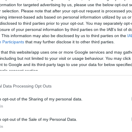
formation for targeted advertising by us, please use the below opt-out s
r selection. Please note that after your opt-out request is processed y
eing interest-based ads based on personal information utilized by us or
disclosed to third parties prior to your opt-out. You may separately opt-
losure of your personal information by third parties on the IAB’s list of
. This information may also be disclosed by us to third parties on the
IA
Participants
that may further disclose it to other third parties.
 that this website/app uses one or more Google services and may gath
including but not limited to your visit or usage behaviour. You may click 
 to Google and its third-party tags to use your data for below specifi
ogle consent section.
l Data Processing Opt Outs
usainál meg tudja vásárolni.
o opt-out of the Sharing of my personal data.
lett:
In
kulcs 5%) értékben + postaköltség 375,- Ft elsőbbségi
o opt-out of the Sale of my Personal Data.
t a legközelebbi lapszámtól 3.800 Ft (bruttó díj,
In