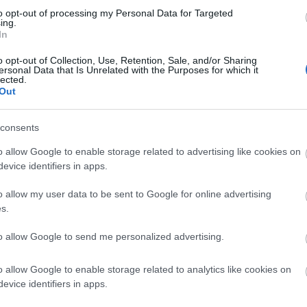
 Ft elsőbbségi levélküldeménnyel.
to opt-out of processing my Personal Data for Targeted
ing.
 ügyintézéshez használjuk fel.
In
o opt-out of Collection, Use, Retention, Sale, and/or Sharing
ersonal Data that Is Unrelated with the Purposes for which it
lected.
Out
consents
o allow Google to enable storage related to advertising like cookies on
evice identifiers in apps.
Aktuális
o allow my user data to be sent to Google for online advertising
s.
to allow Google to send me personalized advertising.
o allow Google to enable storage related to analytics like cookies on
evice identifiers in apps.
és talán még
Az atomerőmű egyetlen