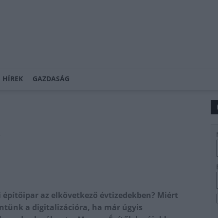
 HÍREK
GAZDASÁG
!
 építőipar az elkövetkező évtizedekben? Miért
ntünk a digitalizációra, ha már úgyis