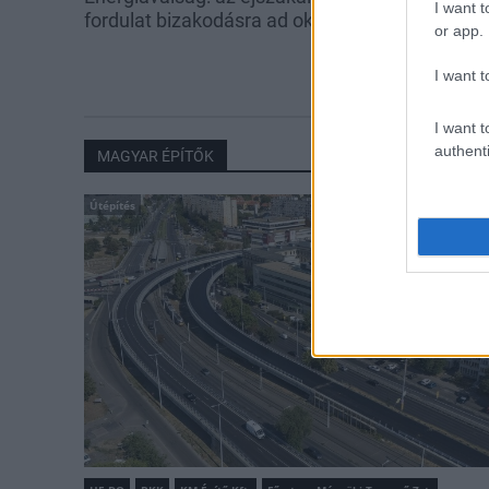
I want t
fordulat bizakodásra ad okot
kedden üzemb
or app.
utolsó turbina
I want t
I want t
authenti
MAGYAR ÉPÍTŐK
Útépítés