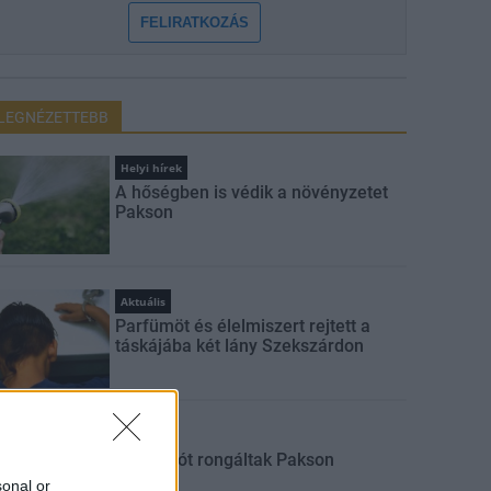
FELIRATKOZÁS
LEGNÉZETTEBB
Helyi hírek
A hőségben is védik a növényzetet
Pakson
Aktuális
Parfümöt és élelmiszert rejtett a
táskájába két lány Szekszárdon
Aktuális
Sorompót rongáltak Pakson
sonal or