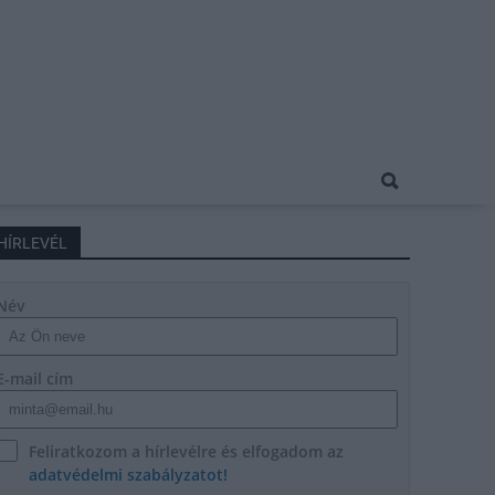
HÍRLEVÉL
Név
E-mail cím
Feliratkozom a hírlevélre és elfogadom az
adatvédelmi szabályzatot!