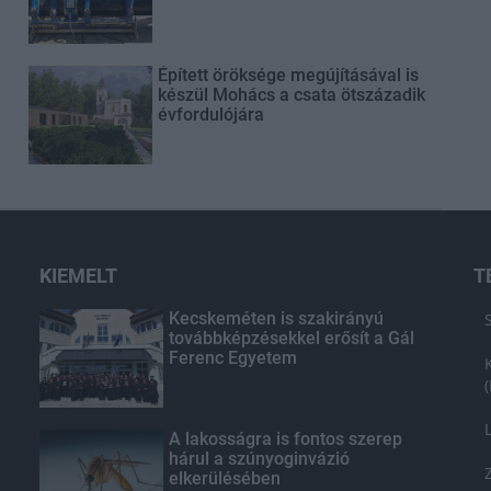
Épített öröksége megújításával is
készül Mohács a csata ötszázadik
évfordulójára
KIEMELT
T
Kecskeméten is szakirányú
továbbképzésekkel erősít a Gál
Ferenc Egyetem
A lakosságra is fontos szerep
hárul a szúnyoginvázió
elkerülésében