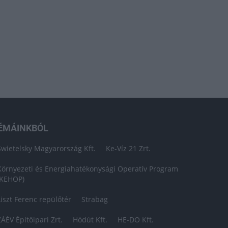
ÉMÁINKBÓL
Swietelsky Magyarország Kft.
Ke-Víz 21 Zrt.
Környezeti és Energiahatékonysági Operatív Program
(KEHOP)
Liszt Ferenc repülőtér
Strabag
ZÁÉV Építőipari Zrt.
Hódút Kft.
HE-DO Kft.