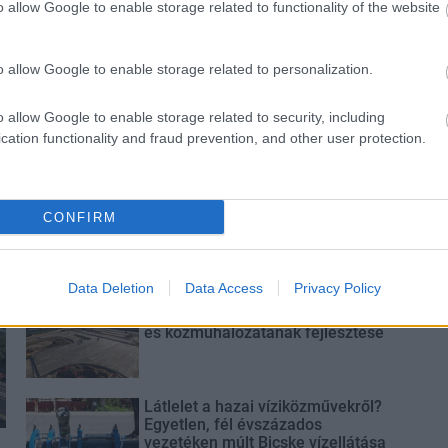
o allow Google to enable storage related to functionality of the website
en tartható az
hatása a környezetre, hogy a
Duna vizét némileg felmelegíti
o allow Google to enable storage related to personalization.
o allow Google to enable storage related to security, including
cation functionality and fraud prevention, and other user protection.
Paks II.: Mit jelent az 5. blokk új
mérföldköve a felülvizsgálat
CONFIRM
árnyékában?
Data Deletion
Data Access
Privacy Policy
Elkészült a Liszt Ferenc repülőtér
közelében lévő logisztikai bázis út-
és közműhálózatának fejlesztése
Látlelet a hazai víziközművekről?
Egyetlen, fél évszázados
vezetéken múlt Bicske vízellátása