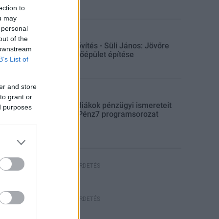
ection to
ou may
 personal
Gazdaság
out of the
Paksi bővítés - Süli János: Jövőre
 downstream
indul a főépület építése
B’s List of
er and store
Aktuális
to grant or
Indul a diákok pénzügyi ismereteit
ed purposes
erősítő Pénz7 programsorozat
HIRDETÉS
HIRDETÉS