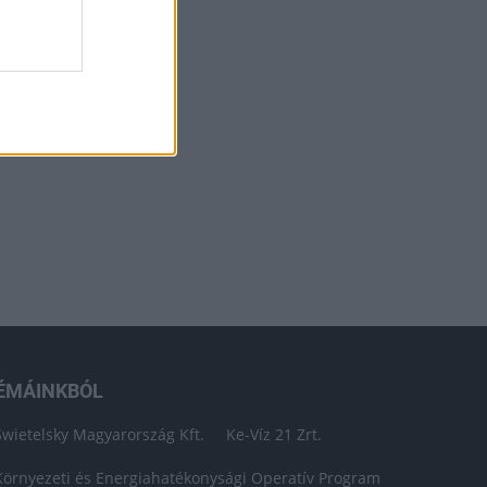
ÉMÁINKBÓL
Swietelsky Magyarország Kft.
Ke-Víz 21 Zrt.
Környezeti és Energiahatékonysági Operatív Program