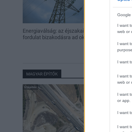
Google 
I want t
Energiaválság: az éjszakai
Paks: hétfőn 
web or d
fordulat bizakodásra ad okot
kedden üzemb
utolsó turbina
I want t
purpose
I want 
MAGYAR ÉPÍTŐK
I want t
web or d
Útépítés
I want t
or app.
I want t
I want t