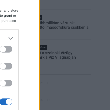
er and store
to grant or
Helyi hírek
ed purposes
Amire többmillióan vártunk:
szombattól másodfokúra csökken a
riasztás
Országos hírek
Megnyílt a szolnoki Vízügyi
Emlékpark a Víz Világnapján
HIRDETÉS
HIRDETÉS