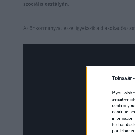
szociális osztályán.
Az önkormányzat ezzel igyekszik a diákokat ösztön
Tolnavár 
If you wish 
sensitive in
confirm you
continue se
information 
further disc
participants