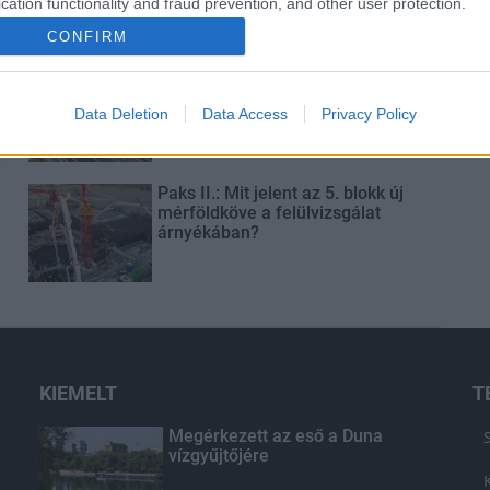
cation functionality and fraud prevention, and other user protection.
CONFIRM
Látványos építési szakasz indult
be a Flórián téri felüljárón
Data Deletion
Data Access
Privacy Policy
t
Paks II.: Mit jelent az 5. blokk új
mérföldköve a felülvizsgálat
árnyékában?
KIEMELT
T
Megérkezett az eső a Duna
vízgyűjtőjére