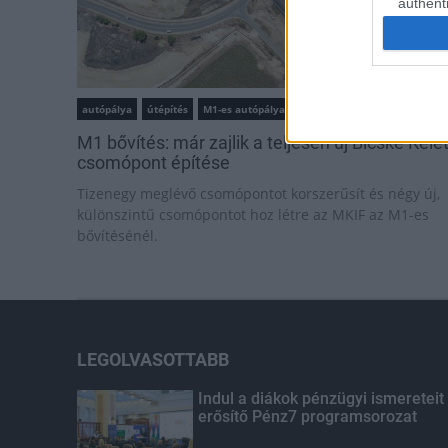
authenti
autópálya
útépítés
M1-es autópálya
Bicske
M1 bővítés: már zajlik a teljesen új Bicske Kele
csomópont építése
Tizenegy meglévő csomópontot korszerűsít és négy új,
különszintű csomópontot hoz létre az MKIF az M1-es
bővítésénél.
LEGOLVASOTTABB
Indul a diákok pénzügyi ismereteit
erősítő Pénz7 programsorozat