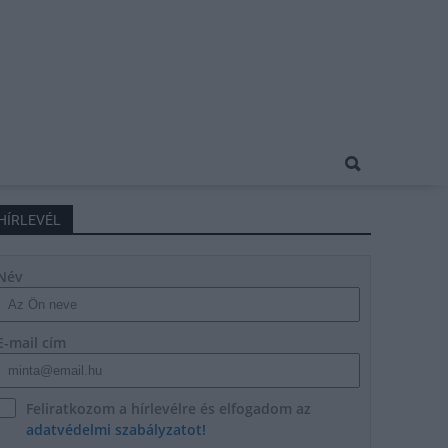
HÍRLEVÉL
Név
E-mail cím
Feliratkozom a hírlevélre és elfogadom az
adatvédelmi szabályzatot!