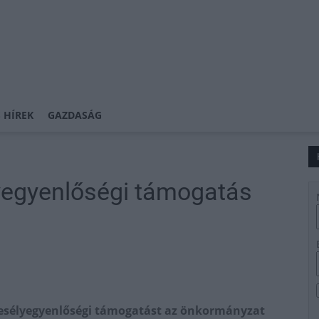
 HÍREK
GAZDASÁG
yegyenlőségi támogatás
z esélyegyenlőségi támogatást az önkormányzat