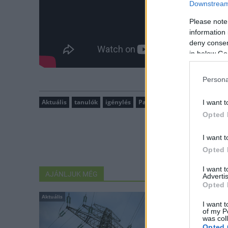
Downstream 
Please note
information 
deny consent
in below Go
Persona
Aktuális
tanulók
igénylés
Paks
esélyegyenlőségi tám
I want t
Opted 
I want t
Opted 
I want 
AJÁNLJUK MÉG
Advertis
Opted 
Aktuális
Aktuális
I want t
of my P
was col
Opted 