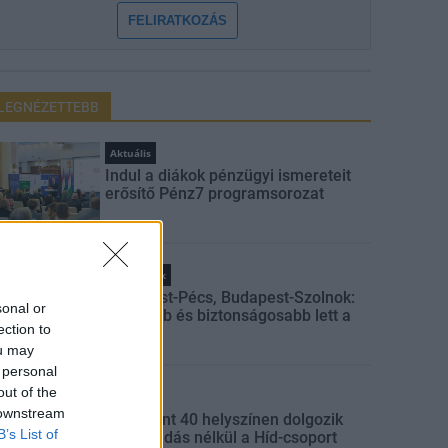
FELIRATKOZÁS
LEGNÉZETTEBB
Aktuális
Indul a diákok pénzügyi ismereteit
erősítő Pénz7 programsorozat
Helyi hírek
Budapest-Pécs, Budapest-Szolnok:
sonal or
gyorsabb és biztonságosabb lett a
ection to
vasút
ou may
 personal
out of the
Gazdaság
 downstream
Több mint 40 helyszínen dolgozik
B’s List of
fennakadás nélkül a Híd-csoport