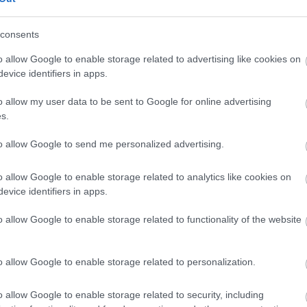
consents
o allow Google to enable storage related to advertising like cookies on
és talán még
Az atomerőmű egyetlen
evice identifiers in apps.
en tartható az
hatása a környezetre, hogy a
Duna vizét némileg felmelegíti
o allow my user data to be sent to Google for online advertising
s.
to allow Google to send me personalized advertising.
o allow Google to enable storage related to analytics like cookies on
evice identifiers in apps.
Új gyalogosátkelők és jelzőlámpás
csomópont épül Angyalföldön
o allow Google to enable storage related to functionality of the website
o allow Google to enable storage related to personalization.
Másfélszeresére bővítik
Hódmezővásárhely jó hírű
o allow Google to enable storage related to security, including
református iskoláját