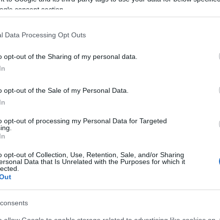
ogle consent section.
l Data Processing Opt Outs
o opt-out of the Sharing of my personal data.
In
Aktuális
o opt-out of the Sale of my Personal Data.
In
to opt-out of processing my Personal Data for Targeted
ing.
In
és talán még
Az atomerőmű egyetlen
o opt-out of Collection, Use, Retention, Sale, and/or Sharing
en tartható az
hatása a környezetre, hogy a
ersonal Data that Is Unrelated with the Purposes for which it
lected.
Duna vizét némileg felmelegíti
Out
consents