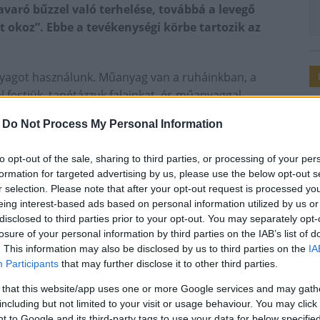
avaró bűzzel való terhelése, továbbá a levegő
 okoz”. Ebbe a tevékenységi körbe tartozik az
nyagot használunk. Műanyag van a ruháinkban, a
festjük, tapétázzuk falainkat, és műanyaggal
ző gyanta és lakk maradványok mellett faanyagvédő
-
Do Not Process My Personal Information
kből a nem tökéletes égés során szintén
anyag zacskók, eldobható műanyag palackok képezik a
to opt-out of the sale, sharing to third parties, or processing of your per
formation for targeted advertising by us, please use the below opt-out s
r selection. Please note that after your opt-out request is processed y
rosíthatják egészségünket, rákkeltő, bőr- és
eing interest-based ads based on personal information utilized by us or
ert, valamint a vérképző szerveket súlyosan
disclosed to third parties prior to your opt-out. You may separately opt-
losure of your personal information by third parties on the IAB’s list of
. This information may also be disclosed by us to third parties on the
IA
ó anyagok" menüpont alatt.
Participants
that may further disclose it to other third parties.
i kockázat
egészségkárosító anyag
 that this website/app uses one or more Google services and may gath
including but not limited to your visit or usage behaviour. You may click 
 to Google and its third-party tags to use your data for below specifi