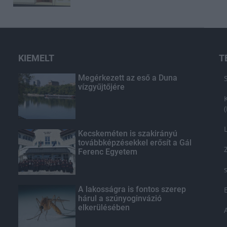
KIEMELT
T
Megérkezett az eső a Duna
vízgyűjtőjére
Kecskeméten is szakirányú
továbbképzésekkel erősít a Gál
Ferenc Egyetem
A lakosságra is fontos szerep
hárul a szúnyoginvázió
elkerülésében