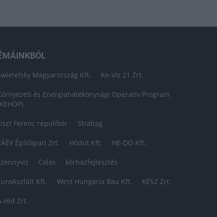
ÉMÁINKBÓL
Swietelsky Magyarország Kft.
Ke-Víz 21 Zrt.
Környezeti és Energiahatékonysági Operatív Program
(KEHOP)
Liszt Ferenc repülőtér
Strabag
ZÁÉV Építőipari Zrt.
Hódút Kft.
HE-DO Kft.
szennyvíz
Colas
kórházfejlesztés
EuroAszfalt Kft.
West Hungária Bau Kft.
KÉSZ Zrt.
A-Híd Zrt.