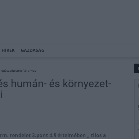
 HÍREK
GAZDASÁG
egészségkárosító anyag
tés humán- és környezet-
i
orm. rendelet 3.pont 4.§ értelmében „ tilos a