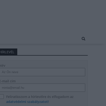
HÍRLEVÉL
Név
E-mail cím
Feliratkozom a hírlevélre és elfogadom az
adatvédelmi szabályzatot!