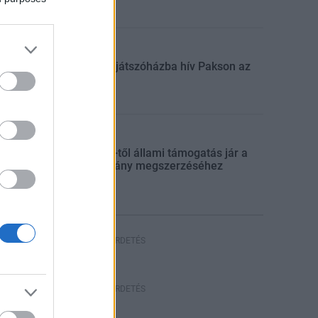
Aktuális
Húsvéti játszóházba hív Pakson az
ASE
Aktuális
Július 1-től állami támogatás jár a
jogosítvány megszerzéséhez
HIRDETÉS
HIRDETÉS