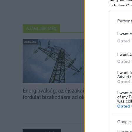
in below Go
Persona
AJÁNLJUK MÉG
I want t
Opted 
Aktuális
Aktuális
I want t
Opted 
I want 
Advertis
Opted 
Energiaválság: az éjszakai
Paks: hétfőn 
I want t
fordulat bizakodásra ad okot
kedden üzemb
of my P
was col
utolsó turbina
Opted 
Google 