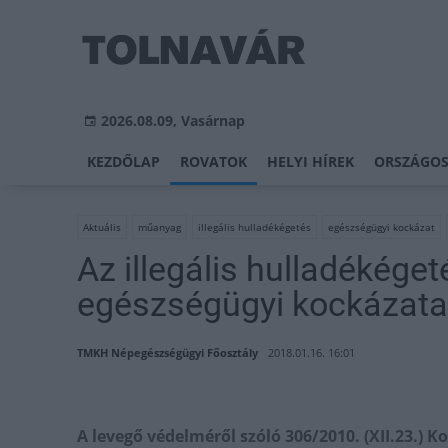
2026.08.09, Vasárnap
KEZDŐLAP
ROVATOK
HELYI HÍREK
ORSZÁGOS
Aktuális
műanyag
illegális hulladékégetés
egészségügyi kockázat
Az illegális hulladékége
egészségügyi kockázata
TMKH Népegészségügyi Főosztály
2018.01.16. 16:01
A levegő védelméről szóló 306/2010. (XII.23.) K