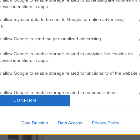
o allow Google to enable storage related to advertising like cookies on
evice identifiers in apps.
Történelmi táj, amelynek minden
o allow my user data to be sent to Google for online advertising
köve mesél – megújul a tatai
s.
Angolkert
to allow Google to send me personalized advertising.
M1 bővítés: már zajlik a teljesen új
o allow Google to enable storage related to analytics like cookies on
Bicske Kelet csomópont építése
evice identifiers in apps.
o allow Google to enable storage related to functionality of the website
Új gyalogosátkelők és jelzőlámpás
csomópont épül Angyalföldön
o allow Google to enable storage related to personalization.
CONFIRM
o allow Google to enable storage related to security, including
cation functionality and fraud prevention, and other user protection.
Másfélszeresére bővítik
Data Deletion
Data Access
Privacy Policy
Hódmezővásárhely jó hírű
református iskoláját