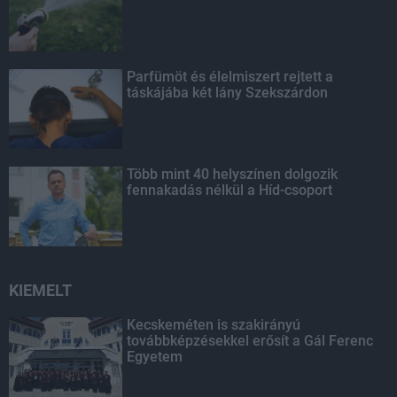
Parfümöt és élelmiszert rejtett a
táskájába két lány Szekszárdon
Több mint 40 helyszínen dolgozik
fennakadás nélkül a Híd-csoport
KIEMELT
Kecskeméten is szakirányú
továbbképzésekkel erősít a Gál Ferenc
Egyetem