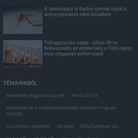
A lakosságra is fontos szerep hárul a
szúnyoginvázió elkerülésében
Túlfogyasztás napja - július 30-ra
felhasználta az emberiség a Föld egész
évre elegendő erőforrásait
TÉMÁINKBÓL
Swietelsky Magyarország Kft.
Ke-Víz 21 Zrt.
Környezeti és Energiahatékonysági Operatív Program
(KEHOP)
Liszt Ferenc repülőtér
Strabag
ZÁÉV Építőipari Zrt.