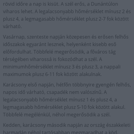
rövid időre a nap is kisüt. A szél erős, a Dunántúlon
viharos lehet. A legalacsonyabb hőmérséklet mínusz 2 és
plusz 4, a legmagasabb hőmérséklet plusz 2-7 fok között
várható.
Vasárnap, szenteste napján közepesen és erősen felhős
időszakok egyaránt lesznek, helyenként kisebb eső
előfordulhat. Többfelé megerősödik, a főváros tág
térségében viharossá is fokozódhat a szél. A
minimumhőmérséklet mínusz 3 és plusz 3, a nappali
maximumok plusz 6-11 fok között alakulnak.
Karácsony első napján, hétfőn többnyire gyengén felhős,
napos idő várható, csapadék nem valószínű. A
legalacsonyabb hőmérséklet mínusz 1 és plusz 4, a
legmagasabb hőmérséklet plusz 5-10 fok között alakul.
Többfelé megélénkül, néhol megerősödik a szél.
Kedden, karácsony második napján az ország északkeleti
harmadán néhol tartósabban megmaradhat a köd.