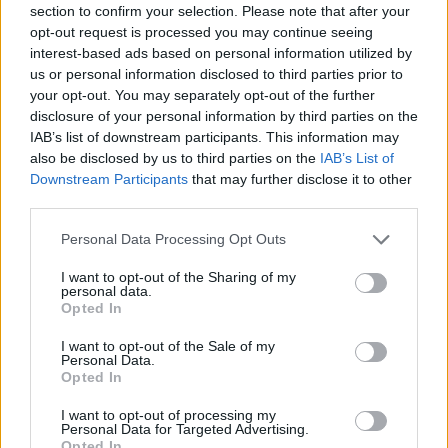
section to confirm your selection. Please note that after your
Útépítés
opt-out request is processed you may continue seeing
interest-based ads based on personal information utilized by
us or personal information disclosed to third parties prior to
your opt-out. You may separately opt-out of the further
disclosure of your personal information by third parties on the
IAB’s list of downstream participants. This information may
also be disclosed by us to third parties on the
IAB’s List of
Downstream Participants
that may further disclose it to other
third parties.
Please note that this website/app uses one or more Google
Personal Data Processing Opt Outs
services and may gather and store information including but
not limited to your visit or usage behaviour. You may click to
I want to opt-out of the Sharing of my
personal data.
HE-DO
BKK
KM Építő Kft.
Főmterv Mérnöki Tervező Zrt.
grant or deny consent to Google and its third-party tags to
Opted In
use your data for below specified purposes in below Google
Látványos építési szakasz indult be a Flórián téri
consent section.
felüljárón
I want to opt-out of the Sale of my
Personal Data.
A tartós nyári hőség jelentős kihívás elé állítja a KM Építőt,
Opted In
ennek ellenére folyamatosan halad az aszfaltozás.
I want to opt-out of processing my
Personal Data for Targeted Advertising.
Paks II.: Mit jelent az 5. blokk új
Opted In