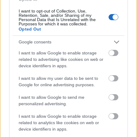
mérföldköve a felülvizsgálat
árnyékában?
I want to opt-out of Collection, Use,
Retention, Sale, and/or Sharing of my
Personal Data that Is Unrelated with the
Purposes for which it was collected.
Opted Out
Elkészült a Liszt Ferenc repülőtér
közelében lévő logisztikai bázis út- és
Google consents
közműhálózatának fejlesztése
I want to allow Google to enable storage
related to advertising like cookies on web or
device identifiers in apps.
Látlelet a hazai víziközművekről?
Egyetlen, fél évszázados vezetéken
múlt Bicske vízellátása
I want to allow my user data to be sent to
Google for online advertising purposes.
I want to allow Google to send me
Épített öröksége megújításával is készül
personalized advertising.
Mohács a csata ötszázadik
évfordulójára
I want to allow Google to enable storage
related to analytics like cookies on web or
device identifiers in apps.