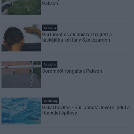
Pakson
Aktuális
Parfümöt és élelmiszert rejtett a
táskájába két lány Szekszárdon
Aktuális
Sorompót rongáltak Pakson
Gazdaság
Paksi bővítés - Süli János: Jövőre indul a
főépület építése