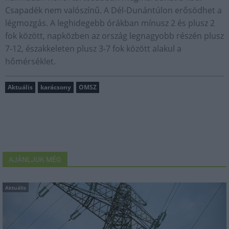
Csapadék nem valószínű. A Dél-Dunántúlon erősödhet a
légmozgás. A leghidegebb órákban mínusz 2 és plusz 2
fok között, napközben az ország legnagyobb részén plusz
7-12, északkeleten plusz 3-7 fok között alakul a
hőmérséklet.
Aktuális
karácsony
OMSZ
AJÁNLJUK MÉG
Aktuális