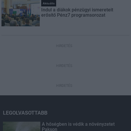
Aktuális
Indul a diákok pénzügyi ismereteit
erősítő Pénz7 programsorozat
HIRDETÉS
HIRDETÉS
HIRDETÉS
LEGOLVASOTTABB
A hőségben is védik a növényzetet
Pakson