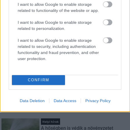
I want to allow Google to enable storage
related to functionality of the website or app.
HÍRLEVÉL
I want to allow Google to enable storage
Név
related to personalization.
I want to allow Google to enable storage
E-mail cím
related to security, including authentication
functionality and fraud prevention, and other
user protection.
Feliratkozom a hírlevélre és elfogadom az
adatvédelmi
szabályzatot!
CONFIRM
FELIRATKOZÁS
Data Deletion
Data Access
Privacy Policy
LEGNÉZETTEBB
Helyi hírek
A hőségben is védik a növényzetet