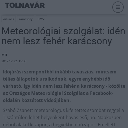
Aktuális
karácsony
OMSZ
Meteorológiai szolgálat: idén
nem lesz fehér karácsony
MTI
2017.12.22. 15:30
Időjárási szempontból inkább tavaszias, mintsem
télies állapotok uralkodnak, egyre enyhébb idő
várható, így idén nem lesz fehér a karácsony - közölte
az Országos Meteorológiai Szolgálat a Facebook-
oldalán közzétett videójában.
Szabó Zsanett meteorológus kifejtette: szombat reggel a
Tiszántúlon lehet helyenként havas eső, hó. Napközben
néhol alakul ki zápor, a hegyekben hózápor. Emellett