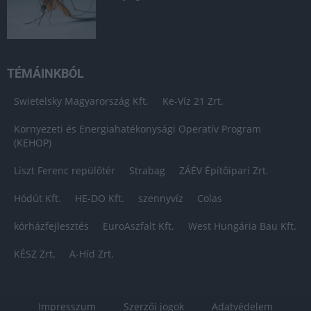
TÉMÁINKBÓL
Swietelsky Magyarország Kft.
Ke-Víz 21 Zrt.
Környezeti és Energiahatékonysági Operatív Program
(KEHOP)
Liszt Ferenc repülőtér
Strabag
ZÁÉV Építőipari Zrt.
Hódút Kft.
HE-DO Kft.
szennyvíz
Colas
kórházfejlesztés
EuroAszfalt Kft.
West Hungária Bau Kft.
KÉSZ Zrt.
A-Híd Zrt.
Impresszum
Szerzői jogok
Adatvédelem