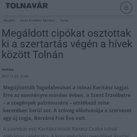
Aktuális
Szent Erzsébet Karitász
Tolna
Megáldott cipókat osztottak
ki a szertartás végén a hívek
között Tolnán
teol.hu
2017.11.23. 21:46
Megújították fogadalmukat a tolnai Karitász tagjai.
Erre az eseményre minden évben, a Szent Erzsébetre
– a szegények patrónusára – emlékező mise
keretében kerül sor. A szöveg előolvasója a szervezet
egy új tagja, Borzáné Frei Éva volt.
A szombat esti Karitász-misét Ravasz Csaba tolnai
plébános celebrálta. A koncelebránsi teendőket Rostás