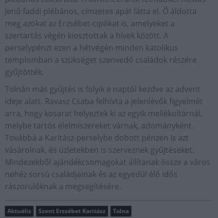
Jenő faddi plébános, címzetes apát látta el. Ő áldotta
meg azokat az Erzsébet-cipókat is, amelyeket a
szertartás végén kiosztottak a hívek között. A
perselypénzt ezen a hétvégén minden katolikus
templomban a szükséget szenvedő családok részére
gyűjtötték.
Tolnán más gyűjtés is folyik e naptól kezdve az advent
ideje alatt. Ravasz Csaba felhívta a jelenlévők figyelmét
arra, hogy kosarat helyeztek ki az egyik mellékoltárnál,
melybe tartós élelmiszereket várnak, adományként.
Továbbá a Karitász-perselybe dobott pénzen is azt
vásárolnak, és üzletekben is szerveznek gyűjtéseket.
Mindezekből ajándékcsomagokat állítanak össze a város
nehéz sorsú családjainak és az egyedül élő idős
rászorulóknak a megsegítésére.
Aktuális
Szent Erzsébet Karitász
Tolna