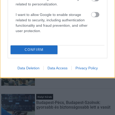
related to personalization.
I want to allow Google to enable storage
Feliratkozom a hírlevélre és elfogadom az
adatvédelmi
related to security, including authentication
szabályzatot!
functionality and fraud prevention, and other
user protection.
FELIRATKOZÁS
CONFIRM
LEGNÉZETTEBB
Aktuális
Data Deletion
Data Access
Privacy Policy
Indul a diákok pénzügyi ismereteit
erősítő Pénz7 programsorozat
Helyi hírek
Budapest-Pécs, Budapest-Szolnok:
gyorsabb és biztonságosabb lett a vasút