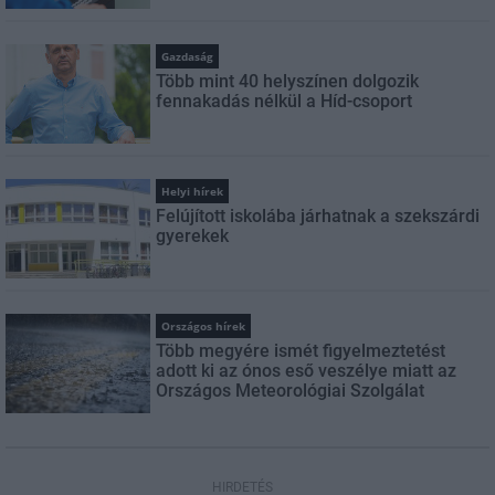
Gazdaság
Több mint 40 helyszínen dolgozik
fennakadás nélkül a Híd-csoport
Helyi hírek
Felújított iskolába járhatnak a szekszárdi
gyerekek
Országos hírek
Több megyére ismét figyelmeztetést
adott ki az ónos eső veszélye miatt az
Országos Meteorológiai Szolgálat
HIRDETÉS