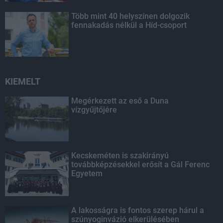
Több mint 40 helyszínen dolgozik
fennakadás nélkül a Híd-csoport
KIEMELT
Megérkezett az eső a Duna
vízgyűjtőjére
Kecskeméten is szakirányú
továbbképzésekkel erősít a Gál Ferenc
Egyetem
A lakosságra is fontos szerep hárul a
szúnyoginvázió elkerülésében