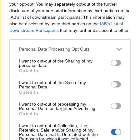
your opt-out. You may separately opt-out of the further
disclosure of your personal information by third parties on the
IAB’s list of downstream participants. This information may
also be disclosed by us to third parties on the
IAB’s List of
Downstream Participants
that may further disclose it to other
Tata
műemlékfelújítás
műemlék
restaurálás
third parties.
Történelmi táj, amelynek minden köve mesél –
Please note that this website/app uses one or more Google
megújul a tatai Angolkert
Personal Data Processing Opt Outs
services and may gather and store information including but
A projekt részeként megújulnak a területen található
not limited to your visit or usage behaviour. You may click to
I want to opt-out of the Sharing of my
personal data.
műemlékek, köztük a különleges Műromok, valamint a közeli
grant or deny consent to Google and its third-party tags to
Opted In
Várkanyarban álló Nepomuki Szent János híd és szobor is.
use your data for below specified purposes in below Google
consent section.
I want to opt-out of the Sale of my
Personal Data.
M1 bővítés: már zajlik a teljesen új
Opted In
Bicske Kelet csomópont építése
I want to opt-out of processing my
Personal Data for Targeted Advertising.
Opted In
Új gyalogosátkelők és jelzőlámpás
I want to opt-out of Collection, Use,
csomópont épül Angyalföldön
Retention, Sale, and/or Sharing of my
Personal Data that Is Unrelated with the
Purposes for which it was collected.