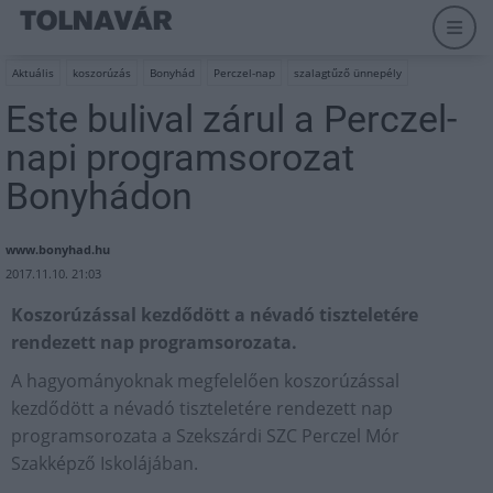
Aktuális
koszorúzás
Bonyhád
Perczel-nap
szalagtűző ünnepély
Este bulival zárul a Perczel-
napi programsorozat
Bonyhádon
www.bonyhad.hu
2017.11.10. 21:03
Koszorúzással kezdődött a névadó tiszteletére
rendezett nap programsorozata.
A hagyományoknak megfelelően koszorúzással
kezdődött a névadó tiszteletére rendezett nap
programsorozata a Szekszárdi SZC Perczel Mór
Szakképző Iskolájában.