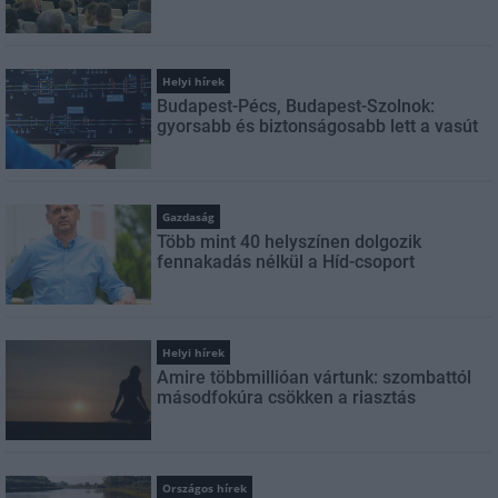
Helyi hírek
Budapest-Pécs, Budapest-Szolnok:
gyorsabb és biztonságosabb lett a vasút
Gazdaság
Több mint 40 helyszínen dolgozik
fennakadás nélkül a Híd-csoport
Helyi hírek
Amire többmillióan vártunk: szombattól
másodfokúra csökken a riasztás
Országos hírek