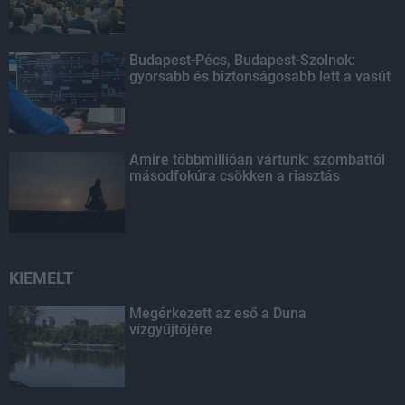
Budapest-Pécs, Budapest-Szolnok:
gyorsabb és biztonságosabb lett a vasút
Amire többmillióan vártunk: szombattól
másodfokúra csökken a riasztás
KIEMELT
Megérkezett az eső a Duna
vízgyűjtőjére