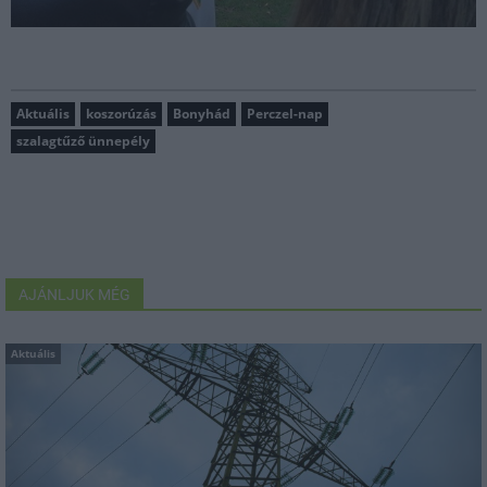
Aktuális
koszorúzás
Bonyhád
Perczel-nap
szalagtűző ünnepély
AJÁNLJUK MÉG
Aktuális