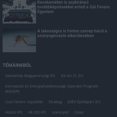
Kecskeméten is szakirányú
továbbképzésekkel erősít a Gál Ferenc
Egyetem
A lakosságra is fontos szerep hárul a
szúnyoginvázió elkerülésében
TÉMÁINKBÓL
Swietelsky Magyarország Kft.
Ke-Víz 21 Zrt.
Környezeti és Energiahatékonysági Operatív Program
(KEHOP)
Liszt Ferenc repülőtér
Strabag
ZÁÉV Építőipari Zrt.
Hódút Kft.
HE-DO Kft.
szennyvíz
Colas