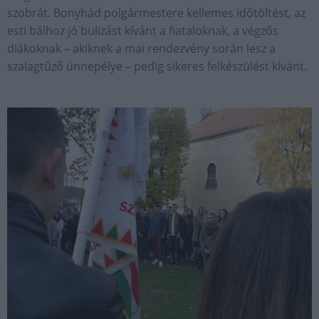
szobrát. Bonyhád polgármestere kellemes időtöltést, az
esti bálhoz jó bulizást kívánt a fiataloknak, a végzős
diákoknak – akiknek a mai rendezvény során lesz a
szalagtűző ünnepélye – pedig sikeres felkészülést kívánt.