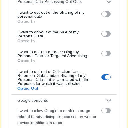
Please note that this website/app uses one or more Google
Personal Data Processing Opt Outs
services and may gather and store information including but
not limited to your visit or usage behaviour. You may click to
I want to opt-out of the Sharing of my
personal data.
grant or deny consent to Google and its third-party tags to
Opted In
use your data for below specified purposes in below Google
consent section.
I want to opt-out of the Sale of my
Personal Data.
Opted In
I want to opt-out of processing my
Personal Data for Targeted Advertising.
Opted In
I want to opt-out of Collection, Use,
Tata
műemlékfelújítás
műemlék
restaurálás
Retention, Sale, and/or Sharing of my
Personal Data that Is Unrelated with the
Történelmi táj, amelynek minden köve mesél –
Purposes for which it was collected.
megújul a tatai Angolkert
Opted Out
A projekt részeként megújulnak a területen található
Google consents
műemlékek, köztük a különleges Műromok, valamint a közeli
Várkanyarban álló Nepomuki Szent János híd és szobor is.
I want to allow Google to enable storage
related to advertising like cookies on web or
M1 bővítés: már zajlik a teljesen új
device identifiers in apps.
Bicske Kelet csomópont építése