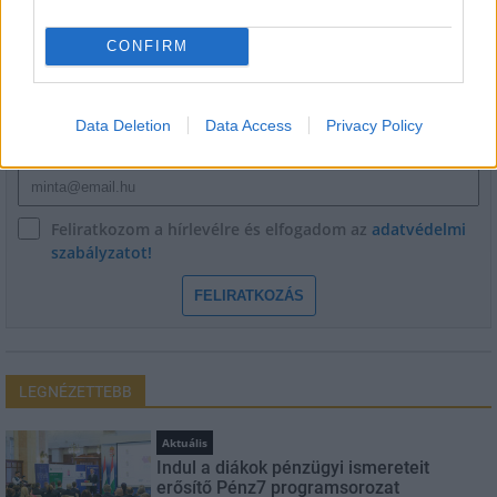
HÍRLEVÉL
CONFIRM
Név
Data Deletion
Data Access
Privacy Policy
E-mail cím
Feliratkozom a hírlevélre és elfogadom az
adatvédelmi
szabályzatot!
FELIRATKOZÁS
LEGNÉZETTEBB
Aktuális
Indul a diákok pénzügyi ismereteit
erősítő Pénz7 programsorozat