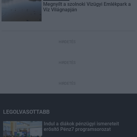
Megnyílt a szolnoki Vízügyi Emlékpark a
Víz Világnapján
HIRDETÉS
HIRDETÉS
HIRDETÉS
LEGOLVASOTTABB
Indul a diákok pénzügyi ismereteit
erősítő Pénz7 programsorozat