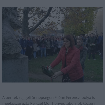
A péntek reggeli ünnepségen Filóné Ferencz Ibolya is
megkoszorúzta Perczel Mór honvédtábornok köztéri