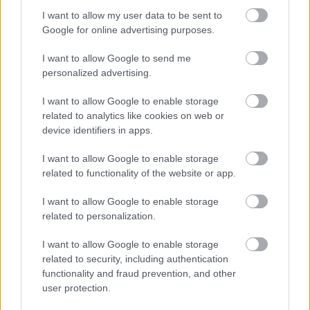
I want to allow my user data to be sent to
Google for online advertising purposes.
I want to allow Google to send me
Új gyalogosátkelők és jelzőlámpás
csomópont épül Angyalföldön
personalized advertising.
I want to allow Google to enable storage
related to analytics like cookies on web or
device identifiers in apps.
Másfélszeresére bővítik
Hódmezővásárhely jó hírű református
I want to allow Google to enable storage
iskoláját
related to functionality of the website or app.
I want to allow Google to enable storage
Látványos építési szakasz indult be a
related to personalization.
Flórián téri felüljárón
I want to allow Google to enable storage
related to security, including authentication
functionality and fraud prevention, and other
user protection.